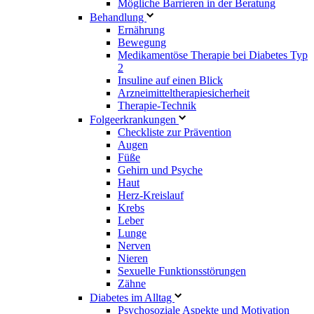
Mögliche Barrieren in der Beratung
Behandlung
Ernährung
Bewegung
Medikamentöse Therapie bei Diabetes Typ
2
Insuline auf einen Blick
Arzneimitteltherapie­sicherheit
Therapie-Technik
Fol­ge­er­kran­kun­gen
Checkliste zur Prävention
Augen
Füße
Gehirn und Psyche
Haut
Herz-Kreislauf
Krebs
Leber
Lunge
Nerven
Nieren
Sexuelle Funktionsstörungen
Zähne
Diabetes im Alltag
Psychosoziale Aspekte und Motivation