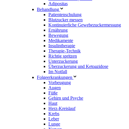
Adipositas
Behandlung
Patientenschulung
Blutzucker messen
Kontinuierliche Gewebezuckermessung
Ernährung
Bewegung
Medikamente
Insulintherapie
Therapie-Technik
Richtig spritzen
Unterzuckerung
Überzuckerung und Ketoazidose
Im Notfall
Folgeerkrankungen
Vorbeugung
Augen
Füße
Gehirn und Psyche
Haut
Herz-Kreislauf
Krebs
Leber
Lunge