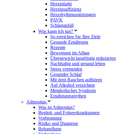
Herzinfarkt
Herzinsuffizienz
Herzrhythmusstörungen
PAVK
Schlaganfall
Was kann ich tun?
So erreichen Sie Ihre Ziele
Gesunde Ernährung
Rezepte
Bewegung im Alltag
Übergewicht langfristig reduzieren
Nachhaltig und gesund leben
Stress vermeiden
Gesunder Schlaf
Mit dem Rauchen aufhören
Auf Alkohol verzichten
Metabolisches Syndrom
Ernährungsmythen
Adipositas
Was ist Adipositas?
Begleit- und Folgeerkrankungen
Vorbeugung
Risiko und Diagnose
Behandlung