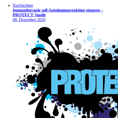
Nachrichten
Immuntherapie soll Autoimmunreaktion stoppen –
PROTECT Studie
08. Dezember 2020