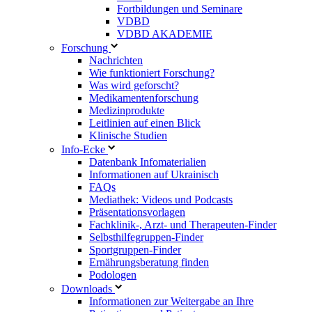
Fortbildungen und Seminare
VDBD
VDBD AKADEMIE
Forschung
Nachrichten
Wie funktioniert Forschung?
Was wird geforscht?
Medikamentenforschung
Medizinprodukte
Leitlinien auf einen Blick
Klinische Studien
Info-Ecke
Datenbank Infomaterialien
Informationen auf Ukrainisch
FAQs
Mediathek: Videos und Podcasts
Präsentationsvorlagen
Fachklinik-, Arzt- und Therapeuten-Finder
Selbsthilfegruppen-Finder
Sportgruppen-Finder
Ernährungsberatung finden
Podologen
Downloads
Informationen zur Weitergabe an Ihre