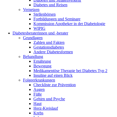
Diabetes und Straßenverkehr
Diabetes und Reisen
Vernetzen
Stellenbörsen
Fortbildungen und Seminare
Kommission Apotheker in der Diabetologie
WIPIG
Diabetesberaterinnen und -berater
Grundlagen
Zahlen und Fakten
Gestationsdiabetes
Andere Diabetesformen
Behandlung
Ernährung
Bewegung
Medikamentöse Therapie bei Diabetes Typ 2
Insuline auf einen Blick
Folgeerkrankungen
Checkliste zur Prävention
Augen
Füße
Gehirn und Psyche
Haut
Herz-Kreislauf
Krebs