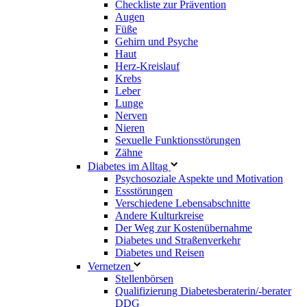
Checkliste zur Prävention
Augen
Füße
Gehirn und Psyche
Haut
Herz-Kreislauf
Krebs
Leber
Lunge
Nerven
Nieren
Sexuelle Funktionsstörungen
Zähne
Diabetes im Alltag
Psychosoziale Aspekte und Motivation
Essstörungen
Verschiedene Lebensabschnitte
Andere Kulturkreise
Der Weg zur Kostenübernahme
Diabetes und Straßenverkehr
Diabetes und Reisen
Vernetzen
Stellenbörsen
Qualifizierung Diabetesberaterin/­-berater
DDG