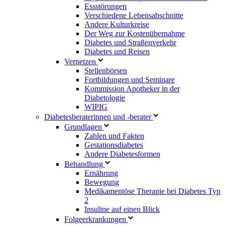
Essstörungen
Verschiedene Lebensabschnitte
Andere Kulturkreise
Der Weg zur Kostenübernahme
Diabetes und Straßenverkehr
Diabetes und Reisen
Vernetzen
Stellenbörsen
Fortbildungen und Seminare
Kommission Apotheker in der
Diabetologie
WIPIG
Diabetesberaterinnen und -berater
Grundlagen
Zahlen und Fakten
Gestationsdiabetes
Andere Diabetesformen
Behandlung
Ernährung
Bewegung
Medikamentöse Therapie bei Diabetes Typ
2
Insuline auf einen Blick
Folgeerkrankungen