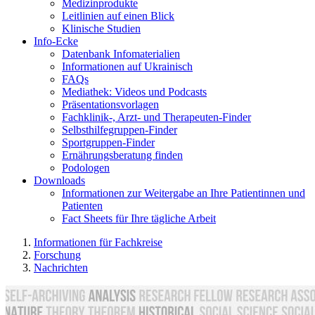
Medizinprodukte
Leitlinien auf einen Blick
Klinische Studien
Info-Ecke
Datenbank Infomaterialien
Informationen auf Ukrainisch
FAQs
Mediathek: Videos und Podcasts
Präsentationsvorlagen
Fachklinik-, Arzt- und Therapeuten-Finder
Selbsthilfegruppen-Finder
Sportgruppen-Finder
Ernährungsberatung finden
Podologen
Downloads
Informationen zur Weitergabe an Ihre Patientinnen und
Patienten
Fact Sheets für Ihre tägliche Arbeit
Informationen für Fachkreise
Forschung
Nachrichten