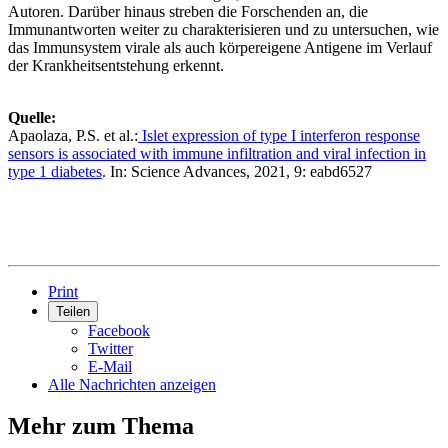
Autoren. Darüber hinaus streben die Forschenden an, die
Immunantworten weiter zu charakterisieren und zu untersuchen, wie
das Immunsystem virale als auch körpereigene Antigene im Verlauf
der Krankheitsentstehung erkennt.
Quelle:
Apaolaza, P.S. et al.:
Islet expression of type I interferon response
sensors is associated with immune infiltration and viral infection in
type 1 diabetes
. In: Science Advances, 2021, 9: eabd6527
Print
Teilen
Facebook
Twitter
E-Mail
Alle Nachrichten anzeigen
Mehr zum Thema