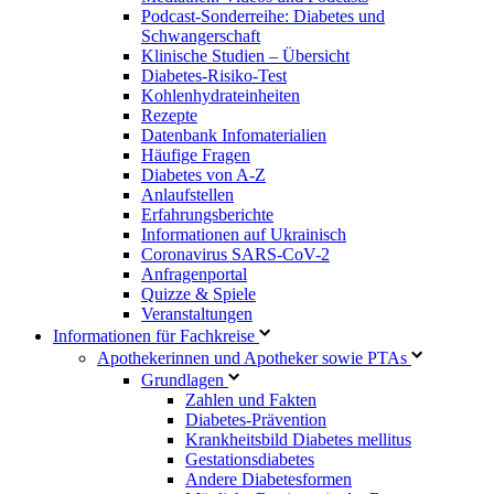
Podcast-Sonderreihe: Diabetes und
Schwangerschaft
Klinische Studien – Übersicht
Diabetes-Risiko-Test
Kohlenhydrateinheiten
Rezepte
Datenbank Infomaterialien
Häufige Fragen
Diabetes von A-Z
Anlaufstellen
Erfahrungsberichte
Informationen auf Ukrainisch
Coronavirus SARS-CoV-2
Anfragenportal
Quizze & Spiele
Veranstaltungen
Informationen für Fachkreise
Apothekerinnen und Apotheker sowie PTAs
Grundlagen
Zahlen und Fakten
Diabetes-Prävention
Krankheitsbild Diabetes mellitus
Gestationsdiabetes
Andere Diabetesformen