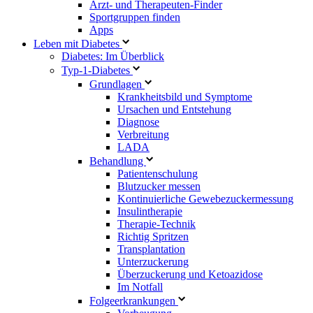
Arzt- und Therapeuten-Finder
Sportgruppen finden
Apps
Leben mit Diabetes
Diabetes: Im Überblick
Typ-1-Diabetes
Grundlagen
Krankheitsbild und Symptome
Ursachen und Entstehung
Diagnose
Verbreitung
LADA
Behandlung
Patientenschulung
Blutzucker messen
Kontinuierliche Gewebezuckermessung
Insulintherapie
Therapie-Technik
Richtig Spritzen
Transplantation
Unterzuckerung
Überzuckerung und Ketoazidose
Im Notfall
Folgeerkrankungen