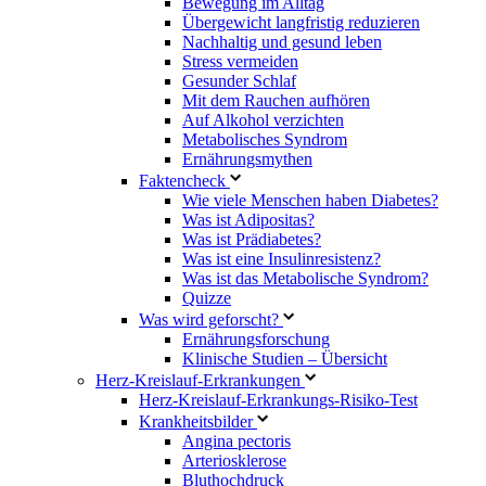
Bewegung im Alltag
Übergewicht langfristig reduzieren
Nachhaltig und gesund leben
Stress vermeiden
Gesunder Schlaf
Mit dem Rauchen aufhören
Auf Alkohol verzichten
Metabolisches Syndrom
Ernährungsmythen
Faktencheck
Wie viele Menschen haben Diabetes?
Was ist Adipositas?
Was ist Prädiabetes?
Was ist eine Insulinresistenz?
Was ist das Metabolische Syndrom?
Quizze
Was wird geforscht?
Ernährungsforschung
Klinische Studien – Übersicht
Herz-Kreislauf-Erkrankungen
Herz-Kreislauf-Erkrankungs-Risiko-Test
Krankheitsbilder
Angina pectoris
Arteriosklerose
Bluthochdruck