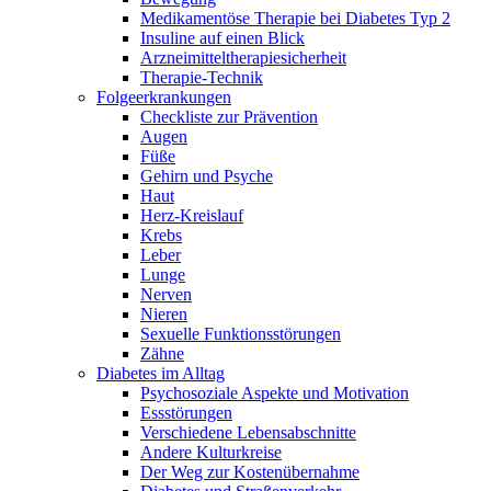
Medikamentöse Therapie bei Diabetes Typ 2
Insuline auf einen Blick
Arzneimitteltherapie­sicherheit
Therapie-Technik
Fol­ge­er­kran­kun­gen
Checkliste zur Prävention
Augen
Füße
Gehirn und Psyche
Haut
Herz-Kreislauf
Krebs
Leber
Lunge
Nerven
Nieren
Sexuelle Funktionsstörungen
Zähne
Diabetes im Alltag
Psychosoziale Aspekte und Motivation
Essstörungen
Verschiedene Lebensabschnitte
Andere Kulturkreise
Der Weg zur Kostenübernahme