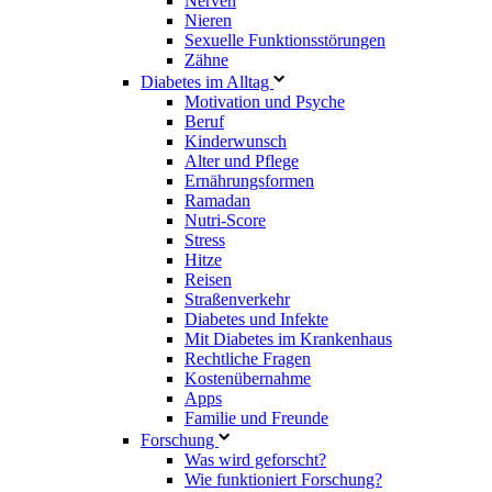
Nerven
Nieren
Sexuelle Funktionsstörungen
Zähne
Diabetes im Alltag
Motivation und Psyche
Beruf
Kinderwunsch
Alter und Pflege
Ernährungsformen
Ramadan
Nutri-Score
Stress
Hitze
Reisen
Straßenverkehr
Diabetes und Infekte
Mit Diabetes im Krankenhaus
Rechtliche Fragen
Kostenübernahme
Apps
Familie und Freunde
Forschung
Was wird geforscht?
Wie funktioniert Forschung?