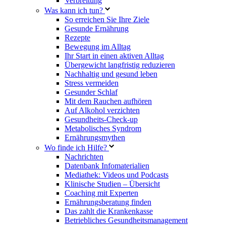
Verbreitung
Was kann ich tun?
So erreichen Sie Ihre Ziele
Gesunde Ernährung
Rezepte
Bewegung im Alltag
Ihr Start in einen aktiven Alltag
Übergewicht langfristig reduzieren
Nachhaltig und gesund leben
Stress vermeiden
Gesunder Schlaf
Mit dem Rauchen aufhören
Auf Alkohol verzichten
Gesundheits-Check-up
Metabolisches Syndrom
Ernährungsmythen
Wo finde ich Hilfe?
Nachrichten
Datenbank Infomaterialien
Mediathek: Videos und Podcasts
Klinische Studien – Übersicht
Coaching mit Experten
Ernährungsberatung finden
Das zahlt die Krankenkasse
Betriebliches Gesundheitsmanagement