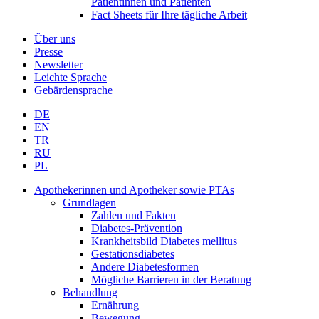
Patientinnen und Patienten
Fact Sheets für Ihre tägliche Arbeit
Über uns
Presse
Newsletter
Leichte Sprache
Gebärdensprache
DE
EN
TR
RU
PL
Apothekerinnen und Apotheker sowie PTAs
Grundlagen
Zahlen und Fakten
Diabetes-Prävention
Krankheitsbild Diabetes mellitus
Gestationsdiabetes
Andere Diabetesformen
Mögliche Barrieren in der Beratung
Behandlung
Ernährung
Bewegung