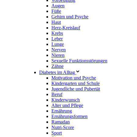
Vorbeugung
Augen
Füße
Gehirn und Psyche
Haut
Herz-Kreislauf
Krebs
Leber
Lunge
Nerven
Nieren
Sexuelle Funktionsstörungen
Zähne
Diabetes im Alltag
Motivation und Psyche
Kindergarten und Schule
Jugendliche und Pubertät
Beruf
Kinderwunsch
Alter und Pflege
Ernährung
Ernährungsformen
Ramadan
Nutri-Score
Sport