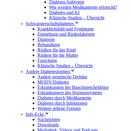
Diabetes-Subtypen
Wie werden Medikamente erforscht?
Diabetes und KI
Klinische Studien – Übersicht
Schwangerschaftsdiabetes
Krankheitsbild und Symptome
Entstehung und Risikofaktoren
Diagnose
Behandlung
Risiken für das Kind
Risiken für die Mutter
Forschung
Klinische Studien – Übersicht
Andere Diabetesformen
Andere genetische Defekte
MODY-Diabetes
Erkrankungen der Bauchspeicheldrüse
Erkrankungen des Hormonsystems
Diabetes durch Medikamente
Diabetes durch Infektionen
Weitere seltene Formen
Info-Ecke
Nachrichten
Downloads
Mediathek: Videos und Podcasts