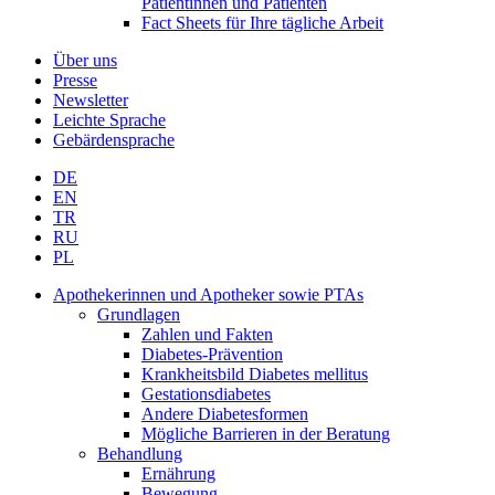
Patientinnen und Patienten
Fact Sheets für Ihre tägliche Arbeit
Über uns
Presse
Newsletter
Leichte Sprache
Gebärdensprache
DE
EN
TR
RU
PL
Apothekerinnen und Apotheker sowie PTAs
Grundlagen
Zahlen und Fakten
Diabetes-Prävention
Krankheitsbild Diabetes mellitus
Gestationsdiabetes
Andere Diabetesformen
Mögliche Barrieren in der Beratung
Behandlung
Ernährung
Bewegung