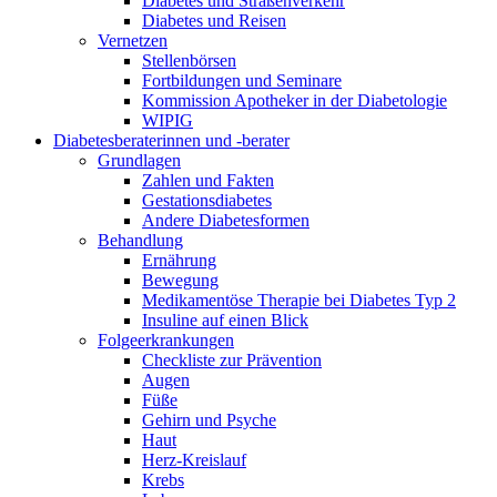
Diabetes und Straßenverkehr
Diabetes und Reisen
Vernetzen
Stellenbörsen
Fortbildungen und Seminare
Kommission Apotheker in der Diabetologie
WIPIG
Diabetesberaterinnen und -berater
Grundlagen
Zahlen und Fakten
Gestationsdiabetes
Andere Diabetesformen
Behandlung
Ernährung
Bewegung
Medikamentöse Therapie bei Diabetes Typ 2
Insuline auf einen Blick
Folgeerkrankungen
Checkliste zur Prävention
Augen
Füße
Gehirn und Psyche
Haut
Herz-Kreislauf
Krebs