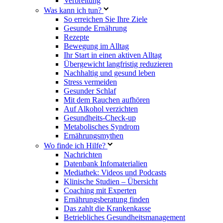
Verbreitung
Was kann ich tun?
So erreichen Sie Ihre Ziele
Gesunde Ernährung
Rezepte
Bewegung im Alltag
Ihr Start in einen aktiven Alltag
Übergewicht langfristig reduzieren
Nachhaltig und gesund leben
Stress vermeiden
Gesunder Schlaf
Mit dem Rauchen aufhören
Auf Alkohol verzichten
Gesundheits-Check-up
Metabolisches Syndrom
Ernährungsmythen
Wo finde ich Hilfe?
Nachrichten
Datenbank Infomaterialien
Mediathek: Videos und Podcasts
Klinische Studien – Übersicht
Coaching mit Experten
Ernährungsberatung finden
Das zahlt die Krankenkasse
Betriebliches Gesundheitsmanagement