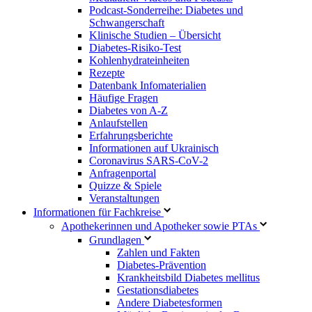
Podcast-Sonderreihe: Diabetes und
Schwangerschaft
Klinische Studien – Übersicht
Diabetes-Risiko-Test
Kohlenhydrateinheiten
Rezepte
Datenbank Infomaterialien
Häufige Fragen
Diabetes von A-Z
Anlaufstellen
Erfahrungsberichte
Informationen auf Ukrainisch
Coronavirus SARS-CoV-2
Anfragenportal
Quizze & Spiele
Veranstaltungen
Informationen für Fachkreise
Apothekerinnen und Apotheker sowie PTAs
Grundlagen
Zahlen und Fakten
Diabetes-Prävention
Krankheitsbild Diabetes mellitus
Gestationsdiabetes
Andere Diabetesformen