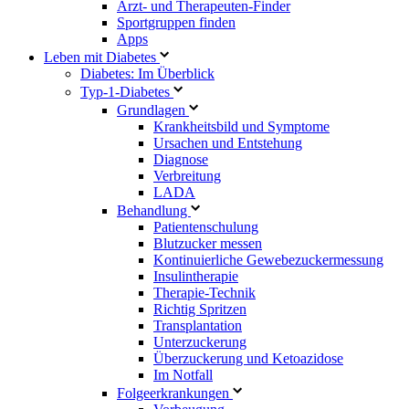
Arzt- und Therapeuten-Finder
Sportgruppen finden
Apps
Leben mit Diabetes
Diabetes: Im Überblick
Typ-1-Diabetes
Grundlagen
Krankheitsbild und Symptome
Ursachen und Entstehung
Diagnose
Verbreitung
LADA
Behandlung
Patientenschulung
Blutzucker messen
Kontinuierliche Gewebezuckermessung
Insulintherapie
Therapie-Technik
Richtig Spritzen
Transplantation
Unterzuckerung
Überzuckerung und Ketoazidose
Im Notfall
Folgeerkrankungen