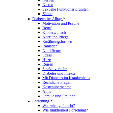
Nerven
Nieren
Sexuelle Funktionsstörungen
Zähne
Diabetes im Alltag
Motivation und Psyche
Beruf
Kinderwunsch
Alter und Pflege
Ernährungsformen
Ramadan
Nutri-Score
Stress
Hitze
Reisen
Straßenverkehr
Diabetes und Infekte
Mit Diabetes im Krankenhaus
Rechtliche Fragen
Kostenübernahme
Apps
Familie und Freunde
Forschung
Was wird geforscht?
Wie funktioniert Forschung?