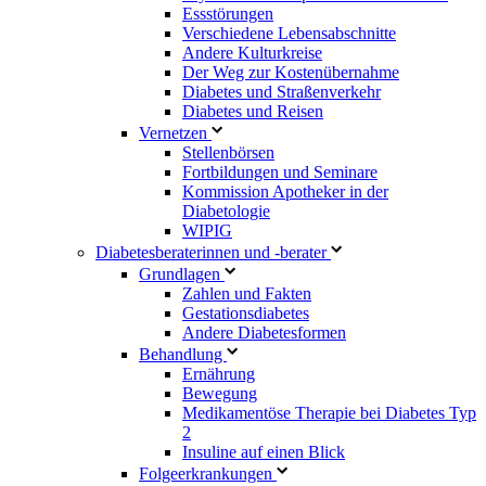
Essstörungen
Verschiedene Lebensabschnitte
Andere Kulturkreise
Der Weg zur Kostenübernahme
Diabetes und Straßenverkehr
Diabetes und Reisen
Vernetzen
Stellenbörsen
Fortbildungen und Seminare
Kommission Apotheker in der
Diabetologie
WIPIG
Diabetesberaterinnen und -berater
Grundlagen
Zahlen und Fakten
Gestationsdiabetes
Andere Diabetesformen
Behandlung
Ernährung
Bewegung
Medikamentöse Therapie bei Diabetes Typ
2
Insuline auf einen Blick
Folgeerkrankungen