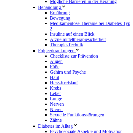
Mögliche Barrieren in der Beratung
Behandlung
Ernährung
Bewegung
Medikamentöse Therapie bei Diabetes Typ
2
Insuline auf einen Blick
Arzneimitteltherapie­sicherheit
Therapie-Technik
Fol­ge­er­kran­kun­gen
Checkliste zur Prävention
Augen
Füße
Gehirn und Psyche
Haut
Herz-Kreislauf
Krebs
Leber
Lunge
Nerven
Nieren
Sexuelle Funktionsstörungen
Zähne
Diabetes im Alltag
Psychosoziale Aspekte und Motivation