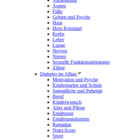
Vorbeugung
Augen
Füße
Gehirn und Psyche
Haut
Herz-Kreislauf
Krebs
Leber
Lunge
Nerven
Nieren
Sexuelle Funktionsstörungen
Zähne
Diabetes im Alltag
Motivation und Psyche
Kindergarten und Schule
Jugendliche und Pubertät
Beruf
Kinderwunsch
Alter und Pflege
Ernährung
Ernährungsformen
Ramadan
Nutri-Score
Sport