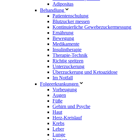
Adipositas
Behandlung
Patientenschulung
Blutzucker messen
Kontinuierliche Gewebezuckermessung
Ernährung
Bewegung
Medikamente
Insulintherapie
Therapie-Technik
Richtig spritzen
Unterzuckerung
Überzuckerung und Ketoazidose
Im Notfall
Folgeerkrankungen
Vorbeugung
Augen
Füße
Gehirn und Psyche
Haut
Herz-Kreislauf
Krebs
Leber
Lunge