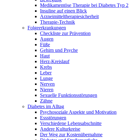
Medikamentöse Therapie bei Diabetes Typ 2
Insuline auf einen Blick
Arzneimitteltherapie­sicherheit
Therapie-Technik
Fol­ge­er­kran­kun­gen
Checkliste zur Prävention
Augen
Füße
Gehirn und Psyche
Haut
Herz-Kreislauf
Krebs
Leber
Lunge
Nerven
Nieren
Sexuelle Funktionsstörungen
Zähne
Diabetes im Alltag
Psychosoziale Aspekte und Motivation
Essstörungen
Verschiedene Lebensabschnitte
Andere Kulturkreise
Der Weg zur Kostenübernahme