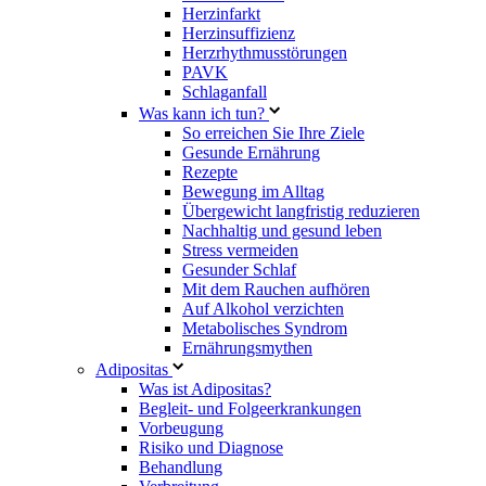
Herzinfarkt
Herzinsuffizienz
Herzrhythmusstörungen
PAVK
Schlaganfall
Was kann ich tun?
So erreichen Sie Ihre Ziele
Gesunde Ernährung
Rezepte
Bewegung im Alltag
Übergewicht langfristig reduzieren
Nachhaltig und gesund leben
Stress vermeiden
Gesunder Schlaf
Mit dem Rauchen aufhören
Auf Alkohol verzichten
Metabolisches Syndrom
Ernährungsmythen
Adipositas
Was ist Adipositas?
Begleit- und Folgeerkrankungen
Vorbeugung
Risiko und Diagnose
Behandlung