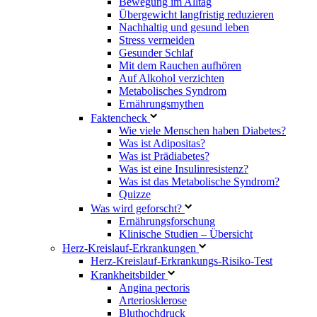
Bewegung im Alltag
Übergewicht langfristig reduzieren
Nachhaltig und gesund leben
Stress vermeiden
Gesunder Schlaf
Mit dem Rauchen aufhören
Auf Alkohol verzichten
Metabolisches Syndrom
Ernährungsmythen
Faktencheck
Wie viele Menschen haben Diabetes?
Was ist Adipositas?
Was ist Prädiabetes?
Was ist eine Insulinresistenz?
Was ist das Metabolische Syndrom?
Quizze
Was wird geforscht?
Ernährungsforschung
Klinische Studien – Übersicht
Herz-Kreislauf-Erkrankungen
Herz-Kreislauf-Erkrankungs-Risiko-Test
Krankheitsbilder
Angina pectoris
Arteriosklerose
Bluthochdruck