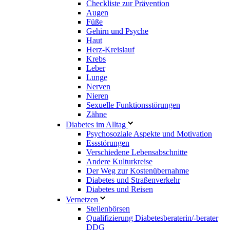
Checkliste zur Prävention
Augen
Füße
Gehirn und Psyche
Haut
Herz-Kreislauf
Krebs
Leber
Lunge
Nerven
Nieren
Sexuelle Funktionsstörungen
Zähne
Diabetes im Alltag
Psychosoziale Aspekte und Motivation
Essstörungen
Verschiedene Lebensabschnitte
Andere Kulturkreise
Der Weg zur Kostenübernahme
Diabetes und Straßenverkehr
Diabetes und Reisen
Vernetzen
Stellenbörsen
Qualifizierung Diabetesberaterin/­-berater
DDG