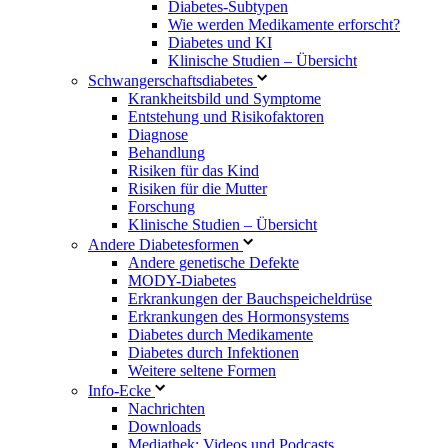
Diabetes-Subtypen
Wie werden Medikamente erforscht?
Diabetes und KI
Klinische Studien – Übersicht
Schwangerschaftsdiabetes
Krankheitsbild und Symptome
Entstehung und Risikofaktoren
Diagnose
Behandlung
Risiken für das Kind
Risiken für die Mutter
Forschung
Klinische Studien – Übersicht
Andere Diabetesformen
Andere genetische Defekte
MODY-Diabetes
Erkrankungen der Bauchspeicheldrüse
Erkrankungen des Hormonsystems
Diabetes durch Medikamente
Diabetes durch Infektionen
Weitere seltene Formen
Info-Ecke
Nachrichten
Downloads
Mediathek: Videos und Podcasts