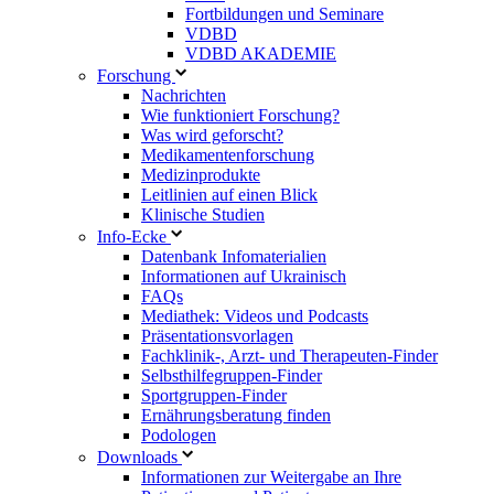
Fortbildungen und Seminare
VDBD
VDBD AKADEMIE
Forschung
Nachrichten
Wie funktioniert Forschung?
Was wird geforscht?
Medikamentenforschung
Medizinprodukte
Leitlinien auf einen Blick
Klinische Studien
Info-Ecke
Datenbank Infomaterialien
Informationen auf Ukrainisch
FAQs
Mediathek: Videos und Podcasts
Präsentationsvorlagen
Fachklinik-, Arzt- und Therapeuten-Finder
Selbsthilfegruppen-Finder
Sportgruppen-Finder
Ernährungsberatung finden
Podologen
Downloads
Informationen zur Weitergabe an Ihre