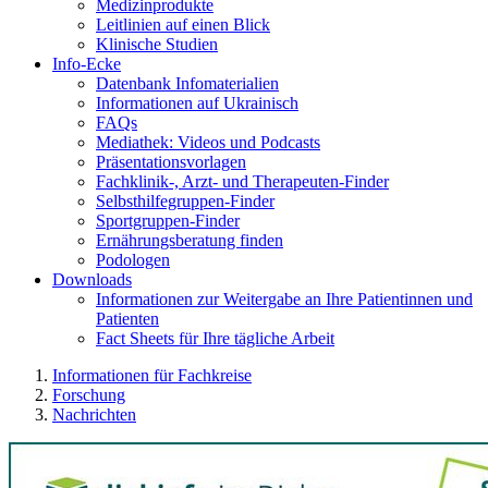
Medizinprodukte
Leitlinien auf einen Blick
Klinische Studien
Info-Ecke
Datenbank Infomaterialien
Informationen auf Ukrainisch
FAQs
Mediathek: Videos und Podcasts
Präsentationsvorlagen
Fachklinik-, Arzt- und Therapeuten-Finder
Selbsthilfegruppen-Finder
Sportgruppen-Finder
Ernährungsberatung finden
Podologen
Downloads
Informationen zur Weitergabe an Ihre Patientinnen und
Patienten
Fact Sheets für Ihre tägliche Arbeit
Informationen für Fachkreise
Forschung
Nachrichten