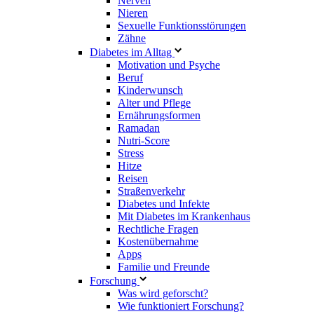
Nerven
Nieren
Sexuelle Funktionsstörungen
Zähne
Diabetes im Alltag
Motivation und Psyche
Beruf
Kinderwunsch
Alter und Pflege
Ernährungsformen
Ramadan
Nutri-Score
Stress
Hitze
Reisen
Straßenverkehr
Diabetes und Infekte
Mit Diabetes im Krankenhaus
Rechtliche Fragen
Kostenübernahme
Apps
Familie und Freunde
Forschung
Was wird geforscht?
Wie funktioniert Forschung?