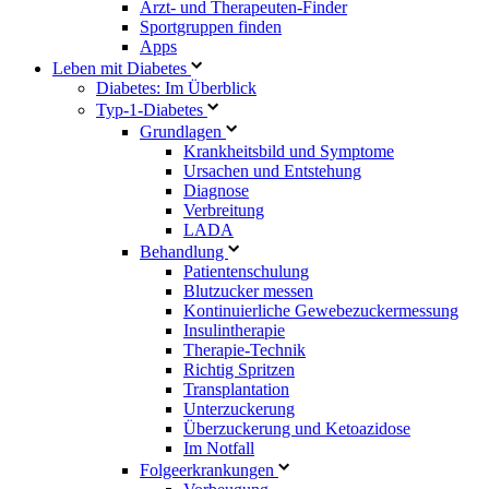
Arzt- und Therapeuten-Finder
Sportgruppen finden
Apps
Leben mit Diabetes
Diabetes: Im Überblick
Typ-1-Diabetes
Grundlagen
Krankheitsbild und Symptome
Ursachen und Entstehung
Diagnose
Verbreitung
LADA
Behandlung
Patientenschulung
Blutzucker messen
Kontinuierliche Gewebezuckermessung
Insulintherapie
Therapie-Technik
Richtig Spritzen
Transplantation
Unterzuckerung
Überzuckerung und Ketoazidose
Im Notfall
Folgeerkrankungen