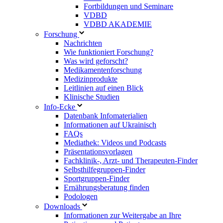
Fortbildungen und Seminare
VDBD
VDBD AKADEMIE
Forschung
Nachrichten
Wie funktioniert Forschung?
Was wird geforscht?
Medikamentenforschung
Medizinprodukte
Leitlinien auf einen Blick
Klinische Studien
Info-Ecke
Datenbank Infomaterialien
Informationen auf Ukrainisch
FAQs
Mediathek: Videos und Podcasts
Präsentationsvorlagen
Fachklinik-, Arzt- und Therapeuten-Finder
Selbsthilfegruppen-Finder
Sportgruppen-Finder
Ernährungsberatung finden
Podologen
Downloads
Informationen zur Weitergabe an Ihre