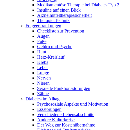
Medikamentöse Therapie bei Diabetes Typ 2
Insuline auf einen Blick
Arzneimitteltherapie­sicherheit
Therapie-Technik
Fol­ge­er­kran­kun­gen
Checkliste zur Prävention
Augen
Füße
Gehirn und Psyche
Haut
Herz-Kreislauf
Krebs
Leber
Lunge
Nerven
Nieren
Sexuelle Funktionsstörungen
Zähne
Diabetes im Alltag
Psychosoziale Aspekte und Motivation
Essstörungen
Verschiedene Lebensabschnitte
Andere Kulturkreise
Der Weg zur Kostenübernahme