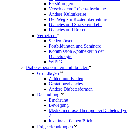
Essstörungen
Verschiedene Lebensabschnitte
Andere Kulturkreise
Der Weg zur Kostenübernahme
Diabetes und Straßenverkehr
Diabetes und Reisen
Vernetzen
Stellenbörsen
Fortbildungen und Seminare
Kommission Apotheker in der
Diabetologie
WIPIG
Diabetesberaterinnen und -berater
Grundlagen
Zahlen und Fakten
Gestationsdiabetes
Andere Diabetesformen
Behandlung
Ernährung
Bewegung
Medikamentöse Therapie bei Diabetes Typ
2
Insuline auf einen Blick
Folgeerkrankungen