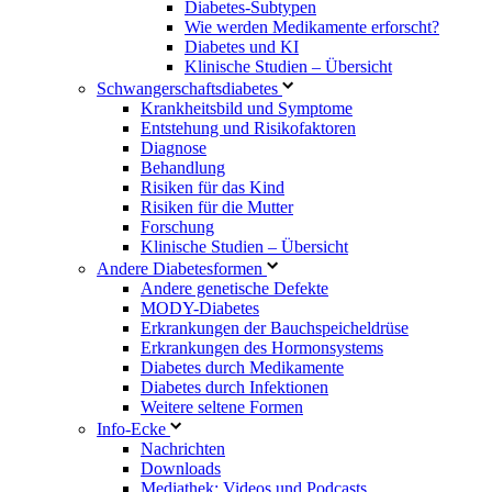
Diabetes-Subtypen
Wie werden Medikamente erforscht?
Diabetes und KI
Klinische Studien – Übersicht
Schwangerschaftsdiabetes
Krankheitsbild und Symptome
Entstehung und Risikofaktoren
Diagnose
Behandlung
Risiken für das Kind
Risiken für die Mutter
Forschung
Klinische Studien – Übersicht
Andere Diabetesformen
Andere genetische Defekte
MODY-Diabetes
Erkrankungen der Bauchspeicheldrüse
Erkrankungen des Hormonsystems
Diabetes durch Medikamente
Diabetes durch Infektionen
Weitere seltene Formen
Info-Ecke
Nachrichten
Downloads
Mediathek: Videos und Podcasts