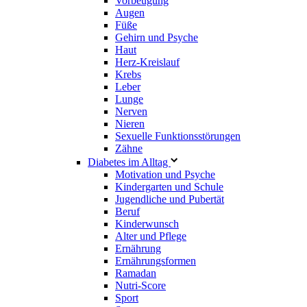
Vorbeugung
Augen
Füße
Gehirn und Psyche
Haut
Herz-Kreislauf
Krebs
Leber
Lunge
Nerven
Nieren
Sexuelle Funktionsstörungen
Zähne
Diabetes im Alltag
Motivation und Psyche
Kindergarten und Schule
Jugendliche und Pubertät
Beruf
Kinderwunsch
Alter und Pflege
Ernährung
Ernährungsformen
Ramadan
Nutri-Score
Sport