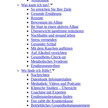
Verbreitung
Was kann ich tun?
So erreichen Sie Ihre Ziele
Gesunde Ernährung
Rezepte
Bewegung im Alltag
Ihr Start in einen aktiven Alltag
Übergewicht langfristig reduzieren
Nachhaltig und gesund leben
Stress vermeiden
Gesunder Schlaf
Mit dem Rauchen aufhören
Auf Alkohol verzichten
Gesundheits-Check-up
Metabolisches Syndrom
Ernährungsmythen
Wo finde ich Hilfe?
Nachrichten
Datenbank Infomaterialien
Mediathek: Videos und Podcasts
Klinische Studien – Übersicht
Coaching mit Experten
Ernährungsberatung finden
Das zahlt die Krankenkasse
Betriebliches Gesundheitsmanagement