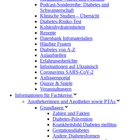
Podcast-Sonderreihe: Diabetes und
Schwangerschaft
Klinische Studien – Übersicht
Diabetes-Risiko-Test
Kohlenhydrateinheiten
Rezepte
Datenbank Infomaterialien
Häufige Fragen
Diabetes von A-Z
Anlaufstellen
Erfahrungsberichte
Informationen auf Ukrainisch
Coronavirus SARS-CoV-2
Anfragenportal
Quizze & Spiele
Veranstaltungen
Informationen für Fachkreise
Apothekerinnen und Apotheker sowie PTAs
Grundlagen
Zahlen und Fakten
Diabetes-Prävention
Krankheitsbild Diabetes mellitus
Gestationsdiabetes
Andere Diabetesformen