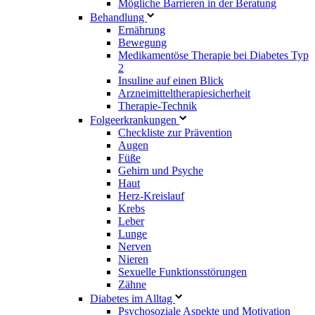
Mögliche Barrieren in der Beratung
Behandlung
Ernährung
Bewegung
Medikamentöse Therapie bei Diabetes Typ
2
Insuline auf einen Blick
Arzneimitteltherapie­sicherheit
Therapie-Technik
Fol­ge­er­kran­kun­gen
Checkliste zur Prävention
Augen
Füße
Gehirn und Psyche
Haut
Herz-Kreislauf
Krebs
Leber
Lunge
Nerven
Nieren
Sexuelle Funktionsstörungen
Zähne
Diabetes im Alltag
Psychosoziale Aspekte und Motivation