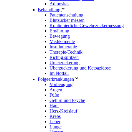
Adipositas
Behandlung
Patientenschulung
Blutzucker messen
Kontinuierliche Gewebezuckermessung
Ernährung
Bewegung
Medikamente
Insulintherapie
Therapie-Technik
Richtig spritzen
Unterzuckerung
Überzuckerung und Ketoazidose
Im Notfall
Folgeerkrankungen
Vorbeugung
Augen
Füße
Gehirn und Psyche
Haut
Herz-Kreislauf
Krebs
Leber
Lunge