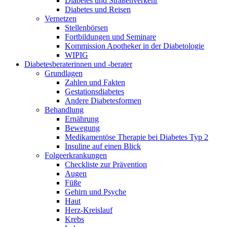
Diabetes und Straßenverkehr
Diabetes und Reisen
Vernetzen
Stellenbörsen
Fortbildungen und Seminare
Kommission Apotheker in der Diabetologie
WIPIG
Diabetesberaterinnen und -berater
Grundlagen
Zahlen und Fakten
Gestationsdiabetes
Andere Diabetesformen
Behandlung
Ernährung
Bewegung
Medikamentöse Therapie bei Diabetes Typ 2
Insuline auf einen Blick
Folgeerkrankungen
Checkliste zur Prävention
Augen
Füße
Gehirn und Psyche
Haut
Herz-Kreislauf
Krebs