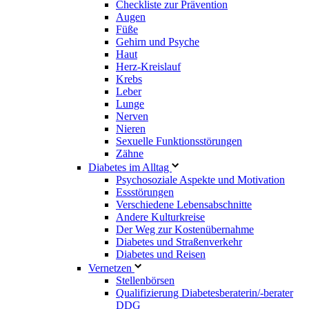
Checkliste zur Prävention
Augen
Füße
Gehirn und Psyche
Haut
Herz-Kreislauf
Krebs
Leber
Lunge
Nerven
Nieren
Sexuelle Funktionsstörungen
Zähne
Diabetes im Alltag
Psychosoziale Aspekte und Motivation
Essstörungen
Verschiedene Lebensabschnitte
Andere Kulturkreise
Der Weg zur Kostenübernahme
Diabetes und Straßenverkehr
Diabetes und Reisen
Vernetzen
Stellenbörsen
Qualifizierung Diabetesberaterin/­-berater
DDG