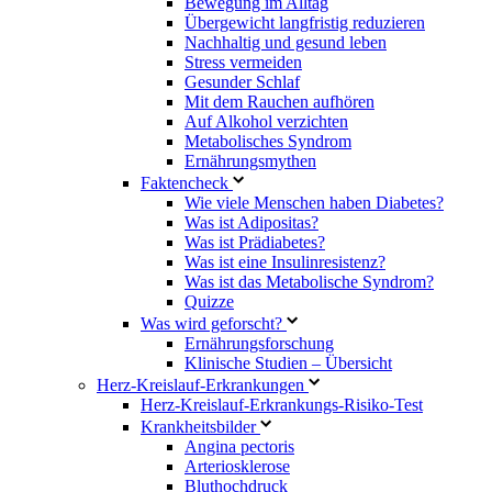
Bewegung im Alltag
Übergewicht langfristig reduzieren
Nachhaltig und gesund leben
Stress vermeiden
Gesunder Schlaf
Mit dem Rauchen aufhören
Auf Alkohol verzichten
Metabolisches Syndrom
Ernährungsmythen
Faktencheck
Wie viele Menschen haben Diabetes?
Was ist Adipositas?
Was ist Prädiabetes?
Was ist eine Insulinresistenz?
Was ist das Metabolische Syndrom?
Quizze
Was wird geforscht?
Ernährungsforschung
Klinische Studien – Übersicht
Herz-Kreislauf-Erkrankungen
Herz-Kreislauf-Erkrankungs-Risiko-Test
Krankheitsbilder
Angina pectoris
Arteriosklerose
Bluthochdruck