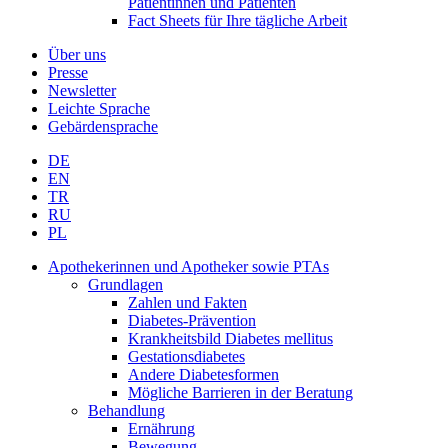
Patientinnen und Patienten
Fact Sheets für Ihre tägliche Arbeit
Über uns
Presse
Newsletter
Leichte Sprache
Gebärdensprache
DE
EN
TR
RU
PL
Apothekerinnen und Apotheker sowie PTAs
Grundlagen
Zahlen und Fakten
Diabetes-Prävention
Krankheitsbild Diabetes mellitus
Gestationsdiabetes
Andere Diabetesformen
Mögliche Barrieren in der Beratung
Behandlung
Ernährung
Bewegung