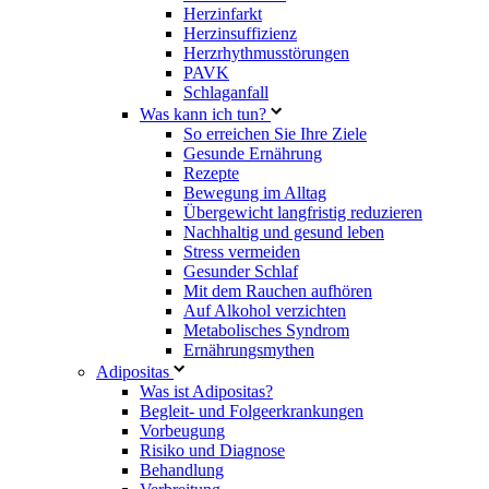
Herzinfarkt
Herzinsuffizienz
Herzrhythmusstörungen
PAVK
Schlaganfall
Was kann ich tun?
So erreichen Sie Ihre Ziele
Gesunde Ernährung
Rezepte
Bewegung im Alltag
Übergewicht langfristig reduzieren
Nachhaltig und gesund leben
Stress vermeiden
Gesunder Schlaf
Mit dem Rauchen aufhören
Auf Alkohol verzichten
Metabolisches Syndrom
Ernährungsmythen
Adipositas
Was ist Adipositas?
Begleit- und Folgeerkrankungen
Vorbeugung
Risiko und Diagnose
Behandlung