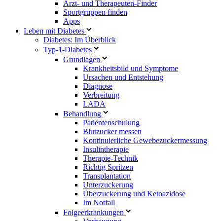
Arzt- und Therapeuten-Finder
Sportgruppen finden
Apps
Leben mit Diabetes
Diabetes: Im Überblick
Typ-1-Diabetes
Grundlagen
Krankheitsbild und Symptome
Ursachen und Entstehung
Diagnose
Verbreitung
LADA
Behandlung
Patientenschulung
Blutzucker messen
Kontinuierliche Gewebezuckermessung
Insulintherapie
Therapie-Technik
Richtig Spritzen
Transplantation
Unterzuckerung
Überzuckerung und Ketoazidose
Im Notfall
Folgeerkrankungen