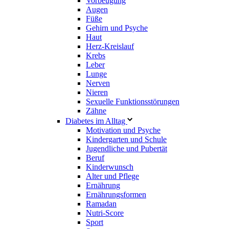
Vorbeugung
Augen
Füße
Gehirn und Psyche
Haut
Herz-Kreislauf
Krebs
Leber
Lunge
Nerven
Nieren
Sexuelle Funktionsstörungen
Zähne
Diabetes im Alltag
Motivation und Psyche
Kindergarten und Schule
Jugendliche und Pubertät
Beruf
Kinderwunsch
Alter und Pflege
Ernährung
Ernährungsformen
Ramadan
Nutri-Score
Sport