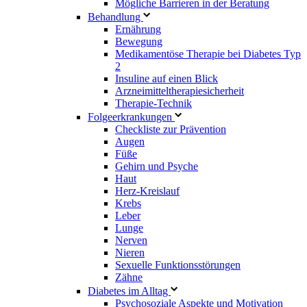
Mögliche Barrieren in der Beratung
Behandlung
Ernährung
Bewegung
Medikamentöse Therapie bei Diabetes Typ
2
Insuline auf einen Blick
Arzneimitteltherapie­sicherheit
Therapie-Technik
Fol­ge­er­kran­kun­gen
Checkliste zur Prävention
Augen
Füße
Gehirn und Psyche
Haut
Herz-Kreislauf
Krebs
Leber
Lunge
Nerven
Nieren
Sexuelle Funktionsstörungen
Zähne
Diabetes im Alltag
Psychosoziale Aspekte und Motivation