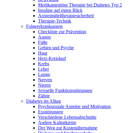
Medikamentöse Therapie bei Diabetes Typ 2
Insuline auf einen Blick
Arzneimitteltherapie­sicherheit
Therapie-Technik
Fol­ge­er­kran­kun­gen
Checkliste zur Prävention
Augen
Füße
Gehirn und Psyche
Haut
Herz-Kreislauf
Krebs
Leber
Lunge
Nerven
Nieren
Sexuelle Funktionsstörungen
Zähne
Diabetes im Alltag
Psychosoziale Aspekte und Motivation
Essstörungen
Verschiedene Lebensabschnitte
Andere Kulturkreise
Der Weg zur Kostenübernahme