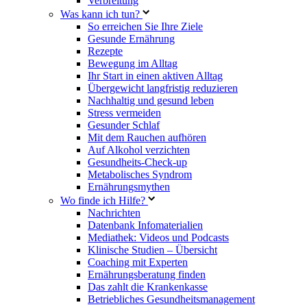
Verbreitung
Was kann ich tun?
So erreichen Sie Ihre Ziele
Gesunde Ernährung
Rezepte
Bewegung im Alltag
Ihr Start in einen aktiven Alltag
Übergewicht langfristig reduzieren
Nachhaltig und gesund leben
Stress vermeiden
Gesunder Schlaf
Mit dem Rauchen aufhören
Auf Alkohol verzichten
Gesundheits-Check-up
Metabolisches Syndrom
Ernährungsmythen
Wo finde ich Hilfe?
Nachrichten
Datenbank Infomaterialien
Mediathek: Videos und Podcasts
Klinische Studien – Übersicht
Coaching mit Experten
Ernährungsberatung finden
Das zahlt die Krankenkasse
Betriebliches Gesundheitsmanagement