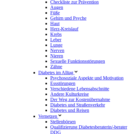
Checkliste zur Prävention
Augen
Füße
Gehirn und Psyche
Haut
Herz-Kreislauf
Krebs
Leber
Lunge
Nerven
Nieren
Sexuelle Funktionsstörungen
Zähne
Diabetes im Alltag
Psychosoziale Aspekte und Motivation
Essstörungen
Verschiedene Lebensabschnitte
Andere Kulturkreise
Der Weg zur Kostenübernahme
Diabetes und Straßenverkehr
Diabetes und Reisen
Vernetzen
Stellenbörsen
Qualifizierung Diabetesberaterin/­-berater
DDG