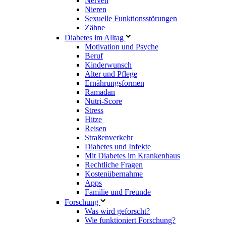
Nerven
Nieren
Sexuelle Funktionsstörungen
Zähne
Diabetes im Alltag
Motivation und Psyche
Beruf
Kinderwunsch
Alter und Pflege
Ernährungsformen
Ramadan
Nutri-Score
Stress
Hitze
Reisen
Straßenverkehr
Diabetes und Infekte
Mit Diabetes im Krankenhaus
Rechtliche Fragen
Kostenübernahme
Apps
Familie und Freunde
Forschung
Was wird geforscht?
Wie funktioniert Forschung?