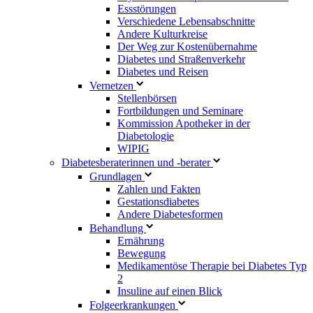
Essstörungen
Verschiedene Lebensabschnitte
Andere Kulturkreise
Der Weg zur Kostenübernahme
Diabetes und Straßenverkehr
Diabetes und Reisen
Vernetzen
Stellenbörsen
Fortbildungen und Seminare
Kommission Apotheker in der
Diabetologie
WIPIG
Diabetesberaterinnen und -berater
Grundlagen
Zahlen und Fakten
Gestationsdiabetes
Andere Diabetesformen
Behandlung
Ernährung
Bewegung
Medikamentöse Therapie bei Diabetes Typ
2
Insuline auf einen Blick
Folgeerkrankungen