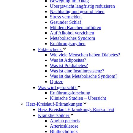
Bewegung im Alltag
Übergewicht langfristig reduzieren
Nachhaltig und gesund leben
Stress vermeiden
Gesunder Schlaf
Mit dem Rauchen aufhören
Auf Alkohol verzichten
Metabolisches Syndrom
Ernährungsmythen
Faktencheck
Wie viele Menschen haben Diabetes?
Was ist Adipositas?
Was ist Prädiabetes?
Was ist eine Insulinresistenz?
Was ist das Metabolische Syndrom?
Quizze
Was wird geforscht?
Ernährungsforschung
Klinische Studien – Übersicht
Herz-Kreislauf-Erkrankungen
Herz-Kreislauf-Erkrankungs-Risiko-Test
Krankheitsbilder
Angina pectoris
Arteriosklerose
Bluthochdruck