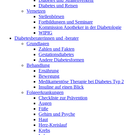
Diabetes und Straßenverkehr
Diabetes und Reisen
Vernetzen
Stellenbörsen
Fortbildungen und Seminare
Kommission Apotheker in der Diabetologie
WIPIG
Diabetesberaterinnen und -berater
Grundlagen
Zahlen und Fakten
Gestationsdiabetes
Andere Diabetesformen
Behandlung
Ernährung
Bewegung
Medikamentöse Therapie bei Diabetes Typ 2
Insuline auf einen Blick
Folgeerkrankungen
Checkliste zur Prävention
Augen
Füße
Gehirn und Psyche
Haut
Herz-Kreislauf
Krebs