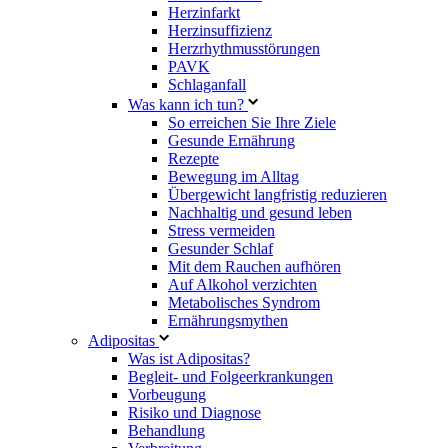
Herzinfarkt
Herzinsuffizienz
Herzrhythmusstörungen
PAVK
Schlaganfall
Was kann ich tun?
So erreichen Sie Ihre Ziele
Gesunde Ernährung
Rezepte
Bewegung im Alltag
Übergewicht langfristig reduzieren
Nachhaltig und gesund leben
Stress vermeiden
Gesunder Schlaf
Mit dem Rauchen aufhören
Auf Alkohol verzichten
Metabolisches Syndrom
Ernährungsmythen
Adipositas
Was ist Adipositas?
Begleit- und Folgeerkrankungen
Vorbeugung
Risiko und Diagnose
Behandlung