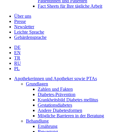
Patientinnen und Patienten
Fact Sheets für Ihre tägliche Arbeit
Über uns
Presse
Newsletter
Leichte Sprache
Gebärdensprache
DE
EN
TR
RU
PL
Apothekerinnen und Apotheker sowie PTAs
Grundlagen
Zahlen und Fakten
Diabetes-Prävention
Krankheitsbild Diabetes mellitus
Gestationsdiabetes
Andere Diabetesformen
Mögliche Barrieren in der Beratung
Behandlung
Ernährung
Bewegung