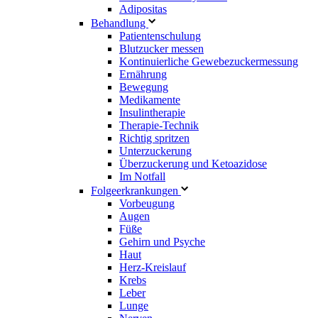
Adipositas
Behandlung
Patientenschulung
Blutzucker messen
Kontinuierliche Gewebezuckermessung
Ernährung
Bewegung
Medikamente
Insulintherapie
Therapie-Technik
Richtig spritzen
Unterzuckerung
Überzuckerung und Ketoazidose
Im Notfall
Folgeerkrankungen
Vorbeugung
Augen
Füße
Gehirn und Psyche
Haut
Herz-Kreislauf
Krebs
Leber
Lunge