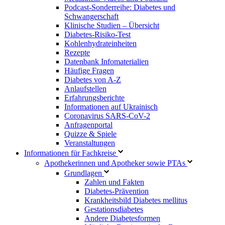
Podcast-Sonderreihe: Diabetes und
Schwangerschaft
Klinische Studien – Übersicht
Diabetes-Risiko-Test
Kohlenhydrateinheiten
Rezepte
Datenbank Infomaterialien
Häufige Fragen
Diabetes von A-Z
Anlaufstellen
Erfahrungsberichte
Informationen auf Ukrainisch
Coronavirus SARS-CoV-2
Anfragenportal
Quizze & Spiele
Veranstaltungen
Informationen für Fachkreise
Apothekerinnen und Apotheker sowie PTAs
Grundlagen
Zahlen und Fakten
Diabetes-Prävention
Krankheitsbild Diabetes mellitus
Gestationsdiabetes
Andere Diabetesformen