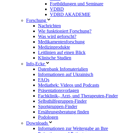
Fortbildungen und Seminare
VDBD
VDBD AKADEMIE
Forschung
Nachrichten
Wie funktioniert Forschung?
Was wird geforscht?
Medikamentenforschung
Medizinprodukte
Leitlinien auf einen Blick
Klinische Studien
Info-Ecke
Datenbank Infomaterialien
Informationen auf Ukrainisch
FAQs
Mediathek: Videos und Podcasts
Präsentationsvorlagen
Fachklinik-, Arzt- und Therapeuten-Finder
Selbsthilfegruppen-Finder
Sportgruppen-Finder
Ernährungsberatung finden
Podologen
Downloads
Informationen zur Weitergabe an Ihre