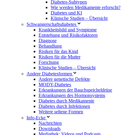
Diabetes-Subtypen
Wie werden Medikamente erforscht?
Diabetes und KI
Klinische Studien – Übersicht
Schwangerschaftsdiabetes
Krankheitsbild und Symptome
Entstehung und Risikofaktoren
Diagnose
Behandlung
Risiken für das Kind
Risiken für die Mutter
Forschung
Klinische Studien – Übersicht
Andere Diabetesformen
Andere genetische Defekte
MODY-Diabetes
Erkrankungen der Bauchspeicheldrüse
Erkrankungen des Hormonsystems
Diabetes durch Medikamente
Diabetes durch Infektionen
Weitere seltene Formen
Info-Ecke
Nachrichten
Downloads
Mediathek: Videos und Podcasts