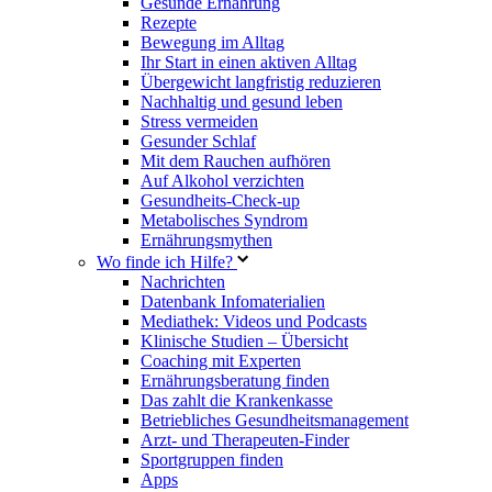
Gesunde Ernährung
Rezepte
Bewegung im Alltag
Ihr Start in einen aktiven Alltag
Übergewicht langfristig reduzieren
Nachhaltig und gesund leben
Stress vermeiden
Gesunder Schlaf
Mit dem Rauchen aufhören
Auf Alkohol verzichten
Gesundheits-Check-up
Metabolisches Syndrom
Ernährungsmythen
Wo finde ich Hilfe?
Nachrichten
Datenbank Infomaterialien
Mediathek: Videos und Podcasts
Klinische Studien – Übersicht
Coaching mit Experten
Ernährungsberatung finden
Das zahlt die Krankenkasse
Betriebliches Gesundheitsmanagement
Arzt- und Therapeuten-Finder
Sportgruppen finden
Apps