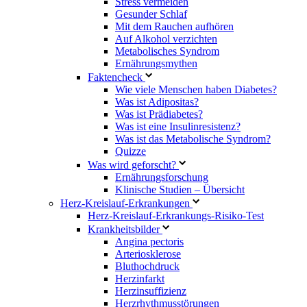
Stress vermeiden
Gesunder Schlaf
Mit dem Rauchen aufhören
Auf Alkohol verzichten
Metabolisches Syndrom
Ernährungsmythen
Faktencheck
Wie viele Menschen haben Diabetes?
Was ist Adipositas?
Was ist Prädiabetes?
Was ist eine Insulinresistenz?
Was ist das Metabolische Syndrom?
Quizze
Was wird geforscht?
Ernährungsforschung
Klinische Studien – Übersicht
Herz-Kreislauf-Erkrankungen
Herz-Kreislauf-Erkrankungs-Risiko-Test
Krankheitsbilder
Angina pectoris
Arteriosklerose
Bluthochdruck
Herzinfarkt
Herzinsuffizienz
Herzrhythmusstörungen