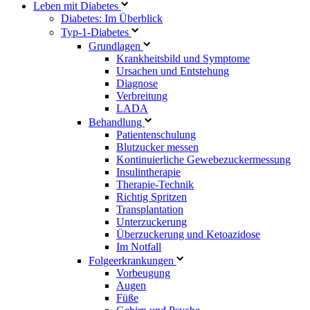
Leben mit Diabetes
Diabetes: Im Überblick
Typ-1-Diabetes
Grundlagen
Krankheitsbild und Symptome
Ursachen und Entstehung
Diagnose
Verbreitung
LADA
Behandlung
Patientenschulung
Blutzucker messen
Kontinuierliche Gewebezuckermessung
Insulintherapie
Therapie-Technik
Richtig Spritzen
Transplantation
Unterzuckerung
Überzuckerung und Ketoazidose
Im Notfall
Folgeerkrankungen
Vorbeugung
Augen
Füße