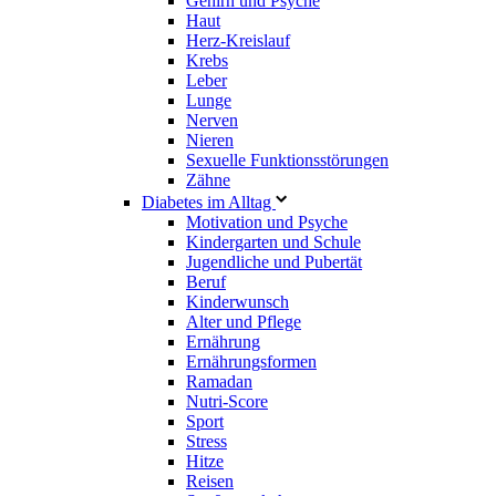
Gehirn und Psyche
Haut
Herz-Kreislauf
Krebs
Leber
Lunge
Nerven
Nieren
Sexuelle Funktionsstörungen
Zähne
Diabetes im Alltag
Motivation und Psyche
Kindergarten und Schule
Jugendliche und Pubertät
Beruf
Kinderwunsch
Alter und Pflege
Ernährung
Ernährungsformen
Ramadan
Nutri-Score
Sport
Stress
Hitze
Reisen