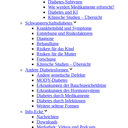
Diabetes-Subtypen
Wie werden Medikamente erforscht?
Diabetes und KI
Klinische Studien – Übersicht
Schwangerschaftsdiabetes
Krankheitsbild und Symptome
Entstehung und Risikofaktoren
Diagnose
Behandlung
Risiken für das Kind
Risiken für die Mutter
Forschung
Klinische Studien – Übersicht
Andere Diabetesformen
Andere genetische Defekte
MODY-Diabetes
Erkrankungen der Bauchspeicheldrüse
Erkrankungen des Hormonsystems
Diabetes durch Medikamente
Diabetes durch Infektionen
Weitere seltene Formen
Info-Ecke
Nachrichten
Downloads
Mediathek: Videos und Podcasts