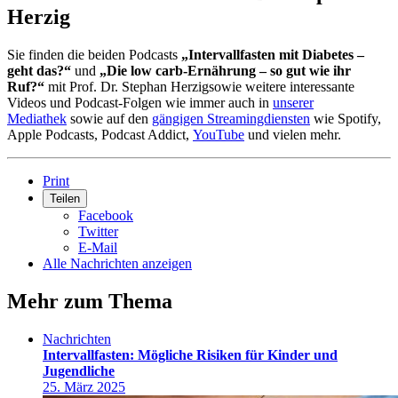
Herzig
Sie finden die beiden Podcasts
„Intervallfasten mit Diabetes –
geht das?“
und
„Die low carb-Ernährung – so gut wie ihr
Ruf?“
mit Prof. Dr. Stephan Herzig
sowie weitere interessante
Videos und Podcast-Folgen wie immer auch in
unserer
Mediathek
sowie auf den
gängigen Streamingdiensten
wie Spotify,
Apple Podcasts, Podcast Addict,
YouTube
und vielen mehr.
Print
Teilen
Facebook
Twitter
E-Mail
Alle Nachrichten anzeigen
Mehr zum Thema
Nachrichten
Intervallfasten: Mögliche Risiken für Kinder und
Jugendliche
25. März 2025