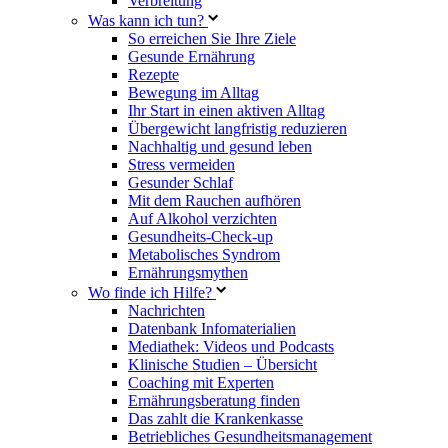
Verbreitung
Was kann ich tun?
So erreichen Sie Ihre Ziele
Gesunde Ernährung
Rezepte
Bewegung im Alltag
Ihr Start in einen aktiven Alltag
Übergewicht langfristig reduzieren
Nachhaltig und gesund leben
Stress vermeiden
Gesunder Schlaf
Mit dem Rauchen aufhören
Auf Alkohol verzichten
Gesundheits-Check-up
Metabolisches Syndrom
Ernährungsmythen
Wo finde ich Hilfe?
Nachrichten
Datenbank Infomaterialien
Mediathek: Videos und Podcasts
Klinische Studien – Übersicht
Coaching mit Experten
Ernährungsberatung finden
Das zahlt die Krankenkasse
Betriebliches Gesundheitsmanagement