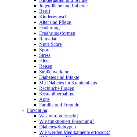
Kindergarten und Schule
Jugendliche und Pubertät
Beruf
Kinderwunsch
Alter und Pflege
Ernährung
Ernährungsformen
Ramadan
Nutri-Score
Sport
Stress
Hitze
Reisen
Straßenverkehr
Diabetes und Infekte
Mit Diabetes im Krankenhaus
Rechtliche Fragen
Kostenübernahme
Apps
Familie und Freunde
Forschung
Was wird geforscht?
Wie funktioniert Forschung?
Diabetes-Subtypen
Wie werden Medikamente erforscht?