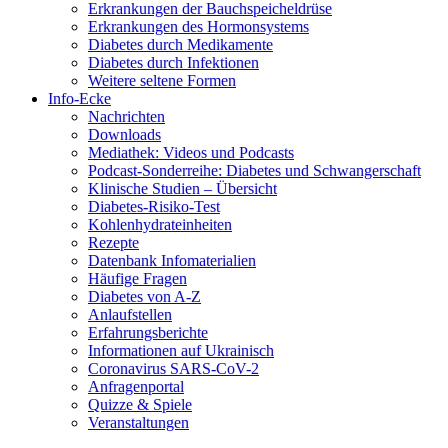
Erkrankungen der Bauchspeicheldrüse
Erkrankungen des Hormonsystems
Diabetes durch Medikamente
Diabetes durch Infektionen
Weitere seltene Formen
Info-Ecke
Nachrichten
Downloads
Mediathek: Videos und Podcasts
Podcast-Sonderreihe: Diabetes und Schwangerschaft
Klinische Studien – Übersicht
Diabetes-Risiko-Test
Kohlenhydrateinheiten
Rezepte
Datenbank Infomaterialien
Häufige Fragen
Diabetes von A-Z
Anlaufstellen
Erfahrungsberichte
Informationen auf Ukrainisch
Coronavirus SARS-CoV-2
Anfragenportal
Quizze & Spiele
Veranstaltungen