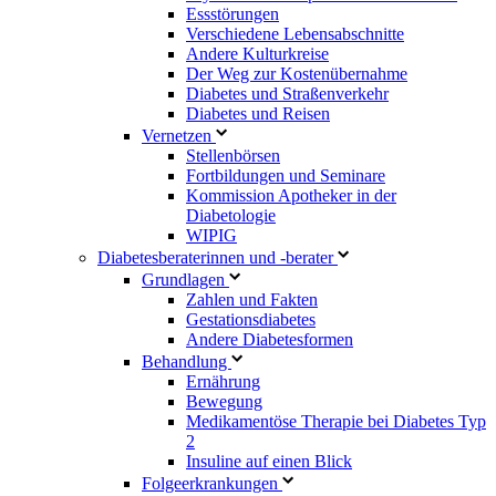
Essstörungen
Verschiedene Lebensabschnitte
Andere Kulturkreise
Der Weg zur Kostenübernahme
Diabetes und Straßenverkehr
Diabetes und Reisen
Vernetzen
Stellenbörsen
Fortbildungen und Seminare
Kommission Apotheker in der
Diabetologie
WIPIG
Diabetesberaterinnen und -berater
Grundlagen
Zahlen und Fakten
Gestationsdiabetes
Andere Diabetesformen
Behandlung
Ernährung
Bewegung
Medikamentöse Therapie bei Diabetes Typ
2
Insuline auf einen Blick
Folgeerkrankungen