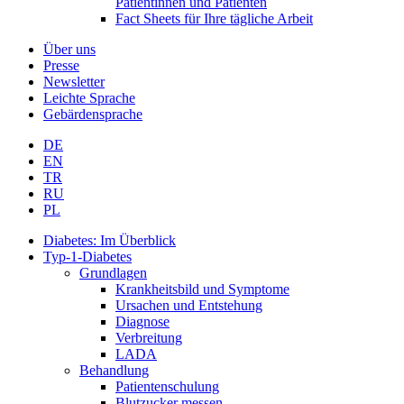
Patientinnen und Patienten
Fact Sheets für Ihre tägliche Arbeit
Über uns
Presse
Newsletter
Leichte Sprache
Gebärdensprache
DE
EN
TR
RU
PL
Diabetes: Im Überblick
Typ-1-Diabetes
Grundlagen
Krankheitsbild und Symptome
Ursachen und Entstehung
Diagnose
Verbreitung
LADA
Behandlung
Patientenschulung
Blutzucker messen