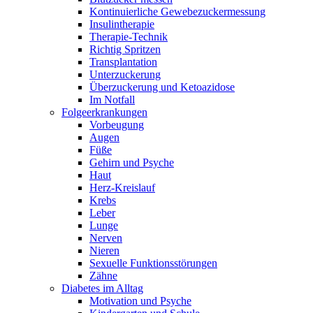
Kontinuierliche Gewebezuckermessung
Insulintherapie
Therapie-Technik
Richtig Spritzen
Transplantation
Unterzuckerung
Überzuckerung und Ketoazidose
Im Notfall
Folgeerkrankungen
Vorbeugung
Augen
Füße
Gehirn und Psyche
Haut
Herz-Kreislauf
Krebs
Leber
Lunge
Nerven
Nieren
Sexuelle Funktionsstörungen
Zähne
Diabetes im Alltag
Motivation und Psyche