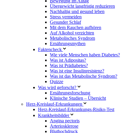
Bewegung im Alltag
Übergewicht langfristig reduzieren
Nachhaltig und gesund leben
Stress vermeiden
Gesunder Schlaf
Mit dem Rauchen aufhören
Auf Alkohol verzichten
Metabolisches Syndrom
Ernährungsmythen
Faktencheck
Wie viele Menschen haben Diabetes?
Was ist Adipositas?
Was ist Prädiabetes?
Was ist eine Insulinresistenz?
Was ist das Metabolische Syndrom?
Quizze
Was wird geforscht?
Ernährungsforschung
Klinische Studien – Übersicht
Herz-Kreislauf-Erkrankungen
Herz-Kreislauf-Erkrankungs-Risiko-Test
Krankheitsbilder
Angina pectoris
Arteriosklerose
Bluthochdruck