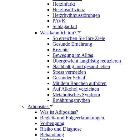
Herzinfarkt
Herzinsuffizienz
Herzrhythmusstörungen
PAVK
Schlaganfall
Was kann ich tun?
So erreichen Sie Ihre Ziele
Gesunde Ernährung
Rezepte
Bewegung im Alltag
Übergewicht langfristig reduzieren
Nachhaltig und gesund leben
Stress vermeiden
Gesunder Schlaf
Mit dem Rauchen aufhören
Auf Alkohol verzichten
Metabolisches Syndrom
Ernährungsmythen
Adipositas
Was ist Adipositas?
Begleit- und Folgeerkrankungen
Vorbeugung
Risiko und Diagnose
Behandlung