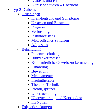
Diabetes und KI
Klinische Studien – Übersicht
Typ-2-Diabetes
Grundlagen
Krankheitsbild und Symptome
Ursachen und Entstehung
Diagnose
Verbreitung
Insulinresistenz
Metabolisches Syndrom
Adipositas
Behandlung
Patientenschulung
Blutzucker messen
Kontinuierliche Gewebezuckermessung
Ernährung
Bewegung
Medikamente
Insulintherapie
Therapie-Technik
Richtig spritzen
Unterzuckerung
Überzuckerung und Ketoazidose
Im Notfall
Folgeerkrankungen