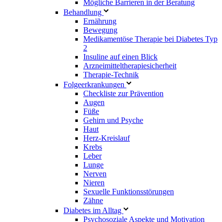
Mögliche Barrieren in der Beratung
Behandlung
Ernährung
Bewegung
Medikamentöse Therapie bei Diabetes Typ
2
Insuline auf einen Blick
Arzneimitteltherapie­sicherheit
Therapie-Technik
Fol­ge­er­kran­kun­gen
Checkliste zur Prävention
Augen
Füße
Gehirn und Psyche
Haut
Herz-Kreislauf
Krebs
Leber
Lunge
Nerven
Nieren
Sexuelle Funktionsstörungen
Zähne
Diabetes im Alltag
Psychosoziale Aspekte und Motivation