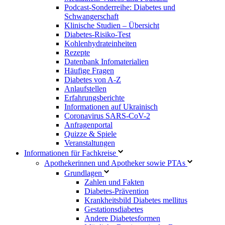
Podcast-Sonderreihe: Diabetes und
Schwangerschaft
Klinische Studien – Übersicht
Diabetes-Risiko-Test
Kohlenhydrateinheiten
Rezepte
Datenbank Infomaterialien
Häufige Fragen
Diabetes von A-Z
Anlaufstellen
Erfahrungsberichte
Informationen auf Ukrainisch
Coronavirus SARS-CoV-2
Anfragenportal
Quizze & Spiele
Veranstaltungen
Informationen für Fachkreise
Apothekerinnen und Apotheker sowie PTAs
Grundlagen
Zahlen und Fakten
Diabetes-Prävention
Krankheitsbild Diabetes mellitus
Gestationsdiabetes
Andere Diabetesformen