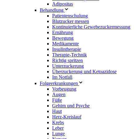
Adipositas
Behandlung
Patientenschulung
Blutzucker messen
Kontinuierliche Gewebezuckermessung
Ernährung
Bewegung
Medikamente
Insulintherapie
Therapie-Technik
Richtig spritzen
Unterzuckerung
Überzuckerung und Ketoazidose
Im Notfall
Folgeerkrankungen
Vorbeugung
Augen
Füße
Gehirn und Psyche
Haut
Herz-Kreislauf
Krebs
Leber
Lunge