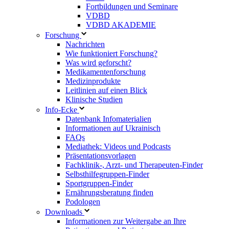
Fortbildungen und Seminare
VDBD
VDBD AKADEMIE
Forschung
Nachrichten
Wie funktioniert Forschung?
Was wird geforscht?
Medikamentenforschung
Medizinprodukte
Leitlinien auf einen Blick
Klinische Studien
Info-Ecke
Datenbank Infomaterialien
Informationen auf Ukrainisch
FAQs
Mediathek: Videos und Podcasts
Präsentationsvorlagen
Fachklinik-, Arzt- und Therapeuten-Finder
Selbsthilfegruppen-Finder
Sportgruppen-Finder
Ernährungsberatung finden
Podologen
Downloads
Informationen zur Weitergabe an Ihre