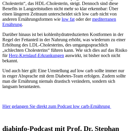
Cholesterin“, das HDL-Cholesterin, steigt. Dennoch sind diese
Benefits in Langzeitstudien nicht mehr so klar erkennbar: Über
einen längeren Zeitraum unterscheidet sich low carb nicht von
anderen Ernährungsformen wie
low fat
oder der
mediterranen
Ernährung
.
Darüber hinaus ist bei kohlenhydratreduzierten Kostformen in der
Regel der Fettanteil in der Nahrung erhöht, was wiederum zu einer
Erhöhung des LDL-Cholesterins, des umgangssprachlich
„schlechten Cholesterins“ führen kann. Wie sich dies auf das Risiko
für
Herz-Kreislauf-Erkrankungen
auswirkt, ist bisher noch nicht
bekannt.
Und auch hier gilt: Eine Umstellung auf low carb sollte immer nur
in enger Absprache mit dem Diabetes-Team erfolgen. Zudem sollte
man die Ernährung niemals drastisch verändern, sondern sich
langsam herantasten.
Hier gelangen Sie direkt zum Podcast low carb-Ernährung
diabinfo-Podcast mit Prof. Dr. Stephan