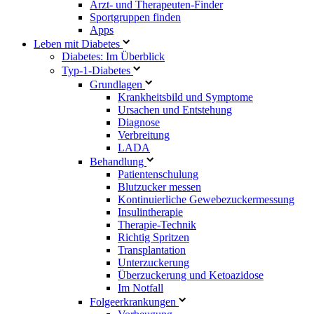
Arzt- und Therapeuten-Finder
Sportgruppen finden
Apps
Leben mit Diabetes
Diabetes: Im Überblick
Typ-1-Diabetes
Grundlagen
Krankheitsbild und Symptome
Ursachen und Entstehung
Diagnose
Verbreitung
LADA
Behandlung
Patientenschulung
Blutzucker messen
Kontinuierliche Gewebezuckermessung
Insulintherapie
Therapie-Technik
Richtig Spritzen
Transplantation
Unterzuckerung
Überzuckerung und Ketoazidose
Im Notfall
Folgeerkrankungen