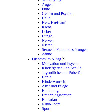
Vorbeugung
Augen
Füße
Gehirn und Psyche
Haut
Herz-Kreislauf
Krebs
Leber
Lunge
Nerven
Nieren
Sexuelle Funktionsstörungen
Zähne
Diabetes im Alltag
Motivation und Psyche
Kindergarten und Schule
Jugendliche und Pubertät
Beruf
Kinderwunsch
Alter und Pflege
Ernährung
Ernährungsformen
Ramadan
Nutri-Score
Sport