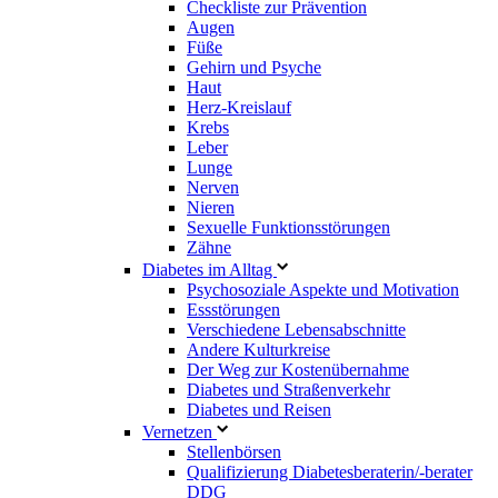
Checkliste zur Prävention
Augen
Füße
Gehirn und Psyche
Haut
Herz-Kreislauf
Krebs
Leber
Lunge
Nerven
Nieren
Sexuelle Funktionsstörungen
Zähne
Diabetes im Alltag
Psychosoziale Aspekte und Motivation
Essstörungen
Verschiedene Lebensabschnitte
Andere Kulturkreise
Der Weg zur Kostenübernahme
Diabetes und Straßenverkehr
Diabetes und Reisen
Vernetzen
Stellenbörsen
Qualifizierung Diabetesberaterin/­-berater
DDG