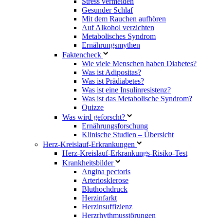
Stress vermeiden
Gesunder Schlaf
Mit dem Rauchen aufhören
Auf Alkohol verzichten
Metabolisches Syndrom
Ernährungsmythen
Faktencheck
Wie viele Menschen haben Diabetes?
Was ist Adipositas?
Was ist Prädiabetes?
Was ist eine Insulinresistenz?
Was ist das Metabolische Syndrom?
Quizze
Was wird geforscht?
Ernährungsforschung
Klinische Studien – Übersicht
Herz-Kreislauf-Erkrankungen
Herz-Kreislauf-Erkrankungs-Risiko-Test
Krankheitsbilder
Angina pectoris
Arteriosklerose
Bluthochdruck
Herzinfarkt
Herzinsuffizienz
Herzrhythmusstörungen