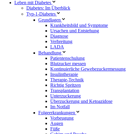
Leben mit Diabetes
Diabetes: Im Überblick
Typ-1-Diabetes
Grundlagen
Krankheitsbild und Symptome
Ursachen und Entstehung
Diagnose
Verbreitung
LADA
Behandlung
Patientenschulung
Blutzucker messen
Kontinuierliche Gewebezuckermessung
Insulintherapie
Therapie-Technik
Richtig Spritzen
Transplantation
Unterzuckerung
Überzuckerung und Ketoazidose
Im Notfall
Folgeerkrankungen
Vorbeugung
Augen
Füße