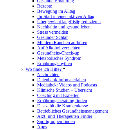
Gesunde Ernährung
Rezepte
Bewegung im Alltag
Ihr Start in einen aktiven Alltag
Übergewicht langfristig reduzieren
Nachhaltig und gesund leben
Stress vermeiden
Gesunder Schlaf
Mit dem Rauchen aufhören
Auf Alkohol verzichten
Gesundheits-Check-up
Metabolisches Syndrom
Ernährungsmythen
Wo finde ich Hilfe?
Nachrichten
Datenbank Infomaterialien
Mediathek: Videos und Podcasts
Klinische Studien – Übersicht
Coaching mit Experten
Ernährungsberatung finden
Das zahlt die Krankenkasse
Betriebliches Gesundheitsmanagement
Arzt- und Therapeuten-Finder
Sportgruppen finden
Apps