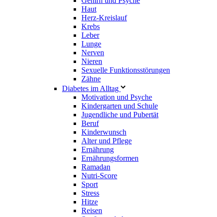
Gehirn und Psyche
Haut
Herz-Kreislauf
Krebs
Leber
Lunge
Nerven
Nieren
Sexuelle Funktionsstörungen
Zähne
Diabetes im Alltag
Motivation und Psyche
Kindergarten und Schule
Jugendliche und Pubertät
Beruf
Kinderwunsch
Alter und Pflege
Ernährung
Ernährungsformen
Ramadan
Nutri-Score
Sport
Stress
Hitze
Reisen