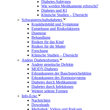
Diabetes-Subtypen
Wie werden Medikamente erforscht?
Diabetes und KI
Klinische Studien – Übersicht
Schwangerschaftsdiabetes
Krankheitsbild und Symptome
Entstehung und Risikofaktoren
Diagnose
Behandlung
Risiken für das Kind
Risiken für die Mutter
Forschung
Klinische Studien – Übersicht
Andere Diabetesformen
Andere genetische Defekte
MODY-Diabetes
Erkrankungen der Bauchspeicheldrüse
Erkrankungen des Hormonsystems
Diabetes durch Medikamente
Diabetes durch Infektionen
Weitere seltene Formen
Info-Ecke
Nachrichten
Downloads
Mediathek: Videos und Podcasts