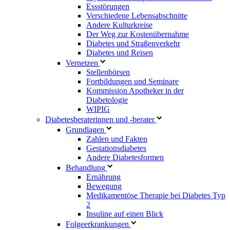
Essstörungen
Verschiedene Lebensabschnitte
Andere Kulturkreise
Der Weg zur Kostenübernahme
Diabetes und Straßenverkehr
Diabetes und Reisen
Vernetzen
Stellenbörsen
Fortbildungen und Seminare
Kommission Apotheker in der
Diabetologie
WIPIG
Diabetesberaterinnen und -berater
Grundlagen
Zahlen und Fakten
Gestationsdiabetes
Andere Diabetesformen
Behandlung
Ernährung
Bewegung
Medikamentöse Therapie bei Diabetes Typ
2
Insuline auf einen Blick
Folgeerkrankungen