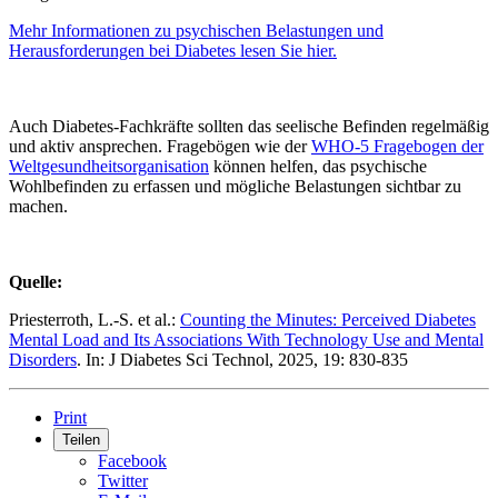
Mehr Informationen zu psychischen Belastungen und
Herausforderungen bei Diabetes lesen Sie hier.
Auch Diabetes-Fachkräfte sollten das seelische Befinden regelmäßig
und aktiv ansprechen. Fragebögen wie der
WHO-5 Fragebogen der
Weltgesundheitsorganisation
können helfen, das psychische
Wohlbefinden zu erfassen und mögliche Belastungen sichtbar zu
machen.
Quelle:
Priesterroth, L.-S. et al.:
Counting the Minutes: Perceived Diabetes
Mental Load and Its Associations With Technology Use and Mental
Disorders
. In: J Diabetes Sci Technol, 2025, 19: 830-835
Print
Teilen
Facebook
Twitter