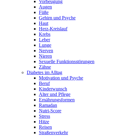
Vorbeugung
Augen
Füße
Gehirn und Psyche
Haut
Herz-Kreislauf
Krebs
Leber
Lunge
Nerven
Nieren
Sexuelle Funktionsstörungen
Zähne
Diabetes im Alltag
Motivation und Psyche
Beruf
Kinderwunsch
Alter und Pflege
Ernährungsformen
Ramadan
Nutri-Score
Stress
Hitze
Reisen
Straßenverkehr