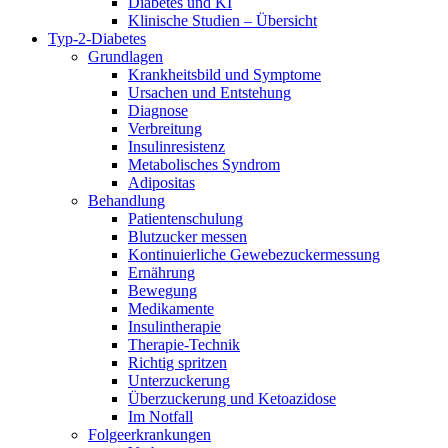
Diabetes und KI
Klinische Studien – Übersicht
Typ-2-Diabetes
Grundlagen
Krankheitsbild und Symptome
Ursachen und Entstehung
Diagnose
Verbreitung
Insulinresistenz
Metabolisches Syndrom
Adipositas
Behandlung
Patientenschulung
Blutzucker messen
Kontinuierliche Gewebezuckermessung
Ernährung
Bewegung
Medikamente
Insulintherapie
Therapie-Technik
Richtig spritzen
Unterzuckerung
Überzuckerung und Ketoazidose
Im Notfall
Folgeerkrankungen