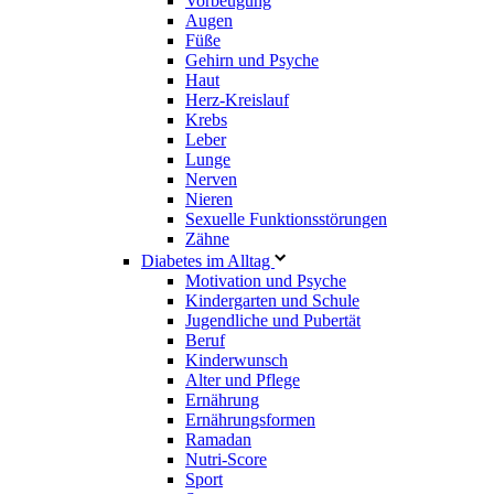
Vorbeugung
Augen
Füße
Gehirn und Psyche
Haut
Herz-Kreislauf
Krebs
Leber
Lunge
Nerven
Nieren
Sexuelle Funktionsstörungen
Zähne
Diabetes im Alltag
Motivation und Psyche
Kindergarten und Schule
Jugendliche und Pubertät
Beruf
Kinderwunsch
Alter und Pflege
Ernährung
Ernährungsformen
Ramadan
Nutri-Score
Sport