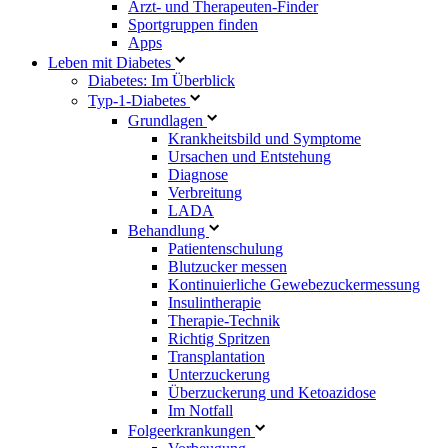
Arzt- und Therapeuten-Finder
Sportgruppen finden
Apps
Leben mit Diabetes
Diabetes: Im Überblick
Typ-1-Diabetes
Grundlagen
Krankheitsbild und Symptome
Ursachen und Entstehung
Diagnose
Verbreitung
LADA
Behandlung
Patientenschulung
Blutzucker messen
Kontinuierliche Gewebezuckermessung
Insulintherapie
Therapie-Technik
Richtig Spritzen
Transplantation
Unterzuckerung
Überzuckerung und Ketoazidose
Im Notfall
Folgeerkrankungen