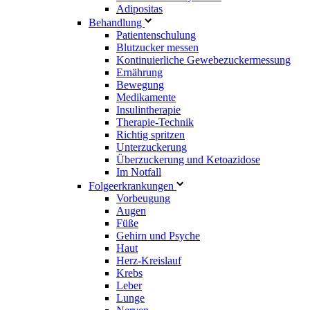
Adipositas
Behandlung
Patientenschulung
Blutzucker messen
Kontinuierliche Gewebezuckermessung
Ernährung
Bewegung
Medikamente
Insulintherapie
Therapie-Technik
Richtig spritzen
Unterzuckerung
Überzuckerung und Ketoazidose
Im Notfall
Folgeerkrankungen
Vorbeugung
Augen
Füße
Gehirn und Psyche
Haut
Herz-Kreislauf
Krebs
Leber
Lunge