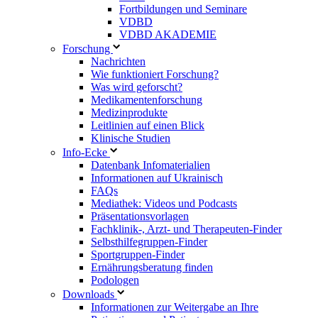
Fortbildungen und Seminare
VDBD
VDBD AKADEMIE
Forschung
Nachrichten
Wie funktioniert Forschung?
Was wird geforscht?
Medikamentenforschung
Medizinprodukte
Leitlinien auf einen Blick
Klinische Studien
Info-Ecke
Datenbank Infomaterialien
Informationen auf Ukrainisch
FAQs
Mediathek: Videos und Podcasts
Präsentationsvorlagen
Fachklinik-, Arzt- und Therapeuten-Finder
Selbsthilfegruppen-Finder
Sportgruppen-Finder
Ernährungsberatung finden
Podologen
Downloads
Informationen zur Weitergabe an Ihre