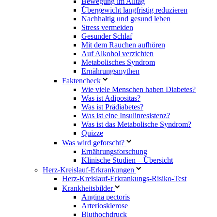
Bewegung im Alltag
Übergewicht langfristig reduzieren
Nachhaltig und gesund leben
Stress vermeiden
Gesunder Schlaf
Mit dem Rauchen aufhören
Auf Alkohol verzichten
Metabolisches Syndrom
Ernährungsmythen
Faktencheck
Wie viele Menschen haben Diabetes?
Was ist Adipositas?
Was ist Prädiabetes?
Was ist eine Insulinresistenz?
Was ist das Metabolische Syndrom?
Quizze
Was wird geforscht?
Ernährungsforschung
Klinische Studien – Übersicht
Herz-Kreislauf-Erkrankungen
Herz-Kreislauf-Erkrankungs-Risiko-Test
Krankheitsbilder
Angina pectoris
Arteriosklerose
Bluthochdruck