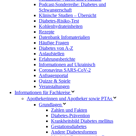
Podcast-Sonderreihe: Diabetes und
Schwangerschaft
Klinische Studien – Übersicht
Diabetes-Risiko-Test
Kohlenhydrateinheiten
Rezepte
Datenbank Infomaterialien
Häufige Fragen
Diabetes von A-Z
Anlaufstellen
Erfahrungsberichte
Informationen auf Ukrainisch
Coronavirus SARS-CoV-2
Anfragenportal
Quizze & Spiele
Veranstaltungen
Informationen für Fachkreise
Apothekerinnen und Apotheker sowie PTAs
Grundlagen
Zahlen und Fakten
Diabetes-Prävention
Krankheitsbild Diabetes mellitus
Gestationsdiabetes
Andere Diabetesformen