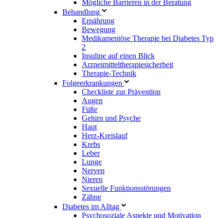
Mögliche Barrieren in der Beratung
Behandlung
Ernährung
Bewegung
Medikamentöse Therapie bei Diabetes Typ
2
Insuline auf einen Blick
Arzneimitteltherapie­sicherheit
Therapie-Technik
Fol­ge­er­kran­kun­gen
Checkliste zur Prävention
Augen
Füße
Gehirn und Psyche
Haut
Herz-Kreislauf
Krebs
Leber
Lunge
Nerven
Nieren
Sexuelle Funktionsstörungen
Zähne
Diabetes im Alltag
Psychosoziale Aspekte und Motivation