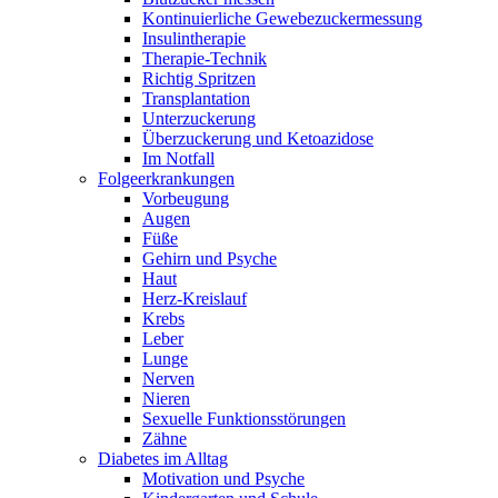
Kontinuierliche Gewebezuckermessung
Insulintherapie
Therapie-Technik
Richtig Spritzen
Transplantation
Unterzuckerung
Überzuckerung und Ketoazidose
Im Notfall
Folgeerkrankungen
Vorbeugung
Augen
Füße
Gehirn und Psyche
Haut
Herz-Kreislauf
Krebs
Leber
Lunge
Nerven
Nieren
Sexuelle Funktionsstörungen
Zähne
Diabetes im Alltag
Motivation und Psyche