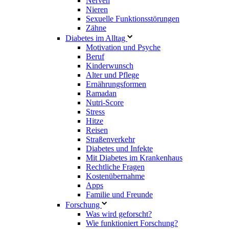
Nerven
Nieren
Sexuelle Funktionsstörungen
Zähne
Diabetes im Alltag
Motivation und Psyche
Beruf
Kinderwunsch
Alter und Pflege
Ernährungsformen
Ramadan
Nutri-Score
Stress
Hitze
Reisen
Straßenverkehr
Diabetes und Infekte
Mit Diabetes im Krankenhaus
Rechtliche Fragen
Kostenübernahme
Apps
Familie und Freunde
Forschung
Was wird geforscht?
Wie funktioniert Forschung?