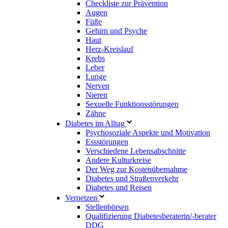
Checkliste zur Prävention
Augen
Füße
Gehirn und Psyche
Haut
Herz-Kreislauf
Krebs
Leber
Lunge
Nerven
Nieren
Sexuelle Funktionsstörungen
Zähne
Diabetes im Alltag
Psychosoziale Aspekte und Motivation
Essstörungen
Verschiedene Lebensabschnitte
Andere Kulturkreise
Der Weg zur Kostenübernahme
Diabetes und Straßenverkehr
Diabetes und Reisen
Vernetzen
Stellenbörsen
Qualifizierung Diabetesberaterin/­-berater
DDG