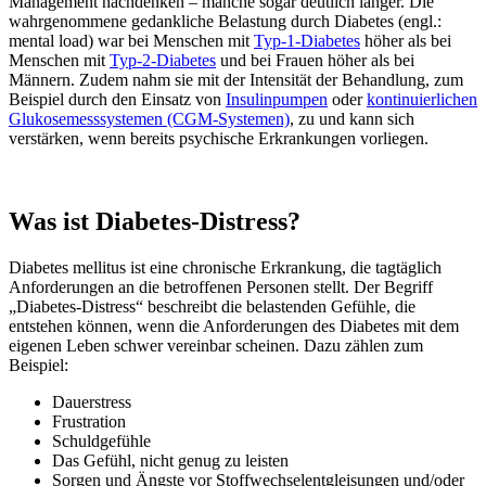
Management nachdenken – manche sogar deutlich länger. Die
wahrgenommene gedankliche Belastung durch Diabetes (engl.:
mental load) war bei Menschen mit
Typ-1-Diabetes
höher als bei
Menschen mit
Typ-2-Diabetes
und bei Frauen höher als bei
Männern. Zudem nahm sie mit der Intensität der Behandlung, zum
Beispiel durch den Einsatz von
Insulinpumpen
oder
kontinuierlichen
Glukosemesssystemen (CGM-Systemen)
, zu und kann sich
verstärken, wenn bereits psychische Erkrankungen vorliegen.
Was ist Diabetes-Distress?
Diabetes mellitus ist eine chronische Erkrankung, die tagtäglich
Anforderungen an die betroffenen Personen stellt. Der Begriff
„Diabetes-Distress“ beschreibt die belastenden Gefühle, die
entstehen können, wenn die Anforderungen des Diabetes mit dem
eigenen Leben schwer vereinbar scheinen. Dazu zählen zum
Beispiel:
Dauerstress
Frustration
Schuldgefühle
Das Gefühl, nicht genug zu leisten
Sorgen und Ängste vor Stoffwechselentgleisungen und/oder