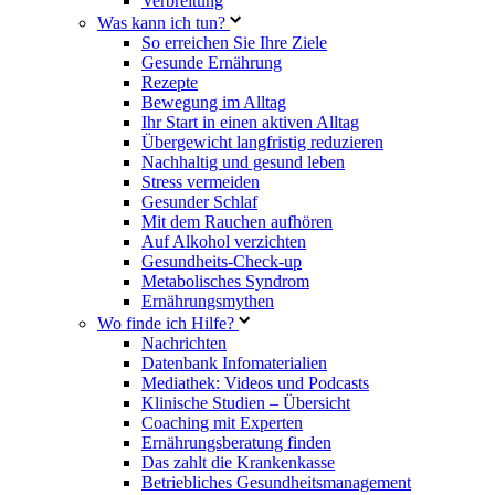
Verbreitung
Was kann ich tun?
So erreichen Sie Ihre Ziele
Gesunde Ernährung
Rezepte
Bewegung im Alltag
Ihr Start in einen aktiven Alltag
Übergewicht langfristig reduzieren
Nachhaltig und gesund leben
Stress vermeiden
Gesunder Schlaf
Mit dem Rauchen aufhören
Auf Alkohol verzichten
Gesundheits-Check-up
Metabolisches Syndrom
Ernährungsmythen
Wo finde ich Hilfe?
Nachrichten
Datenbank Infomaterialien
Mediathek: Videos und Podcasts
Klinische Studien – Übersicht
Coaching mit Experten
Ernährungsberatung finden
Das zahlt die Krankenkasse
Betriebliches Gesundheitsmanagement