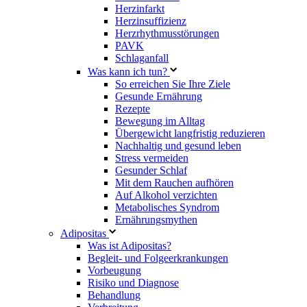
Herzinfarkt
Herzinsuffizienz
Herzrhythmusstörungen
PAVK
Schlaganfall
Was kann ich tun?
So erreichen Sie Ihre Ziele
Gesunde Ernährung
Rezepte
Bewegung im Alltag
Übergewicht langfristig reduzieren
Nachhaltig und gesund leben
Stress vermeiden
Gesunder Schlaf
Mit dem Rauchen aufhören
Auf Alkohol verzichten
Metabolisches Syndrom
Ernährungsmythen
Adipositas
Was ist Adipositas?
Begleit- und Folgeerkrankungen
Vorbeugung
Risiko und Diagnose
Behandlung