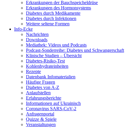
Erkrankungen der Bauchspeicheldrüse
Erkrankungen des Hormonsystems
Diabetes durch Medikamente
Diabetes durch Infektionen
Weitere seltene Formen
Info-Ecke
Nachrichten
Downloads
Mediathek: Videos und Podcasts
Podcast-Sonderreihe: Diabetes und Schwangerschaft
Klinische Studien – Übersicht
Diabetes-Risiko-Test
Kohlenhydrateinheiten
Rezepte
Datenbank Infomaterialien
Häufige Fragen
Diabetes von A-Z
Anlaufstellen
Erfahrungsberichte
Informationen auf Ukrainisch
Coronavirus SARS-CoV-2
Anfragenportal
Quizze & Spiele
Veranstaltungen