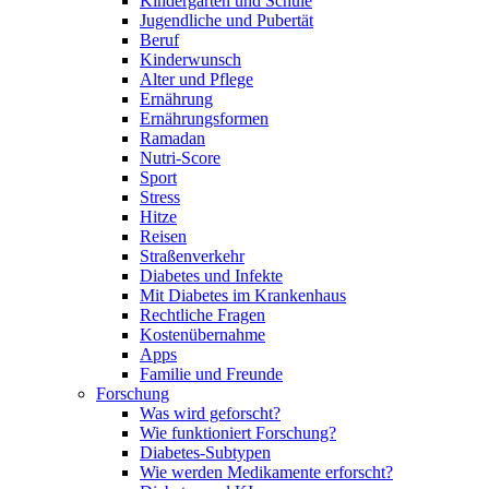
Kindergarten und Schule
Jugendliche und Pubertät
Beruf
Kinderwunsch
Alter und Pflege
Ernährung
Ernährungsformen
Ramadan
Nutri-Score
Sport
Stress
Hitze
Reisen
Straßenverkehr
Diabetes und Infekte
Mit Diabetes im Krankenhaus
Rechtliche Fragen
Kostenübernahme
Apps
Familie und Freunde
Forschung
Was wird geforscht?
Wie funktioniert Forschung?
Diabetes-Subtypen
Wie werden Medikamente erforscht?