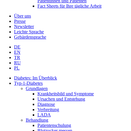
Patientinnen und Patienten
Fact Sheets für Ihre tägliche Arbeit
Über uns
Presse
Newsletter
Leichte Sprache
Gebärdensprache
DE
EN
TR
RU
PL
Diabetes: Im Überblick
Typ-1-Diabetes
Grundlagen
Krankheitsbild und Symptome
Ursachen und Entstehung
Diagnose
Verbreitung
LADA
Behandlung
Patientenschulung
Blutzucker messen