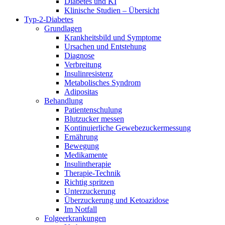
Diabetes und KI
Klinische Studien – Übersicht
Typ-2-Diabetes
Grundlagen
Krankheitsbild und Symptome
Ursachen und Entstehung
Diagnose
Verbreitung
Insulinresistenz
Metabolisches Syndrom
Adipositas
Behandlung
Patientenschulung
Blutzucker messen
Kontinuierliche Gewebezuckermessung
Ernährung
Bewegung
Medikamente
Insulintherapie
Therapie-Technik
Richtig spritzen
Unterzuckerung
Überzuckerung und Ketoazidose
Im Notfall
Folgeerkrankungen