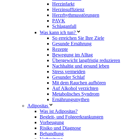
Herzinfarkt
Herzinsuffizienz
Herzrhythmusstörungen
PAVK
Schlaganfall
Was kann ich tun?
So erreichen Sie Ihre Ziele
Gesunde Ernährung
Rezepte
Bewegung im Alltag
Übergewicht langfristig reduzieren
Nachhaltig und gesund leben
Stress vermeiden
Gesunder Schlaf
Mit dem Rauchen aufhören
Auf Alkohol verzichten
Metabolisches Syndrom
Ernährungsmythen
Adipositas
Was ist Adipositas?
Begleit- und Folgeerkrankungen
Vorbeugung
Risiko und Diagnose
Behandlung