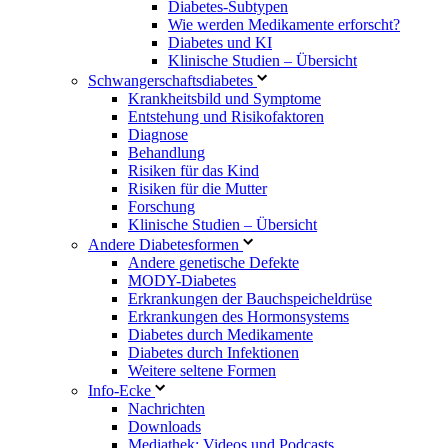
Diabetes-Subtypen
Wie werden Medikamente erforscht?
Diabetes und KI
Klinische Studien – Übersicht
Schwangerschaftsdiabetes
Krankheitsbild und Symptome
Entstehung und Risikofaktoren
Diagnose
Behandlung
Risiken für das Kind
Risiken für die Mutter
Forschung
Klinische Studien – Übersicht
Andere Diabetesformen
Andere genetische Defekte
MODY-Diabetes
Erkrankungen der Bauchspeicheldrüse
Erkrankungen des Hormonsystems
Diabetes durch Medikamente
Diabetes durch Infektionen
Weitere seltene Formen
Info-Ecke
Nachrichten
Downloads
Mediathek: Videos und Podcasts