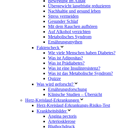
Bewegung im Alltag
Übergewicht langfristig reduzieren
Nachhaltig und gesund leben
Stress vermeiden
Gesunder Schlaf
Mit dem Rauchen aufhören
Auf Alkohol verzichten
Metabolisches Syndrom
Ernährungsmythen
Faktencheck
Wie viele Menschen haben Diabetes?
Was ist Adipositas?
Was ist Prädiabetes?
Was ist eine Insulinresistenz?
Was ist das Metabolische Syndrom?
Quizze
Was wird geforscht?
Ernährungsforschung
Klinische Studien – Übersicht
Herz-Kreislauf-Erkrankungen
Herz-Kreislauf-Erkrankungs-Risiko-Test
Krankheitsbilder
Angina pectoris
Arteriosklerose
Bluthochdruck