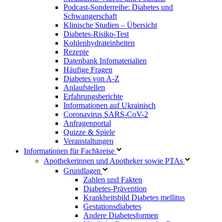
Podcast-Sonderreihe: Diabetes und
Schwangerschaft
Klinische Studien – Übersicht
Diabetes-Risiko-Test
Kohlenhydrateinheiten
Rezepte
Datenbank Infomaterialien
Häufige Fragen
Diabetes von A-Z
Anlaufstellen
Erfahrungsberichte
Informationen auf Ukrainisch
Coronavirus SARS-CoV-2
Anfragenportal
Quizze & Spiele
Veranstaltungen
Informationen für Fachkreise
Apothekerinnen und Apotheker sowie PTAs
Grundlagen
Zahlen und Fakten
Diabetes-Prävention
Krankheitsbild Diabetes mellitus
Gestationsdiabetes
Andere Diabetesformen