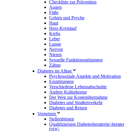
Checkliste zur Prävention
Augen
Füße
Gehirn und Psyche
Haut
Herz-Kreislauf
Krebs
Leber
Lunge
Nerven
Nieren
Sexuelle Funktionsstörungen
Zähne
Diabetes im Alltag
Psychosoziale Aspekte und Motivation
Essstörungen
Verschiedene Lebensabschnitte
Andere Kulturkreise
Der Weg zur Kostenübernahme
Diabetes und Straßenverkehr
Diabetes und Reisen
Vernetzen
Stellenbörsen
Qualifizierung Diabetesberaterin/­-berater
DDG