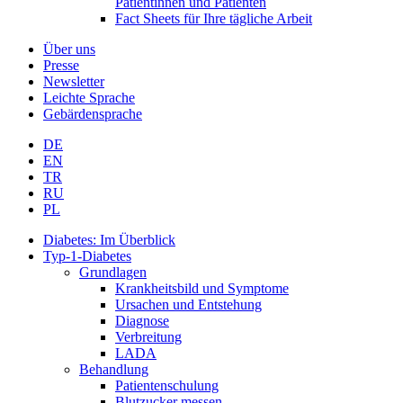
Patientinnen und Patienten
Fact Sheets für Ihre tägliche Arbeit
Über uns
Presse
Newsletter
Leichte Sprache
Gebärdensprache
DE
EN
TR
RU
PL
Diabetes: Im Überblick
Typ-1-Diabetes
Grundlagen
Krankheitsbild und Symptome
Ursachen und Entstehung
Diagnose
Verbreitung
LADA
Behandlung
Patientenschulung
Blutzucker messen