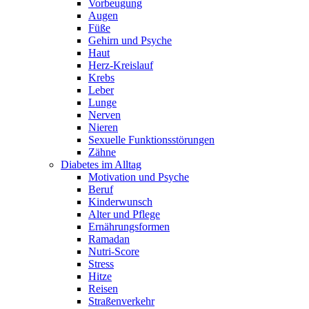
Vorbeugung
Augen
Füße
Gehirn und Psyche
Haut
Herz-Kreislauf
Krebs
Leber
Lunge
Nerven
Nieren
Sexuelle Funktionsstörungen
Zähne
Diabetes im Alltag
Motivation und Psyche
Beruf
Kinderwunsch
Alter und Pflege
Ernährungsformen
Ramadan
Nutri-Score
Stress
Hitze
Reisen
Straßenverkehr