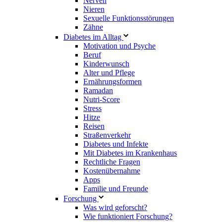
Nerven
Nieren
Sexuelle Funktionsstörungen
Zähne
Diabetes im Alltag
Motivation und Psyche
Beruf
Kinderwunsch
Alter und Pflege
Ernährungsformen
Ramadan
Nutri-Score
Stress
Hitze
Reisen
Straßenverkehr
Diabetes und Infekte
Mit Diabetes im Krankenhaus
Rechtliche Fragen
Kostenübernahme
Apps
Familie und Freunde
Forschung
Was wird geforscht?
Wie funktioniert Forschung?