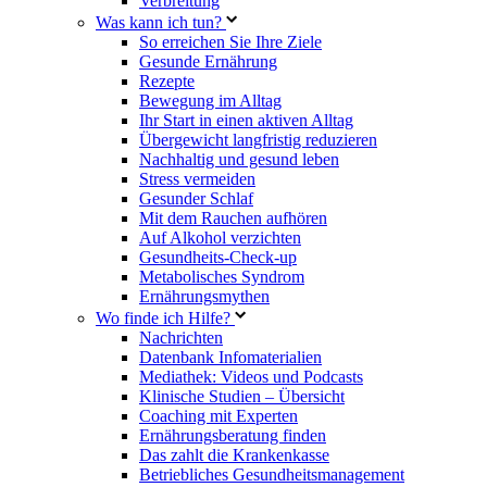
Verbreitung
Was kann ich tun?
So erreichen Sie Ihre Ziele
Gesunde Ernährung
Rezepte
Bewegung im Alltag
Ihr Start in einen aktiven Alltag
Übergewicht langfristig reduzieren
Nachhaltig und gesund leben
Stress vermeiden
Gesunder Schlaf
Mit dem Rauchen aufhören
Auf Alkohol verzichten
Gesundheits-Check-up
Metabolisches Syndrom
Ernährungsmythen
Wo finde ich Hilfe?
Nachrichten
Datenbank Infomaterialien
Mediathek: Videos und Podcasts
Klinische Studien – Übersicht
Coaching mit Experten
Ernährungsberatung finden
Das zahlt die Krankenkasse
Betriebliches Gesundheitsmanagement