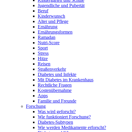
Kindergarten und Schule
Jugendliche und Pubertät
Beruf
Kinderwunsch
Alter und Pflege
Ernährung
Ernährungsformen
Ramadan
Nutri-Score
Sport
Stress
Hitze
Reisen
Straßenverkehr
Diabetes und Infekte
Mit Diabetes im Krankenhaus
Rechtliche Fragen
Kostenübernahme
Apps
Familie und Freunde
Forschung
Was wird geforscht?
Wie funktioniert Forschung?
Diabetes-Subtypen
Wie werden Medikamente erforscht?