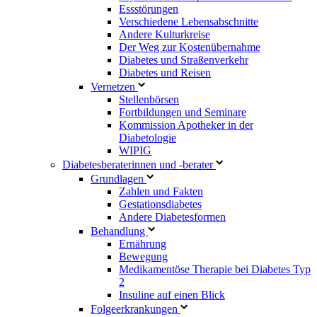
Essstörungen
Verschiedene Lebensabschnitte
Andere Kulturkreise
Der Weg zur Kostenübernahme
Diabetes und Straßenverkehr
Diabetes und Reisen
Vernetzen
Stellenbörsen
Fortbildungen und Seminare
Kommission Apotheker in der
Diabetologie
WIPIG
Diabetesberaterinnen und -berater
Grundlagen
Zahlen und Fakten
Gestationsdiabetes
Andere Diabetesformen
Behandlung
Ernährung
Bewegung
Medikamentöse Therapie bei Diabetes Typ
2
Insuline auf einen Blick
Folgeerkrankungen