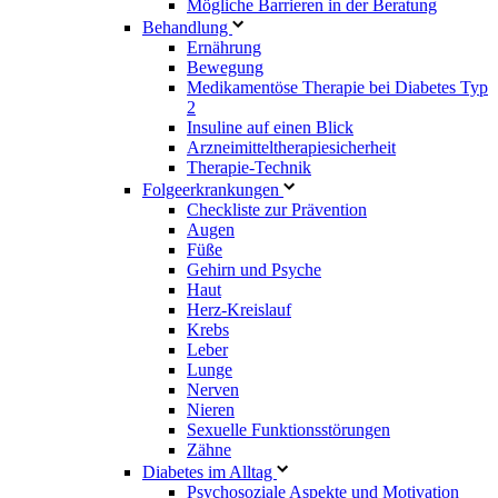
Mögliche Barrieren in der Beratung
Behandlung
Ernährung
Bewegung
Medikamentöse Therapie bei Diabetes Typ
2
Insuline auf einen Blick
Arzneimitteltherapie­sicherheit
Therapie-Technik
Fol­ge­er­kran­kun­gen
Checkliste zur Prävention
Augen
Füße
Gehirn und Psyche
Haut
Herz-Kreislauf
Krebs
Leber
Lunge
Nerven
Nieren
Sexuelle Funktionsstörungen
Zähne
Diabetes im Alltag
Psychosoziale Aspekte und Motivation