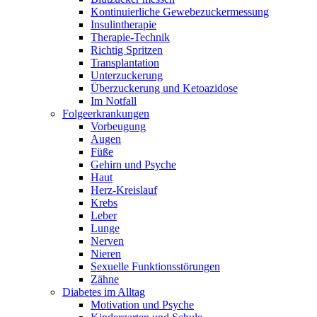
Kontinuierliche Gewebezuckermessung
Insulintherapie
Therapie-Technik
Richtig Spritzen
Transplantation
Unterzuckerung
Überzuckerung und Ketoazidose
Im Notfall
Folgeerkrankungen
Vorbeugung
Augen
Füße
Gehirn und Psyche
Haut
Herz-Kreislauf
Krebs
Leber
Lunge
Nerven
Nieren
Sexuelle Funktionsstörungen
Zähne
Diabetes im Alltag
Motivation und Psyche