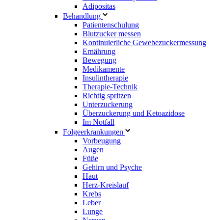
Adipositas
Behandlung
Patientenschulung
Blutzucker messen
Kontinuierliche Gewebezuckermessung
Ernährung
Bewegung
Medikamente
Insulintherapie
Therapie-Technik
Richtig spritzen
Unterzuckerung
Überzuckerung und Ketoazidose
Im Notfall
Folgeerkrankungen
Vorbeugung
Augen
Füße
Gehirn und Psyche
Haut
Herz-Kreislauf
Krebs
Leber
Lunge