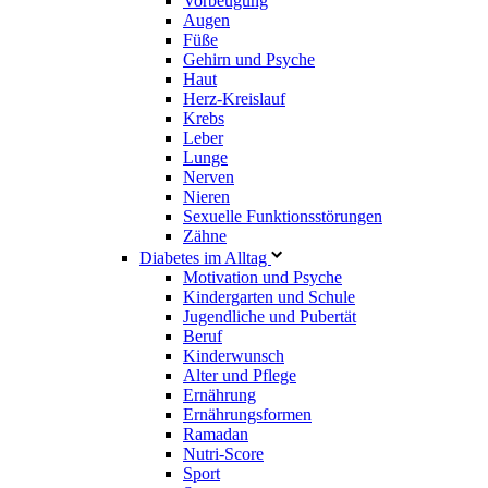
Vorbeugung
Augen
Füße
Gehirn und Psyche
Haut
Herz-Kreislauf
Krebs
Leber
Lunge
Nerven
Nieren
Sexuelle Funktionsstörungen
Zähne
Diabetes im Alltag
Motivation und Psyche
Kindergarten und Schule
Jugendliche und Pubertät
Beruf
Kinderwunsch
Alter und Pflege
Ernährung
Ernährungsformen
Ramadan
Nutri-Score
Sport