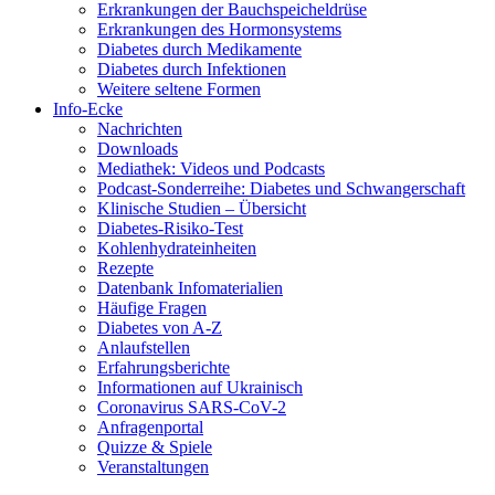
Erkrankungen der Bauchspeicheldrüse
Erkrankungen des Hormonsystems
Diabetes durch Medikamente
Diabetes durch Infektionen
Weitere seltene Formen
Info-Ecke
Nachrichten
Downloads
Mediathek: Videos und Podcasts
Podcast-Sonderreihe: Diabetes und Schwangerschaft
Klinische Studien – Übersicht
Diabetes-Risiko-Test
Kohlenhydrateinheiten
Rezepte
Datenbank Infomaterialien
Häufige Fragen
Diabetes von A-Z
Anlaufstellen
Erfahrungsberichte
Informationen auf Ukrainisch
Coronavirus SARS-CoV-2
Anfragenportal
Quizze & Spiele
Veranstaltungen