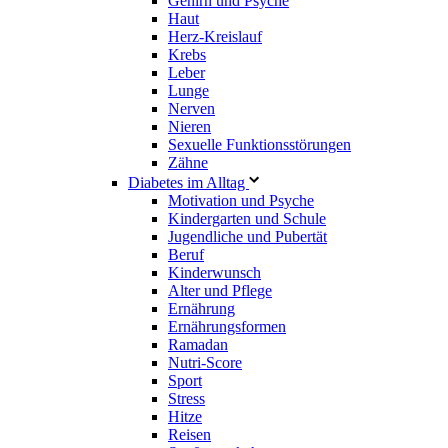
Gehirn und Psyche
Haut
Herz-Kreislauf
Krebs
Leber
Lunge
Nerven
Nieren
Sexuelle Funktionsstörungen
Zähne
Diabetes im Alltag
Motivation und Psyche
Kindergarten und Schule
Jugendliche und Pubertät
Beruf
Kinderwunsch
Alter und Pflege
Ernährung
Ernährungsformen
Ramadan
Nutri-Score
Sport
Stress
Hitze
Reisen