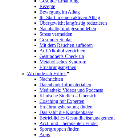
Gesunde Ernährung
Rezepte
Bewegung im Alltag
Ihr Start in einen aktiven Alltag
Übergewicht langfristig reduzieren
Nachhaltig und gesund leben
Stress vermeiden
Gesunder Schlaf
Mit dem Rauchen aufhören
Auf Alkohol verzichten
Gesundheits-Check-up
Metabolisches Syndrom
Ernährungsmythen
Wo finde ich Hilfe?
Nachrichten
Datenbank Infomaterialien
Mediathek: Videos und Podcasts
Klinische Studien – Übersicht
Coaching mit Experten
Ernährungsberatung finden
Das zahlt die Krankenkasse
Betriebliches Gesundheitsmanagement
Arzt- und Therapeuten-Finder
Sportgruppen finden
Apps