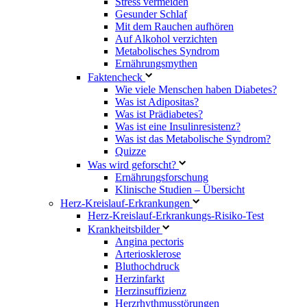
Stress vermeiden
Gesunder Schlaf
Mit dem Rauchen aufhören
Auf Alkohol verzichten
Metabolisches Syndrom
Ernährungsmythen
Faktencheck
Wie viele Menschen haben Diabetes?
Was ist Adipositas?
Was ist Prädiabetes?
Was ist eine Insulinresistenz?
Was ist das Metabolische Syndrom?
Quizze
Was wird geforscht?
Ernährungsforschung
Klinische Studien – Übersicht
Herz-Kreislauf-Erkrankungen
Herz-Kreislauf-Erkrankungs-Risiko-Test
Krankheitsbilder
Angina pectoris
Arteriosklerose
Bluthochdruck
Herzinfarkt
Herzinsuffizienz
Herzrhythmusstörungen