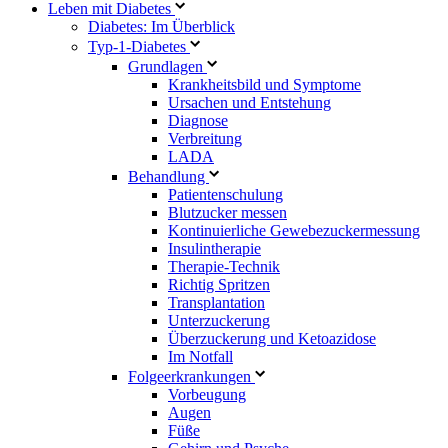
Leben mit Diabetes
Diabetes: Im Überblick
Typ-1-Diabetes
Grundlagen
Krankheitsbild und Symptome
Ursachen und Entstehung
Diagnose
Verbreitung
LADA
Behandlung
Patientenschulung
Blutzucker messen
Kontinuierliche Gewebezuckermessung
Insulintherapie
Therapie-Technik
Richtig Spritzen
Transplantation
Unterzuckerung
Überzuckerung und Ketoazidose
Im Notfall
Folgeerkrankungen
Vorbeugung
Augen
Füße