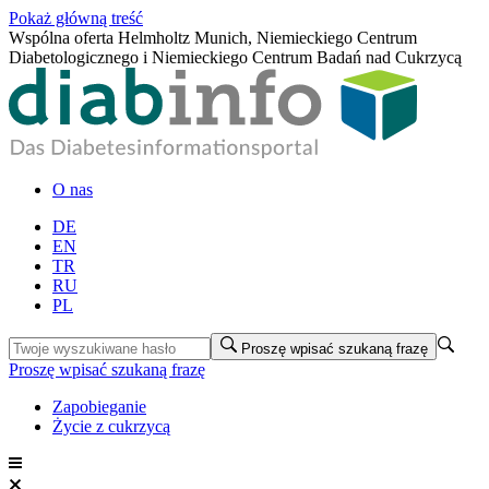
Pokaż główną treść
Wspólna oferta Helmholtz Munich, Niemieckiego Centrum
Diabetologicznego i Niemieckiego Centrum Badań nad Cukrzycą
O nas
DE
EN
TR
RU
PL
Proszę wpisać szukaną frazę
Proszę wpisać szukaną frazę
Zapobieganie
Życie z cukrzycą