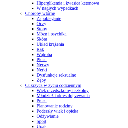
Hiperglikemia i kwasica ketonowa
W nagłych wypadkach
Choroby wtórne
Zapobieganie
Oczy
Stopy
Mózg i psychika
Skóra
Układ krążenia
Rak
Wątroba
Płuca
Nerwy
Nerki
Dysfunkcje seksualne
Zęby
Cukrzyca w życiu codziennym
Wiek przedszkolny i szkolny
Młodzież i okres dojrzewania
Praca
Planowanie rodziny
Podeszły wiek i opieka
Odżywianie
Sport
Upał