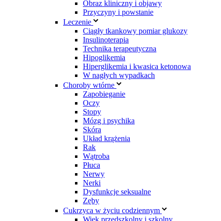
Obraz kliniczny i objawy
Przyczyny i powstanie
Leczenie
Ciągły tkankowy pomiar glukozy
Insulinoterapia
Technika terapeutyczna
Hipoglikemia
Hiperglikemia i kwasica ketonowa
W nagłych wypadkach
Choroby wtórne
Zapobieganie
Oczy
Stopy
Mózg i psychika
Skóra
Układ krążenia
Rak
Wątroba
Płuca
Nerwy
Nerki
Dysfunkcje seksualne
Zęby
Cukrzyca w życiu codziennym
Wiek przedszkolny i szkolny