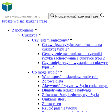
Proszę wpisać szukaną frazę
Proszę wpisać szukaną frazę
Zapobieganie
Cukrzyca
Czy jestem zagrożony?
Co zwiększa ryzyko zachorowania na
cukrzycę typu 2?
Genetycznie uwarunkowane czynniki
ryzyka zachorowania a cukrzycę typu 2
Czy istnieje ryzyko wystąpienia cukrzycy
typu 1?
Co mogę zrobić?
W ten sposób osiągniesz swoje cele
Zdrowa dieta
Aktywność fizyczna w życiu codziennym
Długotrwała redukcja nadwagi
Zrównoważony i zdrowy tryb życia
Unikanie stresu
Zdrowy sen
Rzucić palenie tytoniu