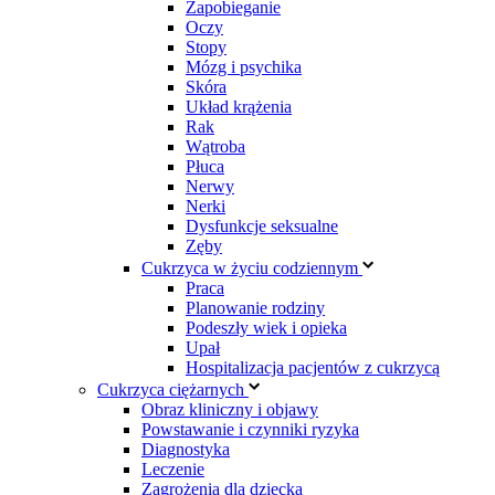
Zapobieganie
Oczy
Stopy
Mózg i psychika
Skóra
Układ krążenia
Rak
Wątroba
Płuca
Nerwy
Nerki
Dysfunkcje seksualne
Zęby
Cukrzyca w życiu codziennym
Praca
Planowanie rodziny
Podeszły wiek i opieka
Upał
Hospitalizacja pacjentów z cukrzycą
Cukrzyca ciężarnych
Obraz kliniczny i objawy
Powstawanie i czynniki ryzyka
Diagnostyka
Leczenie
Zagrożenia dla dziecka