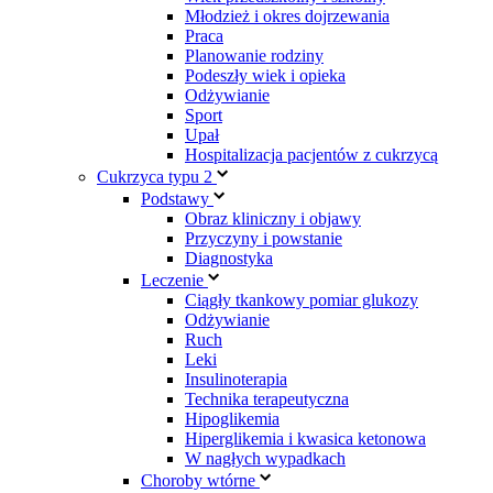
Młodzież i okres dojrzewania
Praca
Planowanie rodziny
Podeszły wiek i opieka
Odżywianie
Sport
Upał
Hospitalizacja pacjentów z cukrzycą
Cukrzyca typu 2
Podstawy
Obraz kliniczny i objawy
Przyczyny i powstanie
Diagnostyka
Leczenie
Ciągły tkankowy pomiar glukozy
Odżywianie
Ruch
Leki
Insulinoterapia
Technika terapeutyczna
Hipoglikemia
Hiperglikemia i kwasica ketonowa
W nagłych wypadkach
Choroby wtórne