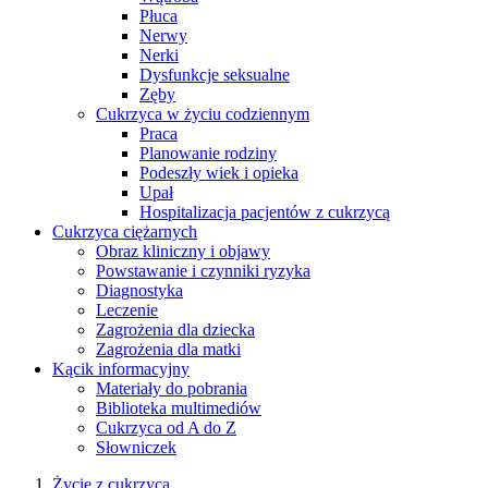
Płuca
Nerwy
Nerki
Dysfunkcje seksualne
Zęby
Cukrzyca w życiu codziennym
Praca
Planowanie rodziny
Podeszły wiek i opieka
Upał
Hospitalizacja pacjentów z cukrzycą
Cukrzyca ciężarnych
Obraz kliniczny i objawy
Powstawanie i czynniki ryzyka
Diagnostyka
Leczenie
Zagrożenia dla dziecka
Zagrożenia dla matki
Kącik informacyjny
Materiały do pobrania
Biblioteka multimediów
Cukrzyca od A do Z
Słowniczek
Życie z cukrzycą