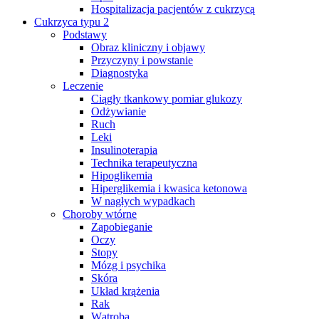
Hospitalizacja pacjentów z cukrzycą
Cukrzyca typu 2
Podstawy
Obraz kliniczny i objawy
Przyczyny i powstanie
Diagnostyka
Leczenie
Ciągły tkankowy pomiar glukozy
Odżywianie
Ruch
Leki
Insulinoterapia
Technika terapeutyczna
Hipoglikemia
Hiperglikemia i kwasica ketonowa
W nagłych wypadkach
Choroby wtórne
Zapobieganie
Oczy
Stopy
Mózg i psychika
Skóra
Układ krążenia
Rak
Wątroba