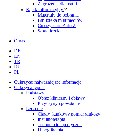
Zagrożenia dla matki
Kącik informacyjny
Materiały do pobrania
Biblioteka multimediów
Cukrzyca od A do Z
Słowniczek
O nas
DE
EN
TR
RU
PL
Cukrzyca: najważniejsze informacje
Cukrzyca typu 1
Podstawy
Obraz kliniczny i objawy
Przyczyny i powstanie
Leczenie
Ciągły tkankowy pomiar glukozy
Insulinoterapia
Technika terapeutyczna
Hipoglikemia