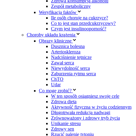
Zdrowa konsumpcja alkoholu
Zespół metaboliczny
Weryfikacja faktów
Ile osób choruje na cukrzycę?
Co to jest stan przedcukrzycowy?
Czym jest insulinooporność?
Choroby układu krążenia
Obrazy kliniczne
Dusznica bolesna
Arterioskleroza
Nadciśnienie tętnicze
Zawał serca
Niewydolność serca
Zaburzenia rytmu serca
ChTO
Udar
Co mogę zrobić?
W ten sposób osiągniesz swoje cele
Zdrowa dieta
Aktywność fizyczna w życiu codziennym
Długotrwała redukcja nadwagi
Zrównoważony i zdrowy tryb życia
Unikanie stresu
Zdrowy sen
Rzucić palenie tytoniu