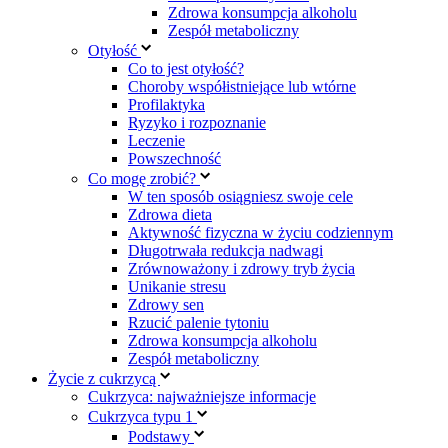
Zdrowa konsumpcja alkoholu
Zespół metaboliczny
Otyłość
Co to jest otyłość?
Choroby współistniejące lub wtórne
Profilaktyka
Ryzyko i rozpoznanie
Leczenie
Powszechność
Co mogę zrobić?
W ten sposób osiągniesz swoje cele
Zdrowa dieta
Aktywność fizyczna w życiu codziennym
Długotrwała redukcja nadwagi
Zrównoważony i zdrowy tryb życia
Unikanie stresu
Zdrowy sen
Rzucić palenie tytoniu
Zdrowa konsumpcja alkoholu
Zespół metaboliczny
Życie z cukrzycą
Cukrzyca: najważniejsze informacje
Cukrzyca typu 1
Podstawy