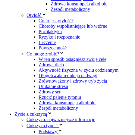
Zdrowa konsumpcja alkoholu
Zespół metaboliczny
Otyłość
Co to jest otyłość?
Choroby współistniejące lub wtórne
Profilaktyka
Ryzyko i rozpoznanie
Leczenie
Powszechność
Co mogę zrobić?
W ten sposób osiągniesz swoje cele
Zdrowa dieta
Aktywność fizyczna w życiu codziennym
Długotrwała redukcja nadwagi
Zrównoważony i zdrowy tryb życia
Unikanie stresu
Zdrowy sen
Rzucić palenie tytoniu
Zdrowa konsumpcja alkoholu
Zespół metaboliczny
Życie z cukrzycą
Cukrzyca: najważniejsze informacje
Cukrzyca typu 1
Podstawy