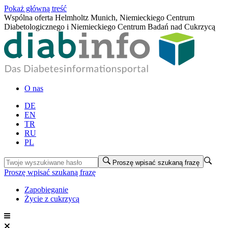
Pokaż główną treść
Wspólna oferta Helmholtz Munich, Niemieckiego Centrum
Diabetologicznego i Niemieckiego Centrum Badań nad Cukrzycą
O nas
DE
EN
TR
RU
PL
Proszę wpisać szukaną frazę
Proszę wpisać szukaną frazę
Zapobieganie
Życie z cukrzycą