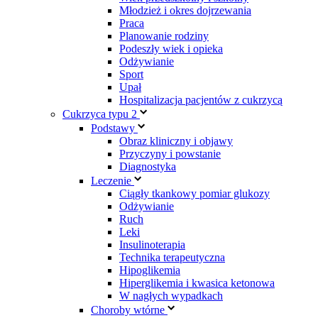
Młodzież i okres dojrzewania
Praca
Planowanie rodziny
Podeszły wiek i opieka
Odżywianie
Sport
Upał
Hospitalizacja pacjentów z cukrzycą
Cukrzyca typu 2
Podstawy
Obraz kliniczny i objawy
Przyczyny i powstanie
Diagnostyka
Leczenie
Ciągły tkankowy pomiar glukozy
Odżywianie
Ruch
Leki
Insulinoterapia
Technika terapeutyczna
Hipoglikemia
Hiperglikemia i kwasica ketonowa
W nagłych wypadkach
Choroby wtórne