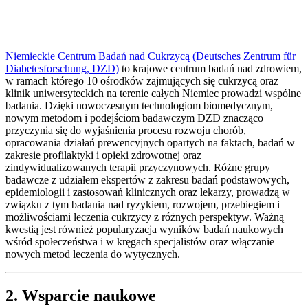
Niemieckie Centrum Badań nad Cukrzycą (Deutsches Zentrum für
Diabetesforschung, DZD)
to krajowe centrum badań nad zdrowiem,
w ramach którego 10 ośrodków zajmujących się cukrzycą oraz
klinik uniwersyteckich na terenie całych Niemiec prowadzi wspólne
badania. Dzięki nowoczesnym technologiom biomedycznym,
nowym metodom i podejściom badawczym DZD znacząco
przyczynia się do wyjaśnienia procesu rozwoju chorób,
opracowania działań prewencyjnych opartych na faktach, badań w
zakresie profilaktyki i opieki zdrowotnej oraz
zindywidualizowanych terapii przyczynowych. Różne grupy
badawcze z udziałem ekspertów z zakresu badań podstawowych,
epidemiologii i zastosowań klinicznych oraz lekarzy, prowadzą w
związku z tym badania nad ryzykiem, rozwojem, przebiegiem i
możliwościami leczenia cukrzycy z różnych perspektyw. Ważną
kwestią jest również popularyzacja wyników badań naukowych
wśród społeczeństwa i w kręgach specjalistów oraz włączanie
nowych metod leczenia do wytycznych.
2. Wsparcie naukowe