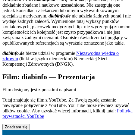
dokładnie zbadane i naukowo uzasadnione. Nie zastępują one
jednak konsultacji z lekarzem lub innym wykwalifikowanym
specjalistą medycznym.
diabinfo.de
nie udziela żadnych porad i nie
wydaje żadnych zaleceń. Wymienione tutaj wykazy punktów
kontaktowych, placówek medycznych itp. nie wyczerpują znamion
kompletności; ich kolejność jest czysto przypadkowa i nie jest
związana z żadnymi ocenami. Osobiste oświadczenia i poglądy w
opublikowanych referencjach są wyraźnie oznaczone jako takie.
diabinfo.de
bierze udział w programie
Niezawodna wiedza o
zdrowiu
(linki w języku niemieckim) Niemieckiej Sieci
Kompetencji Zdrowotnych (DNGK).
Film: diabinfo — Prezentacja
Film dostępny jest z polskimi napisami.
Tutaj znajduje się film z YouTube. Za Twoją zgodą zostanie
nawiązane połączenie z YouTube. YouTube może również używać
plików cookie. Aby uzyskać więcej informacji, kliknij tutaj:
Polityka
prywatności YouTube
Zgadzam się