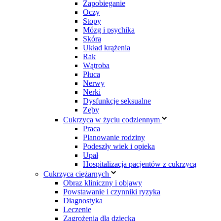
Zapobieganie
Oczy
Stopy
Mózg i psychika
Skóra
Układ krążenia
Rak
Wątroba
Płuca
Nerwy
Nerki
Dysfunkcje seksualne
Zęby
Cukrzyca w życiu codziennym
Praca
Planowanie rodziny
Podeszły wiek i opieka
Upał
Hospitalizacja pacjentów z cukrzycą
Cukrzyca ciężarnych
Obraz kliniczny i objawy
Powstawanie i czynniki ryzyka
Diagnostyka
Leczenie
Zagrożenia dla dziecka