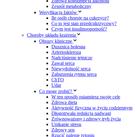
Zdrowa konsumpcja alkoholu
Zespół metaboliczny
Weryfikacja faktów
Ile osób choruje na cukrzycę?
Co to jest stan przedcukrzycowy?
Czym jest insulinooporność?
Choroby układu krążenia
Obrazy kliniczne
Dusznica bolesna
Arterioskleroza
Nadciśnienie tętnicze
Zawał serca
Niewydolność serca
Zaburzenia rytmu serca
ChTO
Udar
Co mogę zrobić?
W ten sposób osiągniesz swoje cele
Zdrowa dieta
Aktywność fizyczna w życiu codziennym
Długotrwała redukcja nadwagi
Zrównoważony i zdrowy tryb życia
Unikanie stresu
Zdrowy sen
Rzucić palenie tytoniu