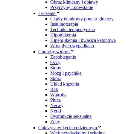
Obraz kliniczny i objawy
Przyczyny i powstanie
Leczenie
Ciągły tkankowy pomiar glukozy
Insulinoterapia
Technika terapeutyczna
Hipoglikemia
Hiperglikemia i kwasica ketonowa
W nagłych wypadkach
Choroby wtórne
Zapobieganie
Oczy
Stopy
Mózg i psychika
Skóra
Układ krążenia
Rak
Wątroba
Płuca
Nerwy
Nerki
Dysfunkcje seksualne
Zęby
Cukrzyca w życiu codziennym
Wiek przedszkolny i szkolny