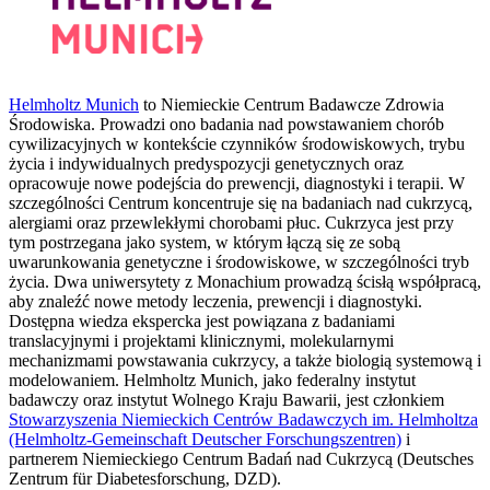
Helmholtz Munich
to Niemieckie Centrum Badawcze Zdrowia
Środowiska. Prowadzi ono badania nad powstawaniem chorób
cywilizacyjnych w kontekście czynników środowiskowych, trybu
życia i indywidualnych predyspozycji genetycznych oraz
opracowuje nowe podejścia do prewencji, diagnostyki i terapii. W
szczególności Centrum koncentruje się na badaniach nad cukrzycą,
alergiami oraz przewlekłymi chorobami płuc. Cukrzyca jest przy
tym postrzegana jako system, w którym łączą się ze sobą
uwarunkowania genetyczne i środowiskowe, w szczególności tryb
życia. Dwa uniwersytety z Monachium prowadzą ścisłą współpracą,
aby znaleźć nowe metody leczenia, prewencji i diagnostyki.
Dostępna wiedza ekspercka jest powiązana z badaniami
translacyjnymi i projektami klinicznymi, molekularnymi
mechanizmami powstawania cukrzycy, a także biologią systemową i
modelowaniem. Helmholtz Munich, jako federalny instytut
badawczy oraz instytut Wolnego Kraju Bawarii, jest członkiem
Stowarzyszenia Niemieckich Centrów Badawczych im. Helmholtza
(Helmholtz-Gemeinschaft Deutscher Forschungszentren)
i
partnerem Niemieckiego Centrum Badań nad Cukrzycą (Deutsches
Zentrum für Diabetesforschung, DZD).