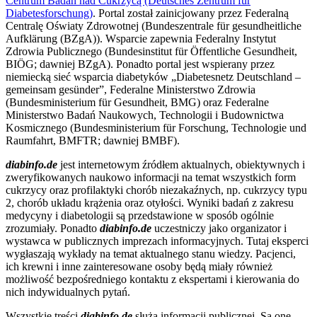
Centrum Badań nad Cukrzycą (Deutsches Zentrum für
Diabetesforschung)
. Portal został zainicjowany przez Federalną
Centralę Oświaty Zdrowotnej (Bundeszentrale für gesundheitliche
Aufklärung (BZgA)). Wsparcie zapewnia Federalny Instytut
Zdrowia Publicznego (Bundesinstitut für Öffentliche Gesundheit,
BIÖG; dawniej BZgA). Ponadto portal jest wspierany przez
niemiecką sieć wsparcia diabetyków „Diabetesnetz Deutschland –
gemeinsam gesünder”, Federalne Ministerstwo Zdrowia
(Bundesministerium für Gesundheit, BMG) oraz Federalne
Ministerstwo Badań Naukowych, Technologii i Budownictwa
Kosmicznego (Bundesministerium für Forschung, Technologie und
Raumfahrt, BMFTR; dawniej BMBF).
diabinfo.de
jest internetowym źródłem aktualnych, obiektywnych i
zweryfikowanych naukowo informacji na temat wszystkich form
cukrzycy oraz profilaktyki chorób niezakaźnych, np. cukrzycy typu
2, chorób układu krążenia oraz otyłości. Wyniki badań z zakresu
medycyny i diabetologii są przedstawione w sposób ogólnie
zrozumiały. Ponadto
diabinfo.de
uczestniczy jako organizator i
wystawca w publicznych imprezach informacyjnych. Tutaj eksperci
wygłaszają wykłady na temat aktualnego stanu wiedzy. Pacjenci,
ich krewni i inne zainteresowane osoby będą miały również
możliwość bezpośredniego kontaktu z ekspertami i kierowania do
nich indywidualnych pytań.
Wszystkie treści
diabinfo.de
służą informacji publicznej. Są one