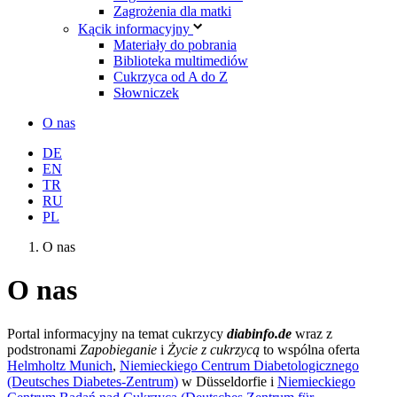
Zagrożenia dla matki
Kącik informacyjny
Materiały do pobrania
Biblioteka multimediów
Cukrzyca od A do Z
Słowniczek
O nas
DE
EN
TR
RU
PL
O nas
O nas
Portal informacyjny na temat cukrzycy
diabinfo.de
wraz z
podstronami
Zapobieganie
i
Życie z cukrzycą
to wspólna oferta
Helmholtz Munich
,
Niemieckiego Centrum Diabetologicznego
(Deutsches Diabetes-Zentrum)
w Düsseldorfie i
Niemieckiego