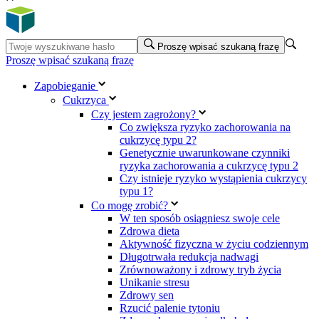
Proszę wpisać szukaną frazę
Proszę wpisać szukaną frazę
Zapobieganie
Cukrzyca
Czy jestem zagrożony?
Co zwiększa ryzyko zachorowania na
cukrzycę typu 2?
Genetycznie uwarunkowane czynniki
ryzyka zachorowania a cukrzycę typu 2
Czy istnieje ryzyko wystąpienia cukrzycy
typu 1?
Co mogę zrobić?
W ten sposób osiągniesz swoje cele
Zdrowa dieta
Aktywność fizyczna w życiu codziennym
Długotrwała redukcja nadwagi
Zrównoważony i zdrowy tryb życia
Unikanie stresu
Zdrowy sen
Rzucić palenie tytoniu