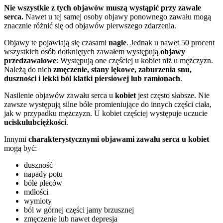
Nie wszystkie z tych objawów muszą wystąpić przy zawale
serca.
Nawet u tej samej osoby objawy ponownego zawału mogą
znacznie różnić się od objawów pierwszego zdarzenia.
Objawy te pojawiają się czasami
nagle
. Jednak u nawet 50 procent
wszystkich osób dotkniętych zawałem występują
objawy
przedzawałowe
: Występują one częściej u kobiet niż u mężczyzn.
Należą do nich
zmęczenie, stany lękowe, zaburzenia snu,
duszności i lekki ból klatki piersiowej lub ramionach
.
Nasilenie objawów zawału serca u
kobiet
jest często słabsze. Nie
zawsze występują silne bóle promieniujące do innych części ciała,
jak w przypadku mężczyzn. U kobiet częściej występuje uczucie
ucisku
lub
ciężkości
.
Innymi
charakterystycznymi objawami zawału serca u kobiet
mogą być:
duszność
napady potu
bóle pleców
mdłości
wymioty
ból w górnej części jamy brzusznej
zmęczenie lub nawet depresja