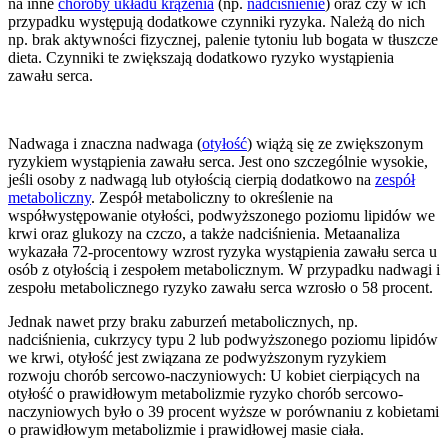
na inne
choroby układu krążenia
(np.
nadciśnienie
) oraz czy w ich
przypadku występują dodatkowe czynniki ryzyka. Należą do nich
np. brak aktywności fizycznej, palenie tytoniu lub bogata w tłuszcze
dieta. Czynniki te zwiększają dodatkowo ryzyko wystąpienia
zawału serca.
Nadwaga i znaczna nadwaga (
otyłość
) wiążą się ze zwiększonym
ryzykiem wystąpienia zawału serca. Jest ono szczególnie wysokie,
jeśli osoby z nadwagą lub otyłością cierpią dodatkowo na
zespół
metaboliczny
. Zespół metaboliczny to określenie na
współwystępowanie otyłości, podwyższonego poziomu lipidów we
krwi oraz glukozy na czczo, a także nadciśnienia. Metaanaliza
wykazała 72-procentowy wzrost ryzyka wystąpienia zawału serca u
osób z otyłością i zespołem metabolicznym. W przypadku nadwagi i
zespołu metabolicznego ryzyko zawału serca wzrosło o 58 procent.
Jednak nawet przy braku zaburzeń metabolicznych, np.
nadciśnienia, cukrzycy typu 2 lub podwyższonego poziomu lipidów
we krwi, otyłość jest związana ze podwyższonym ryzykiem
rozwoju chorób sercowo-naczyniowych: U kobiet cierpiących na
otyłość o prawidłowym metabolizmie ryzyko chorób sercowo-
naczyniowych było o 39 procent wyższe w porównaniu z kobietami
o prawidłowym metabolizmie i prawidłowej masie ciała.