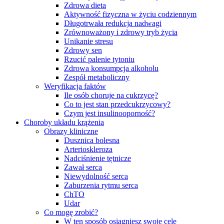
Zdrowa dieta
Aktywność fizyczna w życiu codziennym
Długotrwała redukcja nadwagi
Zrównoważony i zdrowy tryb życia
Unikanie stresu
Zdrowy sen
Rzucić palenie tytoniu
Zdrowa konsumpcja alkoholu
Zespół metaboliczny
Weryfikacja faktów
Ile osób choruje na cukrzycę?
Co to jest stan przedcukrzycowy?
Czym jest insulinooporność?
Choroby układu krążenia
Obrazy kliniczne
Dusznica bolesna
Arterioskleroza
Nadciśnienie tętnicze
Zawał serca
Niewydolność serca
Zaburzenia rytmu serca
ChTO
Udar
Co mogę zrobić?
W ten sposób osiągniesz swoje cele