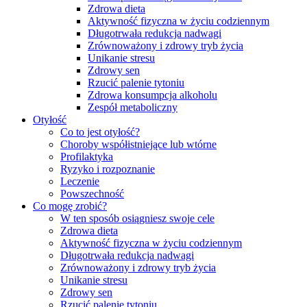
Zdrowa dieta
Aktywność fizyczna w życiu codziennym
Długotrwała redukcja nadwagi
Zrównoważony i zdrowy tryb życia
Unikanie stresu
Zdrowy sen
Rzucić palenie tytoniu
Zdrowa konsumpcja alkoholu
Zespół metaboliczny
Otyłość
Co to jest otyłość?
Choroby współistniejące lub wtórne
Profilaktyka
Ryzyko i rozpoznanie
Leczenie
Powszechność
Co mogę zrobić?
W ten sposób osiągniesz swoje cele
Zdrowa dieta
Aktywność fizyczna w życiu codziennym
Długotrwała redukcja nadwagi
Zrównoważony i zdrowy tryb życia
Unikanie stresu
Zdrowy sen
Rzucić palenie tytoniu