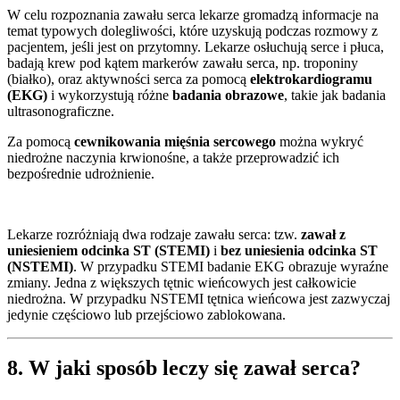
W celu rozpoznania zawału serca lekarze gromadzą informacje na
temat typowych dolegliwości, które uzyskują podczas rozmowy z
pacjentem, jeśli jest on przytomny. Lekarze osłuchują serce i płuca,
badają krew pod kątem markerów zawału serca, np. troponiny
(białko), oraz aktywności serca za pomocą
elektrokardiogramu
(EKG)
i wykorzystują różne
badania obrazowe
, takie jak badania
ultrasonograficzne.
Za pomocą
cewnikowania mięśnia sercowego
można wykryć
niedrożne naczynia krwionośne, a także przeprowadzić ich
bezpośrednie udrożnienie.
Lekarze rozróżniają dwa rodzaje zawału serca: tzw.
zawał z
uniesieniem odcinka ST (STEMI)
i
bez uniesienia odcinka ST
(NSTEMI)
. W przypadku STEMI badanie EKG obrazuje wyraźne
zmiany. Jedna z większych tętnic wieńcowych jest całkowicie
niedrożna. W przypadku NSTEMI tętnica wieńcowa jest zazwyczaj
jedynie częściowo lub przejściowo zablokowana.
8. W jaki sposób leczy się zawał serca?