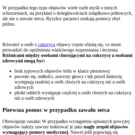
W przypadku tego typu objawów wiele osób myśli o innych
schorzeniach, na przykład o dolegliwościach żołądkowo-jelitowych,
ale nie o zawale serca. Ryzyko: pacjenci szukają pomocy zbyt
późno.
Również u osób z
cukrzycą
objawy często różnią się, co może
prowadzić do opóźnienia właściwego rozpoznania i leczenia.
Różnicami między osobami chorującymi na cukrzycę a osobami
zdrowymi mogą być:
brak typowych objawów bólu w klatce piersiowej
pocenie się, mdłości, zawroty głowy i lęk przed śmiercią
występują rzadziej u osób chorych na cukrzycę niż u osób
zdrowych
płytki oddech występuje częściej u osób chorych na cukrzycę
niż u osób zdrowych
Pierwsza pomoc w przypadku zawału serca
Obowiązuje zasada: W przypadku wystąpienia opisanych powyżej
objawów należy zawsze traktować je jako
nagły zespół objawów
wymagający pomocy medycznej
. Nawet jeśli pojawiają się