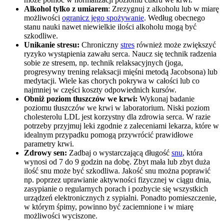
Alkohol tylko z umiarem
: Zrezygnuj z alkoholu lub w miarę
możliwości
ogranicz jego spożywanie
. Według obecnego
stanu nauki nawet niewielkie ilości alkoholu mogą być
szkodliwe.
Unikanie stresu:
Chroniczny
stres
również może zwiększyć
ryzyko wystąpienia zawału serca. Naucz się technik radzenia
sobie ze stresem, np. technik relaksacyjnych (joga,
progresywny trening relaksacji mięśni metodą Jacobsona) lub
medytacji. Wiele kas chorych pokrywa w całości lub co
najmniej w części koszty odpowiednich kursów.
Obniż poziom tłuszczów we krwi:
Wykonaj badanie
poziomu tłuszczów we krwi w laboratorium. Niski poziom
cholesterolu LDL jest korzystny dla zdrowia serca. W razie
potrzeby przyjmuj leki zgodnie z zaleceniami lekarza, które w
idealnym przypadku pomogą przywrócić prawidłowe
parametry krwi.
Zdrowy sen:
Zadbaj o wystarczającą długość
snu
, która
wynosi od 7 do 9 godzin na dobę. Zbyt mała lub zbyt duża
ilość snu może być szkodliwa. Jakość snu można poprawić
np. poprzez uprawianie aktywności fizycznej w ciągu dnia,
zasypianie o regularnych porach i pozbycie się wszystkich
urządzeń elektronicznych z sypialni. Ponadto pomieszczenie,
w którym śpimy, powinno być zaciemnione i w miarę
możliwości wyciszone.