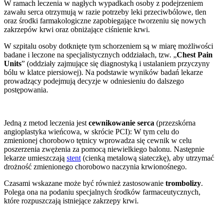
W ramach leczenia w nagłych wypadkach osoby z podejrzeniem
zawału serca otrzymują w razie potrzeby leki przeciwbólowe, tlen
oraz środki farmakologiczne zapobiegające tworzeniu się nowych
zakrzepów krwi oraz obniżające ciśnienie krwi.
W szpitalu osoby dotknięte tym schorzeniem są w miarę możliwości
badane i leczone na specjalistycznych oddziałach, tzw. „
Chest Pain
Units
” (oddziały zajmujące się diagnostyką i ustalaniem przyczyny
bólu w klatce piersiowej). Na podstawie wyników badań lekarze
prowadzący podejmują decyzje w odniesieniu do dalszego
postępowania.
Jedną z metod leczenia jest
cewnikowanie serca
(przezskórna
angioplastyka wieńcowa, w skrócie PCI): W tym celu do
zmienionej chorobowo tętnicy wprowadza się cewnik w celu
poszerzenia zwężenia za pomocą niewielkiego balonu. Następnie
lekarze umieszczają
stent
(cienką metalową siateczkę), aby utrzymać
drożność zmienionego chorobowo naczynia krwionośnego.
Czasami wskazane może być również zastosowanie
trombolizy
.
Polega ona na podaniu specjalnych środków farmaceutycznych,
które rozpuszczają istniejące zakrzepy krwi.