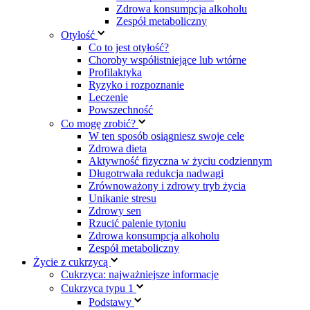
Zdrowa konsumpcja alkoholu
Zespół metaboliczny
Otyłość
Co to jest otyłość?
Choroby współistniejące lub wtórne
Profilaktyka
Ryzyko i rozpoznanie
Leczenie
Powszechność
Co mogę zrobić?
W ten sposób osiągniesz swoje cele
Zdrowa dieta
Aktywność fizyczna w życiu codziennym
Długotrwała redukcja nadwagi
Zrównoważony i zdrowy tryb życia
Unikanie stresu
Zdrowy sen
Rzucić palenie tytoniu
Zdrowa konsumpcja alkoholu
Zespół metaboliczny
Życie z cukrzycą
Cukrzyca: najważniejsze informacje
Cukrzyca typu 1
Podstawy