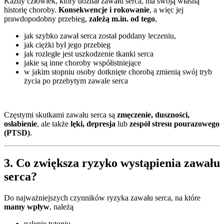
Każdy człowiek, który doznał zawału serca, ma swoją własną
historię choroby.
Konsekwencje i rokowanie
, a więc jej
prawdopodobny przebieg,
zależą m.in. od tego
,
jak szybko zawał serca został poddany leczeniu,
jak ciężki był jego przebieg
jak rozległe jest uszkodzenie tkanki serca
jakie są inne choroby współistniejące
w jakim stopniu osoby dotknięte chorobą zmienią swój tryb
życia po przebytym zawale serca
Częstymi skutkami zawału serca są
zmęczenie, duszności,
osłabienie
, ale także
lęki, depresja
lub
zespół stresu pourazowego
(PTSD)
.
3. Co zwiększa ryzyko wystąpienia zawału
serca?
Do najważniejszych czynników ryzyka zawału serca, na które
mamy wpływ
, należą
palenie tytoniu