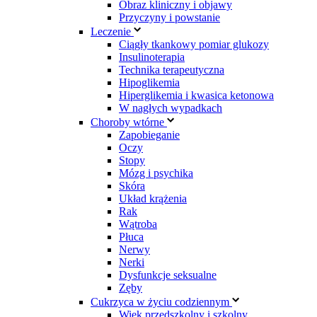
Obraz kliniczny i objawy
Przyczyny i powstanie
Leczenie
Ciągły tkankowy pomiar glukozy
Insulinoterapia
Technika terapeutyczna
Hipoglikemia
Hiperglikemia i kwasica ketonowa
W nagłych wypadkach
Choroby wtórne
Zapobieganie
Oczy
Stopy
Mózg i psychika
Skóra
Układ krążenia
Rak
Wątroba
Płuca
Nerwy
Nerki
Dysfunkcje seksualne
Zęby
Cukrzyca w życiu codziennym
Wiek przedszkolny i szkolny