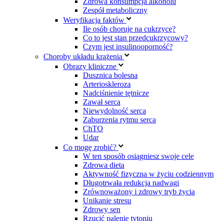
Zdrowa konsumpcja alkoholu
Zespół metaboliczny
Weryfikacja faktów
Ile osób choruje na cukrzycę?
Co to jest stan przedcukrzycowy?
Czym jest insulinooporność?
Choroby układu krążenia
Obrazy kliniczne
Dusznica bolesna
Arterioskleroza
Nadciśnienie tętnicze
Zawał serca
Niewydolność serca
Zaburzenia rytmu serca
ChTO
Udar
Co mogę zrobić?
W ten sposób osiągniesz swoje cele
Zdrowa dieta
Aktywność fizyczna w życiu codziennym
Długotrwała redukcja nadwagi
Zrównoważony i zdrowy tryb życia
Unikanie stresu
Zdrowy sen
Rzucić palenie tytoniu