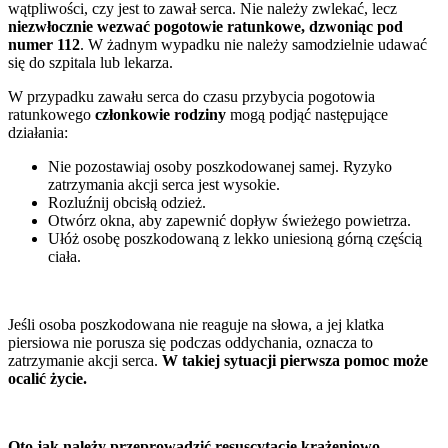
wątpliwości, czy jest to zawał serca. Nie należy zwlekać, lecz
niezwłocznie wezwać pogotowie ratunkowe, dzwoniąc pod
numer 112
. W żadnym wypadku nie należy samodzielnie udawać
się do szpitala lub lekarza.
W przypadku zawału serca do czasu przybycia pogotowia
ratunkowego
członkowie rodziny
mogą podjąć następujące
działania:
Nie pozostawiaj osoby poszkodowanej samej. Ryzyko
zatrzymania akcji serca jest wysokie.
Rozluźnij obcisłą odzież.
Otwórz okna, aby zapewnić dopływ świeżego powietrza.
Ułóż osobę poszkodowaną z lekko uniesioną górną częścią
ciała.
Jeśli osoba poszkodowana nie reaguje na słowa, a jej klatka
piersiowa nie porusza się podczas oddychania, oznacza to
zatrzymanie akcji serca.
W takiej sytuacji pierwsza pomoc może
ocalić życie.
Oto jak należy przeprowadzić resuscytację krążeniowo-