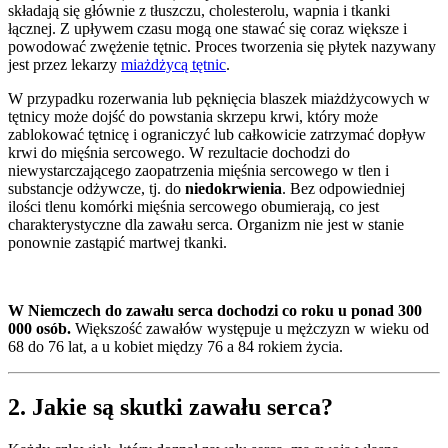
składają się głównie z tłuszczu, cholesterolu, wapnia i tkanki
łącznej. Z upływem czasu mogą one stawać się coraz większe i
powodować zwężenie tętnic. Proces tworzenia się płytek nazywany
jest przez lekarzy
miażdżycą tętnic
.
W przypadku rozerwania lub pęknięcia blaszek miażdżycowych w
tętnicy może dojść do powstania skrzepu krwi, który może
zablokować tętnicę i ograniczyć lub całkowicie zatrzymać dopływ
krwi do mięśnia sercowego. W rezultacie dochodzi do
niewystarczającego zaopatrzenia mięśnia sercowego w tlen i
substancje odżywcze, tj. do
niedokrwienia
. Bez odpowiedniej
ilości tlenu komórki mięśnia sercowego obumierają, co jest
charakterystyczne dla zawału serca. Organizm nie jest w stanie
ponownie zastąpić martwej tkanki.
W Niemczech do zawału serca dochodzi co roku u ponad 300
000 osób.
Większość zawałów występuje u mężczyzn w wieku od
68 do 76 lat, a u kobiet między 76 a 84 rokiem życia.
2. Jakie są skutki zawału serca?