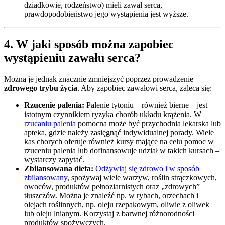
dziadkowie, rodzeństwo) mieli zawał serca,
prawdopodobieństwo jego wystąpienia jest wyższe.
4. W jaki sposób można zapobiec
wystąpieniu zawału serca?
Można je jednak znacznie zmniejszyć poprzez prowadzenie
zdrowego trybu życia
. Aby zapobiec zawałowi serca, zaleca się:
Rzucenie palenia:
Palenie tytoniu – również bierne – jest
istotnym czynnikiem ryzyka chorób układu krążenia. W
rzucaniu palenia
pomocna może być przychodnia lekarska lub
apteka, gdzie należy zasięgnąć indywidualnej porady. Wiele
kas chorych oferuje również kursy mające na celu pomoc w
rzuceniu palenia lub dofinansowuje udział w takich kursach –
wystarczy zapytać.
Zbilansowana dieta:
Odżywiaj się zdrowo i w sposób
zbilansowany
, spożywaj wiele warzyw, roślin strączkowych,
owoców, produktów pełnoziarnistych oraz „zdrowych”
tłuszczów. Można je znaleźć np. w rybach, orzechach i
olejach roślinnych, np. oleju rzepakowym, oliwie z oliwek
lub oleju lnianym. Korzystaj z barwnej różnorodności
produktów spożywczych.