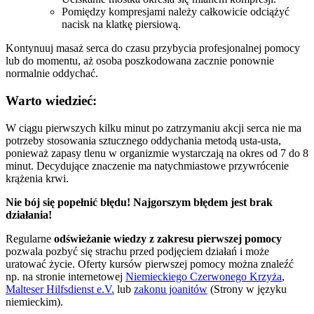
Pomiędzy kompresjami należy całkowicie odciążyć
nacisk na klatkę piersiową.
Kontynuuj masaż serca do czasu przybycia profesjonalnej pomocy
lub do momentu, aż osoba poszkodowana zacznie ponownie
normalnie oddychać.
Warto wiedzieć:
W ciągu pierwszych kilku minut po zatrzymaniu akcji serca nie ma
potrzeby stosowania sztucznego oddychania metodą usta-usta,
ponieważ zapasy tlenu w organizmie wystarczają na okres od 7 do 8
minut. Decydujące znaczenie ma natychmiastowe przywrócenie
krążenia krwi.
Nie bój się popełnić błędu! Najgorszym błędem jest brak
działania!
Regularne
odświeżanie wiedzy z zakresu pierwszej pomocy
pozwala pozbyć się strachu przed podjęciem działań i może
uratować życie. Oferty kursów pierwszej pomocy można znaleźć
np. na stronie internetowej
Niemieckiego Czerwonego Krzyża
,
Malteser Hilfsdienst e.V.
lub
zakonu joanitów
(Strony w języku
niemieckim).