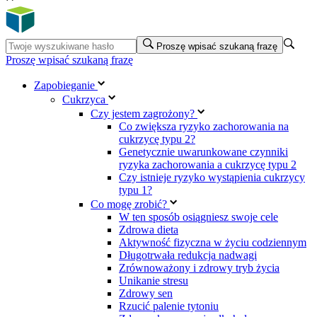
Proszę wpisać szukaną frazę
Proszę wpisać szukaną frazę
Zapobieganie
Cukrzyca
Czy jestem zagrożony?
Co zwiększa ryzyko zachorowania na
cukrzycę typu 2?
Genetycznie uwarunkowane czynniki
ryzyka zachorowania a cukrzycę typu 2
Czy istnieje ryzyko wystąpienia cukrzycy
typu 1?
Co mogę zrobić?
W ten sposób osiągniesz swoje cele
Zdrowa dieta
Aktywność fizyczna w życiu codziennym
Długotrwała redukcja nadwagi
Zrównoważony i zdrowy tryb życia
Unikanie stresu
Zdrowy sen
Rzucić palenie tytoniu