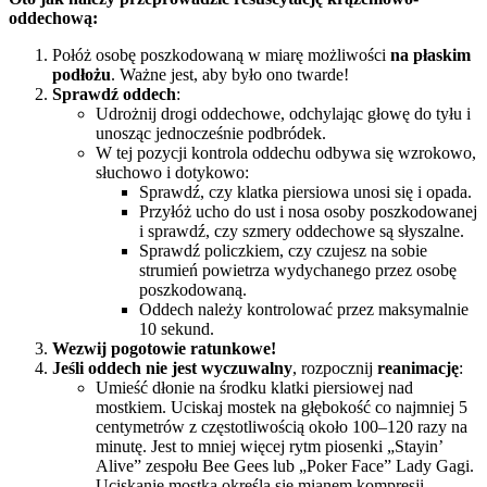
oddechową:
Połóż osobę poszkodowaną w miarę możliwości
na płaskim
podłożu
. Ważne jest, aby było ono twarde!
Sprawdź oddech
:
Udrożnij drogi oddechowe, odchylając głowę do tyłu i
unosząc jednocześnie podbródek.
W tej pozycji kontrola oddechu odbywa się wzrokowo,
słuchowo i dotykowo:
Sprawdź, czy klatka piersiowa unosi się i opada.
Przyłóż ucho do ust i nosa osoby poszkodowanej
i sprawdź, czy szmery oddechowe są słyszalne.
Sprawdź policzkiem, czy czujesz na sobie
strumień powietrza wydychanego przez osobę
poszkodowaną.
Oddech należy kontrolować przez maksymalnie
10 sekund.
Wezwij pogotowie ratunkowe!
Jeśli oddech nie jest wyczuwalny
, rozpocznij
reanimację
:
Umieść dłonie na środku klatki piersiowej nad
mostkiem. Uciskaj mostek na głębokość co najmniej 5
centymetrów z częstotliwością około 100–120 razy na
minutę. Jest to mniej więcej rytm piosenki „Stayin’
Alive” zespołu Bee Gees lub „Poker Face” Lady Gagi.
Uciskanie mostka określa się mianem kompresji.