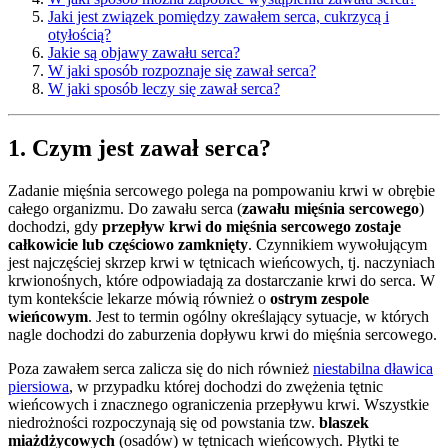
Jaki jest związek pomiędzy zawałem serca, cukrzycą i
otyłością?
Jakie są objawy zawału serca?
W jaki sposób rozpoznaje się zawał serca?
W jaki sposób leczy się zawał serca?
1. Czym jest zawał serca?
Zadanie mięśnia sercowego polega na pompowaniu krwi w obrębie
całego organizmu. Do zawału serca (
zawału mięśnia sercowego
)
dochodzi, gdy
przepływ krwi do mięśnia sercowego zostaje
całkowicie lub częściowo zamknięty
. Czynnikiem wywołującym
jest najczęściej skrzep krwi w tętnicach wieńcowych, tj. naczyniach
krwionośnych, które odpowiadają za dostarczanie krwi do serca. W
tym kontekście lekarze mówią również o
ostrym zespole
wieńcowym
. Jest to termin ogólny określający sytuacje, w których
nagle dochodzi do zaburzenia dopływu krwi do mięśnia sercowego.
Poza zawałem serca zalicza się do nich również
niestabilna dławica
piersiowa
, w przypadku której dochodzi do zwężenia tętnic
wieńcowych i znacznego ograniczenia przepływu krwi. Wszystkie
niedrożności rozpoczynają się od powstania tzw.
blaszek
miażdżycowych
(osadów) w tętnicach wieńcowych. Płytki te