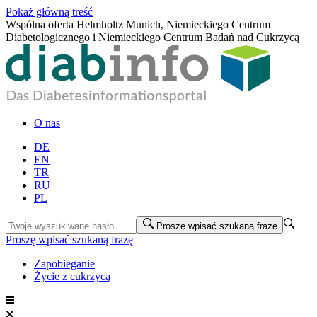
Pokaż główną treść
Wspólna oferta Helmholtz Munich, Niemieckiego Centrum
Diabetologicznego i Niemieckiego Centrum Badań nad Cukrzycą
O nas
DE
EN
TR
RU
PL
Proszę wpisać szukaną frazę
Proszę wpisać szukaną frazę
Zapobieganie
Życie z cukrzycą