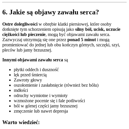
6. Jakie są objawy zawału serca?
Ostre dolegliwości
w obrębie klatki piersiowej, które osoby
dotknięte tym schorzeniem opisują jako
silny ból, ucisk, uczucie
ciężkości lub pieczenie
, mogą być objawami zawału serca.
Zazwyczaj utrzymują się one przez
ponad 5 minut
i mogą
promieniować do jednej lub obu kończyn górnych, szczęki, szyi,
pleców lub jamy brzusznej.
Innymi objawami zawału serca
są
płytki oddech i duszność
lęk przed śmiercią
Zawroty głowy
oszołomienie i zasłabnięcie (również bez bólu)
mdłości
odruchy wymiotne i wymioty
wzmożone pocenie się i fale potliwości
ból w górnej części jamy brzusznej
zmęczenie lub nawet depresja
Warto wiedzieć: