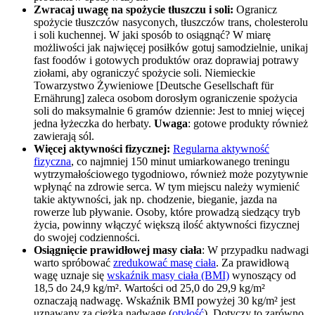
Zwracaj uwagę na spożycie tłuszczu i soli:
Ogranicz
spożycie tłuszczów nasyconych, tłuszczów trans, cholesterolu
i soli kuchennej. W jaki sposób to osiągnąć? W miarę
możliwości jak najwięcej posiłków gotuj samodzielnie, unikaj
fast foodów i gotowych produktów oraz doprawiaj potrawy
ziołami, aby ograniczyć spożycie soli. Niemieckie
Towarzystwo Żywieniowe [Deutsche Gesellschaft für
Ernährung] zaleca osobom dorosłym ograniczenie spożycia
soli do maksymalnie 6 gramów dziennie: Jest to mniej więcej
jedna łyżeczka do herbaty.
Uwaga
: gotowe produkty również
zawierają sól.
Więcej aktywności fizycznej:
Regularna aktywność
fizyczna
, co najmniej 150 minut umiarkowanego treningu
wytrzymałościowego tygodniowo, również może pozytywnie
wpłynąć na zdrowie serca. W tym miejscu należy wymienić
takie aktywności, jak np. chodzenie, bieganie, jazda na
rowerze lub pływanie. Osoby, które prowadzą siedzący tryb
życia, powinny włączyć większą ilość aktywności fizycznej
do swojej codzienności.
Osiągnięcie prawidłowej masy ciała
: W przypadku nadwagi
warto spróbować
zredukować masę ciała
. Za prawidłową
wagę uznaje się
wskaźnik masy ciała (BMI)
wynoszący od
18,5 do 24,9 kg/m². Wartości od 25,0 do 29,9 kg/m²
oznaczają nadwagę. Wskaźnik BMI powyżej 30 kg/m² jest
uznawany za ciężką nadwagę (
otyłość
). Dotyczy to zarówno