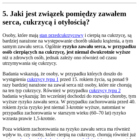
5. Jaki jest związek pomiędzy zawałem
serca, cukrzycą i otyłością?
Osoby, które mają
stan przedcukrzycowy
i cierpią na cukrzycę, są
bardziej narażone na występowanie chorób układu krążenia, a tym
samym zawału serca. Ogólnie
ryzyko zawału serca, w przypadku
osób cierpiących na cukrzycę, jest niemal dwukrotnie wyższe
niż u zdrowych osób, jednak zależy ono również od czasu
utrzymywania się cukrzycy.
Badania wskazują, że osoby, w przypadku których doszło do
wystąpienia
cukrzycy typu 1
przed 15. rokiem życia, są ponad 9
razy bardziej narażone na zawał serca niż osoby, które nie chorują
na ten typ cukrzycy. Również w przypadku
cukrzycy typu 2
badania wykazują: Im wcześniej dochodzi do rozwoju choroby, tym
wyższe ryzyko zawału serca. W przypadku zachorowania przed 40.
rokiem życia ryzyko jest niemal 3-krotnie wyższe, natomiast w
przypadku zachorowania w starszym wieku (60–70 lat) ryzyko
wzrasta prawie 1,5-krotnie.
Poza wiekiem zachorowania na ryzyko zawału serca ma również
wpływ to, czy osoby, które cierpią na cukrzycę, chorują również już