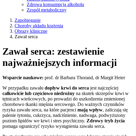
Zdrowa konsumpcja alkoholu
Zespół metaboliczny
Zapobieganie
Choroby układu krążenia
Obrazy kliniczne
Zawał serca
Zawał serca: zestawienie
najważniejszych informacji
Wsparcie naukowe:
prof. dr Barbara Thorand, dr Margit Heier
W przypadku zawału
dopływ krwi do serca
jest najczęściej
całkowicie lub częściowo niedrożny
na skutek skrzepów krwi w
tętnicach wieńcowych, po prowadzi do uszkodzenia zmienionej
chorobowo tkanki mięśnia sercowego. Do ważnych czynników
ryzyka zawału serca, na które pacjenci
mają wpływ
, zaliczają się
palenie tytoniu, cukrzyca, nadciśnienie, nadwaga, podwyższony
poziom lipidów we krwi i stres psychiczny.
Zdrowy tryb życia
pomaga ograniczyć ryzyko wystąpienia zawału serca.