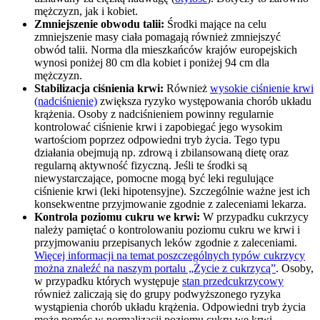
mężczyzn, jak i kobiet.
Zmniejszenie obwodu talii:
Środki mające na celu
zmniejszenie masy ciała pomagają również zmniejszyć
obwód talii. Norma dla mieszkańców krajów europejskich
wynosi poniżej 80 cm dla kobiet i poniżej 94 cm dla
mężczyzn.
Stabilizacja ciśnienia krwi:
Również
wysokie ciśnienie krwi
(nadciśnienie)
zwiększa ryzyko występowania chorób układu
krążenia. Osoby z nadciśnieniem powinny regularnie
kontrolować ciśnienie krwi i zapobiegać jego wysokim
wartościom poprzez odpowiedni tryb życia. Tego typu
działania obejmują np. zdrową i zbilansowaną dietę oraz
regularną aktywność fizyczną. Jeśli te środki są
niewystarczające, pomocne mogą być leki regulujące
ciśnienie krwi (leki hipotensyjne). Szczególnie ważne jest ich
konsekwentne przyjmowanie zgodnie z zaleceniami lekarza.
Kontrola poziomu cukru we krwi:
W przypadku cukrzycy
należy pamiętać o kontrolowaniu poziomu cukru we krwi i
przyjmowaniu przepisanych leków zgodnie z zaleceniami.
Więcej informacji na temat poszczególnych typów cukrzycy
można znaleźć na naszym portalu „Życie z cukrzycą”
. Osoby,
w przypadku których występuje
stan przedcukrzycowy
również zaliczają się do grupy podwyższonego ryzyka
wystąpienia chorób układu krążenia. Odpowiedni tryb życia
może pomóc w normalizacji poziomu cukru we krwi.