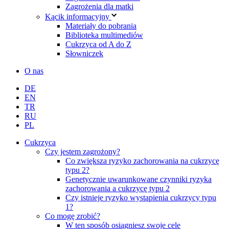
Zagrożenia dla matki
Kącik informacyjny
Materiały do pobrania
Biblioteka multimediów
Cukrzyca od A do Z
Słowniczek
O nas
DE
EN
TR
RU
PL
Cukrzyca
Czy jestem zagrożony?
Co zwiększa ryzyko zachorowania na cukrzycę
typu 2?
Genetycznie uwarunkowane czynniki ryzyka
zachorowania a cukrzycę typu 2
Czy istnieje ryzyko wystąpienia cukrzycy typu
1?
Co mogę zrobić?
W ten sposób osiągniesz swoje cele