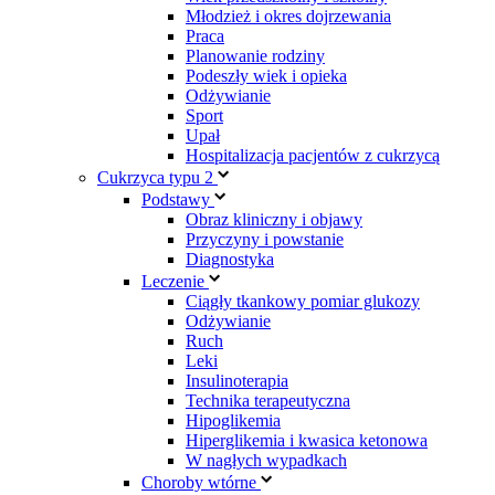
Młodzież i okres dojrzewania
Praca
Planowanie rodziny
Podeszły wiek i opieka
Odżywianie
Sport
Upał
Hospitalizacja pacjentów z cukrzycą
Cukrzyca typu 2
Podstawy
Obraz kliniczny i objawy
Przyczyny i powstanie
Diagnostyka
Leczenie
Ciągły tkankowy pomiar glukozy
Odżywianie
Ruch
Leki
Insulinoterapia
Technika terapeutyczna
Hipoglikemia
Hiperglikemia i kwasica ketonowa
W nagłych wypadkach
Choroby wtórne