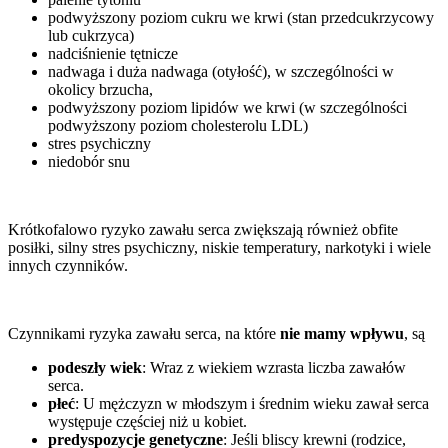
podwyższony poziom cukru we krwi (stan przedcukrzycowy
lub cukrzyca)
nadciśnienie tętnicze
nadwaga i duża nadwaga (otyłość), w szczególności w
okolicy brzucha,
podwyższony poziom lipidów we krwi (w szczególności
podwyższony poziom cholesterolu LDL)
stres psychiczny
niedobór snu
Krótkofalowo ryzyko zawału serca zwiększają również obfite
posiłki, silny stres psychiczny, niskie temperatury, narkotyki i wiele
innych czynników.
Czynnikami ryzyka zawału serca, na które
nie mamy wpływu
, są
podeszły wiek
: Wraz z wiekiem wzrasta liczba zawałów
serca.
płeć
: U mężczyzn w młodszym i średnim wieku zawał serca
występuje częściej niż u kobiet.
predyspozycje genetyczne
: Jeśli bliscy krewni (rodzice,