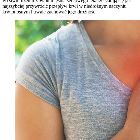
Po stwierdzeniu zawału mięśnia sercowego lekarze starają się jak
najszybciej przywrócić przepływ krwi w niedrożnym naczyniu
krwionośnym i trwale zachować jego drożność.