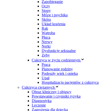
Zapobieganie
Oczy
Stopy
Mózg i psychika
Skóra
Układ krążenia
Rak
Wątroba
Płuca
Nerwy
Nerki
Dysfunkcje seksualne
Zęby
Cukrzyca w życiu codziennym
Praca
Planowanie rodziny
Podeszły wiek i opieka
Upał
Hospitalizacja pacjentów z cukrzycą
Cukrzyca ciężarnych
Obraz kliniczny i objawy
Powstawanie i czynniki ryzyka
Diagnostyka
Leczenie
Zagrożenia dla dziecka