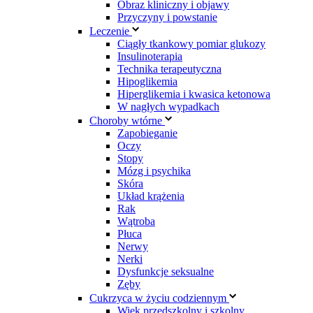
Obraz kliniczny i objawy
Przyczyny i powstanie
Leczenie
Ciągły tkankowy pomiar glukozy
Insulinoterapia
Technika terapeutyczna
Hipoglikemia
Hiperglikemia i kwasica ketonowa
W nagłych wypadkach
Choroby wtórne
Zapobieganie
Oczy
Stopy
Mózg i psychika
Skóra
Układ krążenia
Rak
Wątroba
Płuca
Nerwy
Nerki
Dysfunkcje seksualne
Zęby
Cukrzyca w życiu codziennym
Wiek przedszkolny i szkolny