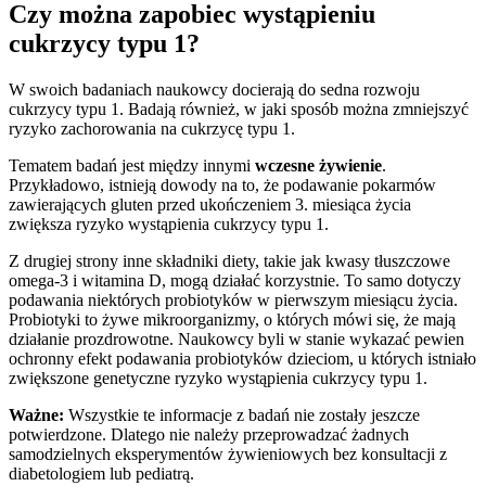
Czy można zapobiec wystąpieniu
cukrzycy typu 1?
W swoich badaniach naukowcy docierają do sedna rozwoju
cukrzycy typu 1. Badają również, w jaki sposób można zmniejszyć
ryzyko zachorowania na cukrzycę typu 1.
Tematem badań jest między innymi
wczesne żywienie
.
Przykładowo, istnieją dowody na to, że podawanie pokarmów
zawierających gluten przed ukończeniem 3. miesiąca życia
zwiększa ryzyko wystąpienia cukrzycy typu 1.
Z drugiej strony inne składniki diety, takie jak kwasy tłuszczowe
omega-3 i witamina D, mogą działać korzystnie. To samo dotyczy
podawania niektórych probiotyków w pierwszym miesiącu życia.
Probiotyki to żywe mikroorganizmy, o których mówi się, że mają
działanie prozdrowotne. Naukowcy byli w stanie wykazać pewien
ochronny efekt podawania probiotyków dzieciom, u których istniało
zwiększone genetyczne ryzyko wystąpienia cukrzycy typu 1.
Ważne:
Wszystkie te informacje z badań nie zostały jeszcze
potwierdzone. Dlatego nie należy przeprowadzać żadnych
samodzielnych eksperymentów żywieniowych bez konsultacji z
diabetologiem lub pediatrą.