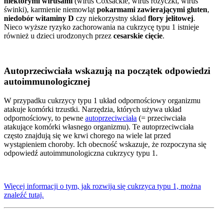
niektórymi wirusami
(wirus Coxsackie, wirus różyczki, wirus
świnki), karmienie niemowląt
pokarmami zawierającymi gluten
,
niedobór witaminy D
czy niekorzystny skład
flory jelitowej
.
Nieco wyższe ryzyko zachorowania na cukrzycę typu 1 istnieje
również u dzieci urodzonych przez
cesarskie cięcie
.
Autoprzeciwciała wskazują na początek odpowiedzi
autoimmunologicznej
W przypadku cukrzycy typu 1 układ odpornościowy organizmu
atakuje komórki trzustki. Narzędzia, których używa układ
odpornościowy, to pewne
autoprzeciwciała
(= przeciwciała
atakujące komórki własnego organizmu). Te autoprzeciwciała
często znajdują się we krwi chorego na wiele lat przed
wystąpieniem choroby. Ich obecność wskazuje, że rozpoczyna się
odpowiedź autoimmunologiczna cukrzycy typu 1.
Więcej informacji o tym, jak rozwija się cukrzyca typu 1, można
znaleźć tutaj.