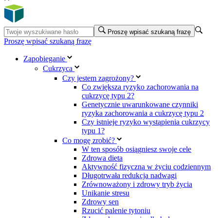
Proszę wpisać szukaną frazę
Proszę wpisać szukaną frazę
Zapobieganie
Cukrzyca
Czy jestem zagrożony?
Co zwiększa ryzyko zachorowania na
cukrzycę typu 2?
Genetycznie uwarunkowane czynniki
ryzyka zachorowania a cukrzycę typu 2
Czy istnieje ryzyko wystąpienia cukrzycy
typu 1?
Co mogę zrobić?
W ten sposób osiągniesz swoje cele
Zdrowa dieta
Aktywność fizyczna w życiu codziennym
Długotrwała redukcja nadwagi
Zrównoważony i zdrowy tryb życia
Unikanie stresu
Zdrowy sen
Rzucić palenie tytoniu