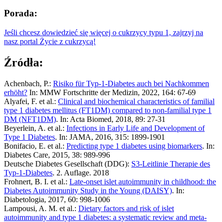
Porada:
Jeśli chcesz dowiedzieć się więcej o cukrzycy typu 1, zajrzyj na
nasz portal Życie z cukrzycą!
Źródła:
Achenbach, P.:
Risiko für Typ-1-Diabetes auch bei Nachkommen
erhöht?
In: MMW Fortschritte der Medizin, 2022, 164: 67-69
Alyafei, F. et al.:
Clinical and biochemical characteristics of familial
type 1 diabetes mellitus (FT1DM) compared to non-familial type 1
DM (NFT1DM)
. In: Acta Biomed, 2018, 89: 27-31
Beyerlein, A. et al.:
Infections in Early Life and Development of
Type 1 Diabetes
. In: JAMA, 2016, 315: 1899-1901
Bonifacio, E. et al.:
Predicting type 1 diabetes using biomarkers
. In:
Diabetes Care, 2015, 38: 989-996
Deutsche Diabetes Gesellschaft (DDG):
S3-Leitlinie Therapie des
Typ-1-Diabetes
. 2. Auflage. 2018
Frohnert, B. I. et al.:
Late-onset islet autoimmunity in childhood: the
Diabetes Autoimmunity Study in the Young (DAISY)
. In:
Diabetologia, 2017, 60: 998-1006
Lampousi, A. M. et al.:
Dietary factors and risk of islet
autoimmunity and type 1 diabetes: a systematic review and meta-