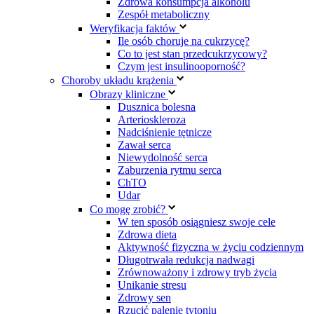
Zdrowa konsumpcja alkoholu
Zespół metaboliczny
Weryfikacja faktów
Ile osób choruje na cukrzycę?
Co to jest stan przedcukrzycowy?
Czym jest insulinooporność?
Choroby układu krążenia
Obrazy kliniczne
Dusznica bolesna
Arterioskleroza
Nadciśnienie tętnicze
Zawał serca
Niewydolność serca
Zaburzenia rytmu serca
ChTO
Udar
Co mogę zrobić?
W ten sposób osiągniesz swoje cele
Zdrowa dieta
Aktywność fizyczna w życiu codziennym
Długotrwała redukcja nadwagi
Zrównoważony i zdrowy tryb życia
Unikanie stresu
Zdrowy sen
Rzucić palenie tytoniu