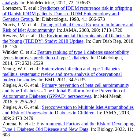
analysis
. In: EbioMedicine, 2021, 72: 103633
Lorenzen, T. et al.:
Predictors of IDDM recurrence risk in offspring
of Danish IDDM patients. Danish IDDM Epidemiology and
Genetics Group
. In: Diabetologia, 1998, 41: 666-673
Norris, J. M. et al.:
Timing of Initial Cereal Exposure in Infancy and
Risk of Islet Autoimmunity
. In: JAMA, 2003, 290: 1713-1720
Rewers, M. et al.:
The Environmental Determinants of Diabetes in
the Young (TEDDY) Study: 2018 Update
. In: Curr Diab Rep, 2018,
18: 136
Winkler, C. et al.:
Feature ranking of type 1 diabetes susceptibility
genes improves prediction of type 1 diabetes
. In: Diabetologia,
2014, 57: 2521-2529
Yeung, W. C. et al.:
Enterovirus infection and type 1 diabetes
mellitus: systematic review and meta-analysis of observational
molecular studies
. In: BMJ, 2011, 342: d35
Ziegler, A. G. et al.:
Primary prevention of beta-cell autoimmunity
and type 1 diabetes – The Global Platform for the Prevention of
Autoimmune Diabetes (GPPAD) perspectives
. In: Mol Metab,
2016, 5: 255-262
Ziegler, A. G. et al.:
Seroconversion to Multiple Islet Autoantibodies
and Risk of Progression to Diabetes in Children
. In: JAMA, 2013,
309: 2473-2479
Zorena, K. et al.:
Environmental Factors and the Risk of Developing
Type 1 Diabetes-Old Disease and New Data
. In: Biology, 2022, 11:
608