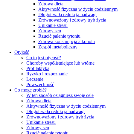
Zdrowa dieta
Aktywność fizyczna w życiu codziennym
Długotrwała redukcja nadwagi
Zrównoważony i zdrowy tryb życia
Unikanie stresu
Zdrowy sen
Rzucić palenie tytoniu
Zdrowa konsumpcja alkoholu
Zespół metaboliczny
Otyłość
Co to jest otyłość?
Choroby współistniejące lub wtórne
Profilaktyka
Ryzyko i rozpoznanie
Leczenie
Powszechność
Co mogę zrobić?
W ten sposób osiągniesz swoje cele
Zdrowa dieta
Aktywność fizyczna w życiu codziennym
Długotrwała redukcja nadwagi
Zrównoważony i zdrowy tryb życia
Unikanie stresu
Zdrowy sen
Rzucić palenie tytoniu