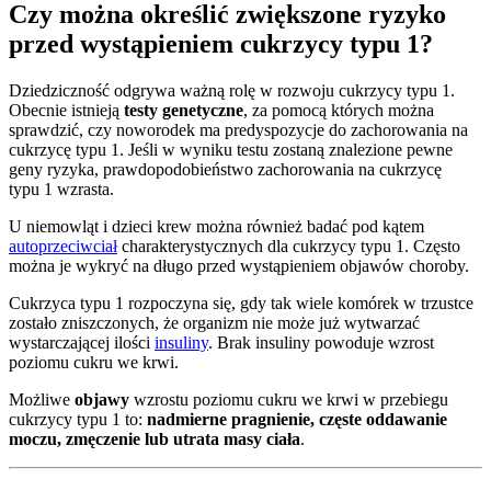
Czy można określić zwiększone ryzyko
przed wystąpieniem cukrzycy typu 1?
Dziedziczność odgrywa ważną rolę w rozwoju cukrzycy typu 1.
Obecnie istnieją
testy genetyczne
, za pomocą których można
sprawdzić, czy noworodek ma predyspozycje do zachorowania na
cukrzycę typu 1. Jeśli w wyniku testu zostaną znalezione pewne
geny ryzyka, prawdopodobieństwo zachorowania na cukrzycę
typu 1 wzrasta.
U niemowląt i dzieci krew można również badać pod kątem
autoprzeciwciał
charakterystycznych dla cukrzycy typu 1. Często
można je wykryć na długo przed wystąpieniem objawów choroby.
Cukrzyca typu 1 rozpoczyna się, gdy tak wiele komórek w trzustce
zostało zniszczonych, że organizm nie może już wytwarzać
wystarczającej ilości
insuliny
. Brak insuliny powoduje wzrost
poziomu cukru we krwi.
Możliwe
objawy
wzrostu poziomu cukru we krwi w przebiegu
cukrzycy typu 1 to:
nadmierne pragnienie, częste oddawanie
moczu, zmęczenie lub utrata masy ciała
.