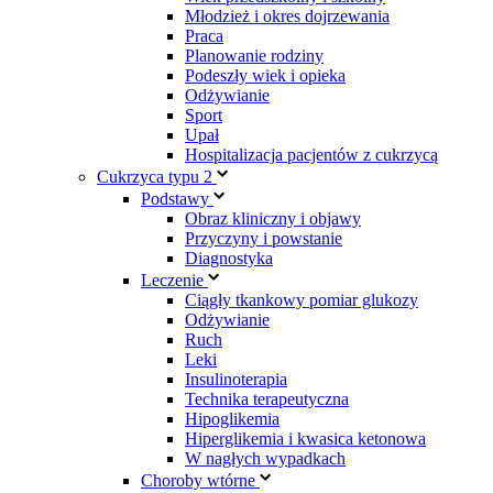
Młodzież i okres dojrzewania
Praca
Planowanie rodziny
Podeszły wiek i opieka
Odżywianie
Sport
Upał
Hospitalizacja pacjentów z cukrzycą
Cukrzyca typu 2
Podstawy
Obraz kliniczny i objawy
Przyczyny i powstanie
Diagnostyka
Leczenie
Ciągły tkankowy pomiar glukozy
Odżywianie
Ruch
Leki
Insulinoterapia
Technika terapeutyczna
Hipoglikemia
Hiperglikemia i kwasica ketonowa
W nagłych wypadkach
Choroby wtórne