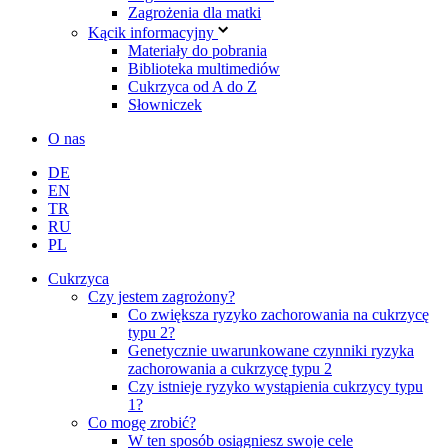
Zagrożenia dla matki
Kącik informacyjny
Materiały do pobrania
Biblioteka multimediów
Cukrzyca od A do Z
Słowniczek
O nas
DE
EN
TR
RU
PL
Cukrzyca
Czy jestem zagrożony?
Co zwiększa ryzyko zachorowania na cukrzycę
typu 2?
Genetycznie uwarunkowane czynniki ryzyka
zachorowania a cukrzycę typu 2
Czy istnieje ryzyko wystąpienia cukrzycy typu
1?
Co mogę zrobić?
W ten sposób osiągniesz swoje cele