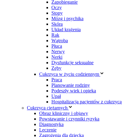
Zapobieganie
Oczy
Stopy
Mózg i psychika
Skóra
Układ krążenia
Rak
Wątroba
Płuca
Nerwy
Nerki
Dysfunkcje seksualne
Zęby
Cukrzyca w życiu codziennym
Praca
Planowanie rodziny
Podeszły wiek i opieka
Upał
Hospitalizacja pacjentów z cukrzycą
Cukrzyca ciężarnych
Obraz kliniczny i objawy
Powstawanie i czynniki ryzyka
Diagnostyka
Leczenie
Zagrożenia dla dziecka