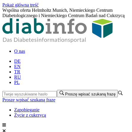
Pokaż główną treść
Wspólna oferta Helmholtz Munich, Niemieckiego Centrum
Diabetologicznego i Niemieckiego Centrum Badań nad Cukrzycą
O nas
DE
EN
TR
RU
PL
Proszę wpisać szukaną frazę
Proszę wpisać szukaną frazę
Zapobieganie
Życie z cukrzycą