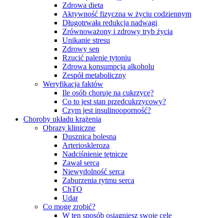
Zdrowa dieta
Aktywność fizyczna w życiu codziennym
Długotrwała redukcja nadwagi
Zrównoważony i zdrowy tryb życia
Unikanie stresu
Zdrowy sen
Rzucić palenie tytoniu
Zdrowa konsumpcja alkoholu
Zespół metaboliczny
Weryfikacja faktów
Ile osób choruje na cukrzycę?
Co to jest stan przedcukrzycowy?
Czym jest insulinooporność?
Choroby układu krążenia
Obrazy kliniczne
Dusznica bolesna
Arterioskleroza
Nadciśnienie tętnicze
Zawał serca
Niewydolność serca
Zaburzenia rytmu serca
ChTO
Udar
Co mogę zrobić?
W ten sposób osiągniesz swoje cele