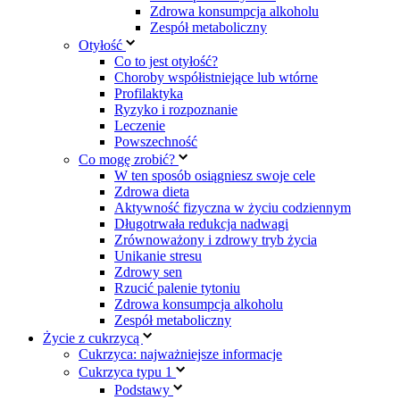
Zdrowa konsumpcja alkoholu
Zespół metaboliczny
Otyłość
Co to jest otyłość?
Choroby współistniejące lub wtórne
Profilaktyka
Ryzyko i rozpoznanie
Leczenie
Powszechność
Co mogę zrobić?
W ten sposób osiągniesz swoje cele
Zdrowa dieta
Aktywność fizyczna w życiu codziennym
Długotrwała redukcja nadwagi
Zrównoważony i zdrowy tryb życia
Unikanie stresu
Zdrowy sen
Rzucić palenie tytoniu
Zdrowa konsumpcja alkoholu
Zespół metaboliczny
Życie z cukrzycą
Cukrzyca: najważniejsze informacje
Cukrzyca typu 1
Podstawy