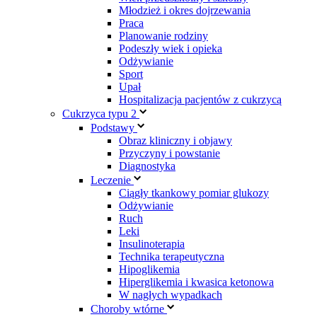
Młodzież i okres dojrzewania
Praca
Planowanie rodziny
Podeszły wiek i opieka
Odżywianie
Sport
Upał
Hospitalizacja pacjentów z cukrzycą
Cukrzyca typu 2
Podstawy
Obraz kliniczny i objawy
Przyczyny i powstanie
Diagnostyka
Leczenie
Ciągły tkankowy pomiar glukozy
Odżywianie
Ruch
Leki
Insulinoterapia
Technika terapeutyczna
Hipoglikemia
Hiperglikemia i kwasica ketonowa
W nagłych wypadkach
Choroby wtórne