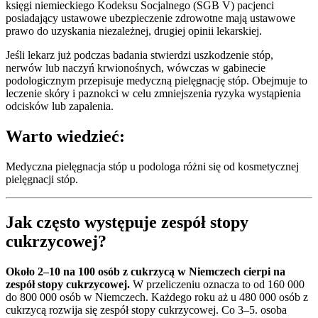
księgi niemieckiego Kodeksu Socjalnego (SGB V) pacjenci
posiadający ustawowe ubezpieczenie zdrowotne mają ustawowe
prawo do uzyskania niezależnej, drugiej opinii lekarskiej.
Jeśli lekarz już podczas badania stwierdzi uszkodzenie stóp,
nerwów lub naczyń krwionośnych, wówczas w gabinecie
podologicznym przepisuje medyczną pielęgnację stóp. Obejmuje to
leczenie skóry i paznokci w celu zmniejszenia ryzyka wystąpienia
odcisków lub zapalenia.
Warto wiedzieć:
Medyczna pielęgnacja stóp u podologa różni się od kosmetycznej
pielęgnacji stóp.
Jak często występuje zespół stopy
cukrzycowej?
Około 2–10 na 100 osób z cukrzycą w Niemczech cierpi na
zespół stopy cukrzycowej.
W przeliczeniu oznacza to od 160 000
do 800 000 osób w Niemczech. Każdego roku aż u 480 000 osób z
cukrzycą rozwija się zespół stopy cukrzycowej. Co 3–5. osoba