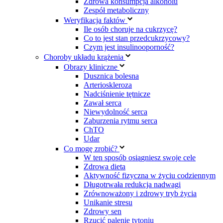
Zdrowa konsumpcja alkoholu
Zespół metaboliczny
Weryfikacja faktów
Ile osób choruje na cukrzycę?
Co to jest stan przedcukrzycowy?
Czym jest insulinooporność?
Choroby układu krążenia
Obrazy kliniczne
Dusznica bolesna
Arterioskleroza
Nadciśnienie tętnicze
Zawał serca
Niewydolność serca
Zaburzenia rytmu serca
ChTO
Udar
Co mogę zrobić?
W ten sposób osiągniesz swoje cele
Zdrowa dieta
Aktywność fizyczna w życiu codziennym
Długotrwała redukcja nadwagi
Zrównoważony i zdrowy tryb życia
Unikanie stresu
Zdrowy sen
Rzucić palenie tytoniu