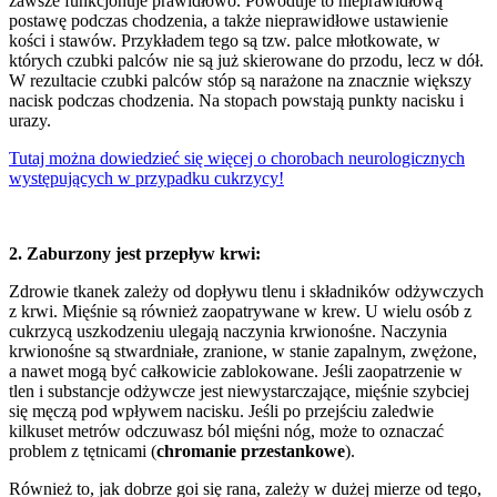
zawsze funkcjonuje prawidłowo. Powoduje to nieprawidłową
postawę podczas chodzenia, a także nieprawidłowe ustawienie
kości i stawów. Przykładem tego są tzw. palce młotkowate, w
których czubki palców nie są już skierowane do przodu, lecz w dół.
W rezultacie czubki palców stóp są narażone na znacznie większy
nacisk podczas chodzenia. Na stopach powstają punkty nacisku i
urazy.
Tutaj można dowiedzieć się więcej o chorobach neurologicznych
występujących w przypadku cukrzycy!
2. Zaburzony jest przepływ krwi:
Zdrowie tkanek zależy od dopływu tlenu i składników odżywczych
z krwi. Mięśnie są również zaopatrywane w krew. U wielu osób z
cukrzycą uszkodzeniu ulegają naczynia krwionośne. Naczynia
krwionośne są stwardniałe, zranione, w stanie zapalnym, zwężone,
a nawet mogą być całkowicie zablokowane. Jeśli zaopatrzenie w
tlen i substancje odżywcze jest niewystarczające, mięśnie szybciej
się męczą pod wpływem nacisku. Jeśli po przejściu zaledwie
kilkuset metrów odczuwasz ból mięśni nóg, może to oznaczać
problem z tętnicami (
chromanie przestankowe
).
Również to, jak dobrze goi się rana, zależy w dużej mierze od tego,