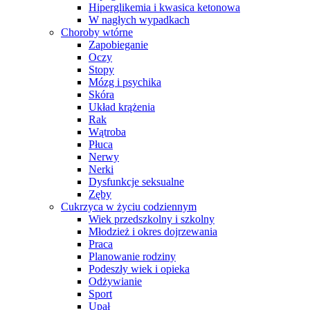
Hiperglikemia i kwasica ketonowa
W nagłych wypadkach
Choroby wtórne
Zapobieganie
Oczy
Stopy
Mózg i psychika
Skóra
Układ krążenia
Rak
Wątroba
Płuca
Nerwy
Nerki
Dysfunkcje seksualne
Zęby
Cukrzyca w życiu codziennym
Wiek przedszkolny i szkolny
Młodzież i okres dojrzewania
Praca
Planowanie rodziny
Podeszły wiek i opieka
Odżywianie
Sport
Upał