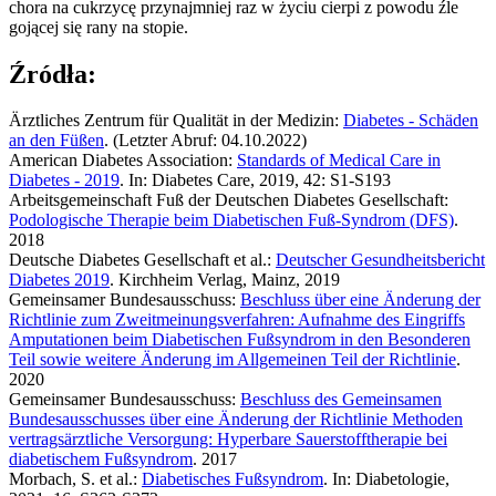
chora na cukrzycę przynajmniej raz w życiu cierpi z powodu źle
gojącej się rany na stopie.
Źródła:
Ärztliches Zentrum für Qualität in der Medizin:
Diabetes - Schäden
an den Füßen
. (Letzter Abruf: 04.10.2022)
American Diabetes Association:
Standards of Medical Care in
Diabetes - 2019
. In: Diabetes Care, 2019, 42: S1-S193
Arbeitsgemeinschaft Fuß der Deutschen Diabetes Gesellschaft:
Podologische Therapie beim Diabetischen Fuß-Syndrom (DFS)
.
2018
Deutsche Diabetes Gesellschaft et al.:
Deutscher Gesundheitsbericht
Diabetes 2019
. Kirchheim Verlag, Mainz, 2019
Gemeinsamer Bundesausschuss:
Beschluss über eine Änderung der
Richtlinie zum Zweitmeinungsverfahren: Aufnahme des Eingriffs
Amputationen beim Diabetischen Fußsyndrom in den Besonderen
Teil sowie weitere Änderung im Allgemeinen Teil der Richtlinie
.
2020
Gemeinsamer Bundesausschuss:
Beschluss des Gemeinsamen
Bundesausschusses über eine Änderung der Richtlinie Methoden
vertragsärztliche Versorgung: Hyperbare Sauerstofftherapie bei
diabetischem Fußsyndrom
. 2017
Morbach, S. et al.:
Diabetisches Fußsyndrom
. In: Diabetologie,