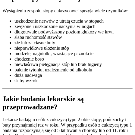
Wystąpieniu zespołu stopy cukrzycowej sprzyja wiele czynników:
uszkodzenie nerwów z utratą czucia w stopach
zwężone i uszkodzone naczynia w nogach
długotrwale podwyższony poziom glukozy we krwi
słaba ruchomość stawów
złe lub za ciasne buty
nieprawidłowe ułożenie stóp
modzele, nagniotki, wrastające paznokcie
chodzenie boso
niewłaściwa pielęgnacja stóp lub brak higieny
palenie tytoniu, uzależnienie od alkoholu
duża nadwaga
słaby wzrok
Jakie badania lekarskie są
przeprowadzane?
Lekarze badają u osób z cukrzycą typu 2 obie stopy, pończochy i
buty przynajmniej raz w roku. W przypadku osób z cukrzycą typu 1
badania rozpoczynają się od 5 lat trwania choroby lub od 11. roku