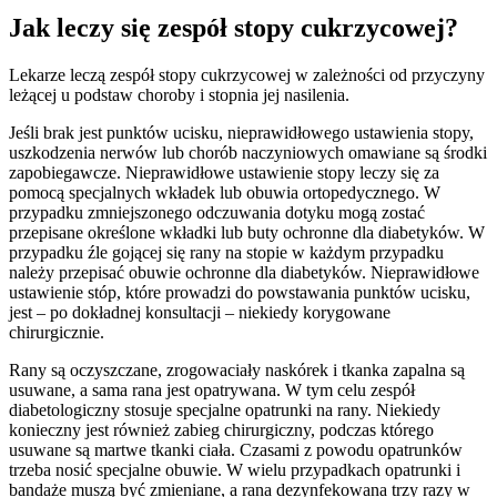
Jak leczy się zespół stopy cukrzycowej?
Lekarze leczą zespół stopy cukrzycowej w zależności od przyczyny
leżącej u podstaw choroby i stopnia jej nasilenia.
Jeśli brak jest punktów ucisku, nieprawidłowego ustawienia stopy,
uszkodzenia nerwów lub chorób naczyniowych omawiane są środki
zapobiegawcze. Nieprawidłowe ustawienie stopy leczy się za
pomocą specjalnych wkładek lub obuwia ortopedycznego. W
przypadku zmniejszonego odczuwania dotyku mogą zostać
przepisane określone wkładki lub buty ochronne dla diabetyków. W
przypadku źle gojącej się rany na stopie w każdym przypadku
należy przepisać obuwie ochronne dla diabetyków. Nieprawidłowe
ustawienie stóp, które prowadzi do powstawania punktów ucisku,
jest – po dokładnej konsultacji – niekiedy korygowane
chirurgicznie.
Rany są oczyszczane, zrogowaciały naskórek i tkanka zapalna są
usuwane, a sama rana jest opatrywana. W tym celu zespół
diabetologiczny stosuje specjalne opatrunki na rany. Niekiedy
konieczny jest również zabieg chirurgiczny, podczas którego
usuwane są martwe tkanki ciała. Czasami z powodu opatrunków
trzeba nosić specjalne obuwie. W wielu przypadkach opatrunki i
bandaże muszą być zmieniane, a rana dezynfekowana trzy razy w