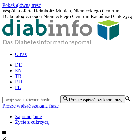
Pokaż główną treść
Wspólna oferta Helmholtz Munich, Niemieckiego Centrum
Diabetologicznego i Niemieckiego Centrum Badań nad Cukrzycą
O nas
DE
EN
TR
RU
PL
Proszę wpisać szukaną frazę
Proszę wpisać szukaną frazę
Zapobieganie
Życie z cukrzycą