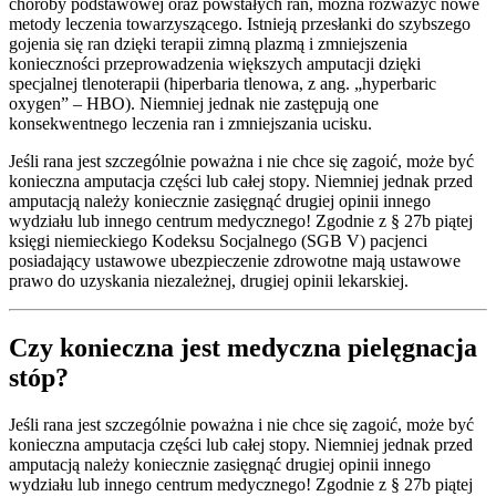
choroby podstawowej oraz powstałych ran, można rozważyć nowe
metody leczenia towarzyszącego. Istnieją przesłanki do szybszego
gojenia się ran dzięki terapii zimną plazmą i zmniejszenia
konieczności przeprowadzenia większych amputacji dzięki
specjalnej tlenoterapii (hiperbaria tlenowa, z ang. „hyperbaric
oxygen” – HBO). Niemniej jednak nie zastępują one
konsekwentnego leczenia ran i zmniejszania ucisku.
Jeśli rana jest szczególnie poważna i nie chce się zagoić, może być
konieczna amputacja części lub całej stopy. Niemniej jednak przed
amputacją należy koniecznie zasięgnąć drugiej opinii innego
wydziału lub innego centrum medycznego! Zgodnie z § 27b piątej
księgi niemieckiego Kodeksu Socjalnego (SGB V) pacjenci
posiadający ustawowe ubezpieczenie zdrowotne mają ustawowe
prawo do uzyskania niezależnej, drugiej opinii lekarskiej.
Czy konieczna jest medyczna pielęgnacja
stóp?
Jeśli rana jest szczególnie poważna i nie chce się zagoić, może być
konieczna amputacja części lub całej stopy. Niemniej jednak przed
amputacją należy koniecznie zasięgnąć drugiej opinii innego
wydziału lub innego centrum medycznego! Zgodnie z § 27b piątej