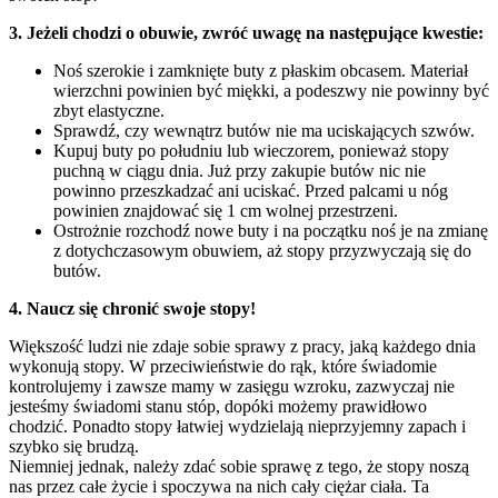
3. Jeżeli chodzi o obuwie, zwróć uwagę na następujące kwestie:
Noś szerokie i zamknięte buty z płaskim obcasem. Materiał
wierzchni powinien być miękki, a podeszwy nie powinny być
zbyt elastyczne.
Sprawdź, czy wewnątrz butów nie ma uciskających szwów.
Kupuj buty po południu lub wieczorem, ponieważ stopy
puchną w ciągu dnia. Już przy zakupie butów nic nie
powinno przeszkadzać ani uciskać. Przed palcami u nóg
powinien znajdować się 1 cm wolnej przestrzeni.
Ostrożnie rozchodź nowe buty i na początku noś je na zmianę
z dotychczasowym obuwiem, aż stopy przyzwyczają się do
butów.
4. Naucz się chronić swoje stopy!
Większość ludzi nie zdaje sobie sprawy z pracy, jaką każdego dnia
wykonują stopy. W przeciwieństwie do rąk, które świadomie
kontrolujemy i zawsze mamy w zasięgu wzroku, zazwyczaj nie
jesteśmy świadomi stanu stóp, dopóki możemy prawidłowo
chodzić. Ponadto stopy łatwiej wydzielają nieprzyjemny zapach i
szybko się brudzą.
Niemniej jednak, należy zdać sobie sprawę z tego, że stopy noszą
nas przez całe życie i spoczywa na nich cały ciężar ciała. Ta