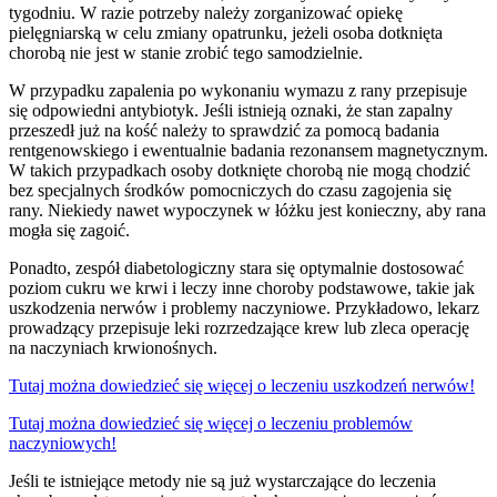
tygodniu. W razie potrzeby należy zorganizować opiekę
pielęgniarską w celu zmiany opatrunku, jeżeli osoba dotknięta
chorobą nie jest w stanie zrobić tego samodzielnie.
W przypadku zapalenia po wykonaniu wymazu z rany przepisuje
się odpowiedni antybiotyk. Jeśli istnieją oznaki, że stan zapalny
przeszedł już na kość należy to sprawdzić za pomocą badania
rentgenowskiego i ewentualnie badania rezonansem magnetycznym.
W takich przypadkach osoby dotknięte chorobą nie mogą chodzić
bez specjalnych środków pomocniczych do czasu zagojenia się
rany. Niekiedy nawet wypoczynek w łóżku jest konieczny, aby rana
mogła się zagoić.
Ponadto, zespół diabetologiczny stara się optymalnie dostosować
poziom cukru we krwi i leczy inne choroby podstawowe, takie jak
uszkodzenia nerwów i problemy naczyniowe. Przykładowo, lekarz
prowadzący przepisuje leki rozrzedzające krew lub zleca operację
na naczyniach krwionośnych.
Tutaj można dowiedzieć się więcej o leczeniu uszkodzeń nerwów!
Tutaj można dowiedzieć się więcej o leczeniu problemów
naczyniowych!
Jeśli te istniejące metody nie są już wystarczające do leczenia