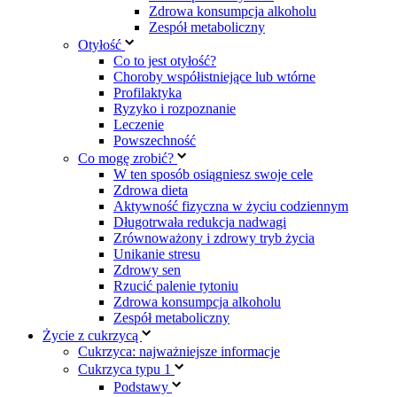
Zdrowa konsumpcja alkoholu
Zespół metaboliczny
Otyłość
Co to jest otyłość?
Choroby współistniejące lub wtórne
Profilaktyka
Ryzyko i rozpoznanie
Leczenie
Powszechność
Co mogę zrobić?
W ten sposób osiągniesz swoje cele
Zdrowa dieta
Aktywność fizyczna w życiu codziennym
Długotrwała redukcja nadwagi
Zrównoważony i zdrowy tryb życia
Unikanie stresu
Zdrowy sen
Rzucić palenie tytoniu
Zdrowa konsumpcja alkoholu
Zespół metaboliczny
Życie z cukrzycą
Cukrzyca: najważniejsze informacje
Cukrzyca typu 1
Podstawy