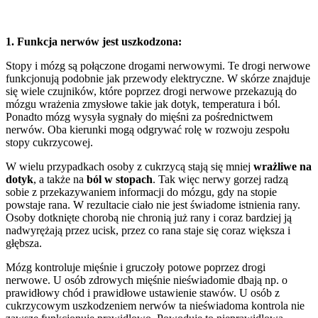
1. Funkcja nerwów jest uszkodzona:
Stopy i mózg są połączone drogami nerwowymi. Te drogi nerwowe
funkcjonują podobnie jak przewody elektryczne. W skórze znajduje
się wiele czujników, które poprzez drogi nerwowe przekazują do
mózgu wrażenia zmysłowe takie jak dotyk, temperatura i ból.
Ponadto mózg wysyła sygnały do mięśni za pośrednictwem
nerwów. Oba kierunki mogą odgrywać rolę w rozwoju zespołu
stopy cukrzycowej.
W wielu przypadkach osoby z cukrzycą stają się mniej
wrażliwe na
dotyk
, a także na
ból w stopach
. Tak więc nerwy gorzej radzą
sobie z przekazywaniem informacji do mózgu, gdy na stopie
powstaje rana. W rezultacie ciało nie jest świadome istnienia rany.
Osoby dotknięte chorobą nie chronią już rany i coraz bardziej ją
nadwyrężają przez ucisk, przez co rana staje się coraz większa i
głębsza.
Mózg kontroluje mięśnie i gruczoły potowe poprzez drogi
nerwowe. U osób zdrowych mięśnie nieświadomie dbają np. o
prawidłowy chód i prawidłowe ustawienie stawów. U osób z
cukrzycowym uszkodzeniem nerwów ta nieświadoma kontrola nie