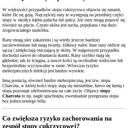
W większości przypadków stopa cukrzycowa objawia się ranami,
które źle się goją. Najczęściej rany te występują na przedniej części
stopy w okolicy kłębu palucha lub palca. Ale rany mogą pojawić się
również na pięcie. Często skóra jest sucha, popękana i ma dużo
zrogowaciałego naskórka.
Rany mogą ulec zakażeniu i są wtedy jeszcze bardziej
zaczerwienione lub mają twardy, żółtawy nalot. Inne rany obficie się
sączą i zmiękczają otaczającą je skórę. W najgorszym przypadku
dochodzi nawet do obumarcia tkanki. Rany szybko stają się
głębokie, tak że ścięgna, a nawet kości są swobodnie widoczne lub
bezpośrednio wyczuwalne w ranie. Wówczas ryzyko
niebezpiecznych infekcji jest bardzo wysokie.
Inną postacią, również bardzo niebezpieczną, jest tzw. stopa
Charcota, w której kości stopy stają się niestabilne, łatwo się łamią i
stopa pozostaje zdeformowana na całe życie. Objawy
stopy
Charcota
to np. nagle spuchnięta, ewentualnie przegrzana stopa
bez jednoczesnego bólu.
Co zwiększa ryzyko zachorowania na
zespół stopy cukrzycowej?