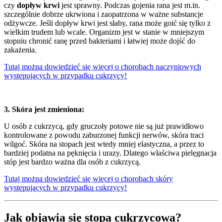
czy
dopływ krwi
jest sprawny. Podczas gojenia rana jest m.in.
szczególnie dobrze ukrwiona i zaopatrzona w ważne substancje
odżywcze. Jeśli dopływ krwi jest słaby, rana może goić się tylko z
wielkim trudem lub wcale. Organizm jest w stanie w mniejszym
stopniu chronić ranę przed bakteriami i łatwiej może dojść do
zakażenia.
Tutaj można dowiedzieć się więcej o chorobach naczyniowych
występujących w przypadku cukrzycy!
3. Skóra jest zmieniona:
U osób z cukrzycą, gdy gruczoły potowe nie są już prawidłowo
kontrolowane z powodu zaburzonej funkcji nerwów, skóra traci
wilgoć. Skóra na stopach jest wtedy mniej elastyczna, a przez to
bardziej podatna na pęknięcia i urazy. Dlatego właściwa pielęgnacja
stóp jest bardzo ważna dla osób z cukrzycą.
Tutaj można dowiedzieć się więcej o chorobach skóry
występujących w przypadku cukrzycy!
Jak objawia się stopa cukrzycowa?