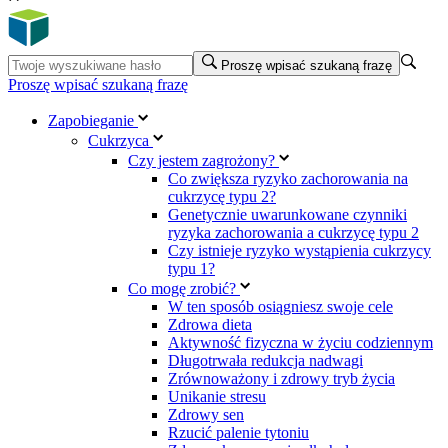
Proszę wpisać szukaną frazę
Proszę wpisać szukaną frazę
Zapobieganie
Cukrzyca
Czy jestem zagrożony?
Co zwiększa ryzyko zachorowania na
cukrzycę typu 2?
Genetycznie uwarunkowane czynniki
ryzyka zachorowania a cukrzycę typu 2
Czy istnieje ryzyko wystąpienia cukrzycy
typu 1?
Co mogę zrobić?
W ten sposób osiągniesz swoje cele
Zdrowa dieta
Aktywność fizyczna w życiu codziennym
Długotrwała redukcja nadwagi
Zrównoważony i zdrowy tryb życia
Unikanie stresu
Zdrowy sen
Rzucić palenie tytoniu