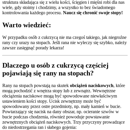
struktura składająca się z wielu kości, ścięgien i mięśni robi dla nas
wiele, gdy stoimy i chodzimy, a wszystko to bez świadomego
kontrolowania każdego procesu.
Naucz się chronić swoje stopy!
Warto wiedzieć:
W przypadku osób z cukrzycą nie ma czegoś takiego, jak niegroźne
rany czy urazy na stopach. Jeśli rana nie wyleczy się szybko, należy
zawsze zasięgnąć porady lekarza!
Dlaczego u osób z cukrzycą częściej
pojawiają się rany na stopach?
Rany na stopach powstają na skutek
obciążeń naciskowych
, które
mogą pochodzić z wnętrza stopy lub z zewnątrz. Wewnętrzne
obciążenia naciskowe mogą być spowodowane niewłaściwym
ustawieniem kości stopy. Ucisk zewnętrzny może być
spowodowany przez ostre przedmioty, np. mały kamień w bucie.
Powtarzający się nacisk na dany obszar, np. ocieranie szwów w
bucie podczas chodzenia, również powoduje powstawanie
zewnętrznych obciążeń naciskowych. Trzy przyczyny prowadzące
do niedostrzegania ran i słabego gojenia: