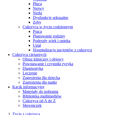
Płuca
Nerwy
Nerki
Dysfunkcje seksualne
Zęby
Cukrzyca w życiu codziennym
Praca
Planowanie rodziny
Podeszły wiek i opieka
Upał
Hospitalizacja pacjentów z cukrzycą
Cukrzyca ciężarnych
Obraz kliniczny i objawy
Powstawanie i czynniki ryzyka
Diagnostyka
Leczenie
Zagrożenia dla dziecka
Zagrożenia dla matki
Kącik informacyjny
Materiały do pobrania
Biblioteka multimediów
Cukrzyca od A do Z
Słowniczek
Życie z cukrzycą