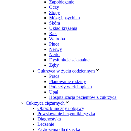
Zapobieganie
Oczy
Stopy
Mózg i psychika
Skóra
Układ krążenia
Rak
Wątroba
Płuca
Nerwy
Nerki
Dysfunkcje seksualne
Zęby
Cukrzyca w życiu codziennym
Praca
Planowanie rodziny
Podeszły wiek i opieka
Upał
Hospitalizacja pacjentów z cukrzycą
Cukrzyca ciężarnych
Obraz kliniczny i objawy
Powstawanie i czynniki ryzyka
Diagnostyka
Leczenie
Zagrożenia dla dziecka