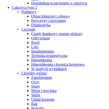
Hospitalizacja pacjentów z cukrzycą
Cukrzyca typu 2
Podstawy
Obraz kliniczny i objawy
Przyczyny i powstanie
Diagnostyka
Leczenie
Ciągły tkankowy pomiar glukozy
Odżywianie
Ruch
Leki
Insulinoterapia
Technika terapeutyczna
Hipoglikemia
Hiperglikemia i kwasica ketonowa
W nagłych wypadkach
Choroby wtórne
Zapobieganie
Oczy
Stopy
Mózg i psychika
Skóra
Układ krążenia
Rak
Wątroba