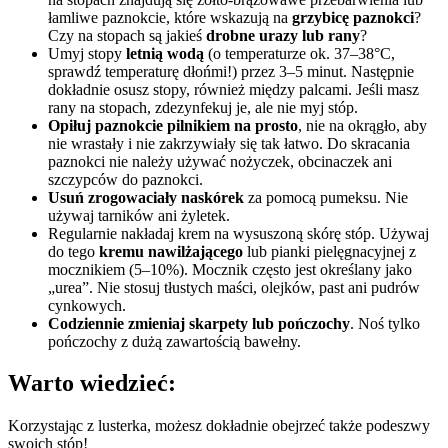
łamliwe paznokcie, które wskazują na
grzybicę paznokci
?
Czy na stopach są jakieś
drobne urazy lub rany
?
Umyj stopy
letnią wodą
(o temperaturze ok. 37–38°C,
sprawdź temperaturę dłońmi!) przez 3–5 minut. Następnie
dokładnie osusz stopy, również między palcami. Jeśli masz
rany na stopach, zdezynfekuj je, ale nie myj stóp.
Opiłuj paznokcie pilnikiem na prosto
, nie na okrągło, aby
nie wrastały i nie zakrzywiały się tak łatwo. Do skracania
paznokci nie należy używać nożyczek, obcinaczek ani
szczypców do paznokci.
Usuń zrogowaciały naskórek
za pomocą pumeksu. Nie
używaj tarników ani żyletek.
Regularnie nakładaj krem na wysuszoną skórę stóp. Używaj
do tego
kremu nawilżającego
lub pianki pielęgnacyjnej z
mocznikiem (5–10%). Mocznik często jest określany jako
„urea”. Nie stosuj tłustych maści, olejków, past ani pudrów
cynkowych.
Codziennie zmieniaj skarpety lub pończochy
. Noś tylko
pończochy z dużą zawartością bawełny.
Warto wiedzieć:
Korzystając z lusterka, możesz dokładnie obejrzeć także podeszwy
swoich stóp!