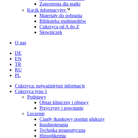
Zagrożenia dla matki
Kącik informacyjny
Materiały do pobrania
Biblioteka multimediów
Cukrzyca od A do Z
Słowniczek
O nas
DE
EN
TR
RU
PL
Cukrzyca: najważniejsze informacje
Cukrzyca typu 1
Podstawy
Obraz kliniczny i objawy
Przyczyny i powstanie
Leczenie
Ciągły tkankowy pomiar glukozy
Insulinoterapia
Technika terapeutyczna
Hipoglikemia