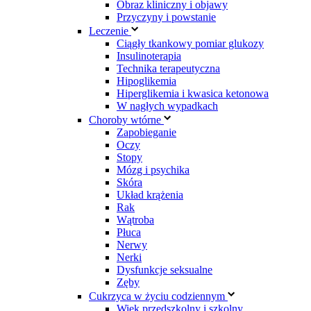
Obraz kliniczny i objawy
Przyczyny i powstanie
Leczenie
Ciągły tkankowy pomiar glukozy
Insulinoterapia
Technika terapeutyczna
Hipoglikemia
Hiperglikemia i kwasica ketonowa
W nagłych wypadkach
Choroby wtórne
Zapobieganie
Oczy
Stopy
Mózg i psychika
Skóra
Układ krążenia
Rak
Wątroba
Płuca
Nerwy
Nerki
Dysfunkcje seksualne
Zęby
Cukrzyca w życiu codziennym
Wiek przedszkolny i szkolny