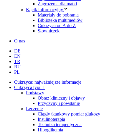
Zagrożenia dla matki
Kącik informacyjny
Materiały do pobrania
Biblioteka multimediów
Cukrzyca od A do Z
Słowniczek
O nas
DE
EN
TR
RU
PL
Cukrzyca: najważniejsze informacje
Cukrzyca typu 1
Podstawy
Obraz kliniczny i objawy
Przyczyny i powstanie
Leczenie
Ciągły tkankowy pomiar glukozy
Insulinoterapia
Technika terapeutyczna
Hipoglikemia