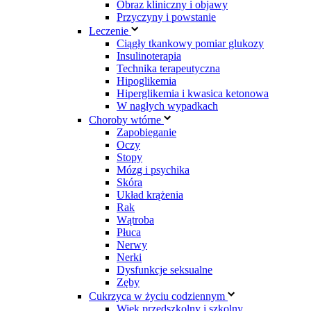
Obraz kliniczny i objawy
Przyczyny i powstanie
Leczenie
Ciągły tkankowy pomiar glukozy
Insulinoterapia
Technika terapeutyczna
Hipoglikemia
Hiperglikemia i kwasica ketonowa
W nagłych wypadkach
Choroby wtórne
Zapobieganie
Oczy
Stopy
Mózg i psychika
Skóra
Układ krążenia
Rak
Wątroba
Płuca
Nerwy
Nerki
Dysfunkcje seksualne
Zęby
Cukrzyca w życiu codziennym
Wiek przedszkolny i szkolny