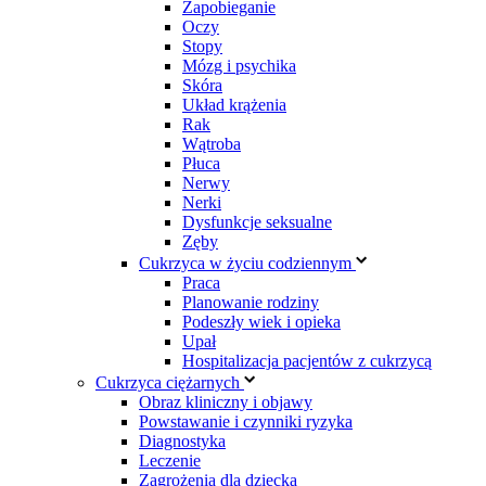
Zapobieganie
Oczy
Stopy
Mózg i psychika
Skóra
Układ krążenia
Rak
Wątroba
Płuca
Nerwy
Nerki
Dysfunkcje seksualne
Zęby
Cukrzyca w życiu codziennym
Praca
Planowanie rodziny
Podeszły wiek i opieka
Upał
Hospitalizacja pacjentów z cukrzycą
Cukrzyca ciężarnych
Obraz kliniczny i objawy
Powstawanie i czynniki ryzyka
Diagnostyka
Leczenie
Zagrożenia dla dziecka