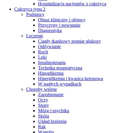
Hospitalizacja pacjentów z cukrzycą
Cukrzyca typu 2
Podstawy
Obraz kliniczny i objawy
Przyczyny i powstanie
Diagnostyka
Leczenie
Ciągły tkankowy pomiar glukozy
Odżywianie
Ruch
Leki
Insulinoterapia
Technika terapeutyczna
Hipoglikemia
Hiperglikemia i kwasica ketonowa
W nagłych wypadkach
Choroby wtórne
Zapobieganie
Oczy
Stopy
Mózg i psychika
Skóra
Układ krążenia
Rak
Wątroba