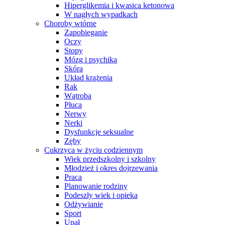
Hiperglikemia i kwasica ketonowa
W nagłych wypadkach
Choroby wtórne
Zapobieganie
Oczy
Stopy
Mózg i psychika
Skóra
Układ krążenia
Rak
Wątroba
Płuca
Nerwy
Nerki
Dysfunkcje seksualne
Zęby
Cukrzyca w życiu codziennym
Wiek przedszkolny i szkolny
Młodzież i okres dojrzewania
Praca
Planowanie rodziny
Podeszły wiek i opieka
Odżywianie
Sport
Upał