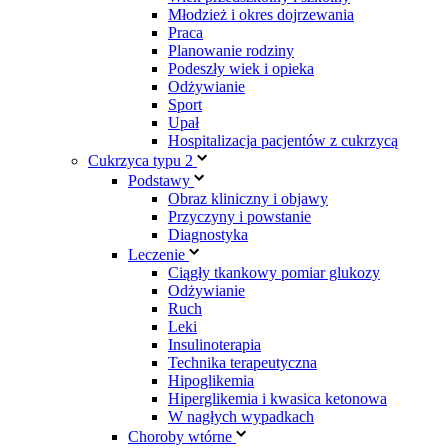
Młodzież i okres dojrzewania
Praca
Planowanie rodziny
Podeszły wiek i opieka
Odżywianie
Sport
Upał
Hospitalizacja pacjentów z cukrzycą
Cukrzyca typu 2
Podstawy
Obraz kliniczny i objawy
Przyczyny i powstanie
Diagnostyka
Leczenie
Ciągły tkankowy pomiar glukozy
Odżywianie
Ruch
Leki
Insulinoterapia
Technika terapeutyczna
Hipoglikemia
Hiperglikemia i kwasica ketonowa
W nagłych wypadkach
Choroby wtórne