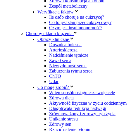
Zdrowa konsumpcja alkoholu
Zespół metaboliczny
Weryfikacja faktów
Ile osób choruje na cukrzycę?
Co to jest stan przedcukrzycowy?
Czym jest insulinooporność?
Choroby układu krążenia
Obrazy kliniczne
Dusznica bolesna
Arterioskleroza
Nadciśnienie tętnicze
Zawał serca
Niewydolność serca
Zaburzenia rytmu serca
ChTO
Udar
Co mogę zrobić?
W ten sposób osiągniesz swoje cele
Zdrowa dieta
Aktywność fizyczna w życiu codziennym
Długotrwała redukcja nadwagi
Zrównoważony i zdrowy tryb życia
Unikanie stresu
Zdrowy sen
Rzucić palenie tytoniu