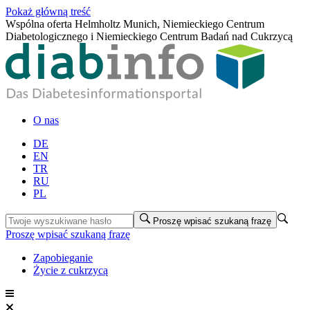
Pokaż główną treść
Wspólna oferta Helmholtz Munich, Niemieckiego Centrum
Diabetologicznego i Niemieckiego Centrum Badań nad Cukrzycą
O nas
DE
EN
TR
RU
PL
Proszę wpisać szukaną frazę
Proszę wpisać szukaną frazę
Zapobieganie
Życie z cukrzycą