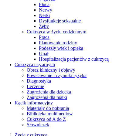
Płuca
Nerwy
Nerki
Dysfunkcje seksualne
Zęby
Cukrzyca w życiu codziennym
Praca
Planowanie rodziny
Podeszły wiek i opieka
Upał
Hospitalizacja pacjentów z cukrzycą
Cukrzyca ciężarnych
Obraz kliniczny i objawy
Powstawanie i czynniki ryzyka
Diagnostyka
Leczenie
Zagrożenia dla dziecka
Zagrożenia dla matki
Kącik informacyjny
Materiały do pobrania
Biblioteka multimediów
Cukrzyca od A do Z
Słowniczek
Życie z cukrzycą