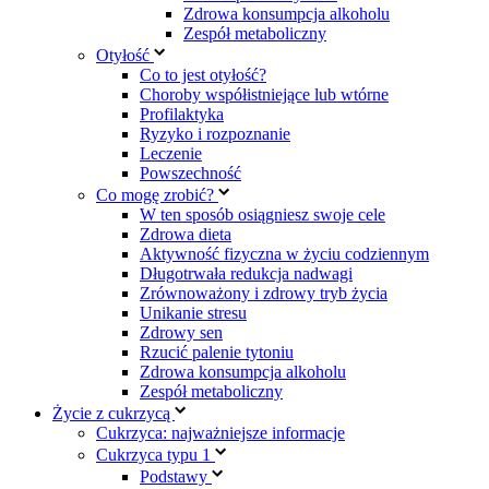
Zdrowa konsumpcja alkoholu
Zespół metaboliczny
Otyłość
Co to jest otyłość?
Choroby współistniejące lub wtórne
Profilaktyka
Ryzyko i rozpoznanie
Leczenie
Powszechność
Co mogę zrobić?
W ten sposób osiągniesz swoje cele
Zdrowa dieta
Aktywność fizyczna w życiu codziennym
Długotrwała redukcja nadwagi
Zrównoważony i zdrowy tryb życia
Unikanie stresu
Zdrowy sen
Rzucić palenie tytoniu
Zdrowa konsumpcja alkoholu
Zespół metaboliczny
Życie z cukrzycą
Cukrzyca: najważniejsze informacje
Cukrzyca typu 1
Podstawy