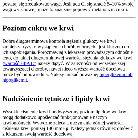
postaraj się zredukować wagę. Jeśli uda Ci się stracić 5–10% swojej
wagi wyjściowej, może to znacznie poprawić metabolizm cukru.
Poziom cukru we krwi
Dobra długoterminowa kontrola stężenia glukozy we krwi
zmniejsza ryzyko wystąpienia chorób wtórnych i jest kluczem do
ich zapobiegania. Porozmawiaj z lekarzem prowadzącym odnośnie
tego, do jakiej długoterminowej wartości stężenia glukozy we krwi
(
wartość HbA1c
) należy dążyć. W zależności od wcześniejszej i
towarzyszącej choroby, nawet nieco wyższa wartość docelowa
może być odpowiednia. Należy unikać poważnej
hiperglikemii lub
hipoglikemii
.
Nadciśnienie tętnicze i lipidy krwi
Wysokie ciśnienie krwi i podwyższony poziom lipidów we krwi
mogą dodatkowo upośledzać funkcjonowanie naczyń
krwionośnych. Wytyczne zalecają utrzymanie górnej wartości
ciśnienia krwi poniżej 140 mmHg. Należy jednak również omówić
z lekarzem swoją wartość docelową.