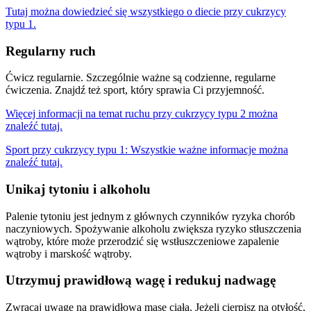
Tutaj można dowiedzieć się wszystkiego o diecie przy cukrzycy
typu 1.
Regularny ruch
Ćwicz regularnie. Szczególnie ważne są codzienne, regularne
ćwiczenia. Znajdź też sport, który sprawia Ci przyjemność.
Więcej informacji na temat ruchu przy cukrzycy typu 2 można
znaleźć tutaj.
Sport przy cukrzycy typu 1: Wszystkie ważne informacje można
znaleźć tutaj.
Unikaj tytoniu i alkoholu
Palenie tytoniu jest jednym z głównych czynników ryzyka chorób
naczyniowych. Spożywanie alkoholu zwiększa ryzyko stłuszczenia
wątroby, które może przerodzić się wstłuszczeniowe zapalenie
wątroby i marskość wątroby.
Utrzymuj prawidłową wagę i redukuj nadwagę
Zwracaj uwagę na prawidłową masę ciała. Jeżeli cierpisz na otyłość,