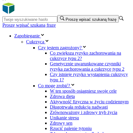
Proszę wpisać szukaną frazę
Proszę wpisać szukaną frazę
Zapobieganie
Cukrzyca
Czy jestem zagrożony?
Co zwiększa ryzyko zachorowania na
cukrzycę typu 2?
Genetycznie uwarunkowane czynniki
ryzyka zachorowania a cukrzycę typu 2
Czy istnieje ryzyko wystąpienia cukrzycy
typu 1?
Co mogę zrobić?
W ten sposób osiągniesz swoje cele
Zdrowa dieta
Aktywność fizyczna w życiu codziennym
Długotrwała redukcja nadwagi
Zrównoważony i zdrowy tryb życia
Unikanie stresu
Zdrowy sen
Rzucić palenie tytoniu