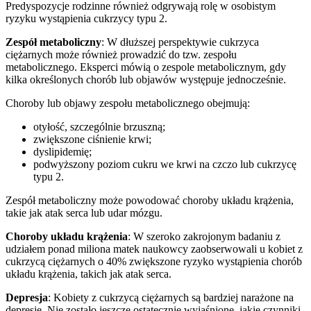
Predyspozycje rodzinne również odgrywają rolę w osobistym
ryzyku wystąpienia cukrzycy typu 2.
Zespół metaboliczny
: W dłuższej perspektywie cukrzyca
ciężarnych może również prowadzić do tzw. zespołu
metabolicznego. Eksperci mówią o zespole metabolicznym, gdy
kilka określonych chorób lub objawów występuje jednocześnie.
Choroby lub objawy zespołu metabolicznego obejmują:
otyłość, szczególnie brzuszną;
zwiększone ciśnienie krwi;
dyslipidemię;
podwyższony poziom cukru we krwi na czczo lub cukrzycę
typu 2.
Zespół metaboliczny może powodować choroby układu krążenia,
takie jak atak serca lub udar mózgu.
Choroby układu krążenia
: W szeroko zakrojonym badaniu z
udziałem ponad miliona matek naukowcy zaobserwowali u kobiet z
cukrzycą ciężarnych o 40% zwiększone ryzyko wystąpienia chorób
układu krążenia, takich jak atak serca.
Depresja
: Kobiety z cukrzycą ciężarnych są bardziej narażone na
depresję. Nie zostało jeszcze ostatecznie wyjaśnione, jakie czynniki