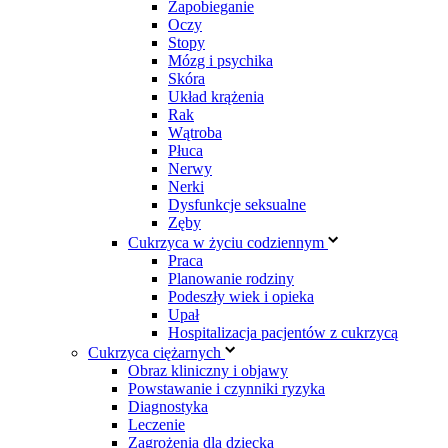
Zapobieganie
Oczy
Stopy
Mózg i psychika
Skóra
Układ krążenia
Rak
Wątroba
Płuca
Nerwy
Nerki
Dysfunkcje seksualne
Zęby
Cukrzyca w życiu codziennym
Praca
Planowanie rodziny
Podeszły wiek i opieka
Upał
Hospitalizacja pacjentów z cukrzycą
Cukrzyca ciężarnych
Obraz kliniczny i objawy
Powstawanie i czynniki ryzyka
Diagnostyka
Leczenie
Zagrożenia dla dziecka