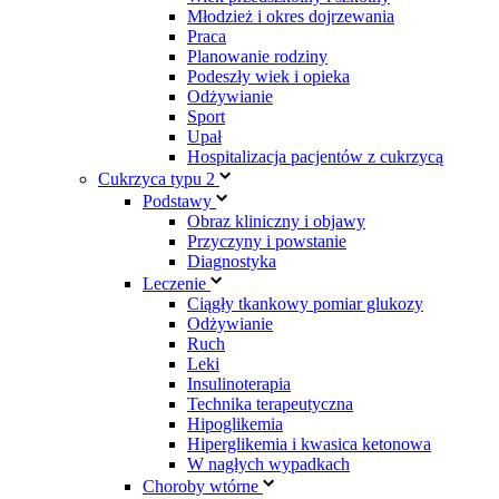
Młodzież i okres dojrzewania
Praca
Planowanie rodziny
Podeszły wiek i opieka
Odżywianie
Sport
Upał
Hospitalizacja pacjentów z cukrzycą
Cukrzyca typu 2
Podstawy
Obraz kliniczny i objawy
Przyczyny i powstanie
Diagnostyka
Leczenie
Ciągły tkankowy pomiar glukozy
Odżywianie
Ruch
Leki
Insulinoterapia
Technika terapeutyczna
Hipoglikemia
Hiperglikemia i kwasica ketonowa
W nagłych wypadkach
Choroby wtórne