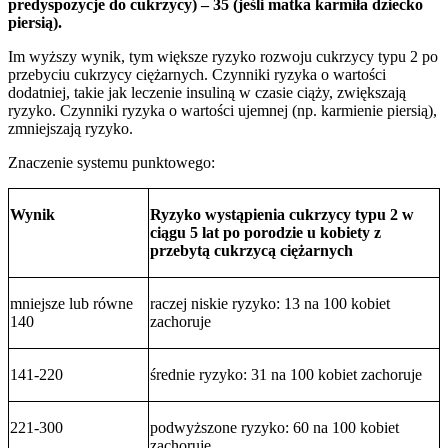
predyspozycje do cukrzycy) – 35 (jeśli matka karmiła dziecko
piersią).
Im wyższy wynik, tym większe ryzyko rozwoju cukrzycy typu 2 po
przebyciu cukrzycy ciężarnych. Czynniki ryzyka o wartości
dodatniej, takie jak leczenie insuliną w czasie ciąży, zwiększają
ryzyko. Czynniki ryzyka o wartości ujemnej (np. karmienie piersią),
zmniejszają ryzyko.
Znaczenie systemu punktowego:
Wynik
Ryzyko wystąpienia cukrzycy typu 2 w
ciągu 5 lat po porodzie u kobiety z
przebytą cukrzycą ciężarnych
mniejsze lub równe
raczej niskie ryzyko: 13 na 100 kobiet
140
zachoruje
141-220
średnie ryzyko: 31 na 100 kobiet zachoruje
221-300
podwyższone ryzyko: 60 na 100 kobiet
zachoruje