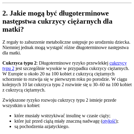
2. Jakie mogą być długoterminowe
następstwa cukrzycy ciężarnych dla
matki?
Z reguły to zaburzenie metaboliczne ustępuje po urodzeniu dziecka.
Niemniej jednak mogą wystąpić różne długoterminowe następstwa
dla matki.
Cukrzyca typu 2
: Długoterminowe ryzyko przewlekłej
cukrzycy
typu 2
jest szczególnie wysokie w przypadku cukrzycy ciężarnych.
W Europie u około 20 na 100 kobiet z cukrzycą ciężarnych
schorzenie to rozwija się w pierwszym roku po porodzie. W ciągu
kolejnych 10 lat cukrzyca typu 2 rozwinie się u 30–60 na 100 kobiet
z cukrzycą ciężarnych.
Zwiększone ryzyko rozwoju cukrzycy typu 2 istnieje przede
wszystkim u kobiet:
które musiały wstrzykiwać insulinę w czasie ciąży;
które już przed ciążą miały znaczną nadwagę (
otyłość
);
są pochodzenia azjatyckiego.