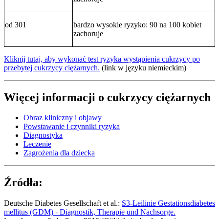
od 301
bardzo wysokie ryzyko: 90 na 100 kobiet
zachoruje
Kliknij tutaj, aby wykonać test ryzyka wystąpienia cukrzycy po
przebytej cukrzycy ciężarnych.
(link w języku niemieckim)
Więcej informacji o cukrzycy ciężarnych
Obraz kliniczny i objawy
Powstawanie i czynniki ryzyka
Diagnostyka
Leczenie
Zagrożenia dla dziecka
Źródła:
Deutsche Diabetes Gesellschaft et al.:
S3-Leilinie Gestationsdiabetes
mellitus (GDM) - Diagnostik, Therapie und Nachsorge.