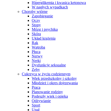
Hiperglikemia i kwasica ketonowa
W nagłych wypadkach
Choroby wtórne
Zapobieganie
Oczy
Stopy
Mózg i psychika
Skóra
Układ krążenia
Rak
Wątroba
Płuca
Nerwy
Nerki
Dysfunkcje seksualne
Zęby
Cukrzyca w życiu codziennym
Wiek przedszkolny i szkolny
Młodzież i okres dojrzewania
Praca
Planowanie rodziny
Podeszły wiek i opieka
Odżywianie
Sport
Upał