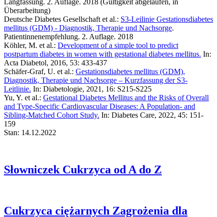
Langfassung. 2. Auflage. 2018 (Gültigkeit abgelaufen, in
Überarbeitung)
Deutsche Diabetes Gesellschaft et al.:
S3-Leilinie Gestationsdiabetes
mellitus (GDM) - Diagnostik, Therapie und Nachsorge
.
Patientinnenempfehlung. 2. Auflage. 2018
Köhler, M. et al.:
Development of a simple tool to predict
postpartum diabetes in women with gestational diabetes mellitus.
In:
Acta Diabetol, 2016, 53: 433-437
Schäfer-Graf, U. et al.:
Gestationsdiabetes mellitus (GDM),
Diagnostik, Therapie und Nachsorge – Kurzfassung der S3-
Leitlinie.
In: Diabetologie, 2021, 16: S215-S225
Yu, Y. et al.:
Gestational Diabetes Mellitus and the Risks of Overall
and Type-Specific Cardiovascular Diseases: A Population- and
Sibling-Matched Cohort Study.
In: Diabetes Care, 2022, 45: 151-
159
Stan: 14.12.2022
Słowniczek
Cukrzyca od A do Z
Cukrzyca ciężarnych
Zagrożenia dla