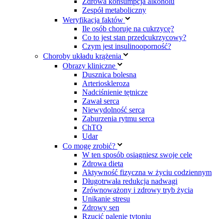
Zdrowa konsumpcja alkoholu
Zespół metaboliczny
Weryfikacja faktów
Ile osób choruje na cukrzycę?
Co to jest stan przedcukrzycowy?
Czym jest insulinooporność?
Choroby układu krążenia
Obrazy kliniczne
Dusznica bolesna
Arterioskleroza
Nadciśnienie tętnicze
Zawał serca
Niewydolność serca
Zaburzenia rytmu serca
ChTO
Udar
Co mogę zrobić?
W ten sposób osiągniesz swoje cele
Zdrowa dieta
Aktywność fizyczna w życiu codziennym
Długotrwała redukcja nadwagi
Zrównoważony i zdrowy tryb życia
Unikanie stresu
Zdrowy sen
Rzucić palenie tytoniu