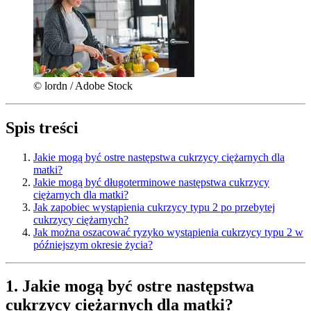
© lordn / Adobe Stock
Spis treści
Jakie mogą być ostre następstwa cukrzycy ciężarnych dla
matki?
Jakie mogą być długoterminowe następstwa cukrzycy
ciężarnych dla matki?
Jak zapobiec wystąpienia cukrzycy typu 2 po przebytej
cukrzycy ciężarnych?
Jak można oszacować ryzyko wystąpienia cukrzycy typu 2 w
późniejszym okresie życia?
1. Jakie mogą być ostre następstwa
cukrzycy ciężarnych dla matki?