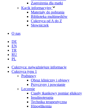
Zagrożenia dla matki
Kącik informacyjny
Materiały do pobrania
Biblioteka multimediów
Cukrzyca od A do Z
Słowniczek
O nas
DE
EN
TR
RU
PL
Cukrzyca: najważniejsze informacje
Cukrzyca typu 1
Podstawy
Obraz kliniczny i objawy
Przyczyny i powstanie
Leczenie
Ciągły tkankowy pomiar glukozy
Insulinoterapia
Technika terapeutyczna
Hipoglikemia