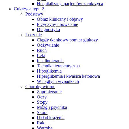
Hospitalizacja pacjentów z cukrzycą
Cukrzyca typu 2
Podstawy
Obraz kliniczny i objawy
Przyczyny i powstanie
Diagnostyka
Leczenie
Ciągły tkankowy pomiar glukozy
Odżywianie
Ruch
Leki
Insulinoterapia
Technika terapeutyczna
Hipoglikemia
Hiperglikemia i kwasica ketonowa
W nagłych wypadkach
Choroby wtórne
Zapobieganie
Oczy
Stopy
Mózg i psychika
Skóra
Układ krążenia
Rak
Wątroba