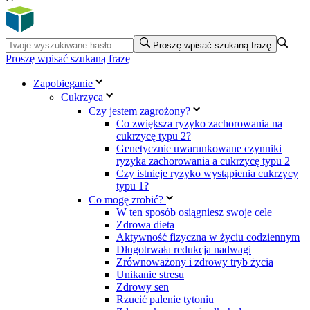
Proszę wpisać szukaną frazę
Proszę wpisać szukaną frazę
Zapobieganie
Cukrzyca
Czy jestem zagrożony?
Co zwiększa ryzyko zachorowania na
cukrzycę typu 2?
Genetycznie uwarunkowane czynniki
ryzyka zachorowania a cukrzycę typu 2
Czy istnieje ryzyko wystąpienia cukrzycy
typu 1?
Co mogę zrobić?
W ten sposób osiągniesz swoje cele
Zdrowa dieta
Aktywność fizyczna w życiu codziennym
Długotrwała redukcja nadwagi
Zrównoważony i zdrowy tryb życia
Unikanie stresu
Zdrowy sen
Rzucić palenie tytoniu