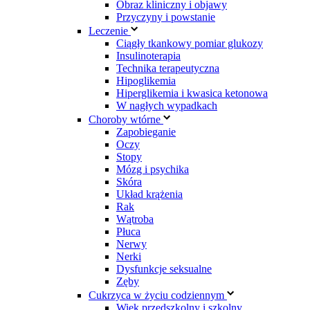
Obraz kliniczny i objawy
Przyczyny i powstanie
Leczenie
Ciągły tkankowy pomiar glukozy
Insulinoterapia
Technika terapeutyczna
Hipoglikemia
Hiperglikemia i kwasica ketonowa
W nagłych wypadkach
Choroby wtórne
Zapobieganie
Oczy
Stopy
Mózg i psychika
Skóra
Układ krążenia
Rak
Wątroba
Płuca
Nerwy
Nerki
Dysfunkcje seksualne
Zęby
Cukrzyca w życiu codziennym
Wiek przedszkolny i szkolny