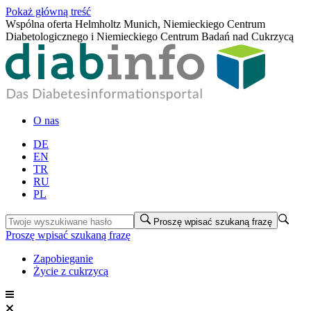
Pokaż główną treść
Wspólna oferta Helmholtz Munich, Niemieckiego Centrum
Diabetologicznego i Niemieckiego Centrum Badań nad Cukrzycą
O nas
DE
EN
TR
RU
PL
Proszę wpisać szukaną frazę
Proszę wpisać szukaną frazę
Zapobieganie
Życie z cukrzycą