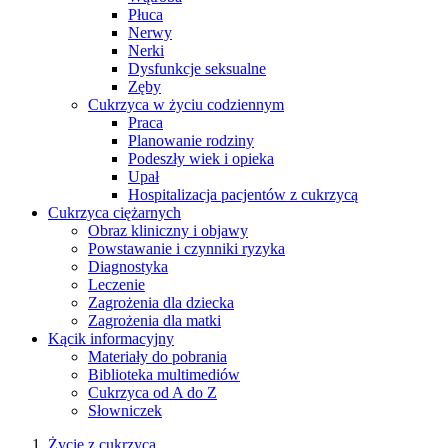
Płuca
Nerwy
Nerki
Dysfunkcje seksualne
Zęby
Cukrzyca w życiu codziennym
Praca
Planowanie rodziny
Podeszły wiek i opieka
Upał
Hospitalizacja pacjentów z cukrzycą
Cukrzyca ciężarnych
Obraz kliniczny i objawy
Powstawanie i czynniki ryzyka
Diagnostyka
Leczenie
Zagrożenia dla dziecka
Zagrożenia dla matki
Kącik informacyjny
Materiały do pobrania
Biblioteka multimediów
Cukrzyca od A do Z
Słowniczek
Życie z cukrzycą