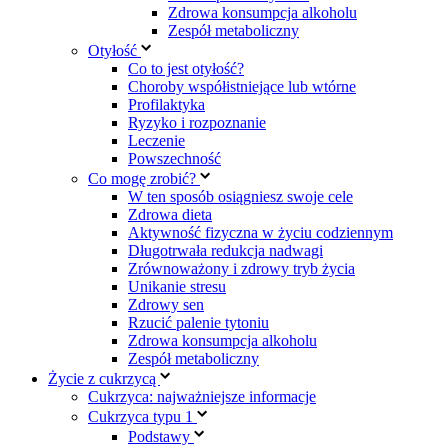
Zdrowa konsumpcja alkoholu
Zespół metaboliczny
Otyłość
Co to jest otyłość?
Choroby współistniejące lub wtórne
Profilaktyka
Ryzyko i rozpoznanie
Leczenie
Powszechność
Co mogę zrobić?
W ten sposób osiągniesz swoje cele
Zdrowa dieta
Aktywność fizyczna w życiu codziennym
Długotrwała redukcja nadwagi
Zrównoważony i zdrowy tryb życia
Unikanie stresu
Zdrowy sen
Rzucić palenie tytoniu
Zdrowa konsumpcja alkoholu
Zespół metaboliczny
Życie z cukrzycą
Cukrzyca: najważniejsze informacje
Cukrzyca typu 1
Podstawy