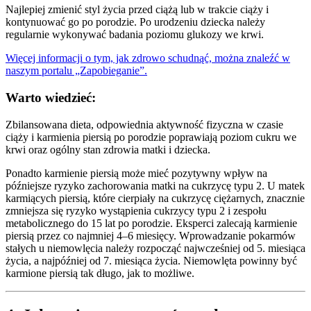
Najlepiej zmienić styl życia przed ciążą lub w trakcie ciąży i
kontynuować go po porodzie. Po urodzeniu dziecka należy
regularnie wykonywać badania poziomu glukozy we krwi.
Więcej informacji o tym, jak zdrowo schudnąć, można znaleźć w
naszym portalu „Zapobieganie”.
Warto wiedzieć:
Zbilansowana dieta, odpowiednia aktywność fizyczna w czasie
ciąży i karmienia piersią po porodzie poprawiają poziom cukru we
krwi oraz ogólny stan zdrowia matki i dziecka.
Ponadto karmienie piersią może mieć pozytywny wpływ na
późniejsze ryzyko zachorowania matki na cukrzycę typu 2. U matek
karmiących piersią, które cierpiały na cukrzycę ciężarnych, znacznie
zmniejsza się ryzyko wystąpienia cukrzycy typu 2 i zespołu
metabolicznego do 15 lat po porodzie. Eksperci zalecają karmienie
piersią przez co najmniej 4–6 miesięcy. Wprowadzanie pokarmów
stałych u niemowlęcia należy rozpocząć najwcześniej od 5. miesiąca
życia, a najpóźniej od 7. miesiąca życia. Niemowlęta powinny być
karmione piersią tak długo, jak to możliwe.