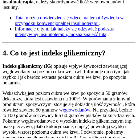
insulinoterapia
, należy skoordynować ilość węglowodanów i
insuliny.
Tutaj można dowiedzieć się więcej na temat żywienia w
przypadku konwencjonalnej insulinoterapii
.
Informacje o tym, jak należy się odżywiać podczas
intensywnej insulinoterapii, można znaleźć tutaj
.
4. Co to jest indeks glikemiczny?
Indeks glikemiczny (IG)
opisuje wpływ żywności zawierającej
węglowodany na poziom cukru we krwi. Informuje on o tym, jak
szybko i jak bardzo wzrasta poziom cukru we krwi po spożyciu
pokarmu.
Wskazówką jest poziom cukru we krwi po spożyciu 50 gramów
dekstrozy, która jest ustawiona na 100%. W porównaniu z innymi
produktami spożywczymi stosuje się dokładną ilość żywności, która
również zawiera 50 gramów
węglowodanów
. Na przykład, będzie
to 100 gramów soczewicy lub 60 gramów płatków kukurydzianych.
Pokarmy węglowodanowe o wysokim indeksie glikemicznym (np.
białe pieczywo, płatki kukurydziane, chipsy) powodują szybki i
wysoki wzrost poziomu cukru we krwi. I odwrotnie, pokarmy
zawierające węglowodany o niskim IG (np. rośliny strączkowe,