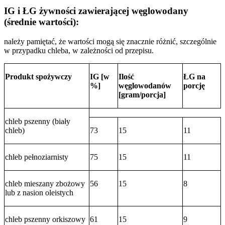
IG i ŁG żywności zawierającej węglowodany
(średnie wartości):
należy pamiętać, że wartości mogą się znacznie różnić, szczególnie
w przypadku chleba, w zależności od przepisu.
Produkt spożywczy
IG [w
Ilość
ŁG na
%]
węglowodanów
porcję
[gram/porcja]
chleb pszenny (biały
chleb)
73
15
11
chleb pełnoziarnisty
75
15
11
chleb mieszany zbożowy
56
15
8
lub z nasion oleistych
chleb pszenny orkiszowy
61
15
9