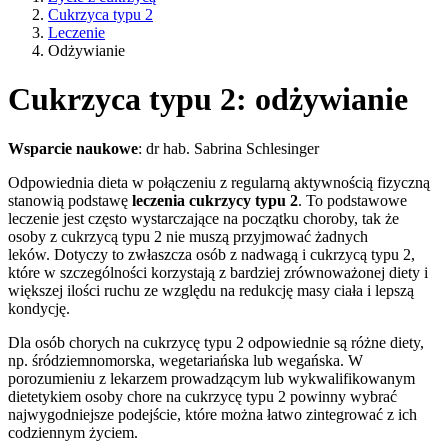
Cukrzyca typu 2
Leczenie
Odżywianie
Cukrzyca typu 2: odżywianie
Wsparcie naukowe
: dr hab. Sabrina Schlesinger
Odpowiednia dieta w połączeniu z regularną aktywnością fizyczną
stanowią podstawę
leczenia cukrzycy typu 2
. To podstawowe
leczenie jest często wystarczające na początku choroby, tak że
osoby z cukrzycą typu 2 nie muszą przyjmować żadnych
leków. Dotyczy to zwłaszcza osób z nadwagą i cukrzycą typu 2,
które w szczególności korzystają z bardziej zrównoważonej diety i
większej ilości ruchu ze względu na redukcję masy ciała i lepszą
kondycję.
Dla osób chorych na cukrzycę typu 2 odpowiednie są różne diety,
np. śródziemnomorska, wegetariańska lub wegańska. W
porozumieniu z lekarzem prowadzącym lub wykwalifikowanym
dietetykiem osoby chore na cukrzycę typu 2 powinny wybrać
najwygodniejsze podejście, które można łatwo zintegrować z ich
codziennym życiem.