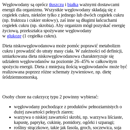
Węglowodany są oprócz
tłuszczu
i
białka
ważnymi dostawcami
energii dla organizmu. Wszystkie węglowodany składają się z
cegiełek cukru, niektóre tylko z jednego lub dwóch cegiełek cukru
(np. fruktoza i cukier stołowy), zaś inne są długimi łańcuchami
cegiełek cukru (np. skrobia). Aby organizm mógł pozyskać energię
życiową, przekształca spożywane węglowodany
w
glukozę
(1 cegiełka cukru).
Dieta niskowęglowodanowa może pomóc poprawić metabolizm
cukru i prowadzić do utraty masy ciała. W zależności od definicji,
umiarkowana dieta niskowęglowodanowa charakteryzuje się
udziałem węglowodanów na poziomie 26–45% w całkowitym
spożyciu energii. Dieta z mniejszą ilością węglowodanów może być
realizowana poprzez różne schematy żywieniowe, np. dietę
śródziemnomorską.
Osoby chore na cukrzycę typu 2 powinny wybierać:
węglowodany pochodzące z produktów pełnoziarnistych o
dużej zawartości pełnych ziaren;
warzywa o niskiej zawartości skrobi, np. warzywa liściaste,
kapustę, paprykę, cukinię, pomidory, ogórki i szparagi;
rośliny strączkowe, takie jak fasola, groch, soczewica, soja