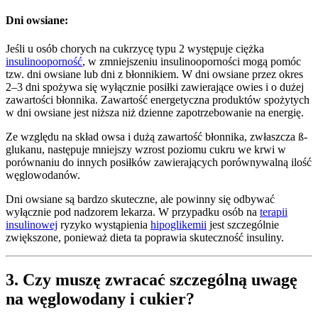
Dni owsiane:
Jeśli u osób chorych na cukrzycę typu 2 występuje ciężka
insulinooporność
, w zmniejszeniu insulinooporności mogą pomóc
tzw. dni owsiane lub dni z błonnikiem. W dni owsiane przez okres
2–3 dni spożywa się wyłącznie posiłki zawierające owies i o dużej
zawartości błonnika. Zawartość energetyczna produktów spożytych
w dni owsiane jest niższa niż dzienne zapotrzebowanie na energię.
Ze względu na skład owsa i dużą zawartość błonnika, zwłaszcza ß-
glukanu, następuje mniejszy wzrost poziomu cukru we krwi w
porównaniu do innych posiłków zawierających porównywalną ilość
węglowodanów.
Dni owsiane są bardzo skuteczne, ale powinny się odbywać
wyłącznie pod nadzorem lekarza. W przypadku osób na
terapii
insulinowej
ryzyko wystąpienia
hipoglikemii
jest szczególnie
zwiększone, ponieważ dieta ta poprawia skuteczność insuliny.
3. Czy muszę zwracać szczególną uwagę
na węglowodany i cukier?