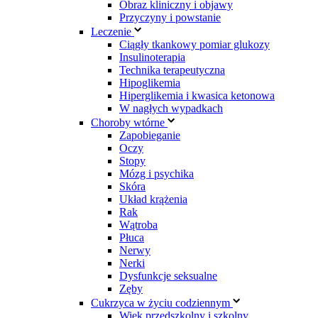
Obraz kliniczny i objawy
Przyczyny i powstanie
Leczenie
Ciągły tkankowy pomiar glukozy
Insulinoterapia
Technika terapeutyczna
Hipoglikemia
Hiperglikemia i kwasica ketonowa
W nagłych wypadkach
Choroby wtórne
Zapobieganie
Oczy
Stopy
Mózg i psychika
Skóra
Układ krążenia
Rak
Wątroba
Płuca
Nerwy
Nerki
Dysfunkcje seksualne
Zęby
Cukrzyca w życiu codziennym
Wiek przedszkolny i szkolny