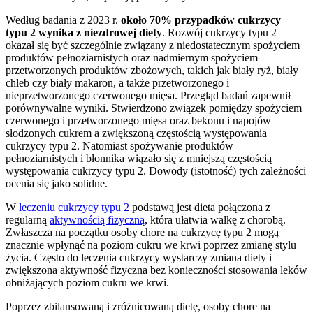
Według badania z 2023 r.
około 70% przypadków cukrzycy
typu 2 wynika z niezdrowej diety
. Rozwój cukrzycy typu 2
okazał się być szczególnie związany z niedostatecznym spożyciem
produktów pełnoziarnistych oraz nadmiernym spożyciem
przetworzonych produktów zbożowych, takich jak biały ryż, biały
chleb czy biały makaron, a także przetworzonego i
nieprzetworzonego czerwonego mięsa. Przegląd badań zapewnił
porównywalne wyniki. Stwierdzono związek pomiędzy spożyciem
czerwonego i przetworzonego mięsa oraz bekonu i napojów
słodzonych cukrem a zwiększoną częstością występowania
cukrzycy typu 2. Natomiast spożywanie produktów
pełnoziarnistych i błonnika wiązało się z mniejszą częstością
występowania cukrzycy typu 2. Dowody (istotność) tych zależności
ocenia się jako solidne.
W
leczeniu cukrzycy typu 2
podstawą jest dieta połączona z
regularną
aktywnością fizyczną
, która ułatwia walkę z chorobą.
Zwłaszcza na początku osoby chore na cukrzycę typu 2 mogą
znacznie wpłynąć na poziom cukru we krwi poprzez zmianę stylu
życia. Często do leczenia cukrzycy wystarczy zmiana diety i
zwiększona aktywność fizyczna bez konieczności stosowania leków
obniżających poziom cukru we krwi.
Poprzez zbilansowaną i zróżnicowaną dietę, osoby chore na