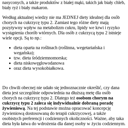
nasyconych, a także produktów z białej mąki, takich jak biały chleb,
biały ryż i biały makaron.
Według aktualnej wiedzy nie ma JEDNEJ diety idealnej dla osób
chorych na cukrzycę typu 2. Zamiast tego różne diety mają
pozytywny wpływ na metabolizm cukru, lipidy we krwi i ryzyko
wystąpienia chorób wtórnych. Dla osób z cukrzycą typu 2 istnieje
wiele opcji. Są to np.:
dieta oparta na roślinach (roślinna, wegetariańska i
wegańska);
tzw. dieta śródziemnomorska;
dieta niskowęglowodanowa
oraz dieta wysokobiałkowa.
Do chwili obecnej nie udało się jednoznacznie określić, czy dana
dieta jest szczególnie odpowiednia na dłuższą metę dla osób
chorych na cukrzycę typu 2. Dlatego też
osobom chorym na
cukrzycę typu 2 zaleca się indywidualnie dobraną poradę
żywieniową
. Na tej podstawie można opracować koncepcję
żywieniową dostosowaną do terapii cukrzycowej, a także
osobistych preferencji i codziennych okoliczności. Ważne, aby taka
dieta była łatwa do wdrożenia dla danej osoby w życiu codziennym.