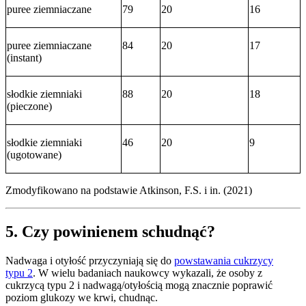
puree ziemniaczane
79
20
16
puree ziemniaczane
84
20
17
(instant)
słodkie ziemniaki
88
20
18
(pieczone)
słodkie ziemniaki
46
20
9
(ugotowane)
Zmodyfikowano na podstawie Atkinson, F.S. i in. (2021)
5. Czy powinienem schudnąć?
Nadwaga i otyłość przyczyniają się do
powstawania cukrzycy
typu 2
. W wielu badaniach naukowcy wykazali, że osoby z
cukrzycą typu 2 i nadwagą/otyłością mogą znacznie poprawić
poziom glukozy we krwi, chudnąc.