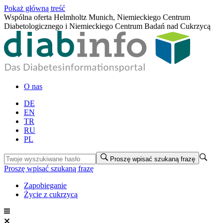
Pokaż główną treść
Wspólna oferta Helmholtz Munich, Niemieckiego Centrum
Diabetologicznego i Niemieckiego Centrum Badań nad Cukrzycą
O nas
DE
EN
TR
RU
PL
Proszę wpisać szukaną frazę
Proszę wpisać szukaną frazę
Zapobieganie
Życie z cukrzycą