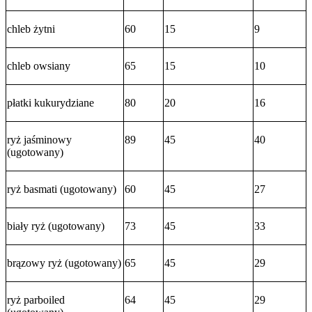
chleb żytni
60
15
9
chleb owsiany
65
15
10
płatki kukurydziane
80
20
16
ryż jaśminowy
89
45
40
(ugotowany)
ryż basmati (ugotowany)
60
45
27
biały ryż (ugotowany)
73
45
33
brązowy ryż (ugotowany)
65
45
29
ryż parboiled
64
45
29