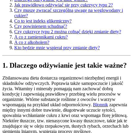
Jak prawidłowo odżywiać się przy cukrzycy typu 2?
Czy muszę zwracać szczególną uwagę na węglowodany i
cukier?
Co to jest indeks glikemiczny?
Czy powinienem schudnąć?
Czy cukrzycę typu 2 można cofnąć dzięki zmianie diety?
A co z zamiennikami cukru?
A co z alkoholem?
Kto będzie mnie wspierał przy zmianie diety?
1. Dlaczego odżywianie jest takie ważne?
Zbilansowana dieta dostarcza organizmowi niezbędnej energii i
składników odżywczych. Poprawia także samopoczucie i jakość
życia. Witaminy i minerały pomagają nam zachować dobrą
kondycję i zapewniają prawidłowy przebieg wielu procesów w
organizmie. Wtórne substancje roślinne z owoców i warzyw
wspomagają na przykład układ odpornościowy.
Błonnik
zapewnia
między innymi dobre trawienie, długotrwałe uczucie sytości,
spowalnia wchłanianie cukru z krwi oraz wspomaga florę jelitową.
Niektóre tłuszcze, tzw. nienasycone kwasy tłuszczowe, takie jak te
znajdujące się w oleju rzepakowym, tłustych rybach, orzechach lub
siemieniu lnianym, wspierają procesy myślowe.