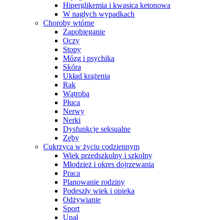
Hiperglikemia i kwasica ketonowa
W nagłych wypadkach
Choroby wtórne
Zapobieganie
Oczy
Stopy
Mózg i psychika
Skóra
Układ krążenia
Rak
Wątroba
Płuca
Nerwy
Nerki
Dysfunkcje seksualne
Zęby
Cukrzyca w życiu codziennym
Wiek przedszkolny i szkolny
Młodzież i okres dojrzewania
Praca
Planowanie rodziny
Podeszły wiek i opieka
Odżywianie
Sport
Upał