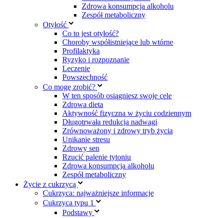
Zdrowa konsumpcja alkoholu
Zespół metaboliczny
Otyłość
Co to jest otyłość?
Choroby współistniejące lub wtórne
Profilaktyka
Ryzyko i rozpoznanie
Leczenie
Powszechność
Co mogę zrobić?
W ten sposób osiągniesz swoje cele
Zdrowa dieta
Aktywność fizyczna w życiu codziennym
Długotrwała redukcja nadwagi
Zrównoważony i zdrowy tryb życia
Unikanie stresu
Zdrowy sen
Rzucić palenie tytoniu
Zdrowa konsumpcja alkoholu
Zespół metaboliczny
Życie z cukrzycą
Cukrzyca: najważniejsze informacje
Cukrzyca typu 1
Podstawy