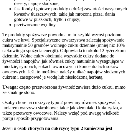
desery, napoje słodzone;
fast foody i gotowe produkty o dużej zawartości nasyconych
kwasów tłuszczowych, takie jak mrożona pizza, dania
gotowe w puszkach, frytki i chipsy;
przetworzone wędliny.
Te produkty spożywcze powodują m.in. szybki wzrost poziomu
cukru we krwi. Specjalistyczne towarzystwa zalecają spożywanie
maksymalnie 50 gramów wolnego cukru dziennie (mniej niż 10%
całkowitego spożycia energii). Odpowiada to około 12 łyżeczkom
dziennie. Wolne cukry obejmują wszystkie cukry dodane do
żywności i napojów, jak również cukry naturalnie występujące w
miodzie, syropach, sokach owocowych i koncentratach soków
owocowych. Jeśli to możliwe, należy unikać napojów słodzonych
cukrem i zastępować je wodą lub niesłodzoną herbatą.
Uwaga:
często przetworzona żywność zawiera dużo cukru, mimo
że smakuje słono.
Osoby chore na cukrzycę typu 2 powinny również spożywać z
umiarem warzywa skrobiowe, takie jak ziemniaki i kukurydza, a
także przetwory owocowe. Należy wziąć pod uwagę wielkość
porcji i sposób przygotowania.
Jeżeli u
osób chorych na cukrzycę typu 2 konieczna jest