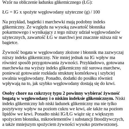
Wzór na obliczenie ładunku glikemicznego (ŁG):
ŁG = IG x spożyte węglowodany użyteczne (g) / 100
Na przykład, bagietki i marchewki mają podobny indeks
glikemiczny. Ze względu na wysoką zawartość błonnika
pokarmowego i wynikający z tego niższy udział węglowodanów
użytecznych, zawartość ŁG w marchwi jest znacznie niższa niż w
bagietce.
Żywność bogata w węglowodany złożone i błonnik ma zazwyczaj
niższy indeks glikemiczny. Nie mniej jednak na IG wpływ ma
również sposób przygotowania żywności. Przykładowo, gotowana
marchewka ma wyższy indeks glikemiczny niż surowa marchew,
ponieważ gotowanie rozkłada strukturę komórkową i szybciej
uwalnia węglowodany. Ponadto, dodatki do posiłku również
wpływają na to, jak szybko węglowodany dostają się do krwi.
Osoby chore na cukrzycę typu 2 powinny wybierać żywność
bogatą w węglowodany i o niskim indeksie glikemicznym.
Niski
indeks glikemiczny lub niski ładunek glikemiczny ma nie tylko
pozytywny wpływ na poziom cukru we krwi, ale także na poziom
lipidów we krwi. Ponadto niski IG/ŁG wiąże się z większym
spożyciem błonnika, mikroelementów i substancji fitoodżywczych,
a także mniejszym spożyciem żywności wysoko przetworzonej.