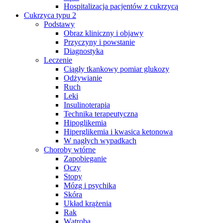
Hospitalizacja pacjentów z cukrzycą
Cukrzyca typu 2
Podstawy
Obraz kliniczny i objawy
Przyczyny i powstanie
Diagnostyka
Leczenie
Ciągły tkankowy pomiar glukozy
Odżywianie
Ruch
Leki
Insulinoterapia
Technika terapeutyczna
Hipoglikemia
Hiperglikemia i kwasica ketonowa
W nagłych wypadkach
Choroby wtórne
Zapobieganie
Oczy
Stopy
Mózg i psychika
Skóra
Układ krążenia
Rak
Wątroba