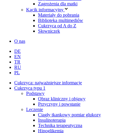
Zagrożenia dla matki
Kącik informacyjny
Materiały do pobrania
Biblioteka multimediów
Cukrzyca od A do Z
Słowniczek
O nas
DE
EN
TR
RU
PL
Cukrzyca: najważniejsze informacje
Cukrzyca typu 1
Podstawy
Obraz kliniczny i objawy
Przyczyny i powstanie
Leczenie
Ciągły tkankowy pomiar glukozy
Insulinoterapia
Technika terapeutyczna
Hipoglikemia