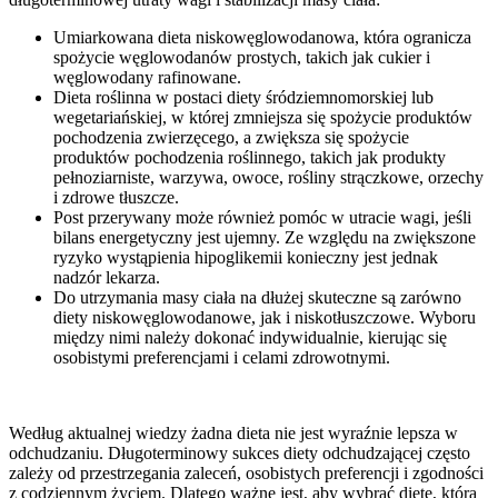
Umiarkowana dieta niskowęglowodanowa, która ogranicza
spożycie węglowodanów prostych, takich jak cukier i
węglowodany rafinowane.
Dieta roślinna w postaci diety śródziemnomorskiej lub
wegetariańskiej, w której zmniejsza się spożycie produktów
pochodzenia zwierzęcego, a zwiększa się spożycie
produktów pochodzenia roślinnego, takich jak produkty
pełnoziarniste, warzywa, owoce, rośliny strączkowe, orzechy
i zdrowe tłuszcze.
Post przerywany może również pomóc w utracie wagi, jeśli
bilans energetyczny jest ujemny. Ze względu na zwiększone
ryzyko wystąpienia hipoglikemii konieczny jest jednak
nadzór lekarza.
Do utrzymania masy ciała na dłużej skuteczne są zarówno
diety niskowęglowodanowe, jak i niskotłuszczowe. Wyboru
między nimi należy dokonać indywidualnie, kierując się
osobistymi preferencjami i celami zdrowotnymi.
Według aktualnej wiedzy żadna dieta nie jest wyraźnie lepsza w
odchudzaniu. Długoterminowy sukces diety odchudzającej często
zależy od przestrzegania zaleceń, osobistych preferencji i zgodności
z codziennym życiem. Dlatego ważne jest, aby wybrać dietę, która