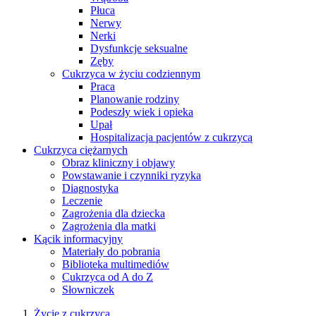
Płuca
Nerwy
Nerki
Dysfunkcje seksualne
Zęby
Cukrzyca w życiu codziennym
Praca
Planowanie rodziny
Podeszły wiek i opieka
Upał
Hospitalizacja pacjentów z cukrzycą
Cukrzyca ciężarnych
Obraz kliniczny i objawy
Powstawanie i czynniki ryzyka
Diagnostyka
Leczenie
Zagrożenia dla dziecka
Zagrożenia dla matki
Kącik informacyjny
Materiały do pobrania
Biblioteka multimediów
Cukrzyca od A do Z
Słowniczek
Życie z cukrzycą