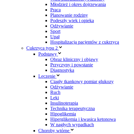
Młodzież i okres dojrzewania
Praca
Planowanie rodziny
Podeszły wiek i opieka
Odżywianie
Sport
Upał
Hospitalizacja pacjentów z cukrzycą
Cukrzyca typu 2
Podstawy
Obraz kliniczny i objawy
Przyczyny i powstanie
Diagnostyka
Leczenie
Ciągły tkankowy pomiar glukozy
Odżywianie
Ruch
Leki
Insulinoterapia
Technika terapeutyczna
Hipoglikemia
Hiperglikemia i kwasica ketonowa
W nagłych wypadkach
Choroby wtórne