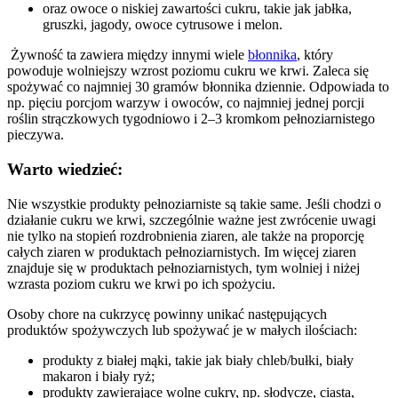
oraz owoce o niskiej zawartości cukru, takie jak jabłka,
gruszki, jagody, owoce cytrusowe i melon.
Żywność ta zawiera między innymi wiele
błonnika
, który
powoduje wolniejszy wzrost poziomu cukru we krwi. Zaleca się
spożywać co najmniej 30 gramów błonnika dziennie. Odpowiada to
np. pięciu porcjom warzyw i owoców, co najmniej jednej porcji
roślin strączkowych tygodniowo i 2–3 kromkom pełnoziarnistego
pieczywa.
Warto wiedzieć:
Nie wszystkie produkty pełnoziarniste są takie same. Jeśli chodzi o
działanie cukru we krwi, szczególnie ważne jest zwrócenie uwagi
nie tylko na stopień rozdrobnienia ziaren, ale także na proporcję
całych ziaren w produktach pełnoziarnistych. Im więcej ziaren
znajduje się w produktach pełnoziarnistych, tym wolniej i niżej
wzrasta poziom cukru we krwi po ich spożyciu.
Osoby chore na cukrzycę powinny unikać następujących
produktów spożywczych lub spożywać je w małych ilościach:
produkty z białej mąki, takie jak biały chleb/bułki, biały
makaron i biały ryż;
produkty zawierające wolne cukry, np. słodycze, ciasta,