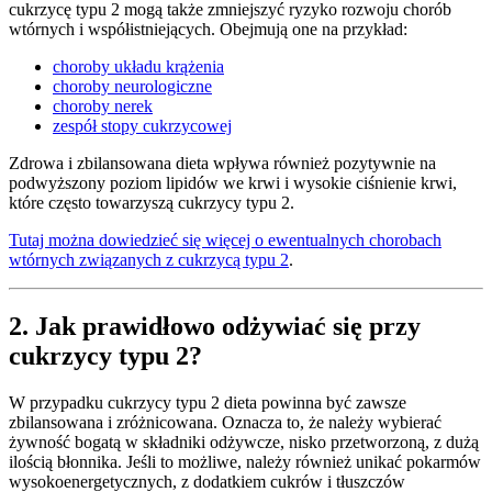
cukrzycę typu 2 mogą także zmniejszyć ryzyko rozwoju chorób
wtórnych i współistniejących. Obejmują one na przykład:
choroby układu krążenia
choroby neurologiczne
choroby nerek
zespół stopy cukrzycowej
Zdrowa i zbilansowana dieta wpływa również pozytywnie na
podwyższony poziom lipidów we krwi i wysokie ciśnienie krwi,
które często towarzyszą cukrzycy typu 2.
Tutaj można dowiedzieć się więcej o ewentualnych chorobach
wtórnych związanych z cukrzycą typu 2
.
2. Jak prawidłowo odżywiać się przy
cukrzycy typu 2?
W przypadku cukrzycy typu 2 dieta powinna być zawsze
zbilansowana i zróżnicowana. Oznacza to, że należy wybierać
żywność bogatą w składniki odżywcze, nisko przetworzoną, z dużą
ilością błonnika. Jeśli to możliwe, należy również unikać pokarmów
wysokoenergetycznych, z dodatkiem cukrów i tłuszczów