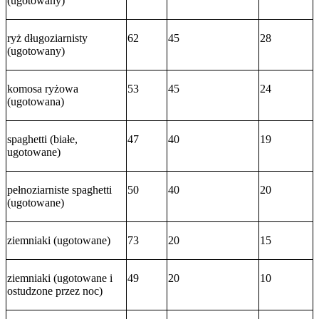
(ugotowany)
ryż długoziarnisty
62
45
28
(ugotowany)
komosa ryżowa
53
45
24
(ugotowana)
spaghetti (białe,
47
40
19
ugotowane)
pełnoziarniste spaghetti
50
40
20
(ugotowane)
ziemniaki (ugotowane)
73
20
15
ziemniaki (ugotowane i
49
20
10
ostudzone przez noc)