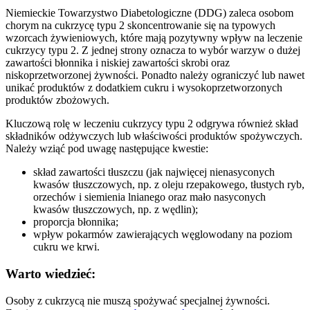
Niemieckie Towarzystwo Diabetologiczne (DDG) zaleca osobom
chorym na cukrzycę typu 2 skoncentrowanie się na typowych
wzorcach żywieniowych, które mają pozytywny wpływ na leczenie
cukrzycy typu 2. Z jednej strony oznacza to wybór warzyw o dużej
zawartości błonnika i niskiej zawartości skrobi oraz
niskoprzetworzonej żywności. Ponadto należy ograniczyć lub nawet
unikać produktów z dodatkiem cukru i wysokoprzetworzonych
produktów zbożowych.
Kluczową rolę w leczeniu cukrzycy typu 2 odgrywa również skład
składników odżywczych lub właściwości produktów spożywczych.
Należy wziąć pod uwagę następujące kwestie:
skład zawartości tłuszczu (jak najwięcej nienasyconych
kwasów tłuszczowych, np. z oleju rzepakowego, tłustych ryb,
orzechów i siemienia lnianego oraz mało nasyconych
kwasów tłuszczowych, np. z wędlin);
proporcja błonnika;
wpływ pokarmów zawierających węglowodany na poziom
cukru we krwi.
Warto wiedzieć:
Osoby z cukrzycą nie muszą spożywać specjalnej żywności.