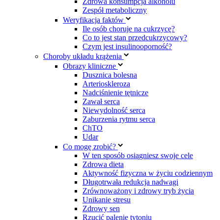
Zdrowa konsumpcja alkoholu
Zespół metaboliczny
Weryfikacja faktów
Ile osób choruje na cukrzycę?
Co to jest stan przedcukrzycowy?
Czym jest insulinooporność?
Choroby układu krążenia
Obrazy kliniczne
Dusznica bolesna
Arterioskleroza
Nadciśnienie tętnicze
Zawał serca
Niewydolność serca
Zaburzenia rytmu serca
ChTO
Udar
Co mogę zrobić?
W ten sposób osiągniesz swoje cele
Zdrowa dieta
Aktywność fizyczna w życiu codziennym
Długotrwała redukcja nadwagi
Zrównoważony i zdrowy tryb życia
Unikanie stresu
Zdrowy sen
Rzucić palenie tytoniu