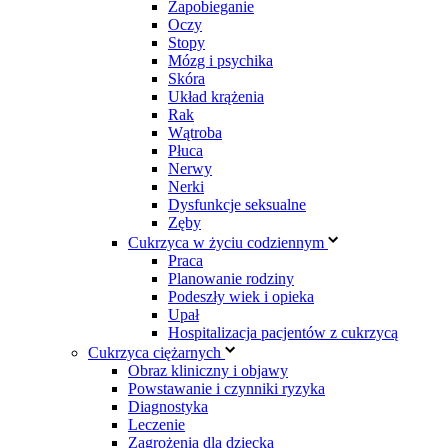
Zapobieganie
Oczy
Stopy
Mózg i psychika
Skóra
Układ krążenia
Rak
Wątroba
Płuca
Nerwy
Nerki
Dysfunkcje seksualne
Zęby
Cukrzyca w życiu codziennym
Praca
Planowanie rodziny
Podeszły wiek i opieka
Upał
Hospitalizacja pacjentów z cukrzycą
Cukrzyca ciężarnych
Obraz kliniczny i objawy
Powstawanie i czynniki ryzyka
Diagnostyka
Leczenie
Zagrożenia dla dziecka