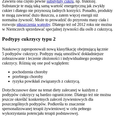
Zawiera ona często pewne
substytuty cukru
, np. fruktozę.
Substancje te mają taką samą wartość energetyczną jak zwykły
cukier i dlatego nie przynoszą żadnych korzyści. Ponadto, produkty
te mogą zawierać dużo tłuszczu, a zatem więcej energii niż
normalna żywność. Może to prowadzić do przyrostu masy ciała i
rozwoju
stłuszczenia wątroby
. Dlatego też od 2012 roku nie można
w Niemczech sprzedawać specjalnej żywności dla osób z cukrzycą.
Podtypy cukrzycy typu 2
Naukowcy zaproponowali nową klasyfikację obejmującą łącznie
5 podtypów cukrzycy. Podtypy mają umożliwić dokładniejsze
zobrazowanie i leczenie złożoności i indywidualnego postępu
cukrzycy. Różnią się one pod względem:
pochodzenia choroby
przebiegu choroby
ryzyka powikłań związanych z cukrzycą.
Dotychczasowe dane na temat diety zalecanej w każdym z
podtypów cukrzycy są bardzo ograniczone. Dlatego też nie można
jeszcze określić konkretnych zaleceń żywieniowych dla
poszczególnych podtypów. Podkreśla to znaczenie
spersonalizowanej terapii żywieniowej w celu pełnego
wykorzystania potencjału terapii podstawowej.