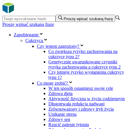
Proszę wpisać szukaną frazę
Proszę wpisać szukaną frazę
Zapobieganie
Cukrzyca
Czy jestem zagrożony?
Co zwiększa ryzyko zachorowania na
cukrzycę typu 2?
Genetycznie uwarunkowane czynniki
ryzyka zachorowania a cukrzycę typu 2
Czy istnieje ryzyko wystąpienia cukrzycy
typu 1?
Co mogę zrobić?
W ten sposób osiągniesz swoje cele
Zdrowa dieta
Aktywność fizyczna w życiu codziennym
Długotrwała redukcja nadwagi
Zrównoważony i zdrowy tryb życia
Unikanie stresu
Zdrowy sen
Rzucić palenie tytoniu