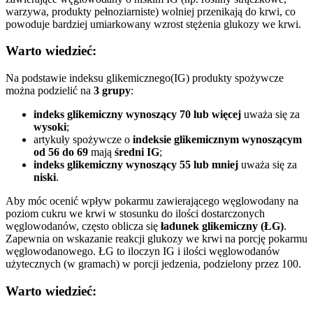
warzywa, produkty pełnoziarniste) wolniej przenikają do krwi, co
powoduje bardziej umiarkowany wzrost stężenia glukozy we krwi.
Warto wiedzieć:
Na podstawie indeksu glikemicznego
(IG) produkty spożywcze
można podzielić na
3 grupy
:
indeks glikemiczny wynoszący 70 lub więcej
uważa się za
wysoki
;
artykuły spożywcze o
indeksie glikemicznym wynoszącym
od 56 do 69
mają
średni IG
;
indeks glikemiczny wynoszący 55 lub mniej
uważa się za
niski
.
Aby móc ocenić wpływ pokarmu zawierającego węglowodany na
poziom cukru we krwi w stosunku do ilości dostarczonych
węglowodanów, często oblicza się
ładunek glikemiczny (ŁG)
.
Zapewnia on wskazanie reakcji glukozy we krwi na porcję pokarmu
węglowodanowego. ŁG to iloczyn IG i ilości węglowodanów
użytecznych (w gramach) w porcji jedzenia, podzielony przez 100.
Warto wiedzieć: