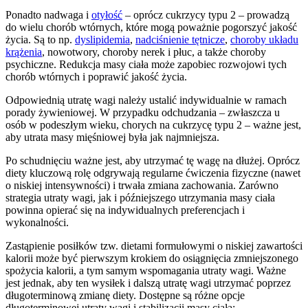
Ponadto nadwaga i
otyłość
– oprócz cukrzycy typu 2 – prowadzą
do wielu chorób wtórnych, które mogą poważnie pogorszyć jakość
życia. Są to np.
dyslipidemia
,
nadciśnienie tętnicze
,
choroby układu
krążenia
, nowotwory, choroby nerek i płuc, a także choroby
psychiczne. Redukcja masy ciała może zapobiec rozwojowi tych
chorób wtórnych i poprawić jakość życia.
Odpowiednią utratę wagi należy ustalić indywidualnie w ramach
porady żywieniowej. W przypadku odchudzania – zwłaszcza u
osób w podeszłym wieku, chorych na cukrzycę typu 2 – ważne jest,
aby utrata masy mięśniowej była jak najmniejsza.
Po schudnięciu ważne jest, aby utrzymać tę wagę na dłużej. Oprócz
diety kluczową rolę odgrywają regularne ćwiczenia fizyczne (nawet
o niskiej intensywności) i trwała zmiana zachowania. Zarówno
strategia utraty wagi, jak i późniejszego utrzymania masy ciała
powinna opierać się na indywidualnych preferencjach i
wykonalności.
Zastąpienie posiłków tzw. dietami formułowymi o niskiej zawartości
kalorii może być pierwszym krokiem do osiągnięcia zmniejszonego
spożycia kalorii, a tym samym wspomagania utraty wagi. Ważne
jest jednak, aby ten wysiłek i dalszą utratę wagi utrzymać poprzez
długoterminową zmianę diety. Dostępne są różne opcje
długoterminowej utraty wagi i stabilizacji masy ciała: