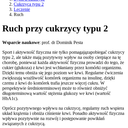
Cukrzyca typu 2
Leczenie
Ruch
Ruch przy cukrzycy typu 2
Wsparcie naukowe
: prof. dr Dominik Pesta
Sport i aktywność fizyczna nie tylko pomagają
zapobiegać cukrzycy
typu 2, ale także mają pozytywny wpływ na osoby cierpiące na tę
chorobę, ponieważ każda aktywność fizyczna prowadzi do tego, że
cukier (glukoza) z krwi jest wchłaniany przez komórki organizmu.
Dzięki temu obniża się jego poziom we krwi. Regularne ćwiczenia
zwiększają wrażliwość komórek organizmu na insulinę, dzięki
czemu z krwi do komórek trafia jeszcze więcej cukru. W
perspektywie średnioterminowej może to również obniżyć
długoterminową wartość stężenia glukozy we krwi (wartość
HbA1c).
Oprócz pozytywnego wpływu na cukrzycę, regularny ruch wspiera
układ krążenia i obniża ciśnienie krwi. Ponadto aktywność fizyczna
wpływa pozytywnie na rozwój i postępowanie powikłań
związanych z cukrzycą.