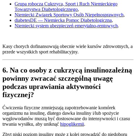
Grupa robocza Cukrzyca, Sport i Ruch Niemieckiego
Towarzystwa Diabetologicznego
,
Niemiecki Związek Sportowy Osób Niepełnosprawnych
,
diabetesDE — Niemiecka Pomoc Diabetologiczna
,
Niemiecki system ubezpieczeń emerytalno-rentowych
.
Kasy chorych dofinansowują obecnie wiele kursów zdrowotnych, a
przede wszystkich sport rehabilitacyjny.
6. Na co osoby z cukrzycą insulinozależną
powinny zwracać szczególną uwagę
podczas uprawiania aktywności
fizycznej?
Ćwiczenia fizyczne zmniejszają zapotrzebowanie komórek
organizmu na insulinę, dlatego dawka insuliny i/lub spożycie
węglowodanów muszą być dostosowane do intensywności i czasu
trwania wysiłku, aby uniknąć
hipoglikemii
.
Zbyt niski poziom insuliny może z kolei prowadzić do niedoboru