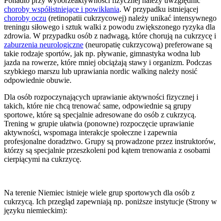
Ponadto przy wyborzeaktywności fizycznej należy uwzględnić
choroby współistniejące i powikłania
. W przypadku istniejącej
choroby oczu
(retinopatii cukrzycowej) należy unikać intensywnego
treningu siłowego i sztuk walki z powodu zwiększonego ryzyka dla
zdrowia. W przypadku osób z nadwagą, które chorują na cukrzycę i
zaburzenia neurologiczne
(neuropatię cukrzycową) preferowane są
takie rodzaje sportów, jak np. pływanie, gimnastyka wodna lub
jazda na rowerze, które mniej obciążają stawy i organizm. Podczas
szybkiego marszu lub uprawiania nordic walking należy nosić
odpowiednie obuwie.
Dla osób rozpoczynających uprawianie aktywności fizycznej i
takich, które nie chcą trenować same, odpowiednie są grupy
sportowe, które są specjalnie adresowane do osób z cukrzycą.
Trening w grupie ułatwia (ponowne) rozpoczęcie uprawianie
aktywności, wspomaga interakcje społeczne i zapewnia
profesjonalne doradztwo. Grupy są prowadzone przez instruktorów,
którzy są specjalnie przeszkoleni pod kątem trenowania z osobami
cierpiącymi na cukrzycę.
Na terenie Niemiec istnieje wiele grup sportowych dla osób z
cukrzycą. Ich przegląd zapewniają np. poniższe instytucje (Strony w
języku niemieckim):