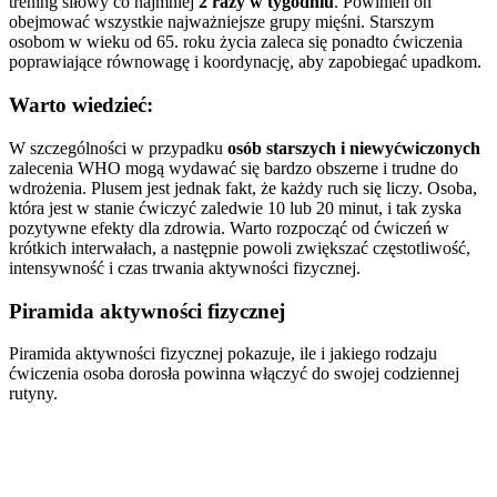
trening siłowy co najmniej
2 razy w tygodniu
. Powinien on
obejmować wszystkie najważniejsze grupy mięśni. Starszym
osobom w wieku od 65. roku życia zaleca się ponadto ćwiczenia
poprawiające równowagę i koordynację, aby zapobiegać upadkom.
Warto wiedzieć:
W szczególności w przypadku
osób starszych i niewyćwiczonych
zalecenia WHO mogą wydawać się bardzo obszerne i trudne do
wdrożenia. Plusem jest jednak fakt, że każdy ruch się liczy. Osoba,
która jest w stanie ćwiczyć zaledwie 10 lub 20 minut, i tak zyska
pozytywne efekty dla zdrowia. Warto rozpocząć od ćwiczeń w
krótkich interwałach, a następnie powoli zwiększać częstotliwość,
intensywność i czas trwania aktywności fizycznej.
Piramida aktywności fizycznej
Piramida aktywności fizycznej pokazuje, ile i jakiego rodzaju
ćwiczenia osoba dorosła powinna włączyć do swojej codziennej
rutyny.