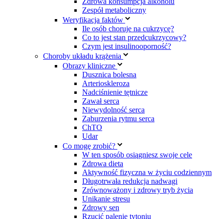
Zdrowa konsumpcja alkoholu
Zespół metaboliczny
Weryfikacja faktów
Ile osób choruje na cukrzycę?
Co to jest stan przedcukrzycowy?
Czym jest insulinooporność?
Choroby układu krążenia
Obrazy kliniczne
Dusznica bolesna
Arterioskleroza
Nadciśnienie tętnicze
Zawał serca
Niewydolność serca
Zaburzenia rytmu serca
ChTO
Udar
Co mogę zrobić?
W ten sposób osiągniesz swoje cele
Zdrowa dieta
Aktywność fizyczna w życiu codziennym
Długotrwała redukcja nadwagi
Zrównoważony i zdrowy tryb życia
Unikanie stresu
Zdrowy sen
Rzucić palenie tytoniu