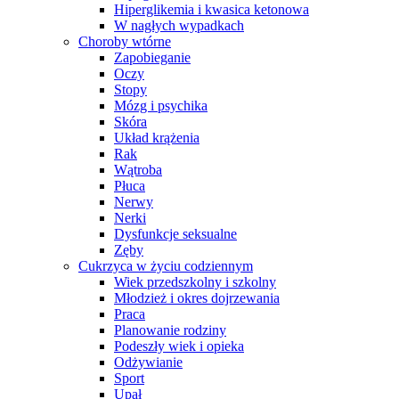
Hiperglikemia i kwasica ketonowa
W nagłych wypadkach
Choroby wtórne
Zapobieganie
Oczy
Stopy
Mózg i psychika
Skóra
Układ krążenia
Rak
Wątroba
Płuca
Nerwy
Nerki
Dysfunkcje seksualne
Zęby
Cukrzyca w życiu codziennym
Wiek przedszkolny i szkolny
Młodzież i okres dojrzewania
Praca
Planowanie rodziny
Podeszły wiek i opieka
Odżywianie
Sport
Upał