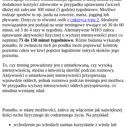
dodatkowe korzyści zdrowotne w przypadku uprawiania ćwiczeń
dłużej niż zalecane 300 minut (5 godzin) tygodniowo. Możliwe
rodzaje sportów to np. jazda na rowerze, marsz, jogging lub
pływanie. Dotyczy to również osób z
cukrzycą typu 2
. Idealnym
rozwiązaniem jest podział na sesje treningowe trwające od 30 do 60
minut, od 3 do 4 razy w tygodniu. Alternatywnie WHO zaleca
uprawianie aktywności fizycznej o wyższej intensywności przez co
najmniej
75 do 150 minut tygodniowo
. Różne badania wykazały
ponadto, że zwłaszcza ruch po posiłku może poprawiać kontrolę
poziomu cukru we krwi poprzez łagodzenie ostrych skoków jego
poziomu.
To, czy trening prowadzony jest z umiarkowaną, czy wysoką
intensywnością, można z łatwością określić podczas rozmowy.
Aktywności o umiarkowanej intensywności przyspieszają
wprawdzie oddech, jednak rozmowa podczas treningu jest możliwa.
W przypadku wyższej intensywności oddech przyspieszony, co
utrudnia wymianę zdań.
Ponadto, w miarę możliwości, zaleca się włączenie jak największej
ilości ruchu fizycznego do codziennego życia. Na przykład:
wchodzenie po schodach zamian korzystanie z windy lub