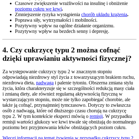
Czasowe zwiększenie wrażliwości na insulinę i obniżenie
poziomu cukru we krwi
.
Zmniejszenie ryzyka wystąpienia
chorób układu krążenia
.
Poprawa siły, wytrzymałości i mobilności.
Pozytywny wpływ na ogólne działanie organizmu.
Pozytywny wpływ na bezdech senny i depresję.
4. Czy cukrzycę typu 2 można cofnąć
dzięki uprawianiu aktywności fizycznej?
Za występowanie cukrzycy typu 2 w znacznym stopniu
odpowiadają niezdrowy styl życia z towarzyszącym brakiem ruchu,
niezdrowa dieta,
nadwaga
i palenie tytoniu. Obszerna zmiana stylu
życia, która charakteryzuje się w szczególności redukcją masy ciała
i zmianą diety, ale również regularną aktywnością fizyczną w
wystarczającym stopniu, może nie tylko zapobiegać chorobie, ale
także ją cofnąć, przynajmniej tymczasowo. Dotyczy to zwłaszcza
osób z nadwagą, które od dłuższego czasu chorują na cukrzycę
typu 2. W tym kontekście eksperci mówią o
remisji
. W przypadku
remisji wartości glukozy we krwi trwale się obniżają do normalnego
poziomu bez przyjmowania leków obniżających poziom cukru.
Więcej informacji na temat żywienia w przypadku cukrzycy typu 2