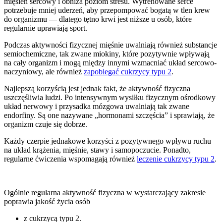
mięsień sercowy i obniża poziom stresu. Wytrenowane serce
potrzebuje mniej uderzeń, aby przepompować bogatą w tlen krew
do organizmu — dlatego tętno krwi jest niższe u osób, które
regularnie uprawiają sport.
Podczas aktywności fizycznej mięśnie uwalniają również substancje
semiochemiczne, tak zwane miokiny, które pozytywnie wpływają
na cały organizm i mogą między innymi wzmacniać układ sercowo-
naczyniowy, ale również
zapobiegać cukrzycy typu 2
.
Najlepszą korzyścią jest jednak fakt, że aktywność fizyczna
uszczęśliwia ludzi. Po intensywnym wysiłku fizycznym ośrodkowy
układ nerwowy i przysadka mózgowa uwalniają tak zwane
endorfiny. Są one nazywane „hormonami szczęścia” i sprawiają, że
organizm czuje się dobrze.
Każdy czerpie jednakowe korzyści z pozytywnego wpływu ruchu
na układ krążenia, mięśnie, stawy i samopoczucie. Ponadto,
regularne ćwiczenia wspomagają również
leczenie cukrzycy typu 2
.
Ogólnie regularna aktywność fizyczna w wystarczający zakresie
poprawia jakość życia osób
z cukrzycą typu 2.