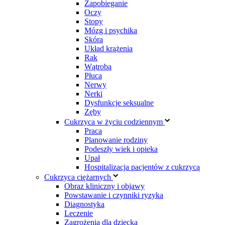
Zapobieganie
Oczy
Stopy
Mózg i psychika
Skóra
Układ krążenia
Rak
Wątroba
Płuca
Nerwy
Nerki
Dysfunkcje seksualne
Zęby
Cukrzyca w życiu codziennym
Praca
Planowanie rodziny
Podeszły wiek i opieka
Upał
Hospitalizacja pacjentów z cukrzycą
Cukrzyca ciężarnych
Obraz kliniczny i objawy
Powstawanie i czynniki ryzyka
Diagnostyka
Leczenie
Zagrożenia dla dziecka