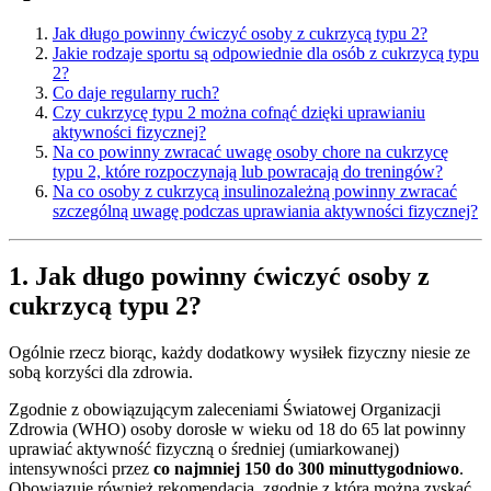
Jak długo powinny ćwiczyć osoby z cukrzycą typu 2?
Jakie rodzaje sportu są odpowiednie dla osób z cukrzycą typu
2?
Co daje regularny ruch?
Czy cukrzycę typu 2 można cofnąć dzięki uprawianiu
aktywności fizycznej?
Na co powinny zwracać uwagę osoby chore na cukrzycę
typu 2, które rozpoczynają lub powracają do treningów?
Na co osoby z cukrzycą insulinozależną powinny zwracać
szczególną uwagę podczas uprawiania aktywności fizycznej?
1. Jak długo powinny ćwiczyć osoby z
cukrzycą typu 2?
Ogólnie rzecz biorąc, każdy dodatkowy wysiłek fizyczny niesie ze
sobą korzyści dla zdrowia.
Zgodnie z obowiązującym zaleceniami Światowej Organizacji
Zdrowia (WHO) osoby dorosłe w wieku od 18 do 65 lat powinny
uprawiać aktywność fizyczną o średniej (umiarkowanej)
intensywności przez
co najmniej 150 do 300 minut
tygodniowo
.
Obowiązuje również rekomendacja, zgodnie z którą można zyskać