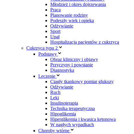
Młodzież i okres dojrzewania
Praca
Planowanie rodziny
Podeszły wiek i opieka
Odżywianie
Sport
Upał
Hospitalizacja pacjentów z cukrzycą
Cukrzyca typu 2
Podstawy
Obraz kliniczny i objawy
Przyczyny i powstanie
Diagnostyka
Leczenie
Ciągły tkankowy pomiar glukozy
Odżywianie
Ruch
Leki
Insulinoterapia
Technika terapeutyczna
Hipoglikemia
Hiperglikemia i kwasica ketonowa
W nagłych wypadkach
Choroby wtórne