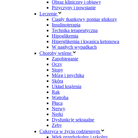
Obraz kliniczny i objawy
Przyczyny i powstanie
Leczenie
Ciągły tkankowy pomiar glukozy
Insulinoterapia
Technika terapeutyczna
Hipoglikemia
Hiperglikemia i kwasica ketonowa
W nagłych wypadkach
Choroby wtórne
Zapobieganie
Oczy
Stopy
Mózg i psychika
Skóra
Układ krążenia
Rak
Wątroba
Płuca
Nerwy
Nerki
Dysfunkcje seksualne
Zęby
Cukrzyca w życiu codziennym
Wiek przedszkolny i szkolny