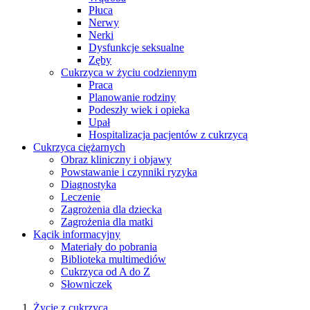
Płuca
Nerwy
Nerki
Dysfunkcje seksualne
Zęby
Cukrzyca w życiu codziennym
Praca
Planowanie rodziny
Podeszły wiek i opieka
Upał
Hospitalizacja pacjentów z cukrzycą
Cukrzyca ciężarnych
Obraz kliniczny i objawy
Powstawanie i czynniki ryzyka
Diagnostyka
Leczenie
Zagrożenia dla dziecka
Zagrożenia dla matki
Kącik informacyjny
Materiały do pobrania
Biblioteka multimediów
Cukrzyca od A do Z
Słowniczek
Życie z cukrzycą