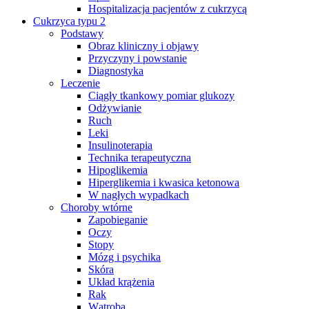
Hospitalizacja pacjentów z cukrzycą
Cukrzyca typu 2
Podstawy
Obraz kliniczny i objawy
Przyczyny i powstanie
Diagnostyka
Leczenie
Ciągły tkankowy pomiar glukozy
Odżywianie
Ruch
Leki
Insulinoterapia
Technika terapeutyczna
Hipoglikemia
Hiperglikemia i kwasica ketonowa
W nagłych wypadkach
Choroby wtórne
Zapobieganie
Oczy
Stopy
Mózg i psychika
Skóra
Układ krążenia
Rak
Wątroba