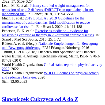
2022, 17: S159-S204
Lean, M. E. et al.:
Primary care-led weight management for
remission of type 2 diabetes (DiRECT): an open-label, cluster-
randomised trial
. In: Lancet, 2018, 391: 541-551
Mach, F. et al.:
2019 ESC/EAS 2019 Guidelines for the
management of dyslipidaemias: lipid modification to reduce
cardiovascular risk
. In: Eur Heart J, 2020, 41: 111-188
Pedersen, B. K. et al.:
Exercise as medicine – evidence for
prescribing exercise as therapy in 26 different chronic diseases
. In:
Scand J Med Sci Sports, 2015, 25: 1-72
Rütten, A. et al. (Hrsg.):
Nationale Empfehlungen für Bewegung
und Bewegungsförderung
. FAU Erlangen-Nürnberg, 2016
Thurm, U. et al. (2018): Diabetes- und Sportfibel: Mit Diabetes
weiter laufen. 4. Auflage. Kirchheim-Verlag, Mainz, ISBN: 978-3-
87409-630-0
World Health Organization:
Global status report on physical activity
2022
. 2022
World Health Organization:
WHO Guidelines on physical activity
and sedentary behavior
. 2020
Stan: 12.06.2023
Słowniczek
Cukrzyca od A do Z