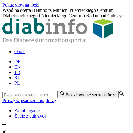
Pokaż główną treść
Wspólna oferta Helmholtz Munich, Niemieckiego Centrum
Diabetologicznego i Niemieckiego Centrum Badań nad Cukrzycą
O nas
DE
EN
TR
RU
PL
Proszę wpisać szukaną frazę
Proszę wpisać szukaną frazę
Zapobieganie
Życie z cukrzycą