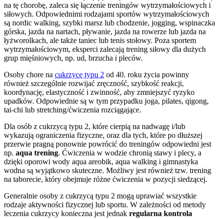
na tę chorobę, zaleca się łączenie treningów wytrzymałościowych i
siłowych. Odpowiednimi rodzajami sportów wytrzymałościowych
są nordic walking, szybki marsz lub chodzenie, jogging, wspinaczka
górska, jazda na nartach, pływanie, jazda na rowerze lub jazda na
łyżworolkach, ale także taniec lub tenis stołowy. Poza sportem
wytrzymałościowym, eksperci zalecają trening siłowy dla dużych
grup mięśniowych, np. ud, brzucha i pleców.
Osoby chore na
cukrzycę typu 2
od 40. roku życia powinny
również szczególnie rozwijać zręczność, szybkość reakcji,
koordynację, elastyczność i zwinność, aby zmniejszyć ryzyko
upadków. Odpowiednie są w tym przypadku joga, pilates, qigong,
tai-chi lub stretching/ćwiczenia rozciągające.
Dla osób z cukrzycą typu 2, które cierpią na nadwagę i/lub
wykazują ograniczenia fizyczne, oraz dla tych, które po dłuższej
przerwie pragną ponownie powrócić do treningów odpowiedni jest
np.
aqua trening
. Ćwiczenia w wodzie chronią stawy i plecy, a
dzięki oporowi wody aqua areobik, aqua walking i gimnastyka
wodna są wyjątkowo skuteczne. Możliwy jest również tzw. trening
na taborecie, który obejmuje różne ćwiczenia w pozycji siedzącej.
Generalnie osoby z cukrzycą typu 2 mogą uprawiać wszystkie
rodzaje aktywności fizycznej lub sportu. W zależności od metody
leczenia cukrzycy konieczna jest jednak
regularna kontrola