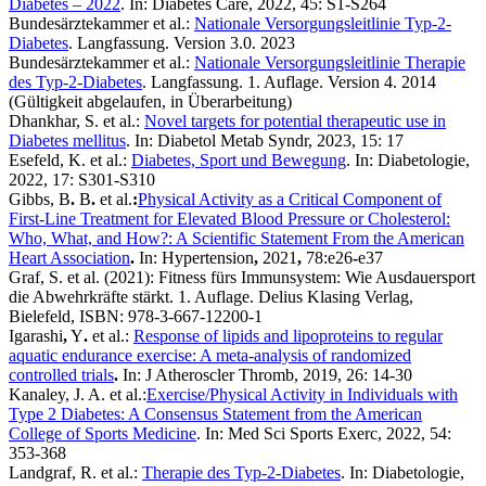
Diabetes – 2022
. In: Diabetes Care, 2022, 45: S1-S264
Bundesärztekammer et al.:
Nationale Versorgungsleitlinie Typ-2-
Diabetes
. Langfassung. Version 3.0. 2023
Bundesärztekammer et al.:
Nationale Versorgungsleitlinie Therapie
des Typ-2-Diabetes
. Langfassung. 1. Auflage. Version 4. 2014
(Gültigkeit abgelaufen, in Überarbeitung)
Dhankhar, S. et al.:
Novel targets for potential therapeutic use in
Diabetes mellitus
. In: Diabetol Metab Syndr, 2023, 15: 17
Esefeld, K. et al.:
Diabetes, Sport und Bewegung
. In: Diabetologie,
2022, 17: S301-S310
Gibbs, B
.
B
.
et al.
:
Physical Activity as a Critical Component of
First-Line Treatment for Elevated Blood Pressure or Cholesterol:
Who, What, and How?: A Scientific Statement From the American
Heart Association
.
In: Hypertension
,
2021
,
78:
e26
-
e37
Graf, S. et al. (2021): Fitness fürs Immunsystem: Wie Ausdauersport
die Abwehrkräfte stärkt. 1. Auflage. Delius Klasing Verlag,
Bielefeld, ISBN: 978-3-667-12200-1
Igarashi
,
Y
.
et al.:
Response of lipids and lipoproteins to regular
aquatic endurance exercise: A meta-analysis of randomized
controlled trials
.
In: J Atheroscler Thromb, 2019, 26: 14-30
Kanaley, J. A. et al.:
Exercise/Physical Activity in Individuals with
Type 2 Diabetes: A Consensus Statement from the American
College of Sports Medicine
. In: Med Sci Sports Exerc, 2022, 54:
353-368
Landgraf, R. et al.:
Therapie des Typ-2-Diabetes
. In: Diabetologie,