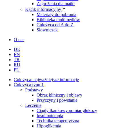
Zagrożenia dla matki
Kącik informacyjny
Materiały do pobrania
Biblioteka multimediów
Cukrzyca od A do Z
Słowniczek
O nas
DE
EN
TR
RU
PL
Cukrzyca: najważniejsze informacje
Cukrzyca typu 1
Podstawy
Obraz kliniczny i objawy
Przyczyny i powstanie
Leczenie
Ciągły tkankowy pomiar glukozy
Insulinoterapia
Technika terapeutyczna
Hipoglikemia