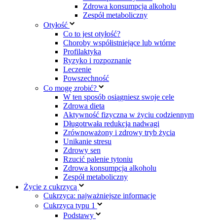
Zdrowa konsumpcja alkoholu
Zespół metaboliczny
Otyłość
Co to jest otyłość?
Choroby współistniejące lub wtórne
Profilaktyka
Ryzyko i rozpoznanie
Leczenie
Powszechność
Co mogę zrobić?
W ten sposób osiągniesz swoje cele
Zdrowa dieta
Aktywność fizyczna w życiu codziennym
Długotrwała redukcja nadwagi
Zrównoważony i zdrowy tryb życia
Unikanie stresu
Zdrowy sen
Rzucić palenie tytoniu
Zdrowa konsumpcja alkoholu
Zespół metaboliczny
Życie z cukrzycą
Cukrzyca: najważniejsze informacje
Cukrzyca typu 1
Podstawy