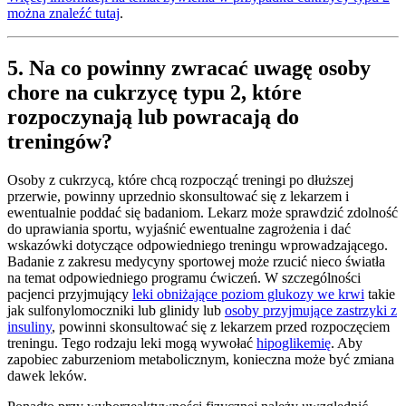
można znaleźć tutaj
.
5. Na co powinny zwracać uwagę osoby
chore na cukrzycę typu 2, które
rozpoczynają lub powracają do
treningów?
Osoby z cukrzycą, które chcą rozpocząć treningi po dłuższej
przerwie, powinny uprzednio skonsultować się z lekarzem i
ewentualnie poddać się badaniom. Lekarz może sprawdzić zdolność
do uprawiania sportu, wyjaśnić ewentualne zagrożenia i dać
wskazówki dotyczące odpowiedniego treningu wprowadzającego.
Badanie z zakresu medycyny sportowej może rzucić nieco światła
na temat odpowiedniego programu ćwiczeń. W szczególności
pacjenci przyjmujący
leki obniżające poziom glukozy we krwi
takie
jak sulfonylomoczniki lub glinidy lub
osoby przyjmujące zastrzyki z
insuliny
, powinni skonsultować się z lekarzem przed rozpoczęciem
treningu. Tego rodzaju leki mogą wywołać
hipoglikemię
. Aby
zapobiec zaburzeniom metabolicznym, konieczna może być zmiana
dawek leków.