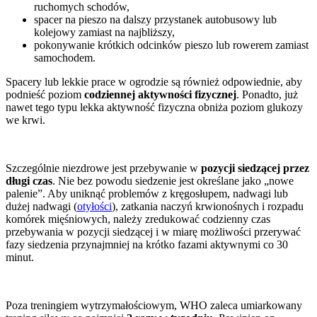
ruchomych schodów,
spacer na pieszo na dalszy przystanek autobusowy lub
kolejowy zamiast na najbliższy,
pokonywanie krótkich odcinków pieszo lub rowerem zamiast
samochodem.
Spacery lub lekkie prace w ogrodzie są również odpowiednie, aby
podnieść poziom
codziennej aktywności fizycznej
. Ponadto, już
nawet tego typu lekka aktywność fizyczna obniża poziom glukozy
we krwi.
Szczególnie niezdrowe jest przebywanie w
pozycji siedzącej przez
długi czas
. Nie bez powodu siedzenie jest określane jako „nowe
palenie”. Aby uniknąć problemów z kręgosłupem, nadwagi lub
dużej nadwagi (
otyłości
), zatkania naczyń krwionośnych i rozpadu
komórek mięśniowych, należy zredukować codzienny czas
przebywania w pozycji siedzącej i w miarę możliwości przerywać
fazy siedzenia przynajmniej na krótko fazami aktywnymi co 30
minut.
Poza treningiem wytrzymałościowym, WHO zaleca umiarkowany