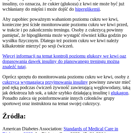
insuliny, co oznacza, że cukier (glukoza) z krwi nie może być już
wchłaniany do mięśni i może dojść do
hiperglikemii
.
Aby zapobiec poważnym wahaniom poziomu cukru we krwi,
konieczne jest ścisłe monitorowanie poziomu cukru we krwi przed,
w trakcie i po zakończeniu treningu. Osoby z cukrzycą powinny
pamiętać, że hipoglikemia może wystąpić również kilka godzin po
wysiłku fizycznym. Dlatego też poziom cukru we krwi należy
kilkakrotnie mierzyć po sesji ćwiczeń.
Więcej informacji na temat kontroli poziomu glukozy we krwi oaz
dopasowania dawek insuliny do planowanego treningu można
znaleźć tutaj
.
Oprócz sprzętu do monitorowania poziomu cukru we krwi, osoby z
cukrzycą wymagającą przyjmowania insuliny
powinny zawsze mieć
pod ręką podczas ćwiczeń żywność zawierającą węglowodany, taką
jak dekstroza lub sok, a także szybko działającą insulinę i
glukagon
.
Ponadto zaleca się poinformowanie innych członków grupy
sportowej oraz instruktora na temat swojej cukrzycy.
Źródła:
American Diabetes Association:
Standards of Medical Care in