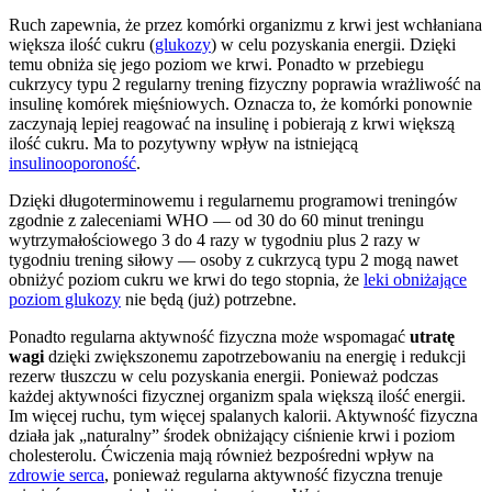
Ruch zapewnia, że przez komórki organizmu z krwi jest wchłaniana
większa ilość cukru (
glukozy
) w celu pozyskania energii. Dzięki
temu obniża się jego poziom we krwi. Ponadto w przebiegu
cukrzycy typu 2 regularny trening fizyczny poprawia wrażliwość na
insulinę komórek mięśniowych. Oznacza to, że komórki ponownie
zaczynają lepiej reagować na insulinę i pobierają z krwi większą
ilość cukru. Ma to pozytywny wpływ na istniejącą
insulinooporoność
.
Dzięki długoterminowemu i regularnemu programowi treningów
zgodnie z zaleceniami WHO — od 30 do 60 minut treningu
wytrzymałościowego 3 do 4 razy w tygodniu plus 2 razy w
tygodniu trening siłowy — osoby z cukrzycą typu 2 mogą nawet
obniżyć poziom cukru we krwi do tego stopnia, że
leki obniżające
poziom glukozy
nie będą (już) potrzebne.
Ponadto regularna aktywność fizyczna może wspomagać
utratę
wagi
dzięki zwiększonemu zapotrzebowaniu na energię i redukcji
rezerw tłuszczu w celu pozyskania energii. Ponieważ podczas
każdej aktywności fizycznej organizm spala większą ilość energii.
Im więcej ruchu, tym więcej spalanych kalorii. Aktywność fizyczna
działa jak „naturalny” środek obniżający ciśnienie krwi i poziom
cholesterolu. Ćwiczenia mają również bezpośredni wpływ na
zdrowie serca
, ponieważ regularna aktywność fizyczna trenuje