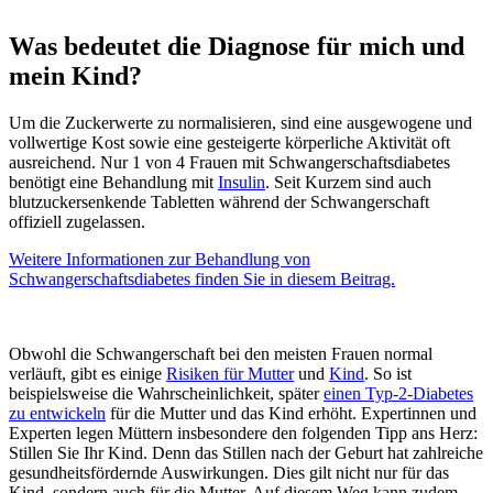
Was bedeutet die Diagnose für mich und
mein Kind?
Um die Zuckerwerte zu normalisieren, sind eine ausgewogene und
vollwertige Kost sowie eine gesteigerte körperliche Aktivität oft
ausreichend. Nur 1 von 4 Frauen mit Schwangerschaftsdiabetes
benötigt eine Behandlung mit
Insulin
. Seit Kurzem sind auch
blutzuckersenkende Tabletten während der Schwangerschaft
offiziell zugelassen.
Weitere Informationen zur Behandlung von
Schwangerschaftsdiabetes finden Sie in diesem Beitrag.
Obwohl die Schwangerschaft bei den meisten Frauen normal
verläuft, gibt es einige
Risiken für Mutter
und
Kind
. So ist
beispielsweise die Wahrscheinlichkeit, später
einen Typ-2-Diabetes
zu entwickeln
für die Mutter und das Kind erhöht. Expertinnen und
Experten legen Müttern insbesondere den folgenden Tipp ans Herz:
Stillen Sie Ihr Kind. Denn das Stillen nach der Geburt hat zahlreiche
gesundheitsfördernde Auswirkungen. Dies gilt nicht nur für das
Kind, sondern auch für die Mutter. Auf diesem Weg kann zudem