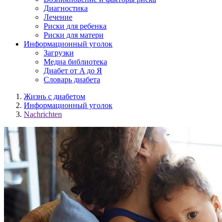
Диагностика
Лечение
Риски для ребенка
Риски для матери
Информационный уголок
Загрузки
Медиа библиотека
Диабет от A до Я
Словарь диабета
Жизнь с диабетом
Информационный уголок
Nachrichten