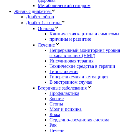
здоровья
Метаболический синдром
Жизнь с диабетом
Диабет: обзор
Диабет 1-го типа
Основы
Клиническая картина и симптомы
причины и развитие
Лечение
Непрерывный мониторинг уровня
сахара в тканях (НМГ)
Инсулиновая терапия
Технические средства в терапии
Гипогликемия
Гипергликемия и кетоацидоз
В экстренном случае
Вторичные заболевания
Профилактика
Зрение
Стопы
Мозг и психика
Кожа
Сердечно-сосудистая система
Рак
Печень