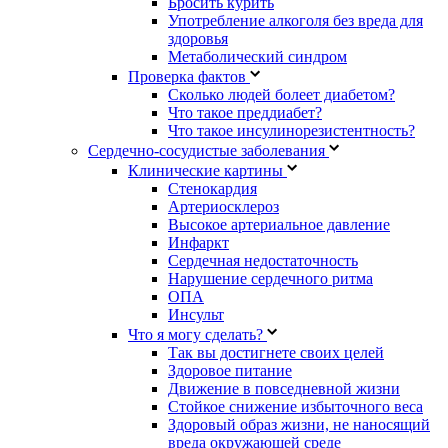
Бросить курить
Употребление алкоголя без вреда для
здоровья
Метаболический синдром
Проверка фактов
Сколько людей болеет диабетом?
Что такое преддиабет?
Что такое инсулинорезистентность?
Сердечно-сосудистые заболевания
Клинические картины
Стенокардия
Артериосклероз
Высокое артериальное давление
Инфаркт
Сердечная недостаточность
Нарушение сердечного ритма
ОПА
Инсульт
Что я могу сделать?
Так вы достигнете своих целей
Здоровое питание
Движение в повседневной жизни
Стойкое снижение избыточного веса
Здоровый образ жизни, не наносящий
вреда окружающей среде