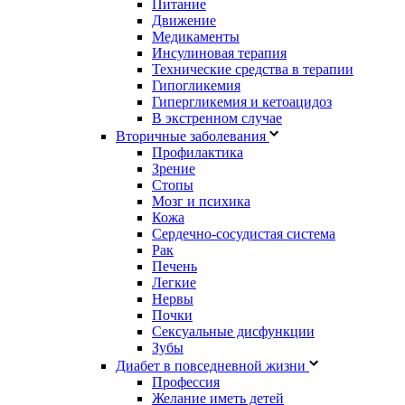
Питание
Движение
Медикаменты
Инсулиновая терапия
Технические средства в терапии
Гипогликемия
Гипергликемия и кетоацидоз
В экстренном случае
Вторичные заболевания
Профилактика
Зрение
Стопы
Мозг и психика
Кожа
Сердечно-сосудистая система
Рак
Печень
Легкие
Нервы
Почки
Сексуальные дисфункции
Зубы
Диабет в повседневной жизни
Профессия
Желание иметь детей