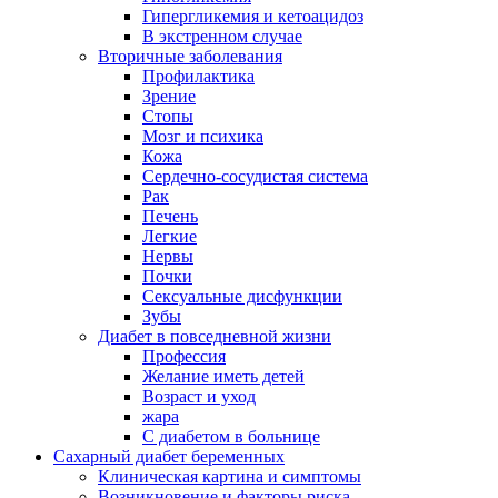
Гипергликемия и кетоацидоз
В экстренном случае
Вторичные заболевания
Профилактика
Зрение
Стопы
Мозг и психика
Кожа
Сердечно-сосудистая система
Рак
Печень
Легкие
Нервы
Почки
Сексуальные дисфункции
Зубы
Диабет в повседневной жизни
Профессия
Желание иметь детей
Возраст и уход
жара
С диабетом в больнице
Сахарный диабет беременных
Клиническая картина и симптомы
Возникновение и факторы риска