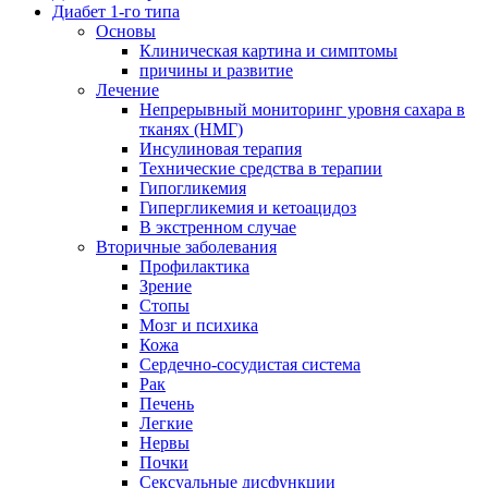
Диабет 1-го типа
Основы
Клиническая картина и симптомы
причины и развитие
Лечение
Непрерывный мониторинг уровня сахара в
тканях (НМГ)
Инсулиновая терапия
Технические средства в терапии
Гипогликемия
Гипергликемия и кетоацидоз
В экстренном случае
Вторичные заболевания
Профилактика
Зрение
Стопы
Мозг и психика
Кожа
Сердечно-сосудистая система
Рак
Печень
Легкие
Нервы
Почки
Сексуальные дисфункции