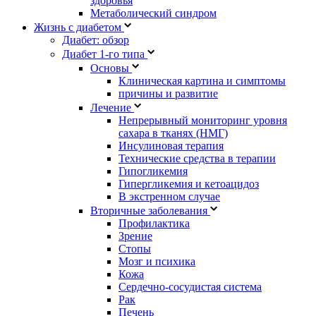
здоровья
Метаболический синдром
Жизнь с диабетом
Диабет: обзор
Диабет 1-го типа
Основы
Клиническая картина и симптомы
причины и развитие
Лечение
Непрерывный мониторинг уровня
сахара в тканях (НМГ)
Инсулиновая терапия
Технические средства в терапии
Гипогликемия
Гипергликемия и кетоацидоз
В экстренном случае
Вторичные заболевания
Профилактика
Зрение
Стопы
Мозг и психика
Кожа
Сердечно-сосудистая система
Рак
Печень