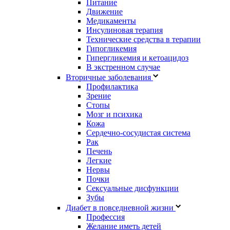
Питание
Движение
Медикаменты
Инсулиновая терапия
Технические средства в терапии
Гипогликемия
Гипергликемия и кетоацидоз
В экстренном случае
Вторичные заболевания
Профилактика
Зрение
Стопы
Мозг и психика
Кожа
Сердечно-сосудистая система
Рак
Печень
Легкие
Нервы
Почки
Сексуальные дисфункции
Зубы
Диабет в повседневной жизни
Профессия
Желание иметь детей