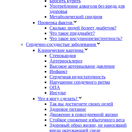
Бросить курить
Употребление алкоголя без вреда для
здоровья
Метаболический синдром
Проверка фактов
Сколько людей болеет диабетом?
Что такое преддиабет?
Что такое инсулинорезистентность?
Сердечно-сосудистые заболевания
Клинические картины
Стенокардия
Артериосклероз
Высокое артериальное давление
Инфаркт
Сердечная недостаточность
Нарушение сердечного ритма
ОПА
Инсульт
Что я могу сделать?
Так вы достигнете своих целей
Здоровое питание
Движение в повседневной жизни
Стойкое снижение избыточного веса
Здоровый образ жизни, не наносящий
вреда окружающей среде