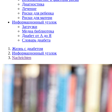
Диагностика
Лечение
Риски для ребенка
Риски для матери
Информационный уголок
Загрузки
Медиа библиотека
Диабет от A до Я
Словарь диабета
Жизнь с диабетом
Информационный уголок
Nachrichten