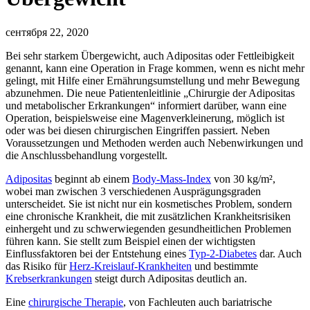
сентября 22, 2020
Bei sehr starkem Übergewicht, auch Adipositas oder Fettleibigkeit
genannt, kann eine Operation in Frage kommen, wenn es nicht mehr
gelingt, mit Hilfe einer Ernährungsumstellung und mehr Bewegung
abzunehmen. Die neue Patientenleitlinie „Chirurgie der Adipositas
und metabolischer Erkrankungen“ informiert darüber, wann eine
Operation, beispielsweise eine Magenverkleinerung, möglich ist
oder was bei diesen chirurgischen Eingriffen passiert. Neben
Voraussetzungen und Methoden werden auch Nebenwirkungen und
die Anschlussbehandlung vorgestellt.
Adipositas
beginnt ab einem
Body-Mass-Index
von 30 kg/m²,
wobei man zwischen 3 verschiedenen Ausprägungsgraden
unterscheidet. Sie ist nicht nur ein kosmetisches Problem, sondern
eine chronische Krankheit, die mit zusätzlichen Krankheitsrisiken
einhergeht und zu schwerwiegenden gesundheitlichen Problemen
führen kann. Sie stellt zum Beispiel einen der wichtigsten
Einflussfaktoren bei der Entstehung eines
Typ-2-Diabetes
dar. Auch
das Risiko für
Herz-Kreislauf-Krankheiten
und bestimmte
Krebserkrankungen
steigt durch Adipositas deutlich an.
Eine
chirurgische Therapie
, von Fachleuten auch bariatrische