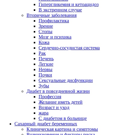
Гипергликемия и кетоацидоз
В экстренном случае
Вторичные заболевания
Профилактика
Зрение
Стопы
Мозг и психика
Кожа
Сердечно-сосудистая система
Рак
Печень
Легкие
Нервы
Почки
Сексуальные дисфункции
Зубы
Диабет в повседневной жизни
Профессия
Желание иметь детей
Возраст и уход
жара
С диабетом в больнице
Сахарный диабет беременных
Клиническая картина и симптомы
Возникновение и факторы риска