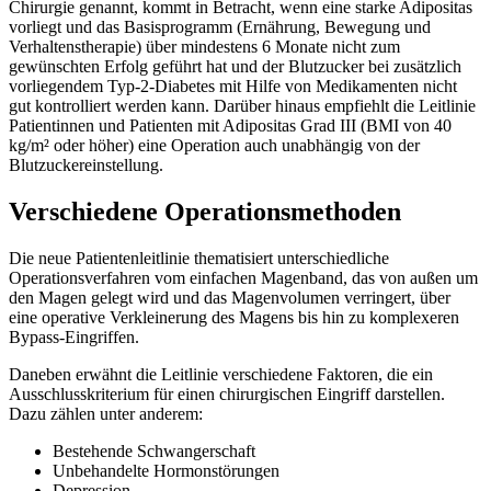
Chirurgie genannt, kommt in Betracht, wenn eine starke Adipositas
vorliegt und das Basisprogramm (Ernährung, Bewegung und
Verhaltenstherapie) über mindestens 6 Monate nicht zum
gewünschten Erfolg geführt hat und der Blutzucker bei zusätzlich
vorliegendem Typ-2-Diabetes mit Hilfe von Medikamenten nicht
gut kontrolliert werden kann. Darüber hinaus empfiehlt die Leitlinie
Patientinnen und Patienten mit Adipositas Grad III (BMI von 40
kg/m² oder höher) eine Operation auch unabhängig von der
Blutzuckereinstellung.
Verschiedene Operationsmethoden
Die neue Patientenleitlinie thematisiert unterschiedliche
Operationsverfahren vom einfachen Magenband, das von außen um
den Magen gelegt wird und das Magenvolumen verringert, über
eine operative Verkleinerung des Magens bis hin zu komplexeren
Bypass-Eingriffen.
Daneben erwähnt die Leitlinie verschiedene Faktoren, die ein
Ausschlusskriterium für einen chirurgischen Eingriff darstellen.
Dazu zählen unter anderem:
Bestehende Schwangerschaft
Unbehandelte Hormonstörungen
Depression