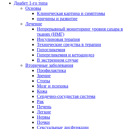
Диабет 1-го типа
Основы
Клиническая картина и симптомы
причины и развитие
Лечение
Непрерывный мониторинг уровня сахара в
тканях (НМГ)
Инсулиновая терапия
Технические средства в терапии
Гипогликемия
Гипергликемия и кетоацидоз
В экстренном случае
Вторичные заболевания
Профилактика
Зрение
Стопы
Мозг и психика
Кожа
Сердечно-сосудистая система
Рак
Печень
Легкие
Нервы
Почки
Сексуальные дисфункции