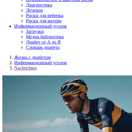
Диагностика
Лечение
Риски для ребенка
Риски для матери
Информационный уголок
Загрузки
Медиа библиотека
Диабет от A до Я
Словарь диабета
Жизнь с диабетом
Информационный уголок
Nachrichten