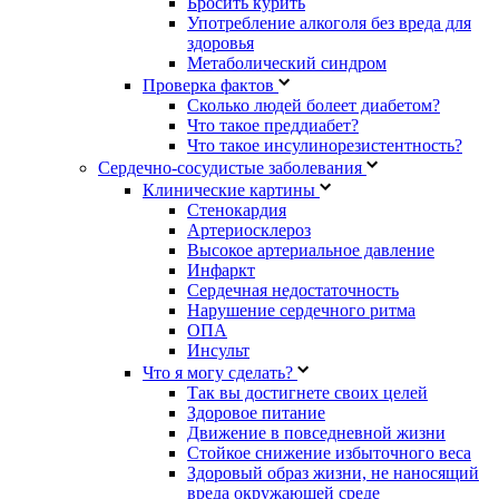
Бросить курить
Употребление алкоголя без вреда для
здоровья
Метаболический синдром
Проверка фактов
Сколько людей болеет диабетом?
Что такое преддиабет?
Что такое инсулинорезистентность?
Сердечно-сосудистые заболевания
Клинические картины
Стенокардия
Артериосклероз
Высокое артериальное давление
Инфаркт
Сердечная недостаточность
Нарушение сердечного ритма
ОПА
Инсульт
Что я могу сделать?
Так вы достигнете своих целей
Здоровое питание
Движение в повседневной жизни
Стойкое снижение избыточного веса
Здоровый образ жизни, не наносящий
вреда окружающей среде