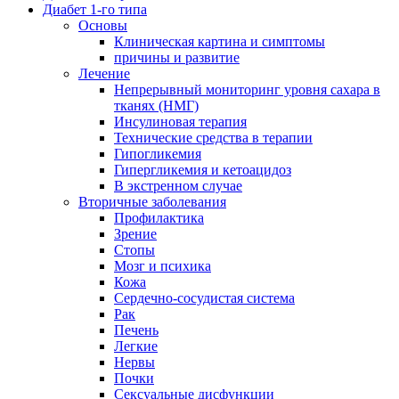
Диабет 1-го типа
Основы
Клиническая картина и симптомы
причины и развитие
Лечение
Непрерывный мониторинг уровня сахара в
тканях (НМГ)
Инсулиновая терапия
Технические средства в терапии
Гипогликемия
Гипергликемия и кетоацидоз
В экстренном случае
Вторичные заболевания
Профилактика
Зрение
Стопы
Мозг и психика
Кожа
Сердечно-сосудистая система
Рак
Печень
Легкие
Нервы
Почки
Сексуальные дисфункции