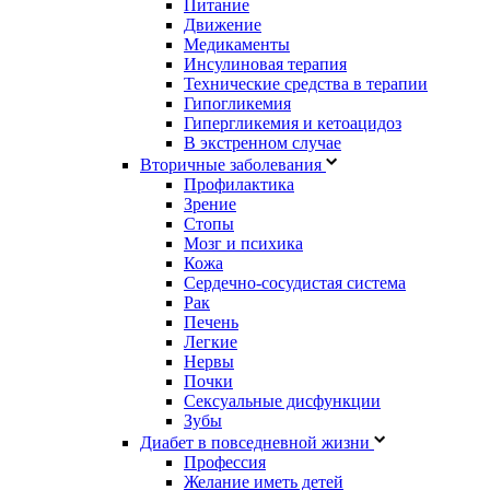
Питание
Движение
Медикаменты
Инсулиновая терапия
Технические средства в терапии
Гипогликемия
Гипергликемия и кетоацидоз
В экстренном случае
Вторичные заболевания
Профилактика
Зрение
Стопы
Мозг и психика
Кожа
Сердечно-сосудистая система
Рак
Печень
Легкие
Нервы
Почки
Сексуальные дисфункции
Зубы
Диабет в повседневной жизни
Профессия
Желание иметь детей