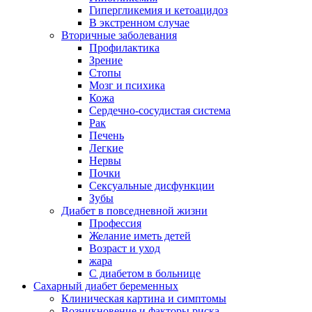
Гипергликемия и кетоацидоз
В экстренном случае
Вторичные заболевания
Профилактика
Зрение
Стопы
Мозг и психика
Кожа
Сердечно-сосудистая система
Рак
Печень
Легкие
Нервы
Почки
Сексуальные дисфункции
Зубы
Диабет в повседневной жизни
Профессия
Желание иметь детей
Возраст и уход
жара
С диабетом в больнице
Сахарный диабет беременных
Клиническая картина и симптомы
Возникновение и факторы риска