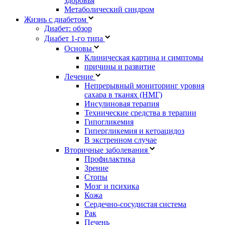
здоровья
Метаболический синдром
Жизнь с диабетом
Диабет: обзор
Диабет 1-го типа
Основы
Клиническая картина и симптомы
причины и развитие
Лечение
Непрерывный мониторинг уровня
сахара в тканях (НМГ)
Инсулиновая терапия
Технические средства в терапии
Гипогликемия
Гипергликемия и кетоацидоз
В экстренном случае
Вторичные заболевания
Профилактика
Зрение
Стопы
Мозг и психика
Кожа
Сердечно-сосудистая система
Рак
Печень