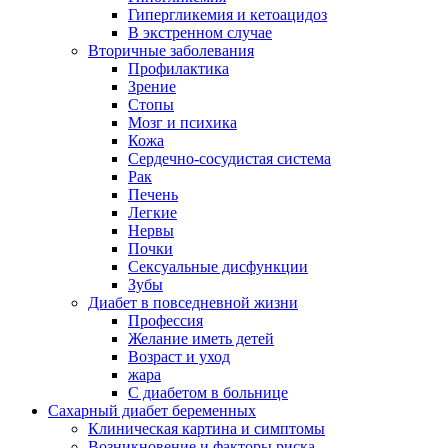
Гипергликемия и кетоацидоз
В экстренном случае
Вторичные заболевания
Профилактика
Зрение
Стопы
Мозг и психика
Кожа
Сердечно-сосудистая система
Рак
Печень
Легкие
Нервы
Почки
Сексуальные дисфункции
Зубы
Диабет в повседневной жизни
Профессия
Желание иметь детей
Возраст и уход
жара
С диабетом в больнице
Сахарный диабет беременных
Клиническая картина и симптомы
Возникновение и факторы риска