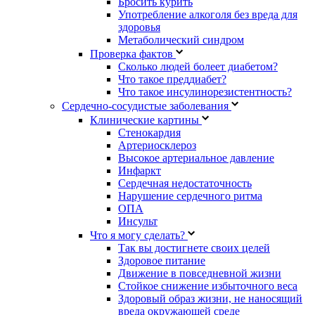
Бросить курить
Употребление алкоголя без вреда для
здоровья
Метаболический синдром
Проверка фактов
Сколько людей болеет диабетом?
Что такое преддиабет?
Что такое инсулинорезистентность?
Сердечно-сосудистые заболевания
Клинические картины
Стенокардия
Артериосклероз
Высокое артериальное давление
Инфаркт
Сердечная недостаточность
Нарушение сердечного ритма
ОПА
Инсульт
Что я могу сделать?
Так вы достигнете своих целей
Здоровое питание
Движение в повседневной жизни
Стойкое снижение избыточного веса
Здоровый образ жизни, не наносящий
вреда окружающей среде