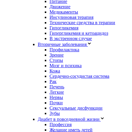
Питание
Движение
Медикаменты
Инсулиновая терапия
Технические средства в терапии
Гипогликемия
Гипергликемия и кетоацидоз
В экстренном случае
Вторичные заболевания
Профилактика
Зрение
Стопы
Мозг и психика
Кожа
Сердечно-сосудистая система
Рак
Печень
Легкие
Нервы
Почки
Сексуальные дисфункции
Зубы
Диабет в повседневной жизни
Профессия
Желание иметь детей