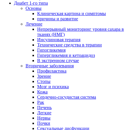
Диабет 1-го типа
Основы
Клиническая картина и симптомы
причины и развитие
Лечение
Непрерывный мониторинг уровня сахара в
тканях (НМГ)
Инсулиновая терапия
Технические средства в терапии
Гипогликемия
Гипергликемия и кетоацидоз
В экстренном случае
Вторичные заболевания
Профилактика
Зрение
Стопы
Мозг и психика
Кожа
Сердечно-сосудистая система
Рак
Печень
Легкие
Нервы
Почки
Сексуальные дисфункции