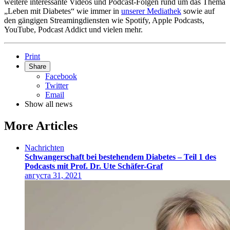
weitere interessante Videos und Podcast-Folgen rund um das Thema
„Leben mit Diabetes“ wie immer in
unserer Mediathek
sowie auf
den gängigen Streamingdiensten wie Spotify, Apple Podcasts,
YouTube, Podcast Addict und vielen mehr.
Print
Share
Facebook
Twitter
Email
Show all news
More Articles
Nachrichten
Schwangerschaft bei bestehendem Diabetes – Teil 1 des
Podcasts mit Prof. Dr. Ute Schäfer-Graf
августа 31, 2021