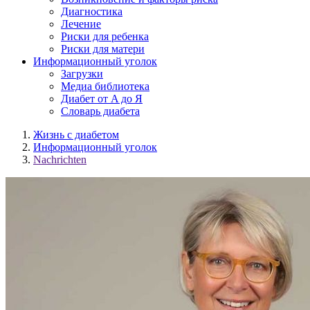
Диагностика
Лечение
Риски для ребенка
Риски для матери
Информационный уголок
Загрузки
Медиа библиотека
Диабет от A до Я
Словарь диабета
Жизнь с диабетом
Информационный уголок
Nachrichten