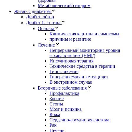
здоровья
Метаболический синдром
Жизнь с диабетом
Диабет: обзор
Диабет 1-го типа
Основы
Клиническая картина и симптомы
причины и развитие
Лечение
Непрерывный мониторинг уровня
сахара в тканях (НМГ)
Инсулиновая терапия
Технические средства в терапии
Гипогликемия
Гипергликемия и кетоацидоз
В экстренном случае
Вторичные заболевания
Профилактика
Зрение
Стопы
Мозг и психика
Кожа
Сердечно-сосудистая система
Рак
Печень