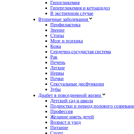
Гипогликемия
Гипергликемия и кетоацидоз
В экстренном случае
Вторичные заболевания
Профилактика
Зрение
Стопы
Мозг и психика
Кожа
Сердечно-сосудистая система
Рак
Печень
Легкие
Нервы
Почки
Сексуальные дисфункции
Зубы
Диабет в повседневной жизни
Детский сад и школа
Подростки и период полового созреван
Профессия
Желание иметь детей
Возраст и уход
Питание
Спорт