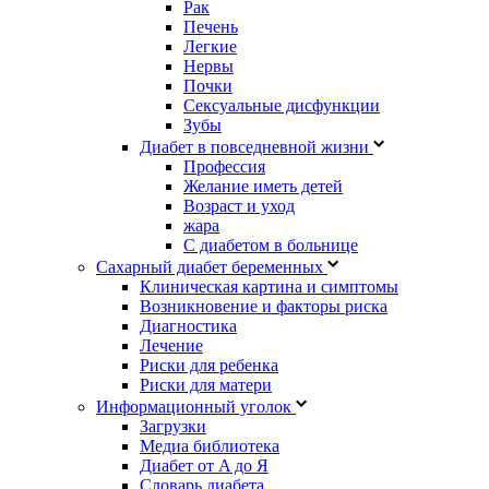
Рак
Печень
Легкие
Нервы
Почки
Сексуальные дисфункции
Зубы
Диабет в повседневной жизни
Профессия
Желание иметь детей
Возраст и уход
жара
С диабетом в больнице
Сахарный диабет беременных
Клиническая картина и симптомы
Возникновение и факторы риска
Диагностика
Лечение
Риски для ребенка
Риски для матери
Информационный уголок
Загрузки
Медиа библиотека
Диабет от A до Я
Словарь диабета