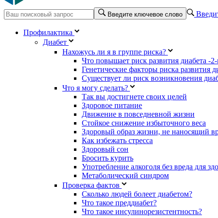
Введит
Введите ключевое слово
Профилактика
Диабет
Нахожусь ли я в группе риска?
Что повышает риск развития диабета -2-
Генетические факторы риска развития ди
Существует ли риск возникновения диаб
Что я могу сделать?
Так вы достигнете своих целей
Здоровое питание
Движение в повседневной жизни
Стойкое снижение избыточного веса
Здоровый образ жизни, не наносящий в
Как избежать стресса
Здоровый сон
Бросить курить
Употребление алкоголя без вреда для зд
Метаболический синдром
Проверка фактов
Сколько людей болеет диабетом?
Что такое преддиабет?
Что такое инсулинорезистентность?