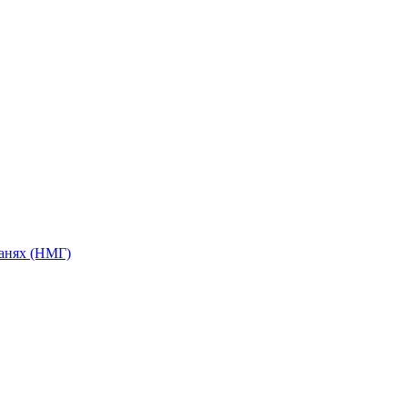
анях (НМГ)