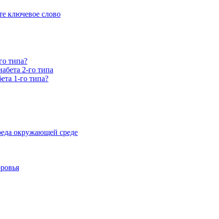
е ключевое слово
го типа?
абета 2-го типа
ета 1-го типа?
реда окружающей среде
оровья