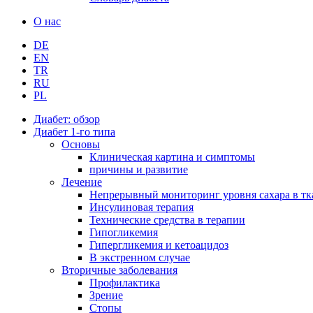
О нас
DE
EN
TR
RU
PL
Диабет: обзор
Диабет 1-го типа
Основы
Клиническая картина и симптомы
причины и развитие
Лечение
Непрерывный мониторинг уровня сахара в тк
Инсулиновая терапия
Технические средства в терапии
Гипогликемия
Гипергликемия и кетоацидоз
В экстренном случае
Вторичные заболевания
Профилактика
Зрение
Стопы