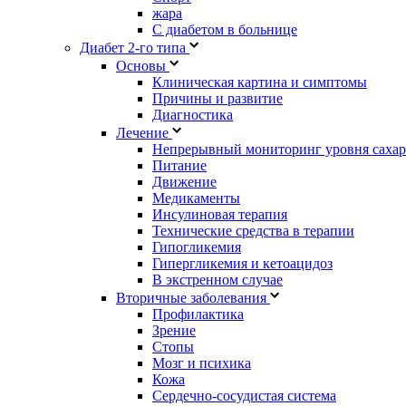
жара
С диабетом в больнице
Диабет 2-го типа
Основы
Клиническая картина и симптомы
Причины и развитие
Диагностика
Лечение
Непрерывный мониторинг уровня сахар
Питание
Движение
Медикаменты
Инсулиновая терапия
Технические средства в терапии
Гипогликемия
Гипергликемия и кетоацидоз
В экстренном случае
Вторичные заболевания
Профилактика
Зрение
Стопы
Мозг и психика
Кожа
Сердечно-сосудистая система