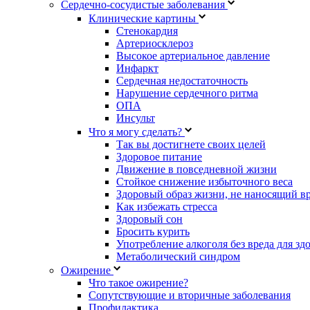
Сердечно-сосудистые заболевания
Клинические картины
Стенокардия
Артериосклероз
Высокое артериальное давление
Инфаркт
Сердечная недостаточность
Нарушение сердечного ритма
ОПА
Инсульт
Что я могу сделать?
Так вы достигнете своих целей
Здоровое питание
Движение в повседневной жизни
Стойкое снижение избыточного веса
Здоровый образ жизни, не наносящий в
Как избежать стресса
Здоровый сон
Бросить курить
Употребление алкоголя без вреда для зд
Метаболический синдром
Ожирение
Что такое ожирение?
Сопутствующие и вторичные заболевания
Профилактика