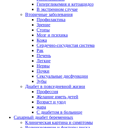
Гипергликемия и кетоацидоз
В экстренном случае
Вторичные заболевания
Профилактика
Зрение
Стопы
Мозг и психика
Кожа
Сердечно-сосудистая система
Рак
Печень
Легкие
Нервы
Почки
Сексуальные дисфункции
Зубы
Диабет в повседневной жизни
Профессия
Желание иметь детей
Возраст и уход
жара
С диабетом в больнице
Сахарный диабет беременных
Клиническая картина и симптомы
Возникновение и факторы риска