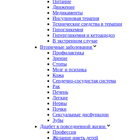
Питание
Движение
Медикаменты
Инсулиновая терапия
Технические средства в терапии
Гипогликемия
Гипергликемия и кетоацидоз
В экстренном случае
Вторичные заболевания
Профилактика
Зрение
Стопы
Мозг и психика
Кожа
Сердечно-сосудистая система
Рак
Печень
Легкие
Нервы
Почки
Сексуальные дисфункции
Зубы
Диабет в повседневной жизни
Профессия
Желание иметь детей