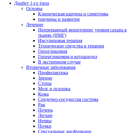
Диабет 1-го типа
Основы
Клиническая картина и симптомы
причины и развитие
Лечение
Непрерывный мониторинг уровня сахара в
тканях (НМГ)
Инсулиновая терапия
Технические средства в терапии
Гипогликемия
Гипергликемия и кетоацидоз
В экстренном случае
Вторичные заболевания
Профилактика
Зрение
Стопы
Мозг и психика
Кожа
Сердечно-сосудистая система
Рак
Печень
Легкие
Нервы
Почки
Сексуальные дисфункции