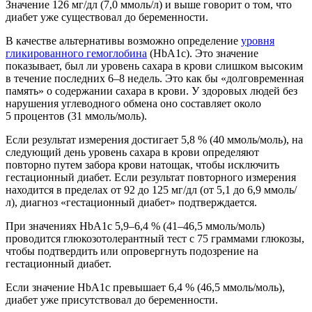
Значение 126 мг/дл (7,0 ммоль/л) и выше говорит о том, что
диабет уже существовал до беременности.
В качестве альтернативы возможно определение
уровня
гликированного гемоглобина
(HbA1c). Это значение
показывает, был ли уровень сахара в крови слишком высоким
в течение последних 6–8 недель. Это как бы «долговременная
память» о содержании сахара в крови. У здоровых людей без
нарушения углеводного обмена оно составляет около
5 процентов (31 ммоль/моль).
Если результат измерения достигает 5,8 % (40 ммоль/моль), на
следующий день уровень сахара в крови определяют
повторно путем забора крови натощак, чтобы исключить
гестационный диабет. Если результат повторного измерения
находится в пределах от 92 до 125 мг/дл (от 5,1 до 6,9 ммоль/
л), диагноз «гестационный диабет» подтверждается.
При значениях HbA1c 5,9–6,4 % (41–46,5 ммоль/моль)
проводится глюкозотолерантный тест с 75 граммами глюкозы,
чтобы подтвердить или опровергнуть подозрение на
гестационный диабет.
Если значение HbA1c превышает 6,4 % (46,5 ммоль/моль),
диабет уже присутствовал до беременности.