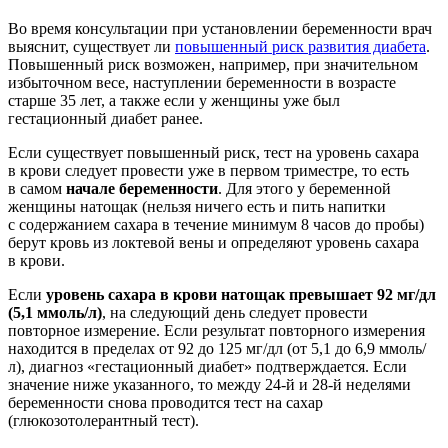
Во время консультации при установлении беременности врач
выяснит, существует ли
повышенный риск развития диабета
.
Повышенный риск возможен, например, при значительном
избыточном весе, наступлении беременности в возрасте
старше 35 лет, а также если у женщины уже был
гестационный диабет ранее.
Если существует повышенный риск, тест на уровень сахара
в крови следует провести уже в первом триместре, то есть
в самом
начале беременности
. Для этого у беременной
женщины натощак (нельзя ничего есть и пить напитки
с содержанием сахара в течение минимум 8 часов до пробы)
берут кровь из локтевой вены и определяют уровень сахара
в крови.
Если
уровень сахара в крови натощак превышает 92 мг/дл
(5,1 ммоль/л)
, на следующий день следует провести
повторное измерение. Если результат повторного измерения
находится в пределах от 92 до 125 мг/дл (от 5,1 до 6,9 ммоль/
л), диагноз «гестационный диабет» подтверждается. Если
значение ниже указанного, то между 24-й и 28-й неделями
беременности снова проводится тест на сахар
(глюкозотолерантный тест).