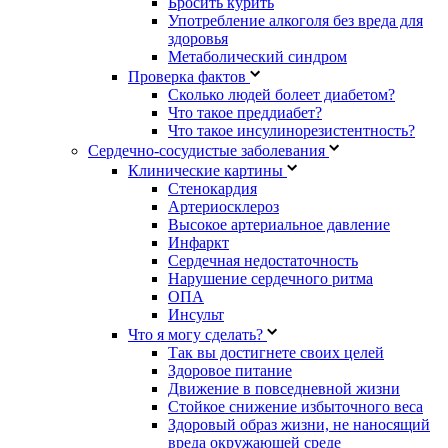
Бросить курить
Употребление алкоголя без вреда для
здоровья
Метаболический синдром
Проверка фактов
Сколько людей болеет диабетом?
Что такое преддиабет?
Что такое инсулинорезистентность?
Сердечно-сосудистые заболевания
Клинические картины
Стенокардия
Артериосклероз
Высокое артериальное давление
Инфаркт
Сердечная недостаточность
Нарушение сердечного ритма
ОПА
Инсульт
Что я могу сделать?
Так вы достигнете своих целей
Здоровое питание
Движение в повседневной жизни
Стойкое снижение избыточного веса
Здоровый образ жизни, не наносящий
вреда окружающей среде