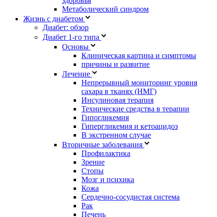
здоровья
Метаболический синдром
Жизнь с диабетом
Диабет: обзор
Диабет 1-го типа
Основы
Клиническая картина и симптомы
причины и развитие
Лечение
Непрерывный мониторинг уровня
сахара в тканях (НМГ)
Инсулиновая терапия
Технические средства в терапии
Гипогликемия
Гипергликемия и кетоацидоз
В экстренном случае
Вторичные заболевания
Профилактика
Зрение
Стопы
Мозг и психика
Кожа
Сердечно-сосудистая система
Рак
Печень