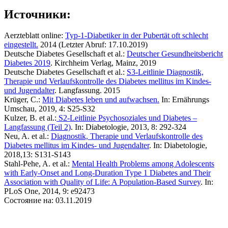
Источники:
Aerzteblatt online:
Typ-1-Diabetiker in der Pubertät oft schlecht
eingestellt.
2014 (Letzter Abruf: 17.10.2019)
Deutsche Diabetes Gesellschaft et al.:
Deutscher Gesundheitsbericht
Diabetes 2019
. Kirchheim Verlag, Mainz, 2019
Deutsche Diabetes Gesellschaft et al.:
S3-Leitlinie Diagnostik,
Therapie und Verlaufskontrolle des Diabetes mellitus im Kindes-
und Jugendalter
. Langfassung. 2015
Krüger, C.:
Mit Diabetes leben und aufwachsen.
In: Ernährungs
Umschau, 2019, 4: S25-S32
Kulzer, B. et al.:
S2-Leitlinie Psychosoziales und Diabetes –
Langfassung (Teil 2)
. In: Diabetologie, 2013, 8: 292-324
Neu, A. et al.:
Diagnostik, Therapie und Verlaufskontrolle des
Diabetes mellitus im Kindes- und Jugendalter
. In: Diabetologie,
2018,13: S131-S143
Stahl-Pehe, A. et al.:
Mental Health Problems among Adolescents
with Early-Onset and Long-Duration Type 1 Diabetes and Their
Association with Quality of Life: A Population-Based Survey
. In:
PLoS One, 2014, 9: e92473
Состояние на: 03.11.2019