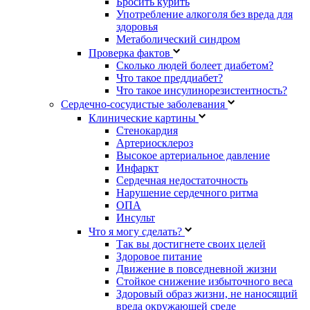
Бросить курить
Употребление алкоголя без вреда для
здоровья
Метаболический синдром
Проверка фактов
Сколько людей болеет диабетом?
Что такое преддиабет?
Что такое инсулинорезистентность?
Сердечно-сосудистые заболевания
Клинические картины
Стенокардия
Артериосклероз
Высокое артериальное давление
Инфаркт
Сердечная недостаточность
Нарушение сердечного ритма
ОПА
Инсульт
Что я могу сделать?
Так вы достигнете своих целей
Здоровое питание
Движение в повседневной жизни
Стойкое снижение избыточного веса
Здоровый образ жизни, не наносящий
вреда окружающей среде