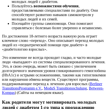
молодых людей с диабетом.
Пользуйтесь
возможностями обучения
,
предоставляемыми специалистами по диабету. Они
способствуют развитию навыков самоконтроля у
молодых людей и их семей.
Посещайте группы самопомощи. Они помогают
справляться с болезнью более уверенно и независимо.
По достижении 18-летнего возраста важную роль играет
ключевое слово «переход». Оно описывает переход молодых
людей из «педиатрической помощи при диабете» в
«диабетологию взрослых».
Это изменение не всегда проходит гладко, и часто молодые
люди «выпадают» из системы специализированного лечения.
Это, в свою очередь, может быть связано с увеличением
долгосрочного значения уровня гликированного гемоглобина
(HbA1c) и острыми осложнениями, такими как гипогликемия
или нарушения обмена веществ. Существуют программы,
поддерживающие переход к лечению для взрослых (
Berliner
TransitionsProgramm e.V.
,
ModuS Transitionsschulung
,
Between-
Kompas
) (Сайты на немецком языке).
Как родители могут мотивировать молодых
людей с диабетом 1-го типа к прохождению