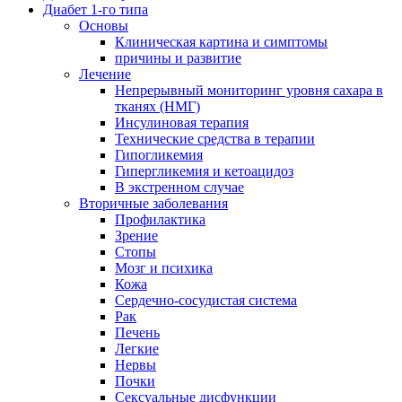
Диабет 1-го типа
Основы
Клиническая картина и симптомы
причины и развитие
Лечение
Непрерывный мониторинг уровня сахара в
тканях (НМГ)
Инсулиновая терапия
Технические средства в терапии
Гипогликемия
Гипергликемия и кетоацидоз
В экстренном случае
Вторичные заболевания
Профилактика
Зрение
Стопы
Мозг и психика
Кожа
Сердечно-сосудистая система
Рак
Печень
Легкие
Нервы
Почки
Сексуальные дисфункции