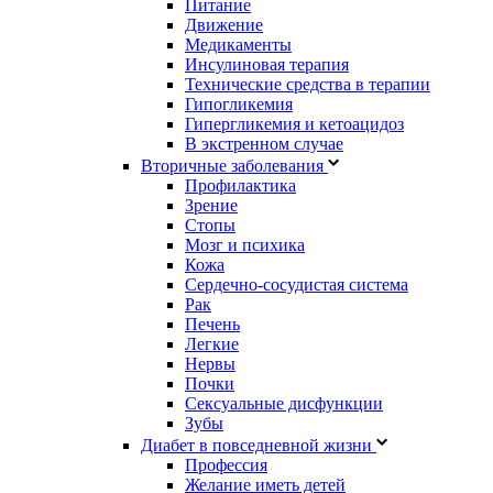
Питание
Движение
Медикаменты
Инсулиновая терапия
Технические средства в терапии
Гипогликемия
Гипергликемия и кетоацидоз
В экстренном случае
Вторичные заболевания
Профилактика
Зрение
Стопы
Мозг и психика
Кожа
Сердечно-сосудистая система
Рак
Печень
Легкие
Нервы
Почки
Сексуальные дисфункции
Зубы
Диабет в повседневной жизни
Профессия
Желание иметь детей