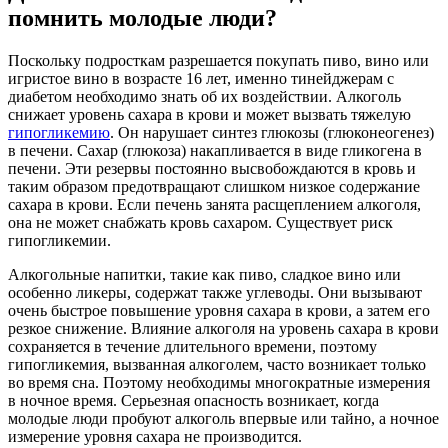
помнить молодые люди?
Поскольку подросткам разрешается покупать пиво, вино или
игристое вино в возрасте 16 лет, именно тинейджерам с
диабетом необходимо знать об их воздействии. Алкоголь
снижает уровень сахара в крови и может вызвать тяжелую
гипогликемию
. Он нарушает синтез глюкозы (глюконеогенез)
в печени. Сахар (глюкоза) накапливается в виде гликогена в
печени. Эти резервы постоянно высвобождаются в кровь и
таким образом предотвращают слишком низкое содержание
сахара в крови. Если печень занята расщеплением алкоголя,
она не может снабжать кровь сахаром. Существует риск
гипогликемии.
Алкогольные напитки, такие как пиво, сладкое вино или
особенно ликеры, содержат также углеводы. Они вызывают
очень быстрое повышение уровня сахара в крови, а затем его
резкое снижение. Влияние алкоголя на уровень сахара в крови
сохраняется в течение длительного времени, поэтому
гипогликемия, вызванная алкоголем, часто возникает только
во время сна. Поэтому необходимы многократные измерения
в ночное время. Серьезная опасность возникает, когда
молодые люди пробуют алкоголь впервые или тайно, а ночное
измерение уровня сахара не производится.