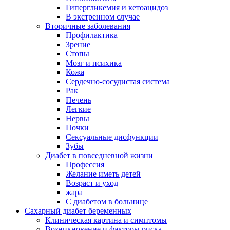
Гипергликемия и кетоацидоз
В экстренном случае
Вторичные заболевания
Профилактика
Зрение
Стопы
Мозг и психика
Кожа
Сердечно-сосудистая система
Рак
Печень
Легкие
Нервы
Почки
Сексуальные дисфункции
Зубы
Диабет в повседневной жизни
Профессия
Желание иметь детей
Возраст и уход
жара
С диабетом в больнице
Сахарный диабет беременных
Клиническая картина и симптомы
Возникновение и факторы риска