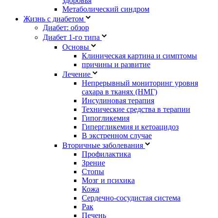
здоровья
Метаболический синдром
Жизнь с диабетом
Диабет: обзор
Диабет 1-го типа
Основы
Клиническая картина и симптомы
причины и развитие
Лечение
Непрерывный мониторинг уровня
сахара в тканях (НМГ)
Инсулиновая терапия
Технические средства в терапии
Гипогликемия
Гипергликемия и кетоацидоз
В экстренном случае
Вторичные заболевания
Профилактика
Зрение
Стопы
Мозг и психика
Кожа
Сердечно-сосудистая система
Рак
Печень