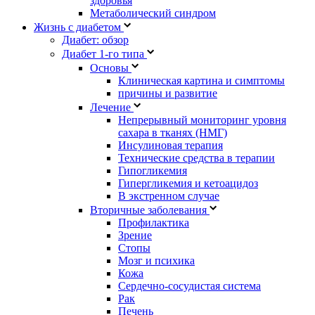
здоровья
Метаболический синдром
Жизнь с диабетом
Диабет: обзор
Диабет 1-го типа
Основы
Клиническая картина и симптомы
причины и развитие
Лечение
Непрерывный мониторинг уровня
сахара в тканях (НМГ)
Инсулиновая терапия
Технические средства в терапии
Гипогликемия
Гипергликемия и кетоацидоз
В экстренном случае
Вторичные заболевания
Профилактика
Зрение
Стопы
Мозг и психика
Кожа
Сердечно-сосудистая система
Рак
Печень