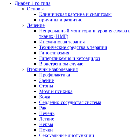
Диабет 1-го типа
Основы
Клиническая картина и симптомы
причины и развитие
Лечение
Непрерывный мониторинг уровня сахара в
тканях (НМГ)
Инсулиновая терапия
Технические средства в терапии
Гипогликемия
Гипергликемия и кетоацидоз
В экстренном случае
Вторичные заболевания
Профилактика
Зрение
Стопы
Мозг и психика
Кожа
Сердечно-сосудистая система
Рак
Печень
Легкие
Нервы
Почки
Сексуальные дисфункции