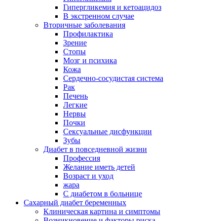
Гипергликемия и кетоацидоз
В экстренном случае
Вторичные заболевания
Профилактика
Зрение
Стопы
Мозг и психика
Кожа
Сердечно-сосудистая система
Рак
Печень
Легкие
Нервы
Почки
Сексуальные дисфункции
Зубы
Диабет в повседневной жизни
Профессия
Желание иметь детей
Возраст и уход
жара
С диабетом в больнице
Сахарный диабет беременных
Клиническая картина и симптомы
Возникновение и факторы риска