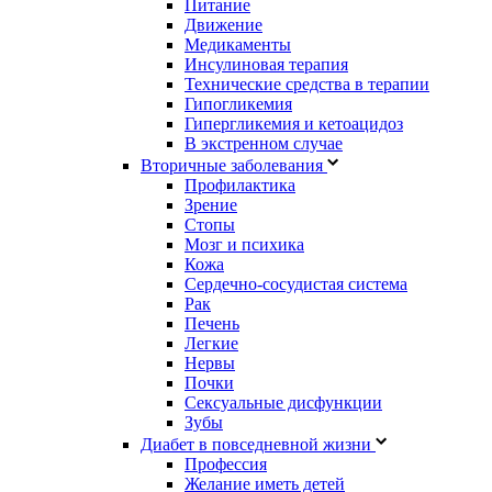
Питание
Движение
Медикаменты
Инсулиновая терапия
Технические средства в терапии
Гипогликемия
Гипергликемия и кетоацидоз
В экстренном случае
Вторичные заболевания
Профилактика
Зрение
Стопы
Мозг и психика
Кожа
Сердечно-сосудистая система
Рак
Печень
Легкие
Нервы
Почки
Сексуальные дисфункции
Зубы
Диабет в повседневной жизни
Профессия
Желание иметь детей