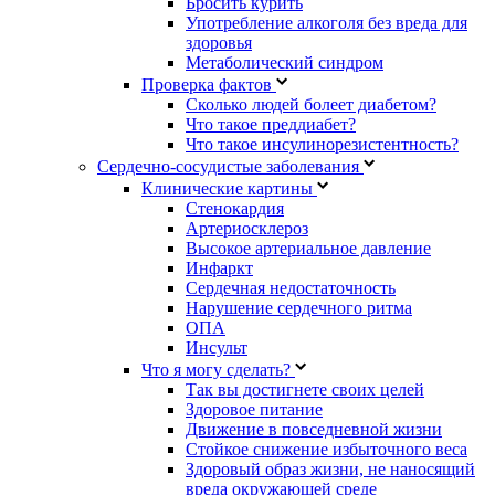
Бросить курить
Употребление алкоголя без вреда для
здоровья
Метаболический синдром
Проверка фактов
Сколько людей болеет диабетом?
Что такое преддиабет?
Что такое инсулинорезистентность?
Сердечно-сосудистые заболевания
Клинические картины
Стенокардия
Артериосклероз
Высокое артериальное давление
Инфаркт
Сердечная недостаточность
Нарушение сердечного ритма
ОПА
Инсульт
Что я могу сделать?
Так вы достигнете своих целей
Здоровое питание
Движение в повседневной жизни
Стойкое снижение избыточного веса
Здоровый образ жизни, не наносящий
вреда окружающей среде