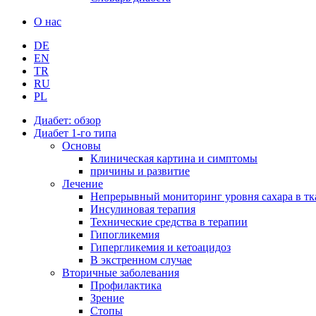
О нас
DE
EN
TR
RU
PL
Диабет: обзор
Диабет 1-го типа
Основы
Клиническая картина и симптомы
причины и развитие
Лечение
Непрерывный мониторинг уровня сахара в тк
Инсулиновая терапия
Технические средства в терапии
Гипогликемия
Гипергликемия и кетоацидоз
В экстренном случае
Вторичные заболевания
Профилактика
Зрение
Стопы