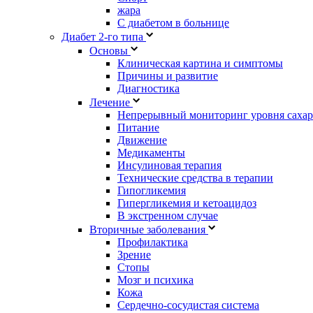
жара
С диабетом в больнице
Диабет 2-го типа
Основы
Клиническая картина и симптомы
Причины и развитие
Диагностика
Лечение
Непрерывный мониторинг уровня сахар
Питание
Движение
Медикаменты
Инсулиновая терапия
Технические средства в терапии
Гипогликемия
Гипергликемия и кетоацидоз
В экстренном случае
Вторичные заболевания
Профилактика
Зрение
Стопы
Мозг и психика
Кожа
Сердечно-сосудистая система