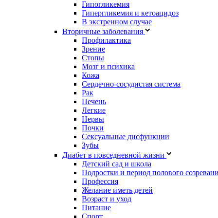
Гипогликемия
Гипергликемия и кетоацидоз
В экстренном случае
Вторичные заболевания
Профилактика
Зрение
Стопы
Мозг и психика
Кожа
Сердечно-сосудистая система
Рак
Печень
Легкие
Нервы
Почки
Сексуальные дисфункции
Зубы
Диабет в повседневной жизни
Детский сад и школа
Подростки и период полового созреван
Профессия
Желание иметь детей
Возраст и уход
Питание
Спорт