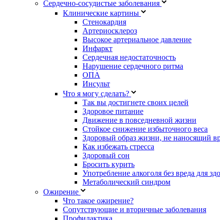
Сердечно-сосудистые заболевания
Клинические картины
Стенокардия
Артериосклероз
Высокое артериальное давление
Инфаркт
Сердечная недостаточность
Нарушение сердечного ритма
ОПА
Инсульт
Что я могу сделать?
Так вы достигнете своих целей
Здоровое питание
Движение в повседневной жизни
Стойкое снижение избыточного веса
Здоровый образ жизни, не наносящий в
Как избежать стресса
Здоровый сон
Бросить курить
Употребление алкоголя без вреда для зд
Метаболический синдром
Ожирение
Что такое ожирение?
Сопутствующие и вторичные заболевания
Профилактика