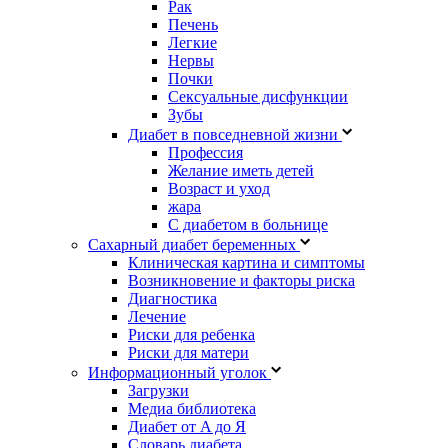
Рак
Печень
Легкие
Нервы
Почки
Сексуальные дисфункции
Зубы
Диабет в повседневной жизни
Профессия
Желание иметь детей
Возраст и уход
жара
С диабетом в больнице
Сахарный диабет беременных
Клиническая картина и симптомы
Возникновение и факторы риска
Диагностика
Лечение
Риски для ребенка
Риски для матери
Информационный уголок
Загрузки
Медиа библиотека
Диабет от A до Я
Словарь диабета