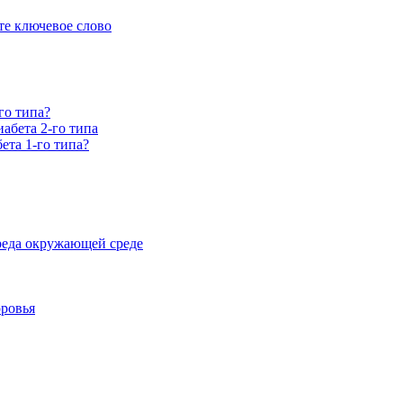
е ключевое слово
го типа?
абета 2-го типа
ета 1-го типа?
реда окружающей среде
оровья