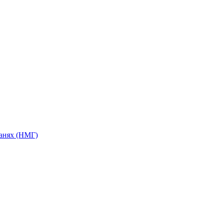
анях (НМГ)