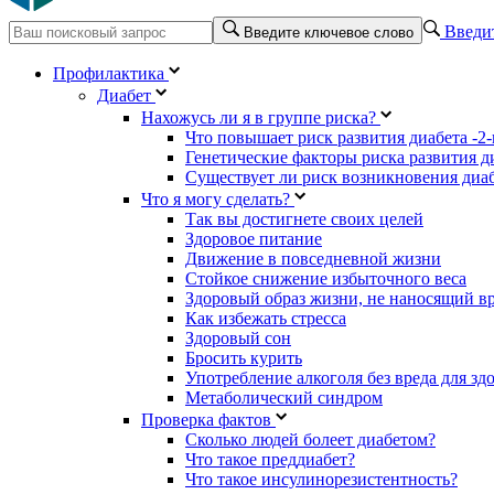
Введит
Введите ключевое слово
Профилактика
Диабет
Нахожусь ли я в группе риска?
Что повышает риск развития диабета -2-
Генетические факторы риска развития ди
Существует ли риск возникновения диаб
Что я могу сделать?
Так вы достигнете своих целей
Здоровое питание
Движение в повседневной жизни
Стойкое снижение избыточного веса
Здоровый образ жизни, не наносящий в
Как избежать стресса
Здоровый сон
Бросить курить
Употребление алкоголя без вреда для зд
Метаболический синдром
Проверка фактов
Сколько людей болеет диабетом?
Что такое преддиабет?
Что такое инсулинорезистентность?