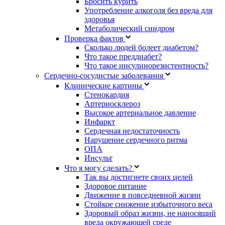
Бросить курить
Употребление алкоголя без вреда для
здоровья
Метаболический синдром
Проверка фактов
Сколько людей болеет диабетом?
Что такое преддиабет?
Что такое инсулинорезистентность?
Сердечно-сосудистые заболевания
Клинические картины
Стенокардия
Артериосклероз
Высокое артериальное давление
Инфаркт
Сердечная недостаточность
Нарушение сердечного ритма
ОПА
Инсульт
Что я могу сделать?
Так вы достигнете своих целей
Здоровое питание
Движение в повседневной жизни
Стойкое снижение избыточного веса
Здоровый образ жизни, не наносящий
вреда окружающей среде