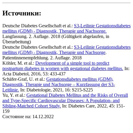
Источники:
Deutsche Diabetes Gesellschaft et al.:
S3-Leilinie Gestationsdiabetes
mellitus (GDM) - Diagnostik, Therapie und Nachsorge.
Langfassung. 2. Auflage. 2018 (Gültigkeit abgelaufen, in
Überarbeitung)
Deutsche Diabetes Gesellschaft et al.:
S3-Leilinie Gestationsdiabetes
mellitus (GDM) - Diagnostik, Therapie und Nachsorge
.
Patientinnenempfehlung. 2. Auflage. 2018
Köhler, M. et al.:
Development of a simple tool to predict
postpartum diabetes in women with gestational diabetes mellitus.
In:
Acta Diabetol, 2016, 53: 433-437
Schäfer-Graf, U. et al.:
Gestationsdiabetes mellitus (GDM),
Diagnostik, Therapie und Nachsorge – Kurzfassung der S3-
Leitlinie.
In: Diabetologie, 2021, 16: S215-S225
Yu, Y. et al.:
Gestational Diabetes Mellitus and the Risks of Overall
and Type-Specific Cardiovascular Diseases: A Population- and
Sibling-Matched Cohort Study.
In: Diabetes Care, 2022, 45: 151-
159
Состояние на: 14.12.2022