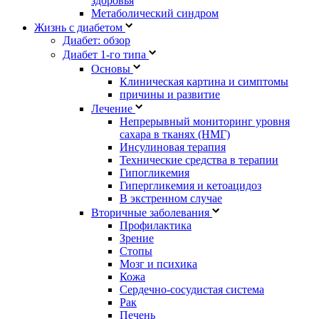
здоровья
Метаболический синдром
Жизнь с диабетом
Диабет: обзор
Диабет 1-го типа
Основы
Клиническая картина и симптомы
причины и развитие
Лечение
Непрерывный мониторинг уровня
сахара в тканях (НМГ)
Инсулиновая терапия
Технические средства в терапии
Гипогликемия
Гипергликемия и кетоацидоз
В экстренном случае
Вторичные заболевания
Профилактика
Зрение
Стопы
Мозг и психика
Кожа
Сердечно-сосудистая система
Рак
Печень