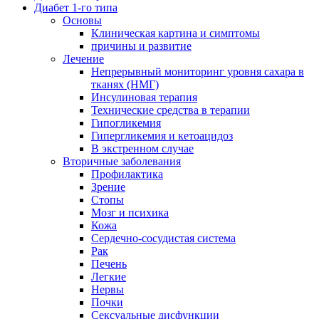
Диабет 1-го типа
Основы
Клиническая картина и симптомы
причины и развитие
Лечение
Непрерывный мониторинг уровня сахара в
тканях (НМГ)
Инсулиновая терапия
Технические средства в терапии
Гипогликемия
Гипергликемия и кетоацидоз
В экстренном случае
Вторичные заболевания
Профилактика
Зрение
Стопы
Мозг и психика
Кожа
Сердечно-сосудистая система
Рак
Печень
Легкие
Нервы
Почки
Сексуальные дисфункции