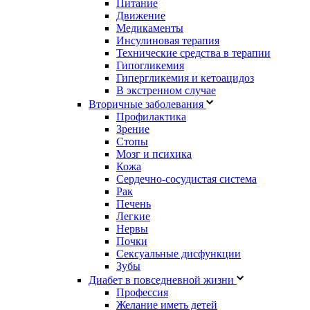
Питание
Движение
Медикаменты
Инсулиновая терапия
Технические средства в терапии
Гипогликемия
Гипергликемия и кетоацидоз
В экстренном случае
Вторичные заболевания
Профилактика
Зрение
Стопы
Мозг и психика
Кожа
Сердечно-сосудистая система
Рак
Печень
Легкие
Нервы
Почки
Сексуальные дисфункции
Зубы
Диабет в повседневной жизни
Профессия
Желание иметь детей