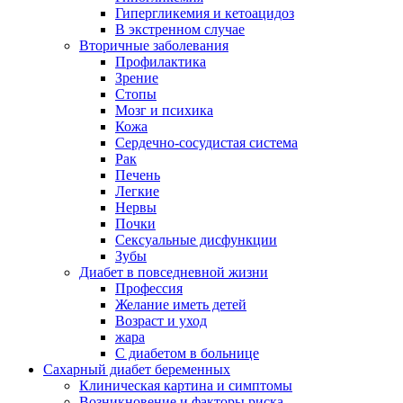
Гипергликемия и кетоацидоз
В экстренном случае
Вторичные заболевания
Профилактика
Зрение
Стопы
Мозг и психика
Кожа
Сердечно-сосудистая система
Рак
Печень
Легкие
Нервы
Почки
Сексуальные дисфункции
Зубы
Диабет в повседневной жизни
Профессия
Желание иметь детей
Возраст и уход
жара
С диабетом в больнице
Сахарный диабет беременных
Клиническая картина и симптомы
Возникновение и факторы риска