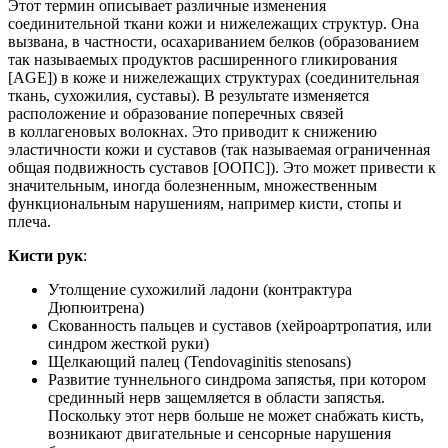
Этот термин описывает различные изменения
соединительной ткани кожи и нижележащих структур. Она
вызвана, в частности, осахариванием белков (образованием
так называемых продуктов расширенного гликирования
[AGE]) в коже и нижележащих структурах (соединительная
ткань, сухожилия, суставы). В результате изменяется
расположение и образование поперечных связей
в коллагеновых волокнах. Это приводит к снижению
эластичности кожи и суставов (так называемая ограниченная
общая подвижность суставов [ООПС]). Это может привести к
значительным, иногда болезненным, множественным
функциональным нарушениям, например кисти, стопы и
плеча.
Кисти рук
:
Утолщение сухожилий ладони (контрактура
Дюпюитрена)
Скованность пальцев и суставов (хейроартропатия, или
синдром жесткой руки)
Щелкающий палец (Tendovaginitis stenosans)
Развитие туннельного синдрома запястья, при котором
срединный нерв защемляется в области запястья.
Поскольку этот нерв больше не может снабжать кисть,
возникают двигательные и сенсорные нарушения