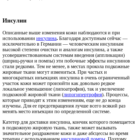
Инсулин
Описанные выше изменения кожи наблюдаются и при
использовании
инсулина
.
Благодаря доступным сейчас —
исключительно в Германии — человеческим инсулинам
высокой степени очистки и аналогам инсулина, а также
усовершенствованным системам введения (аппликации)
(шприц-ручки и помпы) эти побочные эффекты инсулинов
стали редкими. Тем не менее, в местах прокола подкожные
жировые ткани могут измениться. При частых и
многократных инъекциях инсулина в очень ограниченный
участок кожи может произойти как довольно редкое
локальное уменьшение (липоатрофия), так и увеличение
подкожной жировой ткани (
липогипертрофия
). Процессы,
которые приводят к этим изменениям, еще не до конца
изучены. Для ее предотвращения лучше всего всякий раз
менять место инъекции по определенной системе.
Катетер для доставки инсулина, кончик которого помещается
в подкожную жировую ткань, также может вызывать
значительное раздражение кожи и даже абсцессы во время
терапии с использованием
инсулиновой помпы
. Поэтому