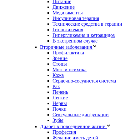
Питание
Движение
Медикаменты
Инсулиновая терапия
Технические средства в терапии
Гипогликемия
Гипергликемия и кетоацидоз
В экстренном случае
Вторичные заболевания
Профилактика
Зрение
Стопы
Мозг и психика
Кожа
Сердечно-сосудистая система
Рак
Печень
Легкие
Нервы
Почки
Сексуальные дисфункции
Зубы
Диабет в повседневной жизни
Профессия
Желание иметь детей