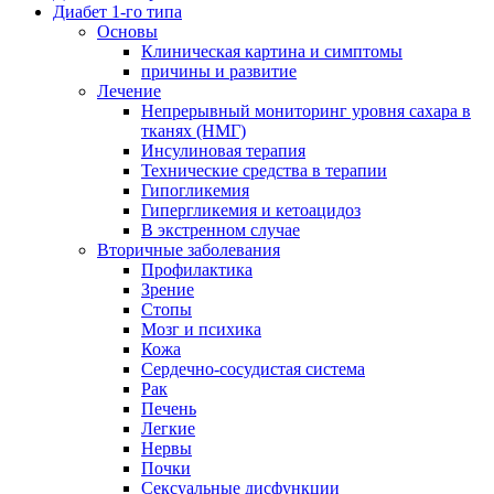
Диабет 1-го типа
Основы
Клиническая картина и симптомы
причины и развитие
Лечение
Непрерывный мониторинг уровня сахара в
тканях (НМГ)
Инсулиновая терапия
Технические средства в терапии
Гипогликемия
Гипергликемия и кетоацидоз
В экстренном случае
Вторичные заболевания
Профилактика
Зрение
Стопы
Мозг и психика
Кожа
Сердечно-сосудистая система
Рак
Печень
Легкие
Нервы
Почки
Сексуальные дисфункции