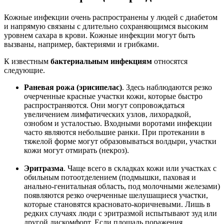
Кожные инфекции очень распространены у людей с диабетом
и напрямую связаны с длительно сохраняющимся высоким
уровнем сахара в крови. Кожные инфекции могут быть
вызваны, например, бактериями и грибками.
К известным
бактериальным инфекциям
относятся
следующие.
Раневая рожа (эрисипелас)
. Здесь наблюдаются резко
очерченные красные участки кожи, которые быстро
распространяются. Они могут сопровождаться
увеличением лимфатических узлов, лихорадкой,
ознобом и усталостью. Входными воротами инфекции
часто являются небольшие ранки. При протекании в
тяжелой форме могут образовываться волдыри, участки
кожи могут отмирать (некроз).
Эритразма
. Чаще всего в складках кожи или участках с
обильным потоотделением (подмышки, паховая и
анально-генитальная область, под молочными железами)
появляются резко очерченные шелушащиеся участки,
которые становятся красновато-коричневыми. Лишь в
редких случаях люди с эритразмой испытывают зуд или
другой дискомфорт. Если площадь поражения