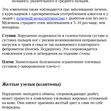
большого, указательного и среднего пальцев.
Эти изменения также наблюдаются при заболеваниях печени,
у курильщиков с одновременным употреблением алкоголя и у
людей с
почечной недостаточностью
с диабетом или без него.
Мужчины страдают этим заболеванием в 5–10 раз чаще, чем
женщины.
Ступни
: Нарушение подвижности в голеностопном суставе и
суставах пальцев ног с риском возникновения неправильных
нагрузок и травм в смысле так называемого плантарного
фиброматоза (болезнь Леддерхозе). Это сопровождается
появлением узлов и затвердения на подошве стопы.
Плечи
: Значительное болезненное ограничение плечевых
суставов («замороженное плечо»)
Желтые узелки (ксантомы)
Нарушение липидного обмена, сопровождающее диабет,
может привести к появлению узелковых жировых отложений
на коже. Они имеют оранжево-желтый цвет и сами по себе
безвредны.