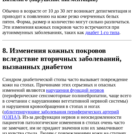
Обычно в возрасте от 10 до 30 лет возникает депигментация и
приводит к появлению на коже резко очерченных белых
пятен. Форма, размер и количество могут сильно различаться.
Эти изменения кожных покровов часто встречаются при
аутоиммунных заболеваниях, таких как
диабет 1-го типа
.
8. Изменения кожных покровов
вследствие вторичных заболеваний,
вызванных диабетом
Синдром диабетической стопы часто вызывает повреждение
кожи на стопах. Причинами этих серьезных и опасных
изменений являются
нарушения функций нервов
(периферические сенсомоторные полинейропатии, чаще всего
в сочетании с нарушениями вегетативной нервной системы)
и нарушения кровообращения в стопах и ногах
(
облитерирующие заболевания периферических артерий
[ОЗПА]
). Из-за дисфункции нервов и неосведомленности
пациентов патологические изменения в стопах очень часто
не замечают, им не придают значения или их замалчивают
из чувства стыда. Людям с повреждениями кожи на ступнях