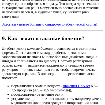
следует срочно обратиться к врачу. Это всегда чрезвычайная
ситуация, так как раны могут сильно воспалиться в течение
нескольких часов и, в худшем случае, существует риск
ампутации.
Здесь вы узнаете больше о синдроме диабетической стопы!
9. Как лечатся кожные болезни?
Диабетические кожные болезни проявляются в различных
формах. О взаимосвязи между диабетом и кожными
заболеваниями не знают многие больные диабетом люди, а
иногда и специалисты по диабету. Поэтому регулярный
осмотр кожи — пациентом ежедневно и лечащим врачом
регулярно — очень важен для того, чтобы вовремя начать
адекватную терапию. В долгосрочной перспективе часто
помогает
нормализация обмена веществ (
значения HbA1c
:
6,5–
7,5 процента (47,5–58,5 ммоль/моль)),
последовательное лечение ран и
устранение причин их возникновения, например замена
медикамента для предотвращения повреждений кожи.