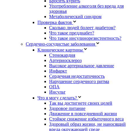
Бросить курить
Употребление алкоголя без вреда для
здоровья
Метаболический синдром
Проверка фактов
Сколько людей болеет диабетом?
Что такое преддиабет?
Что такое инсулинорезистентность?
Сердечно-сосудистые заболевания
Клинические картины
Стенокардия
Артериосклероз
Высокое артериальное давление
Инфаркт
Сердечная недостаточность
Нарушение сердечного ритма
ОПА
Инсульт
Что я могу сделать?
Так вы достигнете своих целей
Здоровое питание
Движение в повседневной жизни
Стойкое снижение избыточного веса
Здоровый образ жизни, не наносящий
вреда окружающей среде