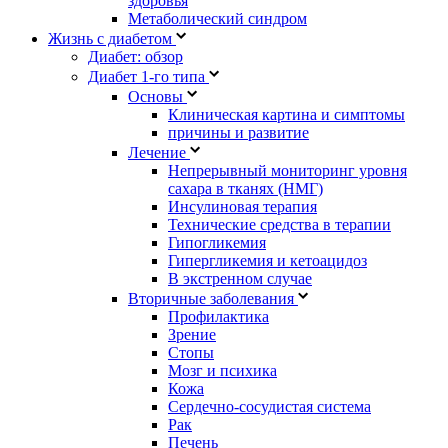
здоровья
Метаболический синдром
Жизнь с диабетом
Диабет: обзор
Диабет 1-го типа
Основы
Клиническая картина и симптомы
причины и развитие
Лечение
Непрерывный мониторинг уровня
сахара в тканях (НМГ)
Инсулиновая терапия
Технические средства в терапии
Гипогликемия
Гипергликемия и кетоацидоз
В экстренном случае
Вторичные заболевания
Профилактика
Зрение
Стопы
Мозг и психика
Кожа
Сердечно-сосудистая система
Рак
Печень