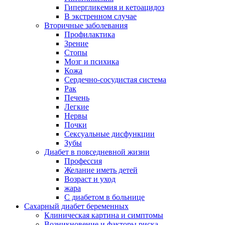
Гипергликемия и кетоацидоз
В экстренном случае
Вторичные заболевания
Профилактика
Зрение
Стопы
Мозг и психика
Кожа
Сердечно-сосудистая система
Рак
Печень
Легкие
Нервы
Почки
Сексуальные дисфункции
Зубы
Диабет в повседневной жизни
Профессия
Желание иметь детей
Возраст и уход
жара
С диабетом в больнице
Сахарный диабет беременных
Клиническая картина и симптомы
Возникновение и факторы риска