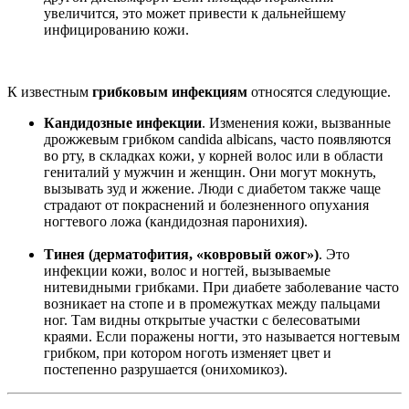
увеличится, это может привести к дальнейшему
инфицированию кожи.
К известным
грибковым инфекциям
относятся следующие.
Кандидозные инфекции
. Изменения кожи, вызванные
дрожжевым грибком candida albicans, часто появляются
во рту, в складках кожи, у корней волос или в области
гениталий у мужчин и женщин. Они могут мокнуть,
вызывать зуд и жжение. Люди с диабетом также чаще
страдают от покраснений и болезненного опухания
ногтевого ложа (кандидозная паронихия).
Тинея (дерматофития, «ковровый ожог»)
. Это
инфекции кожи, волос и ногтей, вызываемые
нитевидными грибками. При диабете заболевание часто
возникает на стопе и в промежутках между пальцами
ног. Там видны открытые участки с белесоватыми
краями. Если поражены ногти, это называется ногтевым
грибком, при котором ноготь изменяет цвет и
постепенно разрушается (онихомикоз).