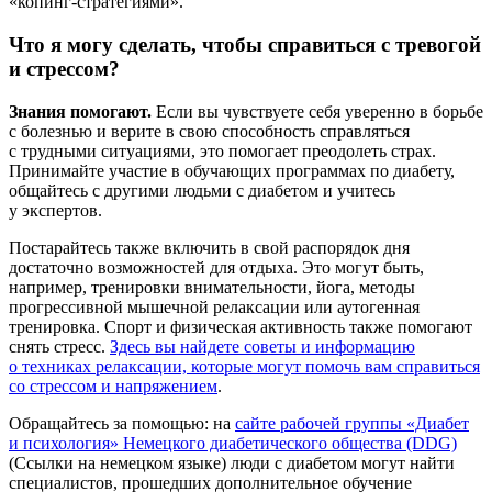
«копинг-стратегиями».
Что я могу сделать, чтобы справиться с тревогой
и стрессом?
Знания помогают.
Если вы чувствуете себя уверенно в борьбе
с болезнью и верите в свою способность справляться
с трудными ситуациями, это помогает преодолеть страх.
Принимайте участие в обучающих программах по диабету,
общайтесь с другими людьми с диабетом и учитесь
у экспертов.
Постарайтесь также включить в свой распорядок дня
достаточно возможностей для отдыха. Это могут быть,
например, тренировки внимательности, йога, методы
прогрессивной мышечной релаксации или аутогенная
тренировка. Спорт и физическая активность также помогают
снять стресс.
Здесь вы найдете советы и информацию
о техниках релаксации, которые могут помочь вам справиться
со стрессом и напряжением
.
Обращайтесь за помощью: на
сайте рабочей группы «Диабет
и психология» Немецкого диабетического общества (DDG)
(Ссылки на немецком языке) люди с диабетом могут найти
специалистов, прошедших дополнительное обучение