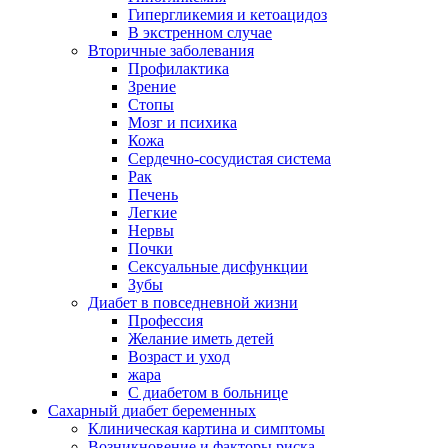
Гипергликемия и кетоацидоз
В экстренном случае
Вторичные заболевания
Профилактика
Зрение
Стопы
Мозг и психика
Кожа
Сердечно-сосудистая система
Рак
Печень
Легкие
Нервы
Почки
Сексуальные дисфункции
Зубы
Диабет в повседневной жизни
Профессия
Желание иметь детей
Возраст и уход
жара
С диабетом в больнице
Сахарный диабет беременных
Клиническая картина и симптомы
Возникновение и факторы риска