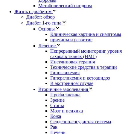
здоровья
Метаболический синдром
Жизнь с диабетом
Диабет: обзор
Диабет 1-го типа
Основы
Клиническая картина и симптомы
причины и развитие
Лечение
Непрерывный мониторинг уровня
сахара в тканях (НМГ)
Инсулиновая терапия
Технические средства в терапии
Гипогликемия
Гипергликемия и кетоацидоз
В экстренном случае
Вторичные заболевания
Профилактика
Зрение
Стопы
Мозг и психика
Кожа
Сердечно-сосудистая система
Рак
Печень