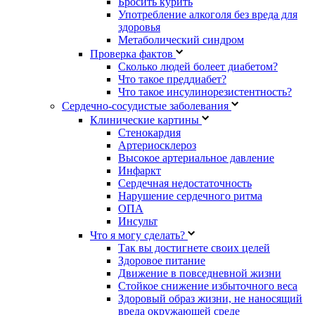
Бросить курить
Употребление алкоголя без вреда для
здоровья
Метаболический синдром
Проверка фактов
Сколько людей болеет диабетом?
Что такое преддиабет?
Что такое инсулинорезистентность?
Сердечно-сосудистые заболевания
Клинические картины
Стенокардия
Артериосклероз
Высокое артериальное давление
Инфаркт
Сердечная недостаточность
Нарушение сердечного ритма
ОПА
Инсульт
Что я могу сделать?
Так вы достигнете своих целей
Здоровое питание
Движение в повседневной жизни
Стойкое снижение избыточного веса
Здоровый образ жизни, не наносящий
вреда окружающей среде