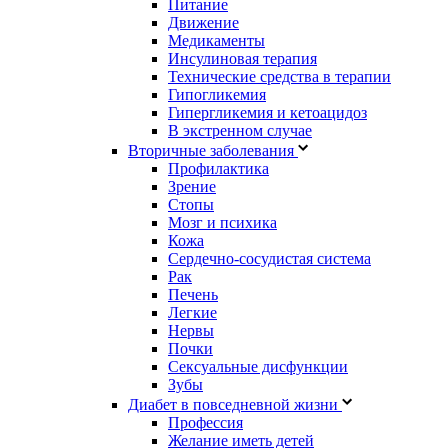
Питание
Движение
Медикаменты
Инсулиновая терапия
Технические средства в терапии
Гипогликемия
Гипергликемия и кетоацидоз
В экстренном случае
Вторичные заболевания
Профилактика
Зрение
Стопы
Мозг и психика
Кожа
Сердечно-сосудистая система
Рак
Печень
Легкие
Нервы
Почки
Сексуальные дисфункции
Зубы
Диабет в повседневной жизни
Профессия
Желание иметь детей