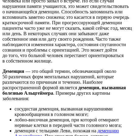
человека или просто забыл о встрече. Но если случаи
нарушения памяти учащаются, это может свидетельствовать
о начинающейся деменции. Способность запоминать или
вспоминать заметно снижена; это касается в первую очередь
краткосрочной памяти. При прогрессирующей деменции
пациенты часто уже не могут сказать, какой сейчас год, месяц
или день. В некоторых случаях они забывают даже
собственное имя или дату своего рождения. Часто также
наблюдаются изменения характера, состояния спутанности
сознания и проблемы с ориентацией. Это может дойти
до того, что больной человек перестанет ориентироваться
в собственном жилище.
Деменция
— это общий термин, обозначающий около
50 различных форм ментальных нарушений, которые
различаются по причинам и течению. Наиболее
распространенной формой является
деменция, вызванная
болезнью Альцгеймера
. Примеры других картины
заболевания:
сосудистая деменция, вызванная нарушениями
кровообращения в головном мозге;
лобно-височная деменция, при которой отмирают
нервные клетки в передней части головного мозга;
деменция с тельцами Леви, похожая на
деменцию