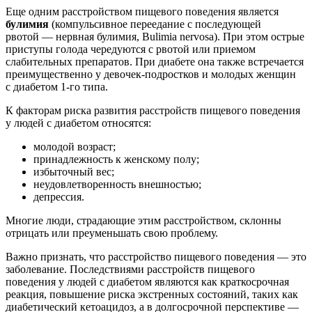
Еще одним расстройством пищевого поведения является
булимия
(компульсивное переедание с последующей
рвотой — нервная булимия, Bulimia nervosa). При этом острые
приступы голода чередуются с рвотой или приемом
слабительных препаратов. При диабете она также встречается
преимущественно у девочек-подростков и молодых женщин
с диабетом 1-го типа.
К факторам риска развития расстройств пищевого поведения
у людей с диабетом относятся:
молодой возраст;
принадлежность к женскому полу;
избыточный вес;
неудовлетворенность внешностью;
депрессия.
Многие люди, страдающие этим расстройством, склонны
отрицать или преуменьшать свою проблему.
Важно признать, что расстройство пищевого поведения — это
заболевание. Последствиями расстройств пищевого
поведения у людей с диабетом являются как краткосрочная
реакция, повышение риска экстренных состояний, таких как
диабетический кетоацидоз, а в долгосрочной перспективе —