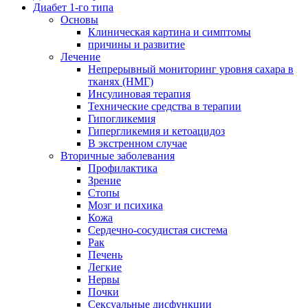
Диабет 1-го типа
Основы
Клиническая картина и симптомы
причины и развитие
Лечение
Непрерывный мониторинг уровня сахара в
тканях (НМГ)
Инсулиновая терапия
Технические средства в терапии
Гипогликемия
Гипергликемия и кетоацидоз
В экстренном случае
Вторичные заболевания
Профилактика
Зрение
Стопы
Мозг и психика
Кожа
Сердечно-сосудистая система
Рак
Печень
Легкие
Нервы
Почки
Сексуальные дисфункции