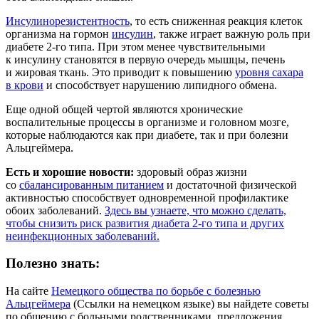
Инсулинорезистентность
, то есть сниженная реакция клеток
организма на гормон
инсулин
, также играет важную роль при
диабете 2-го типа. При этом менее чувствительными
к инсулину становятся в первую очередь мышцы, печень
и жировая ткань. Это приводит к повышению
уровня сахара
в крови
и способствует нарушению липидного обмена.
Еще одной общей чертой являются хронические
воспалительные процессы в организме и головном мозге,
которые наблюдаются как при диабете, так и при болезни
Альцгеймера.
Есть и хорошие новости:
здоровый образ жизни
со
сбалансированным питанием
и достаточной физической
активностью способствует одновременной профилактике
обоих заболеваний.
Здесь вы узнаете, что можно сделать,
чтобы снизить риск развития диабета 2-го типа и других
неинфекционных заболеваний.
Полезно знать:
На сайте
Немецкого общества по борьбе с болезнью
Альцгеймера
(Ссылки на немецком языке) вы найдете советы
по общению с больными родственниками, предложения