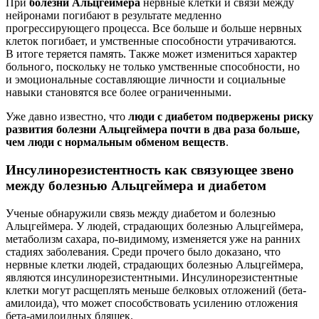
При
болезни Альцгеймера
нервные клетки и связи между
нейронами погибают в результате медленно
прогрессирующего процесса. Все больше и больше нервных
клеток погибает, и умственные способности утрачиваются.
В итоге теряется память. Также может измениться характер
больного, поскольку не только умственные способности, но
и эмоциональные составляющие личности и социальные
навыки становятся все более ограниченными.
Уже давно известно, что
люди с диабетом подвержены риску
развития болезни Альцгеймера почти в два раза больше,
чем люди с нормальным обменом веществ
.
Инсулинорезистентность как связующее звено
между болезнью Альцгеймера и диабетом
Ученые обнаружили связь между диабетом и болезнью
Альцгеймера. У людей, страдающих болезнью Альцгеймера,
метаболизм сахара, по-видимому, изменяется уже на ранних
стадиях заболевания. Среди прочего было доказано, что
нервные клетки людей, страдающих болезнью Альцгеймера,
являются инсулинорезистентными. Инсулинорезистентные
клетки могут расщеплять меньше белковых отложений (бета-
амилоида), что может способствовать усилению отложения
бета-амилоидных бляшек.