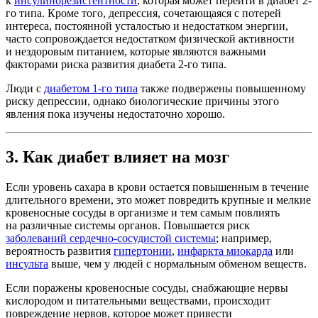
к
инсулинорезистентности
, которая может перейти в диабет 2-
го типа. Кроме того, депрессия, сочетающаяся с потерей
интереса, постоянной усталостью и недостатком энергии,
часто сопровождается недостатком физической активности
и нездоровым питанием, которые являются важными
факторами риска развития диабета 2-го типа.
Люди с
диабетом 1-го типа
также подвержены повышенному
риску депрессии, однако биологические причины этого
явления пока изучены недостаточно хорошо.
3. Как диабет влияет на мозг
Если уровень сахара в крови остается повышенным в течение
длительного времени, это может повредить крупные и мелкие
кровеносные сосуды в организме и тем самым повлиять
на различные системы органов. Повышается риск
заболеваний сердечно-сосудистой системы
; например,
вероятность развития
гипертонии
,
инфаркта миокарда
или
инсульта
выше, чем у людей с нормальным обменом веществ.
Если поражены кровеносные сосуды, снабжающие нервы
кислородом и питательными веществами, происходит
повреждение нервов, которое может привести