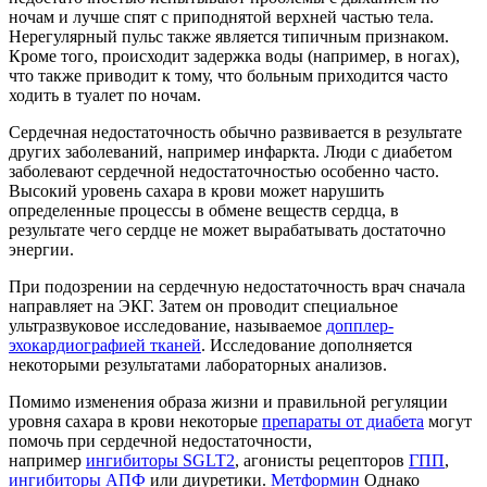
ночам и лучше спят с приподнятой верхней частью тела.
Нерегулярный пульс также является типичным признаком.
Кроме того, происходит задержка воды (например, в ногах),
что также приводит к тому, что больным приходится часто
ходить в туалет по ночам.
Сердечная недостаточность обычно развивается в результате
других заболеваний, например инфаркта. Люди с диабетом
заболевают сердечной недостаточностью особенно часто.
Высокий уровень сахара в крови может нарушить
определенные процессы в обмене веществ сердца, в
результате чего сердце не может вырабатывать достаточно
энергии.
При подозрении на сердечную недостаточность врач сначала
направляет на ЭКГ. Затем он проводит специальное
ультразвуковое исследование, называемое
допплер-
эхокардиографией тканей
. Исследование дополняется
некоторыми результатами лабораторных анализов.
Помимо изменения образа жизни и правильной регуляции
уровня сахара в крови некоторые
препараты от диабета
могут
помочь при сердечной недостаточности,
например
ингибиторы SGLT2
, агонисты рецепторов
ГПП
,
ингибиторы АПФ
или диуретики.
Метформин
Однако