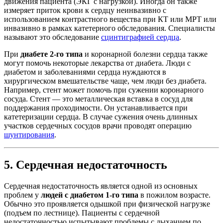
движения пациента (ЭКГ с нагрузкой). Иногда он также
измеряет приток крови к сердцу неинвазивно с
использованием контрастного вещества при КТ или МРТ или
инвазивно в рамках катетерного обследования. Специалисты
называют это обследование
сцинтиграфией сердца
.
При
диабете 2-го типа
и коронарной болезни сердца также
могут помочь некоторые лекарства от диабета. Люди с
диабетом и заболеваниями сердца нуждаются в
хирургическом вмешательстве чаще, чем люди без диабета.
Например, стент может помочь при сужении коронарного
сосуда. Стент — это металлическая вставка в сосуд для
поддержания проходимости. Он устанавливается при
катетеризации сердца. В случае сужения очень длинных
участков сердечных сосудов врачи проводят операцию
шунтирования
.
5. Сердечная недостаточность
Сердечная недостаточность является одной из основных
проблем у
людей с диабетом 1-го типа
в пожилом возрасте.
Обычно это проявляется одышкой при физической нагрузке
(подъем по лестнице). Пациенты с сердечной
недостаточностью испытывают проблемы с дыханием по