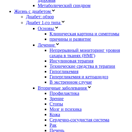
здоровья
Метаболический синдром
Жизнь с диабетом
Диабет: обзор
Диабет 1-го типа
Основы
Клиническая картина и симптомы
причины и развитие
Лечение
Непрерывный мониторинг уровня
сахара в тканях (НМГ)
Инсулиновая терапия
Технические средства в терапии
Гипогликемия
Гипергликемия и кетоацидоз
В экстренном случае
Вторичные заболевания
Профилактика
Зрение
Стопы
Мозг и психика
Кожа
Сердечно-сосудистая система
Рак
Печень