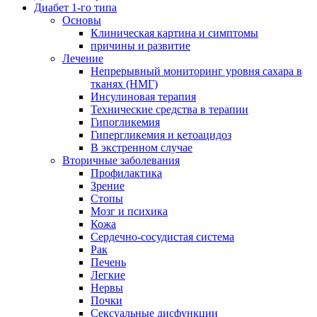
Диабет 1-го типа
Основы
Клиническая картина и симптомы
причины и развитие
Лечение
Непрерывный мониторинг уровня сахара в
тканях (НМГ)
Инсулиновая терапия
Технические средства в терапии
Гипогликемия
Гипергликемия и кетоацидоз
В экстренном случае
Вторичные заболевания
Профилактика
Зрение
Стопы
Мозг и психика
Кожа
Сердечно-сосудистая система
Рак
Печень
Легкие
Нервы
Почки
Сексуальные дисфункции