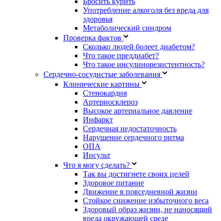
Бросить курить
Употребление алкоголя без вреда для
здоровья
Метаболический синдром
Проверка фактов
Сколько людей болеет диабетом?
Что такое преддиабет?
Что такое инсулинорезистентность?
Сердечно-сосудистые заболевания
Клинические картины
Стенокардия
Артериосклероз
Высокое артериальное давление
Инфаркт
Сердечная недостаточность
Нарушение сердечного ритма
ОПА
Инсульт
Что я могу сделать?
Так вы достигнете своих целей
Здоровое питание
Движение в повседневной жизни
Стойкое снижение избыточного веса
Здоровый образ жизни, не наносящий
вреда окружающей среде