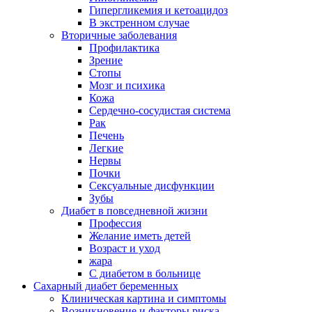
Гипергликемия и кетоацидоз
В экстренном случае
Вторичные заболевания
Профилактика
Зрение
Стопы
Мозг и психика
Кожа
Сердечно-сосудистая система
Рак
Печень
Легкие
Нервы
Почки
Сексуальные дисфункции
Зубы
Диабет в повседневной жизни
Профессия
Желание иметь детей
Возраст и уход
жара
С диабетом в больнице
Сахарный диабет беременных
Клиническая картина и симптомы
Возникновение и факторы риска