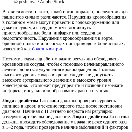
© peshkova / Adobe Stock
В зависимости от того, какой орган поражен, последствия для
пациентов сильно различаются. Нарушения кровообращения
в головном мозге могут привести к головокружению или
даже инсульту, а в сердце могут возникнуть
приступообразные боли, инфаркт или сердечная
недостаточность. Нарушения кровообращения в аорте,
брюшной полости или сосудах ног приводят к боли в ногах,
известной как
болезнь витрин
.
Поэтому людям с диабетом важно регулярно обследовать
кровеносные сосуды, чтобы с помощью целенаправленного
лечения добиться улучшения кровообращения. Помимо
высокого уровня сахара в крови, следует не допускать
высокого артериального давления и высокого уровня
холестерина. Это может предупредить и позволит избежать
инфаркта, инсульта или образования ран на ступнях.
Люди с диабетом 1-го типа
должны проверить уровень
липидов в крови в течение первого года после постановки
диагноза. Начиная с 11-летнего возраста им регулярно
измеряют артериальное давление.
Люди с диабетом 2-го типа
должны проходить обследование у врача не реже одного раза
в 1–2 года, чтобы проверить наличие заболеваний и факторов