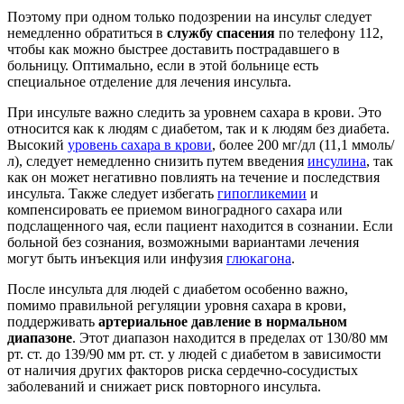
Поэтому при одном только подозрении на инсульт следует
немедленно обратиться в
службу спасения
по телефону 112,
чтобы как можно быстрее доставить пострадавшего в
больницу. Оптимально, если в этой больнице есть
специальное отделение для лечения инсульта.
При инсульте важно следить за уровнем сахара в крови. Это
относится как к людям с диабетом, так и к людям без диабета.
Высокий
уровень сахара в крови
, более 200 мг/дл (11,1 ммоль/
л), следует немедленно снизить путем введения
инсулина
, так
как он может негативно повлиять на течение и последствия
инсульта. Также следует избегать
гипогликемии
и
компенсировать ее приемом виноградного сахара или
подслащенного чая, если пациент находится в сознании. Если
больной без сознания, возможными вариантами лечения
могут быть инъекция или инфузия
глюкагона
.
После инсульта для людей с диабетом особенно важно,
помимо правильной регуляции уровня сахара в крови,
поддерживать
артериальное давление в нормальном
диапазоне
. Этот диапазон находится в пределах от 130/80 мм
рт. ст. до 139/90 мм рт. ст. у людей с диабетом в зависимости
от наличия других факторов риска сердечно-сосудистых
заболеваний и снижает риск повторного инсульта.