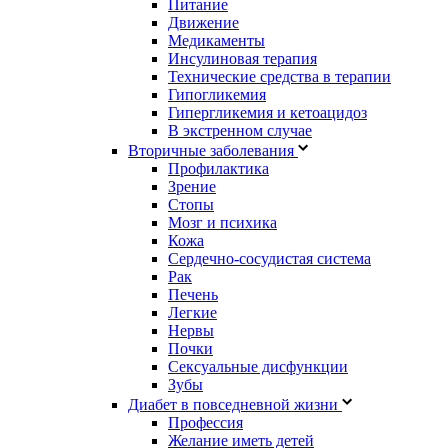
Питание
Движение
Медикаменты
Инсулиновая терапия
Технические средства в терапии
Гипогликемия
Гипергликемия и кетоацидоз
В экстренном случае
Вторичные заболевания
Профилактика
Зрение
Стопы
Мозг и психика
Кожа
Сердечно-сосудистая система
Рак
Печень
Легкие
Нервы
Почки
Сексуальные дисфункции
Зубы
Диабет в повседневной жизни
Профессия
Желание иметь детей