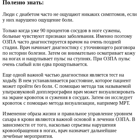
Полезно знать:
Люди с диабетом часто не ощущают никаких симптомов, если
у них нарушено ощущение боли.
Только когда уже 90 процентов сосудов в ноге сужены,
больные чувствуют признаки заболевания. Именно поэтому
ОЗПА часто диагностируется врачом на очень поздней
стадии. Врач начинает диагностику с уточняющего разговора
по истории болезни. Затем он внимательно осматривает кожу
на ногах и нащупывает пульс на ступнях. При ОЗПА пульс
очень слабый или едва прощупывается.
Еще одной важной частью диагностики является тест на
ходьбу. В нем устанавливается расстояние, которое пациент
может пройти без боли. С помощью метода так называемой
ультразвуковой допплерографии врач может визуализировать
на экране кровоток и сужения в сосудах. Затем он исследует
кровоток с помощью метода визуализации, например МРТ.
Изменение образа жизни и правильное управление уровнем
сахара в крови являются важной основой в лечении ОЗПА. В
зависимости от того, насколько серьезны нарушения
кровообращения в ногах, врач назначает дальнейшие
лечебные мероприятия.