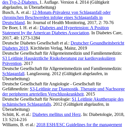
des Typ-2-Diabetes.
1. Auflage. Version 4. 2014 (Gültigkeit
abgelaufen, in Überarbeitung)
Busch, A. et al.:
12-Monats-Prävalenz von Schlaganfall oder
chronischen Beschwerden infolge eines Schlaganfalls in
Deutschland
. In: Journal of Health Monitoring, 2017, 2: 70-76
De Boer, I. H. et al.:
Diabetes and Hypertension: A Position
Statement by the American Diabetes Association
. In Diabetes Care,
2017, 40: 1273-1284
Deutsche Diabetes Gesellschaft et al.:
Deutscher Gesundheitsbericht
Diabetes 2019
. Kirchheim Verlag, Mainz, 2019
Deutsche Gesellschaft für Allgemeinmedizin und Familienmedizin:
S3 Leitlinie Hausärztliche Risikoberatung zur kardiovaskulären
Prävention
. 2017
Deutsche Gesellschaft für Allgemeinmedizin und Familienmedizin:
Schlaganfall
. Langfassung. 2012 (Gültigkeit abgelaufen, in
Überarbeitung)
Deutsche Gesellschaft für Angiologie - Gesellschaft für
Gefäßmedizin:
S3-Leitlinie zur Diagnostik, Therapie und Nachsorge
der peripheren arteriellen Verschlusskrankheit
. 2015
Deutsche Gesellschaft für Neurologie:
S1 Leitlinie Akuttherapie des
ischämischen Schlaganfalls
. 2012 (Gültigkeit abgelaufen, in
Überarbeitung)
Schütt, K. et al.:
Diabetes mellitus und Herz
. In: Diabetologie, 2018,
13: S214-216
Williams, B. et al.:
2018 ESH/ESC Guidelines for the management