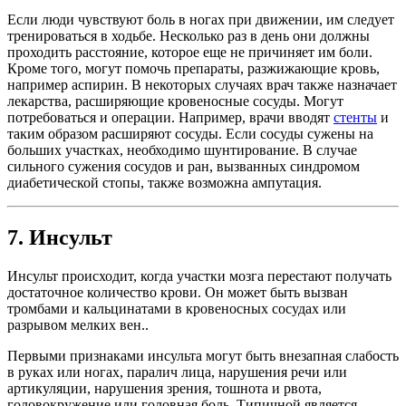
Если люди чувствуют боль в ногах при движении, им следует
тренироваться в ходьбе. Несколько раз в день они должны
проходить расстояние, которое еще не причиняет им боли.
Кроме того, могут помочь препараты, разжижающие кровь,
например аспирин. В некоторых случаях врач также назначает
лекарства, расширяющие кровеносные сосуды. Могут
потребоваться и операции. Например, врачи вводят
стенты
и
таким образом расширяют сосуды. Если сосуды сужены на
больших участках, необходимо шунтирование. В случае
сильного сужения сосудов и ран, вызванных синдромом
диабетической стопы, также возможна ампутация.
7. Инсульт
Инсульт происходит, когда участки мозга перестают получать
достаточное количество крови. Он может быть вызван
тромбами и кальцинатами в кровеносных сосудах или
разрывом мелких вен..
Первыми признаками инсульта могут быть внезапная слабость
в руках или ногах, паралич лица, нарушения речи или
артикуляции, нарушения зрения, тошнота и рвота,
головокружение или головная боль. Типичной является