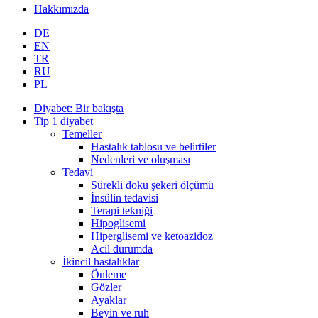
Hakkımızda
DE
EN
TR
RU
PL
Diyabet: Bir bakışta
Tip 1 diyabet
Temeller
Hastalık tablosu ve belirtiler
Nedenleri ve oluşması
Tedavi
Sürekli doku şekeri ölçümü
İnsülin tedavisi
Terapi tekniği
Hipoglisemi
Hiperglisemi ve ketoazidoz
Acil durumda
İkincil hastalıklar
Önleme
Gözler
Ayaklar
Beyin ve ruh