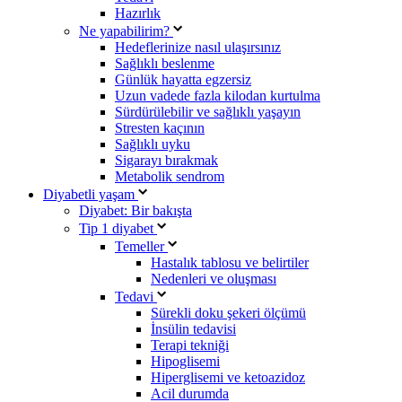
Hazırlık
Ne yapabilirim?
Hedeflerinize nasıl ulaşırsınız
Sağlıklı beslenme
Günlük hayatta egzersiz
Uzun vadede fazla kilodan kurtulma
Sürdürülebilir ve sağlıklı yaşayın
Stresten kaçının
Sağlıklı uyku
Sigarayı bırakmak
Metabolik sendrom
Diyabetli yaşam
Diyabet: Bir bakışta
Tip 1 diyabet
Temeller
Hastalık tablosu ve belirtiler
Nedenleri ve oluşması
Tedavi
Sürekli doku şekeri ölçümü
İnsülin tedavisi
Terapi tekniği
Hipoglisemi
Hiperglisemi ve ketoazidoz
Acil durumda