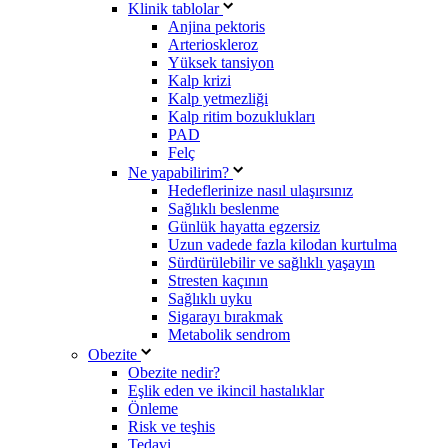
Klinik tablolar
Anjina pektoris
Arterioskleroz
Yüksek tansiyon
Kalp krizi
Kalp yetmezliği
Kalp ritim bozuklukları
PAD
Felç
Ne yapabilirim?
Hedeflerinize nasıl ulaşırsınız
Sağlıklı beslenme
Günlük hayatta egzersiz
Uzun vadede fazla kilodan kurtulma
Sürdürülebilir ve sağlıklı yaşayın
Stresten kaçının
Sağlıklı uyku
Sigarayı bırakmak
Metabolik sendrom
Obezite
Obezite nedir?
Eşlik eden ve ikincil hastalıklar
Önleme
Risk ve teşhis
Tedavi