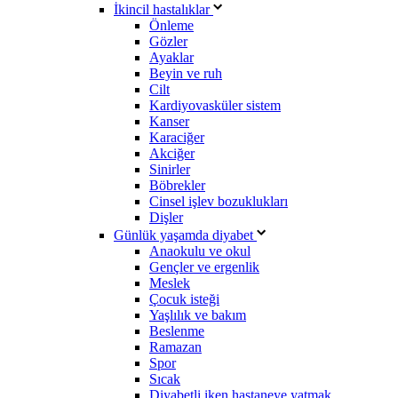
İkincil hastalıklar
Önleme
Gözler
Ayaklar
Beyin ve ruh
Cilt
Kardiyovasküler sistem
Kanser
Karaciğer
Akciğer
Sinirler
Böbrekler
Cinsel işlev bozuklukları
Dişler
Günlük yaşamda diyabet
Anaokulu ve okul
Gençler ve ergenlik
Meslek
Çocuk isteği
Yaşlılık ve bakım
Beslenme
Ramazan
Spor
Sıcak
Diyabetli iken hastaneye yatmak