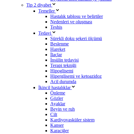
Tip 2 diyabet
Temeller
Hastalık tablosu ve belirtiler
Nedenleri ve oluşması
Teşhis
Tedavi
Sürekli doku şekeri ölçümü
Beslenme
Hareket
İlaçlar
İnsülin tedavisi
Terapi tekniği
Hipoglisemi
Hiperglisemi ve ketoazidoz
Acil durumda
İkincil hastalıklar
Önleme
Gözler
Ayaklar
Beyin ve ruh
Cilt
Kardiyovasküler sistem
Kanser
Karaciğer