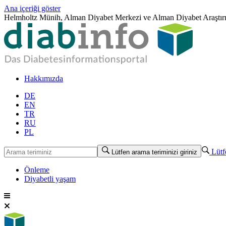
Ana içeriği göster
Helmholtz Münih, Alman Diyabet Merkezi ve Alman Diyabet Araştırma
Hakkımızda
DE
EN
TR
RU
PL
Lütfe
Lütfen arama teriminizi giriniz
Önleme
Diyabetli yaşam