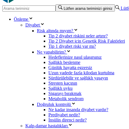
Lütfe
Lütfen arama teriminizi giriniz
Önleme
Diyabet
Risk altında mıyım?
Tip 2 diyabet riskini neler artırır?
Tip 2 Diyabet için Genetik Risk Faktörleri
Tip 1 diyabet riski var mı?
Ne yapabilirim?
Hedeflerinize nasıl ulaşırsınız
Sağlıklı beslenme
Günlük hayatta egzersiz
Uzun vadede fazla kilodan kurtulma
Sürdürülebilir ve sağlıklı yaşayın
Stresten kaçının
Sağlıklı uyku
Sigarayı bırakmak
Metabolik sendrom
Doğruluk kontrolü
Ne kadar insanda diyabet vardır?
Prediyabet nedir?
İnsülin direnci nedir?
Kalp-damar hastalıkları