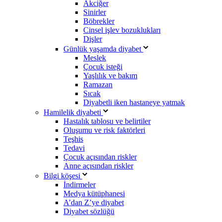
Akciğer
Sinirler
Böbrekler
Cinsel işlev bozuklukları
Dişler
Günlük yaşamda diyabet
Meslek
Çocuk isteği
Yaşlılık ve bakım
Ramazan
Sıcak
Diyabetli iken hastaneye yatmak
Hamilelik diyabeti
Hastalık tablosu ve belirtiler
Oluşumu ve risk faktörleri
Teşhis
Tedavi
Çocuk açısından riskler
Anne açısından riskler
Bilgi köşesi
İndirmeler
Medya kütüphanesi
A’dan Z’ye diyabet
Diyabet sözlüğü