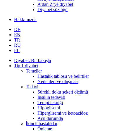
A’dan Z’ye diyabet
Diyabet sözlüğü
Hakkımızda
DE
EN
TR
RU
PL
Diyabet: Bir bakışta
Tip 1 diyabet
Temeller
Hastalık tablosu ve belirtiler
Nedenleri ve oluşması
Tedavi
Sürekli doku şekeri ölçümü
İnsülin tedavisi
Terapi tekniği
Hipoglisemi
Hiperglisemi ve ketoazidoz
Acil durumda
İkincil hastalıklar
Önleme