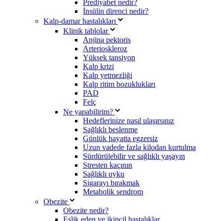
Prediyabet nedir?
İnsülin direnci nedir?
Kalp-damar hastalıkları
Klinik tablolar
Anjina pektoris
Arterioskleroz
Yüksek tansiyon
Kalp krizi
Kalp yetmezliği
Kalp ritim bozuklukları
PAD
Felç
Ne yapabilirim?
Hedeflerinize nasıl ulaşırsınız
Sağlıklı beslenme
Günlük hayatta egzersiz
Uzun vadede fazla kilodan kurtulma
Sürdürülebilir ve sağlıklı yaşayın
Stresten kaçının
Sağlıklı uyku
Sigarayı bırakmak
Metabolik sendrom
Obezite
Obezite nedir?
Eşlik eden ve ikincil hastalıklar