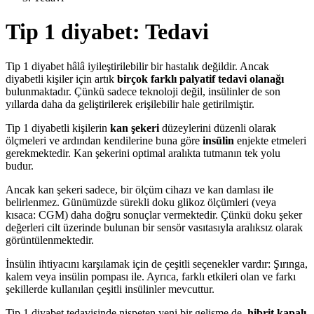
Tip 1 diyabet: Tedavi
Tip 1 diyabet hâlâ iyileştirilebilir bir hastalık değildir. Ancak
diyabetli kişiler için artık
birçok farklı palyatif tedavi olanağı
bulunmaktadır. Çünkü sadece teknoloji değil, insülinler de son
yıllarda daha da geliştirilerek erişilebilir hale getirilmiştir.
Tip 1 diyabetli kişilerin
kan şekeri
düzeylerini düzenli olarak
ölçmeleri ve ardından kendilerine buna göre
insülin
enjekte etmeleri
gerekmektedir. Kan şekerini optimal aralıkta tutmanın tek yolu
budur.
Ancak kan şekeri sadece, bir ölçüm cihazı ve kan damlası ile
belirlenmez. Günümüzde sürekli doku glikoz ölçümleri (veya
kısaca: CGM) daha doğru sonuçlar vermektedir. Çünkü doku şeker
değerleri cilt üzerinde bulunan bir sensör vasıtasıyla aralıksız olarak
görüntülenmektedir.
İnsülin ihtiyacını karşılamak için de çeşitli seçenekler vardır: Şırınga,
kalem veya insülin pompası ile. Ayrıca, farklı etkileri olan ve farkı
şekillerde kullanılan çeşitli insülinler mevcuttur.
Tip 1 diyabet tedavisinde nispeten yeni bir gelişme de,
hibrit kapalı