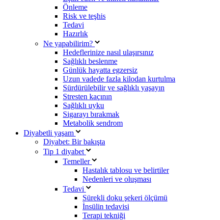
Önleme
Risk ve teşhis
Tedavi
Hazırlık
Ne yapabilirim?
Hedeflerinize nasıl ulaşırsınız
Sağlıklı beslenme
Günlük hayatta egzersiz
Uzun vadede fazla kilodan kurtulma
Sürdürülebilir ve sağlıklı yaşayın
Stresten kaçının
Sağlıklı uyku
Sigarayı bırakmak
Metabolik sendrom
Diyabetli yaşam
Diyabet: Bir bakışta
Tip 1 diyabet
Temeller
Hastalık tablosu ve belirtiler
Nedenleri ve oluşması
Tedavi
Sürekli doku şekeri ölçümü
İnsülin tedavisi
Terapi tekniği