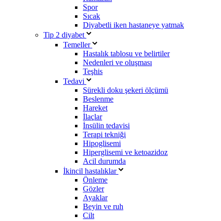
Spor
Sıcak
Diyabetli iken hastaneye yatmak
Tip 2 diyabet
Temeller
Hastalık tablosu ve belirtiler
Nedenleri ve oluşması
Teşhis
Tedavi
Sürekli doku şekeri ölçümü
Beslenme
Hareket
İlaçlar
İnsülin tedavisi
Terapi tekniği
Hipoglisemi
Hiperglisemi ve ketoazidoz
Acil durumda
İkincil hastalıklar
Önleme
Gözler
Ayaklar
Beyin ve ruh
Cilt