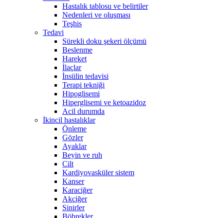
Hastalık tablosu ve belirtiler
Nedenleri ve oluşması
Teşhis
Tedavi
Sürekli doku şekeri ölçümü
Beslenme
Hareket
İlaçlar
İnsülin tedavisi
Terapi tekniği
Hipoglisemi
Hiperglisemi ve ketoazidoz
Acil durumda
İkincil hastalıklar
Önleme
Gözler
Ayaklar
Beyin ve ruh
Cilt
Kardiyovasküler sistem
Kanser
Karaciğer
Akciğer
Sinirler
Böbrekler