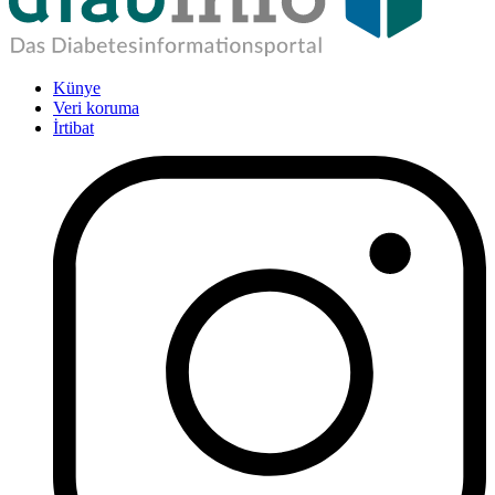
Künye
Veri koruma
İrtibat