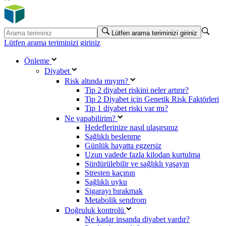
Lütfen arama teriminizi giriniz
Lütfen arama teriminizi giriniz
Önleme
Diyabet
Risk altında mıyım?
Tip 2 diyabet riskini neler artırır?
Tip 2 Diyabet için Genetik Risk Faktörleri
Tip 1 diyabet riski var mı?
Ne yapabilirim?
Hedeflerinize nasıl ulaşırsınız
Sağlıklı beslenme
Günlük hayatta egzersiz
Uzun vadede fazla kilodan kurtulma
Sürdürülebilir ve sağlıklı yaşayın
Stresten kaçının
Sağlıklı uyku
Sigarayı bırakmak
Metabolik sendrom
Doğruluk kontrolü
Ne kadar insanda diyabet vardır?