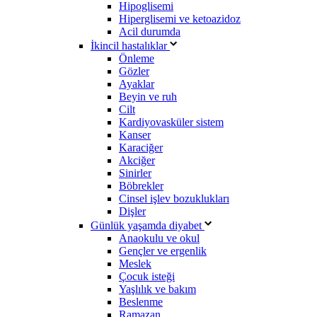
Hipoglisemi
Hiperglisemi ve ketoazidoz
Acil durumda
İkincil hastalıklar
Önleme
Gözler
Ayaklar
Beyin ve ruh
Cilt
Kardiyovasküler sistem
Kanser
Karaciğer
Akciğer
Sinirler
Böbrekler
Cinsel işlev bozuklukları
Dişler
Günlük yaşamda diyabet
Anaokulu ve okul
Gençler ve ergenlik
Meslek
Çocuk isteği
Yaşlılık ve bakım
Beslenme
Ramazan