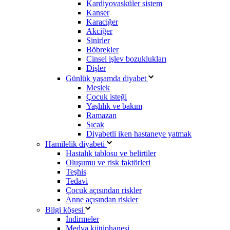
Kardiyovasküler sistem
Kanser
Karaciğer
Akciğer
Sinirler
Böbrekler
Cinsel işlev bozuklukları
Dişler
Günlük yaşamda diyabet
Meslek
Çocuk isteği
Yaşlılık ve bakım
Ramazan
Sıcak
Diyabetli iken hastaneye yatmak
Hamilelik diyabeti
Hastalık tablosu ve belirtiler
Oluşumu ve risk faktörleri
Teşhis
Tedavi
Çocuk açısından riskler
Anne açısından riskler
Bilgi köşesi
İndirmeler
Medya kütüphanesi