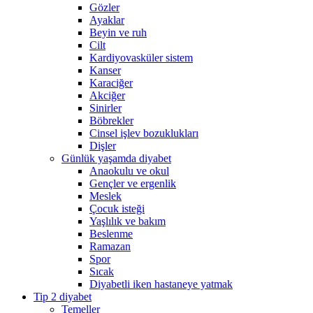
Gözler
Ayaklar
Beyin ve ruh
Cilt
Kardiyovasküler sistem
Kanser
Karaciğer
Akciğer
Sinirler
Böbrekler
Cinsel işlev bozuklukları
Dişler
Günlük yaşamda diyabet
Anaokulu ve okul
Gençler ve ergenlik
Meslek
Çocuk isteği
Yaşlılık ve bakım
Beslenme
Ramazan
Spor
Sıcak
Diyabetli iken hastaneye yatmak
Tip 2 diyabet
Temeller