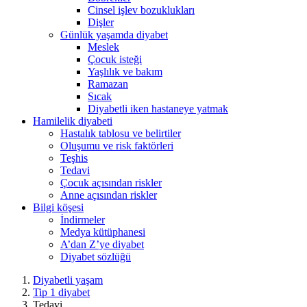
Cinsel işlev bozuklukları
Dişler
Günlük yaşamda diyabet
Meslek
Çocuk isteği
Yaşlılık ve bakım
Ramazan
Sıcak
Diyabetli iken hastaneye yatmak
Hamilelik diyabeti
Hastalık tablosu ve belirtiler
Oluşumu ve risk faktörleri
Teşhis
Tedavi
Çocuk açısından riskler
Anne açısından riskler
Bilgi köşesi
İndirmeler
Medya kütüphanesi
A’dan Z’ye diyabet
Diyabet sözlüğü
Diyabetli yaşam
Tip 1 diyabet
Tedavi