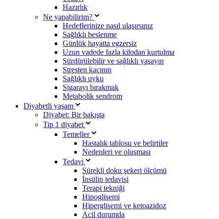
Hazırlık
Ne yapabilirim?
Hedeflerinize nasıl ulaşırsınız
Sağlıklı beslenme
Günlük hayatta egzersiz
Uzun vadede fazla kilodan kurtulma
Sürdürülebilir ve sağlıklı yaşayın
Stresten kaçının
Sağlıklı uyku
Sigarayı bırakmak
Metabolik sendrom
Diyabetli yaşam
Diyabet: Bir bakışta
Tip 1 diyabet
Temeller
Hastalık tablosu ve belirtiler
Nedenleri ve oluşması
Tedavi
Sürekli doku şekeri ölçümü
İnsülin tedavisi
Terapi tekniği
Hipoglisemi
Hiperglisemi ve ketoazidoz
Acil durumda