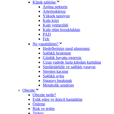
Klinik tablolar
Anjina pektoris
Arterioskleroz
Yüksek tansiyon
Kalp krizi
Kalp yetmezliği
Kalp ritim bozuklukları
PAD
Felç
Ne yapabilirim?
Hedeflerinize nasıl ulaşırsınız
Sağlıklı beslenme
Günlük hayatta egzersiz
Uzun vadede fazla kilodan kurtulma
Sürdürülebilir ve sağlıklı yaşayın
Stresten kaçının
Sağlıklı uyku
Sigarayı bırakmak
Metabolik sendrom
Obezite
Obezite nedir?
Eşlik eden ve ikincil hastalıklar
Önleme
Risk ve teşhis
Tedavi