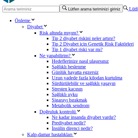
Lütfe
Lütfen arama teriminizi giriniz
Önleme
Diyabet
Risk altında mıyım?
Tip 2 diyabet riskini neler artırır?
Tip 2 Diyabet için Genetik Risk Faktörleri
Tip 1 diyabet riski var mı?
Ne yapabilirim?
Hedeflerinize nasıl ulaşırsınız
Sağlıklı beslenme
Günlük hayatta egzersiz
Uzun vadede fazla kilodan kurtulma
Sürdürülebilir ve sağlıklı yaşayın
Stresten kaçının
Sağlıklı uyku
Sigarayı bırakmak
Metabolik sendrom
Doğruluk kontrolü
Ne kadar insanda diyabet vardır?
Prediyabet nedir?
İnsülin direnci nedir?
Kalp-damar hastalıkları