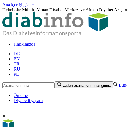
Ana içeriği göster
Helmholtz Münih, Alman Diyabet Merkezi ve Alman Diyabet Araştırma
Hakkımızda
DE
EN
TR
RU
PL
Lütfe
Lütfen arama teriminizi giriniz
Önleme
Diyabetli yaşam