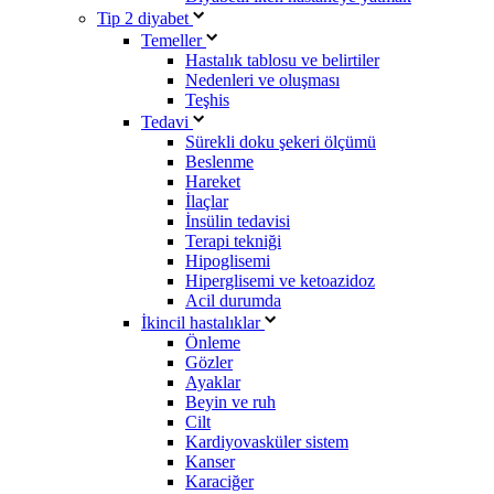
Tip 2 diyabet
Temeller
Hastalık tablosu ve belirtiler
Nedenleri ve oluşması
Teşhis
Tedavi
Sürekli doku şekeri ölçümü
Beslenme
Hareket
İlaçlar
İnsülin tedavisi
Terapi tekniği
Hipoglisemi
Hiperglisemi ve ketoazidoz
Acil durumda
İkincil hastalıklar
Önleme
Gözler
Ayaklar
Beyin ve ruh
Cilt
Kardiyovasküler sistem
Kanser
Karaciğer