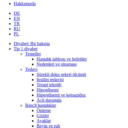
Hakkımızda
DE
EN
TR
RU
PL
Diyabet: Bir bakışta
Tip 1 diyabet
Temeller
Hastalık tablosu ve belirtiler
Nedenleri ve oluşması
Tedavi
Sürekli doku şekeri ölçümü
İnsülin tedavisi
Terapi tekniği
Hipoglisemi
Hiperglisemi ve ketoazidoz
Acil durumda
İkincil hastalıklar
Önleme
Gözler
Ayaklar
Beyin ve ruh