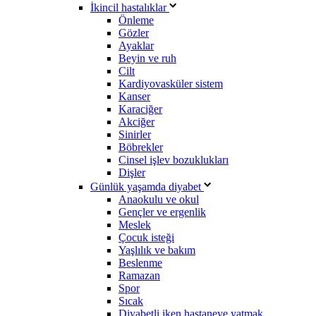
İkincil hastalıklar
Önleme
Gözler
Ayaklar
Beyin ve ruh
Cilt
Kardiyovasküler sistem
Kanser
Karaciğer
Akciğer
Sinirler
Böbrekler
Cinsel işlev bozuklukları
Dişler
Günlük yaşamda diyabet
Anaokulu ve okul
Gençler ve ergenlik
Meslek
Çocuk isteği
Yaşlılık ve bakım
Beslenme
Ramazan
Spor
Sıcak
Diyabetli iken hastaneye yatmak