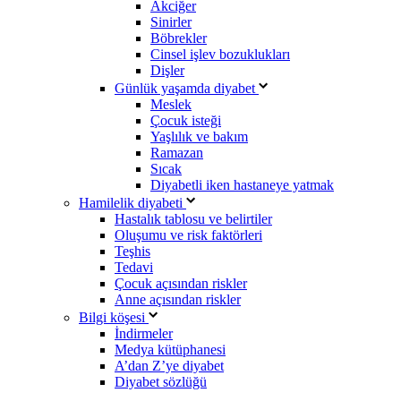
Akciğer
Sinirler
Böbrekler
Cinsel işlev bozuklukları
Dişler
Günlük yaşamda diyabet
Meslek
Çocuk isteği
Yaşlılık ve bakım
Ramazan
Sıcak
Diyabetli iken hastaneye yatmak
Hamilelik diyabeti
Hastalık tablosu ve belirtiler
Oluşumu ve risk faktörleri
Teşhis
Tedavi
Çocuk açısından riskler
Anne açısından riskler
Bilgi köşesi
İndirmeler
Medya kütüphanesi
A’dan Z’ye diyabet
Diyabet sözlüğü