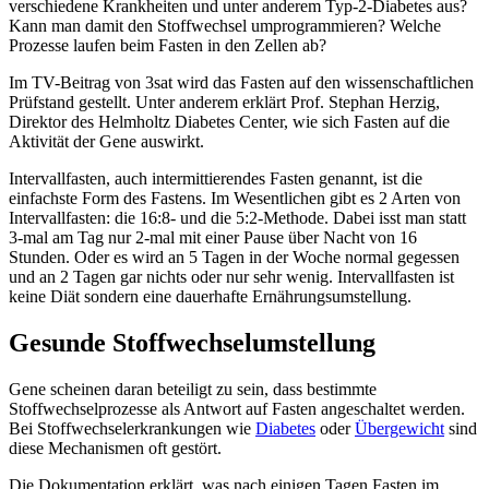
verschiedene Krankheiten und unter anderem Typ-2-Diabetes aus?
Kann man damit den Stoffwechsel umprogrammieren? Welche
Prozesse laufen beim Fasten in den Zellen ab?
Im TV-Beitrag von 3sat wird das Fasten auf den wissenschaftlichen
Prüfstand gestellt. Unter anderem erklärt Prof. Stephan Herzig,
Direktor des Helmholtz Diabetes Center, wie sich Fasten auf die
Aktivität der Gene auswirkt.
Intervallfasten, auch intermittierendes Fasten genannt, ist die
einfachste Form des Fastens. Im Wesentlichen gibt es 2 Arten von
Intervallfasten: die 16:8- und die 5:2-Methode. Dabei isst man statt
3-mal am Tag nur 2-mal mit einer Pause über Nacht von 16
Stunden. Oder es wird an 5 Tagen in der Woche normal gegessen
und an 2 Tagen gar nichts oder nur sehr wenig. Intervallfasten ist
keine Diät sondern eine dauerhafte Ernährungsumstellung.
Gesunde Stoffwechselumstellung
Gene scheinen daran beteiligt zu sein, dass bestimmte
Stoffwechselprozesse als Antwort auf Fasten angeschaltet werden.
Bei Stoffwechselerkrankungen wie
Diabetes
oder
Übergewicht
sind
diese Mechanismen oft gestört.
Die Dokumentation erklärt, was nach einigen Tagen Fasten im