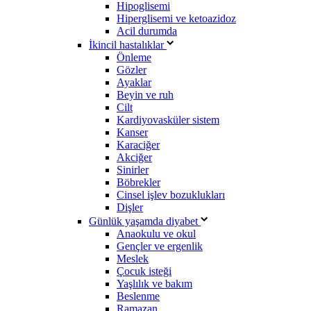
Hipoglisemi
Hiperglisemi ve ketoazidoz
Acil durumda
İkincil hastalıklar
Önleme
Gözler
Ayaklar
Beyin ve ruh
Cilt
Kardiyovasküler sistem
Kanser
Karaciğer
Akciğer
Sinirler
Böbrekler
Cinsel işlev bozuklukları
Dişler
Günlük yaşamda diyabet
Anaokulu ve okul
Gençler ve ergenlik
Meslek
Çocuk isteği
Yaşlılık ve bakım
Beslenme
Ramazan