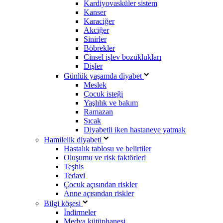
Kardiyovasküler sistem
Kanser
Karaciğer
Akciğer
Sinirler
Böbrekler
Cinsel işlev bozuklukları
Dişler
Günlük yaşamda diyabet
Meslek
Çocuk isteği
Yaşlılık ve bakım
Ramazan
Sıcak
Diyabetli iken hastaneye yatmak
Hamilelik diyabeti
Hastalık tablosu ve belirtiler
Oluşumu ve risk faktörleri
Teşhis
Tedavi
Çocuk açısından riskler
Anne açısından riskler
Bilgi köşesi
İndirmeler
Medya kütüphanesi