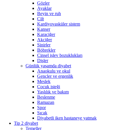
Gözler
Ayaklar
Beyin ve ruh
Cilt
Kardiyovasküler sistem
Kanser
Karaciğer
Akciğer
Sinirler
Böbrekler
Cinsel işlev bozuklukları
Dişler
Günlük yaşamda diyabet
Anaokulu ve okul
Gençler ve ergenlik
Meslek
Çocuk isteği
Yaşlılık ve bakım
Beslenme
Ramazan
Spor
Sıcak
Diyabetli iken hastaneye yatmak
Tip 2 diyabet
Temeller