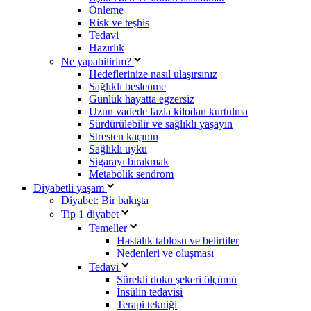
Önleme
Risk ve teşhis
Tedavi
Hazırlık
Ne yapabilirim?
Hedeflerinize nasıl ulaşırsınız
Sağlıklı beslenme
Günlük hayatta egzersiz
Uzun vadede fazla kilodan kurtulma
Sürdürülebilir ve sağlıklı yaşayın
Stresten kaçının
Sağlıklı uyku
Sigarayı bırakmak
Metabolik sendrom
Diyabetli yaşam
Diyabet: Bir bakışta
Tip 1 diyabet
Temeller
Hastalık tablosu ve belirtiler
Nedenleri ve oluşması
Tedavi
Sürekli doku şekeri ölçümü
İnsülin tedavisi
Terapi tekniği