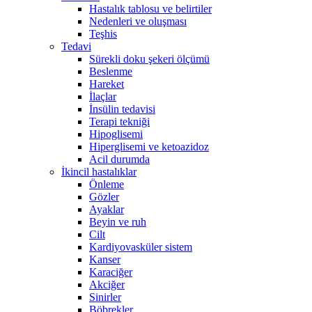
Hastalık tablosu ve belirtiler
Nedenleri ve oluşması
Teşhis
Tedavi
Sürekli doku şekeri ölçümü
Beslenme
Hareket
İlaçlar
İnsülin tedavisi
Terapi tekniği
Hipoglisemi
Hiperglisemi ve ketoazidoz
Acil durumda
İkincil hastalıklar
Önleme
Gözler
Ayaklar
Beyin ve ruh
Cilt
Kardiyovasküler sistem
Kanser
Karaciğer
Akciğer
Sinirler
Böbrekler