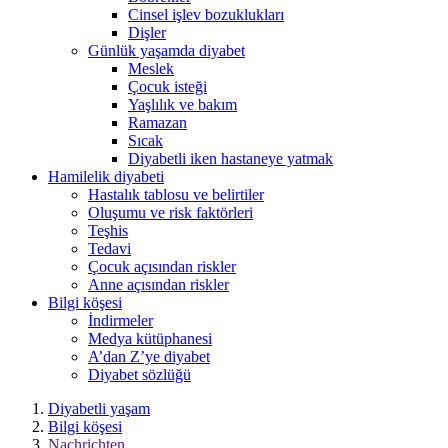
Cinsel işlev bozuklukları
Dişler
Günlük yaşamda diyabet
Meslek
Çocuk isteği
Yaşlılık ve bakım
Ramazan
Sıcak
Diyabetli iken hastaneye yatmak
Hamilelik diyabeti
Hastalık tablosu ve belirtiler
Oluşumu ve risk faktörleri
Teşhis
Tedavi
Çocuk açısından riskler
Anne açısından riskler
Bilgi köşesi
İndirmeler
Medya kütüphanesi
A’dan Z’ye diyabet
Diyabet sözlüğü
Diyabetli yaşam
Bilgi köşesi
Nachrichten