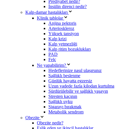
Prediyabet nedir?
İnsülin direnci nedir?
Kalp-damar hastalıkları
Klinik tablolar
Anjina pektoris
Arterioskleroz
Yüksek tansiyon
Kalp krizi
Kalp yetmezliği
Kalp ritim bozuklukları
PAD
Felç
Ne yapabilirim?
Hedeflerinize nasıl ulaşırsınız
Sağlıklı beslenme
Günlük hayatta egzersiz
Uzun vadede fazla kilodan kurtulma
Sürdürülebilir ve sağlıklı yaşayın
Stresten kaçının
Sağlıklı uyku
Sigarayı bırakmak
Metabolik sendrom
Obezite
Obezite nedir?
Eşlik eden ve ikincil hastalıklar