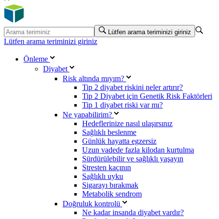
Lütfen arama teriminizi giriniz
Lütfen arama teriminizi giriniz
Önleme
Diyabet
Risk altında mıyım?
Tip 2 diyabet riskini neler artırır?
Tip 2 Diyabet için Genetik Risk Faktörleri
Tip 1 diyabet riski var mı?
Ne yapabilirim?
Hedeflerinize nasıl ulaşırsınız
Sağlıklı beslenme
Günlük hayatta egzersiz
Uzun vadede fazla kilodan kurtulma
Sürdürülebilir ve sağlıklı yaşayın
Stresten kaçının
Sağlıklı uyku
Sigarayı bırakmak
Metabolik sendrom
Doğruluk kontrolü
Ne kadar insanda diyabet vardır?