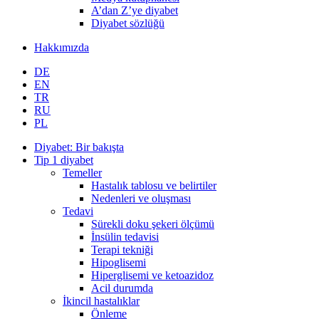
A’dan Z’ye diyabet
Diyabet sözlüğü
Hakkımızda
DE
EN
TR
RU
PL
Diyabet: Bir bakışta
Tip 1 diyabet
Temeller
Hastalık tablosu ve belirtiler
Nedenleri ve oluşması
Tedavi
Sürekli doku şekeri ölçümü
İnsülin tedavisi
Terapi tekniği
Hipoglisemi
Hiperglisemi ve ketoazidoz
Acil durumda
İkincil hastalıklar
Önleme