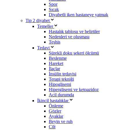
Spor
Sıcak
Diyabetli iken hastaneye yatmak
Tip 2 diyabet
Temeller
Hastalık tablosu ve belirtiler
Nedenleri ve oluşması
Teşhis
Tedavi
Sürekli doku şekeri ölçümü
Beslenme
Hareket
İlaçlar
İnsülin tedavisi
Terapi tekniği
Hipoglisemi
Hiperglisemi ve ketoazidoz
Acil durumda
İkincil hastalıklar
Önleme
Gözler
Ayaklar
Beyin ve ruh
Cilt