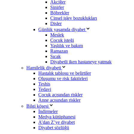
Akciğer
Sinirler
Böbrekler
Cinsel işlev bozuklukları
Dişler
Günlük yaşamda diyabet
Meslek
Çocuk isteği
Yaşlılık ve bakım
Ramazan
Sıcak
Diyabetli iken hastaneye yatmak
Hamilelik diyabeti
Hastalık tablosu ve belirtiler
Oluşumu ve risk faktörleri
Teşhis
Tedavi
Çocuk açısından riskler
Anne açısından riskler
Bilgi köşesi
İndirmeler
Medya kütüphanesi
A’dan Z’ye diyabet
Diyabet sözlüğü