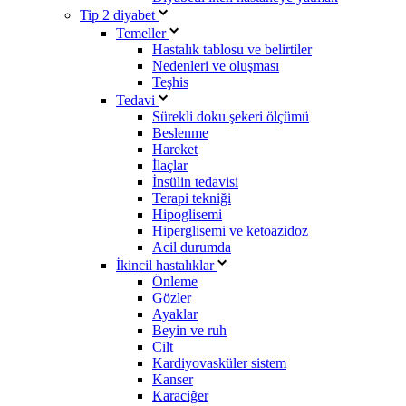
Tip 2 diyabet
Temeller
Hastalık tablosu ve belirtiler
Nedenleri ve oluşması
Teşhis
Tedavi
Sürekli doku şekeri ölçümü
Beslenme
Hareket
İlaçlar
İnsülin tedavisi
Terapi tekniği
Hipoglisemi
Hiperglisemi ve ketoazidoz
Acil durumda
İkincil hastalıklar
Önleme
Gözler
Ayaklar
Beyin ve ruh
Cilt
Kardiyovasküler sistem
Kanser
Karaciğer