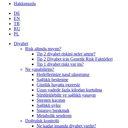
Hakkımızda
DE
EN
TR
RU
PL
Diyabet
Risk altında mıyım?
Tip 2 diyabet riskini neler artırır?
Tip 2 Diyabet için Genetik Risk Faktörleri
Tip 1 diyabet riski var mı?
Ne yapabilirim?
Hedeflerinize nasıl ulaşırsınız
Sağlıklı beslenme
Günlük hayatta egzersiz
Uzun vadede fazla kilodan kurtulma
Sürdürülebilir ve sağlıklı yaşayın
Stresten kaçının
Sağlıklı uyku
Sigarayı bırakmak
Metabolik sendrom
Doğruluk kontrolü
Ne kadar insanda diyabet vardır?