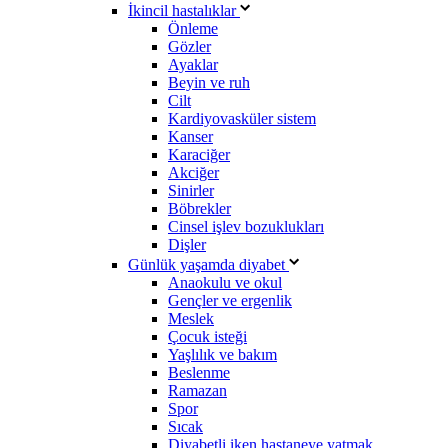
İkincil hastalıklar
Önleme
Gözler
Ayaklar
Beyin ve ruh
Cilt
Kardiyovasküler sistem
Kanser
Karaciğer
Akciğer
Sinirler
Böbrekler
Cinsel işlev bozuklukları
Dişler
Günlük yaşamda diyabet
Anaokulu ve okul
Gençler ve ergenlik
Meslek
Çocuk isteği
Yaşlılık ve bakım
Beslenme
Ramazan
Spor
Sıcak
Diyabetli iken hastaneye yatmak