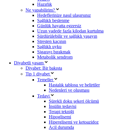
Hazırlık
Ne yapabilirim?
Hedeflerinize nasıl ulaşırsınız
Sağlıklı beslenme
Günlük hayatta egzersiz
Uzun vadede fazla kilodan kurtulma
Sürdürülebilir ve sağlıklı yaşayın
Stresten kaçının
Sağlıklı uyku
Sigarayı bırakmak
Metabolik sendrom
Diyabetli yaşam
Diyabet: Bir bakışta
Tip 1 diyabet
Temeller
Hastalık tablosu ve belirtiler
Nedenleri ve oluşması
Tedavi
Sürekli doku şekeri ölçümü
İnsülin tedavisi
Terapi tekniği
Hipoglisemi
Hiperglisemi ve ketoazidoz
Acil durumda