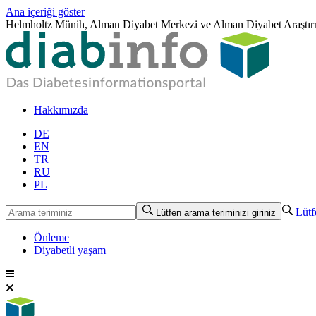
Ana içeriği göster
Helmholtz Münih, Alman Diyabet Merkezi ve Alman Diyabet Araştırma
Hakkımızda
DE
EN
TR
RU
PL
Lütfe
Lütfen arama teriminizi giriniz
Önleme
Diyabetli yaşam