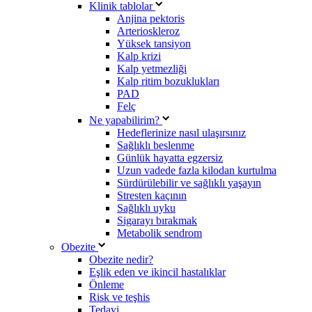
Klinik tablolar
Anjina pektoris
Arterioskleroz
Yüksek tansiyon
Kalp krizi
Kalp yetmezliği
Kalp ritim bozuklukları
PAD
Felç
Ne yapabilirim?
Hedeflerinize nasıl ulaşırsınız
Sağlıklı beslenme
Günlük hayatta egzersiz
Uzun vadede fazla kilodan kurtulma
Sürdürülebilir ve sağlıklı yaşayın
Stresten kaçının
Sağlıklı uyku
Sigarayı bırakmak
Metabolik sendrom
Obezite
Obezite nedir?
Eşlik eden ve ikincil hastalıklar
Önleme
Risk ve teşhis
Tedavi