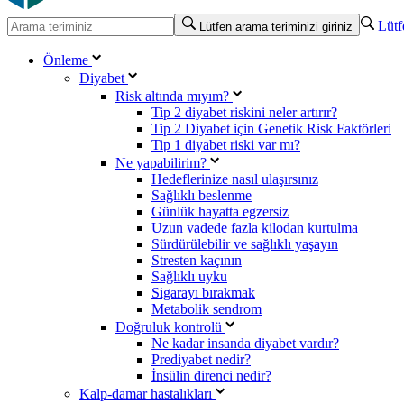
Lütfe
Lütfen arama teriminizi giriniz
Önleme
Diyabet
Risk altında mıyım?
Tip 2 diyabet riskini neler artırır?
Tip 2 Diyabet için Genetik Risk Faktörleri
Tip 1 diyabet riski var mı?
Ne yapabilirim?
Hedeflerinize nasıl ulaşırsınız
Sağlıklı beslenme
Günlük hayatta egzersiz
Uzun vadede fazla kilodan kurtulma
Sürdürülebilir ve sağlıklı yaşayın
Stresten kaçının
Sağlıklı uyku
Sigarayı bırakmak
Metabolik sendrom
Doğruluk kontrolü
Ne kadar insanda diyabet vardır?
Prediyabet nedir?
İnsülin direnci nedir?
Kalp-damar hastalıkları