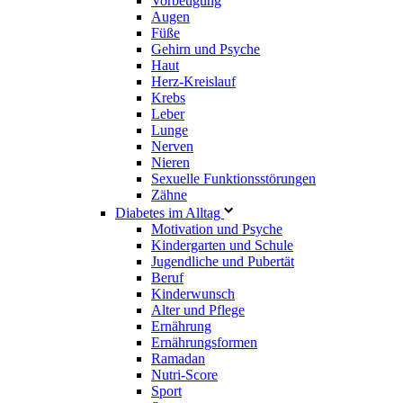
Vorbeugung
Augen
Füße
Gehirn und Psyche
Haut
Herz-Kreislauf
Krebs
Leber
Lunge
Nerven
Nieren
Sexuelle Funktionsstörungen
Zähne
Diabetes im Alltag
Motivation und Psyche
Kindergarten und Schule
Jugendliche und Pubertät
Beruf
Kinderwunsch
Alter und Pflege
Ernährung
Ernährungsformen
Ramadan
Nutri-Score
Sport