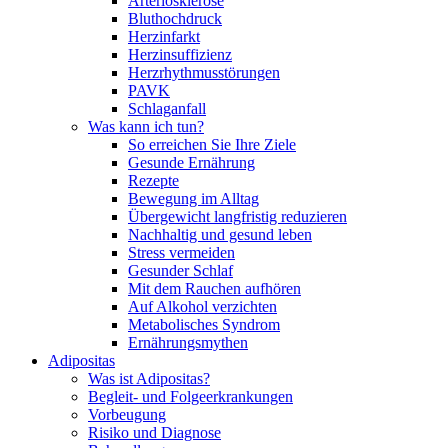
Arteriosklerose
Bluthochdruck
Herzinfarkt
Herzinsuffizienz
Herzrhythmusstörungen
PAVK
Schlaganfall
Was kann ich tun?
So erreichen Sie Ihre Ziele
Gesunde Ernährung
Rezepte
Bewegung im Alltag
Übergewicht langfristig reduzieren
Nachhaltig und gesund leben
Stress vermeiden
Gesunder Schlaf
Mit dem Rauchen aufhören
Auf Alkohol verzichten
Metabolisches Syndrom
Ernährungsmythen
Adipositas
Was ist Adipositas?
Begleit- und Folgeerkrankungen
Vorbeugung
Risiko und Diagnose