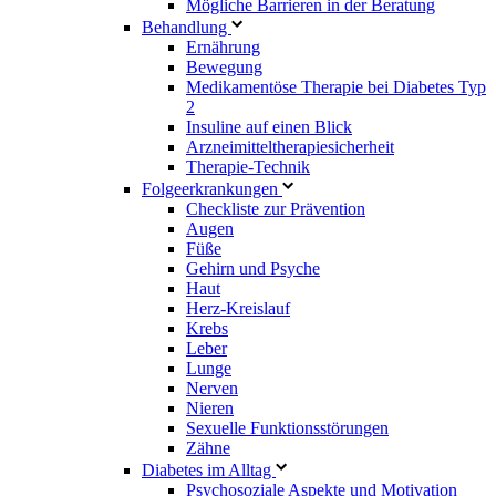
Mögliche Barrieren in der Beratung
Behandlung
Ernährung
Bewegung
Medikamentöse Therapie bei Diabetes Typ
2
Insuline auf einen Blick
Arzneimitteltherapie­sicherheit
Therapie-Technik
Fol­ge­er­kran­kun­gen
Checkliste zur Prävention
Augen
Füße
Gehirn und Psyche
Haut
Herz-Kreislauf
Krebs
Leber
Lunge
Nerven
Nieren
Sexuelle Funktionsstörungen
Zähne
Diabetes im Alltag
Psychosoziale Aspekte und Motivation