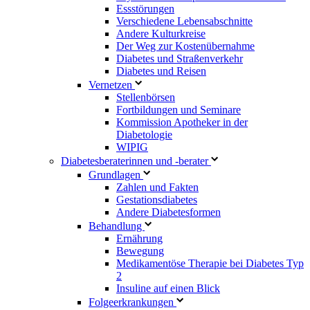
Essstörungen
Verschiedene Lebensabschnitte
Andere Kulturkreise
Der Weg zur Kostenübernahme
Diabetes und Straßenverkehr
Diabetes und Reisen
Vernetzen
Stellenbörsen
Fortbildungen und Seminare
Kommission Apotheker in der
Diabetologie
WIPIG
Diabetesberaterinnen und -berater
Grundlagen
Zahlen und Fakten
Gestationsdiabetes
Andere Diabetesformen
Behandlung
Ernährung
Bewegung
Medikamentöse Therapie bei Diabetes Typ
2
Insuline auf einen Blick
Folgeerkrankungen