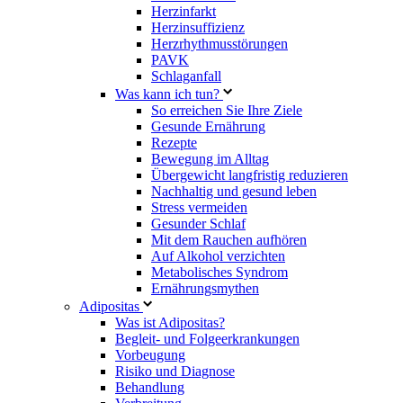
Herzinfarkt
Herzinsuffizienz
Herzrhythmusstörungen
PAVK
Schlaganfall
Was kann ich tun?
So erreichen Sie Ihre Ziele
Gesunde Ernährung
Rezepte
Bewegung im Alltag
Übergewicht langfristig reduzieren
Nachhaltig und gesund leben
Stress vermeiden
Gesunder Schlaf
Mit dem Rauchen aufhören
Auf Alkohol verzichten
Metabolisches Syndrom
Ernährungsmythen
Adipositas
Was ist Adipositas?
Begleit- und Folgeerkrankungen
Vorbeugung
Risiko und Diagnose
Behandlung