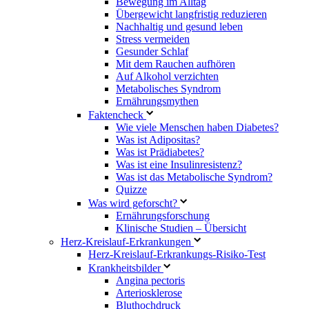
Bewegung im Alltag
Übergewicht langfristig reduzieren
Nachhaltig und gesund leben
Stress vermeiden
Gesunder Schlaf
Mit dem Rauchen aufhören
Auf Alkohol verzichten
Metabolisches Syndrom
Ernährungsmythen
Faktencheck
Wie viele Menschen haben Diabetes?
Was ist Adipositas?
Was ist Prädiabetes?
Was ist eine Insulinresistenz?
Was ist das Metabolische Syndrom?
Quizze
Was wird geforscht?
Ernährungsforschung
Klinische Studien – Übersicht
Herz-Kreislauf-Erkrankungen
Herz-Kreislauf-Erkrankungs-Risiko-Test
Krankheitsbilder
Angina pectoris
Arteriosklerose
Bluthochdruck