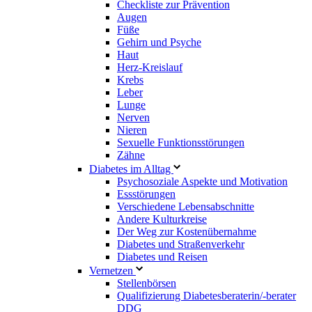
Checkliste zur Prävention
Augen
Füße
Gehirn und Psyche
Haut
Herz-Kreislauf
Krebs
Leber
Lunge
Nerven
Nieren
Sexuelle Funktionsstörungen
Zähne
Diabetes im Alltag
Psychosoziale Aspekte und Motivation
Essstörungen
Verschiedene Lebensabschnitte
Andere Kulturkreise
Der Weg zur Kostenübernahme
Diabetes und Straßenverkehr
Diabetes und Reisen
Vernetzen
Stellenbörsen
Qualifizierung Diabetesberaterin/­-berater
DDG