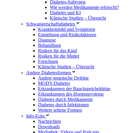
Diabetes-Subtypen
Wie werden Medikamente erforscht?
Diabetes und KI
Klinische Studien – Übersicht
Schwangerschaftsdiabetes
Krankheitsbild und Symptome
Entstehung und Risikofaktoren
Diagnose
Behandlung
Risiken für das Kind
Risiken für die Mutter
Forschung
Klinische Studien – Übersicht
Andere Diabetesformen
Andere genetische Defekte
MODY-Diabetes
Erkrankungen der Bauchspeicheldrüse
Erkrankungen des Hormonsystems
Diabetes durch Medikamente
Diabetes durch Infektionen
Weitere seltene Formen
Info-Ecke
Nachrichten
Downloads
Mediathek: Videos und Podcasts