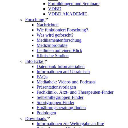
Fortbildungen und Seminare
VDBD
VDBD AKADEMIE
Forschung
Nachrichten
Wie funktioniert Forschung?
Was wird geforscht?
Medikamentenforschung
Medizinprodukte
Leitlinien auf einen Blick
Klinische Studien
Info-Ecke
Datenbank Infomaterialien
Informationen auf Ukrainisch
FAQs
Mediathek: Videos und Podcasts
Präsentationsvorlagen
Fachklinik-, Arzt- und Therapeuten-Finder
Selbsthilfegruppen-Finder
Sportgruppen-Finder
Ernährungsberatung finden
Podologen
Downloads
Informationen zur Weitergabe an Ihre