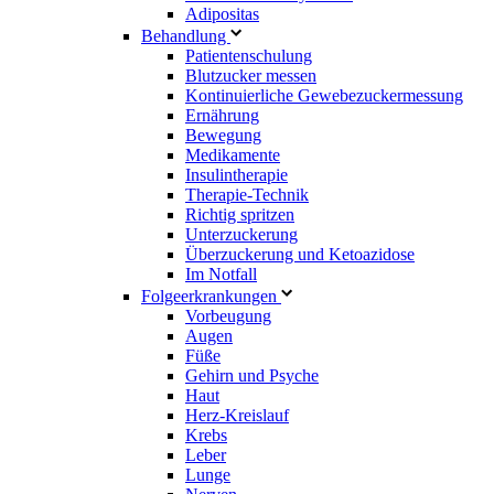
Adipositas
Behandlung
Patientenschulung
Blutzucker messen
Kontinuierliche Gewebezuckermessung
Ernährung
Bewegung
Medikamente
Insulintherapie
Therapie-Technik
Richtig spritzen
Unterzuckerung
Überzuckerung und Ketoazidose
Im Notfall
Folgeerkrankungen
Vorbeugung
Augen
Füße
Gehirn und Psyche
Haut
Herz-Kreislauf
Krebs
Leber
Lunge