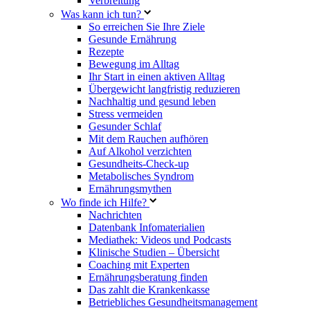
Verbreitung
Was kann ich tun?
So erreichen Sie Ihre Ziele
Gesunde Ernährung
Rezepte
Bewegung im Alltag
Ihr Start in einen aktiven Alltag
Übergewicht langfristig reduzieren
Nachhaltig und gesund leben
Stress vermeiden
Gesunder Schlaf
Mit dem Rauchen aufhören
Auf Alkohol verzichten
Gesundheits-Check-up
Metabolisches Syndrom
Ernährungsmythen
Wo finde ich Hilfe?
Nachrichten
Datenbank Infomaterialien
Mediathek: Videos und Podcasts
Klinische Studien – Übersicht
Coaching mit Experten
Ernährungsberatung finden
Das zahlt die Krankenkasse
Betriebliches Gesundheitsmanagement