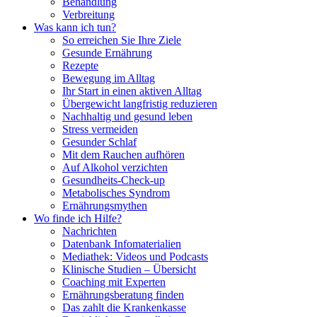
Behandlung
Verbreitung
Was kann ich tun?
So erreichen Sie Ihre Ziele
Gesunde Ernährung
Rezepte
Bewegung im Alltag
Ihr Start in einen aktiven Alltag
Übergewicht langfristig reduzieren
Nachhaltig und gesund leben
Stress vermeiden
Gesunder Schlaf
Mit dem Rauchen aufhören
Auf Alkohol verzichten
Gesundheits-Check-up
Metabolisches Syndrom
Ernährungsmythen
Wo finde ich Hilfe?
Nachrichten
Datenbank Infomaterialien
Mediathek: Videos und Podcasts
Klinische Studien – Übersicht
Coaching mit Experten
Ernährungsberatung finden
Das zahlt die Krankenkasse