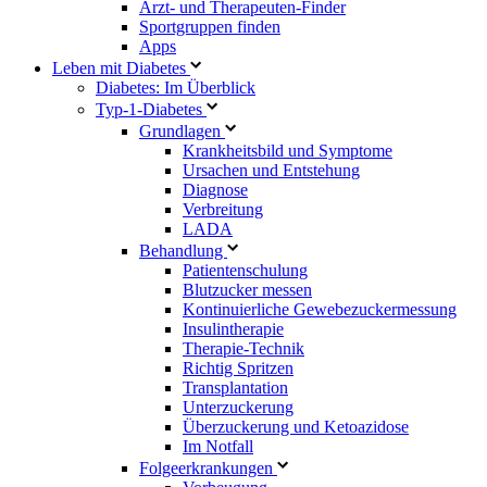
Arzt- und Therapeuten-Finder
Sportgruppen finden
Apps
Leben mit Diabetes
Diabetes: Im Überblick
Typ-1-Diabetes
Grundlagen
Krankheitsbild und Symptome
Ursachen und Entstehung
Diagnose
Verbreitung
LADA
Behandlung
Patientenschulung
Blutzucker messen
Kontinuierliche Gewebezuckermessung
Insulintherapie
Therapie-Technik
Richtig Spritzen
Transplantation
Unterzuckerung
Überzuckerung und Ketoazidose
Im Notfall
Folgeerkrankungen