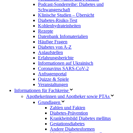
Podcast-Sonderreihe: Diabetes und
Schwangerschaft
Klinische Studien – Übersicht
Diabetes-Risiko-Test
Kohlenhydrateinheiten
Rezepte
Datenbank Infomaterialien
Häufige Fragen
Diabetes von A-Z
Anlaufstellen
Erfahrungsberichte
Informationen auf Ukrainisch
Coronavirus SARS-CoV-2
Anfragenportal
Quizze & Spiele
Veranstaltungen
Informationen für Fachkreise
Apothekerinnen und Apotheker sowie PTAs
Grundlagen
Zahlen und Fakten
Diabetes-Prävention
Krankheitsbild Diabetes mellitus
Gestationsdiabetes
Andere Diabetesformen