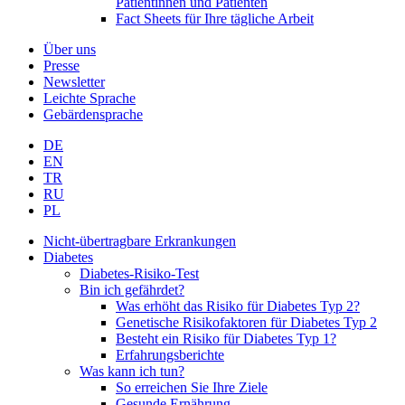
Patientinnen und Patienten
Fact Sheets für Ihre tägliche Arbeit
Über uns
Presse
Newsletter
Leichte Sprache
Gebärdensprache
DE
EN
TR
RU
PL
Nicht-übertragbare Erkrankungen
Diabetes
Diabetes-Risiko-Test
Bin ich gefährdet?
Was erhöht das Risiko für Diabetes Typ 2?
Genetische Risikofaktoren für Diabetes Typ 2
Besteht ein Risiko für Diabetes Typ 1?
Erfahrungsberichte
Was kann ich tun?
So erreichen Sie Ihre Ziele
Gesunde Ernährung