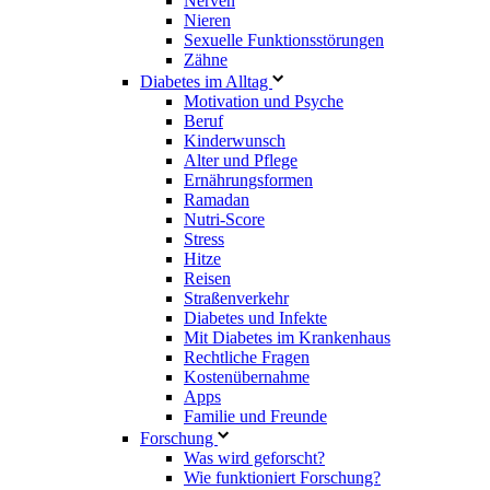
Nerven
Nieren
Sexuelle Funktionsstörungen
Zähne
Diabetes im Alltag
Motivation und Psyche
Beruf
Kinderwunsch
Alter und Pflege
Ernährungsformen
Ramadan
Nutri-Score
Stress
Hitze
Reisen
Straßenverkehr
Diabetes und Infekte
Mit Diabetes im Krankenhaus
Rechtliche Fragen
Kostenübernahme
Apps
Familie und Freunde
Forschung
Was wird geforscht?
Wie funktioniert Forschung?