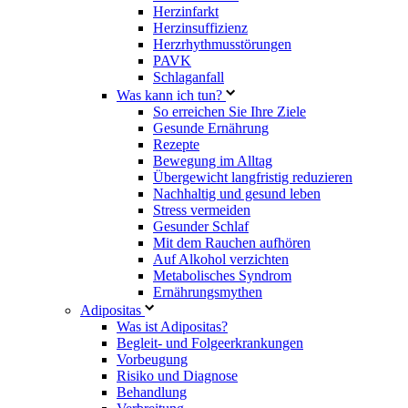
Herzinfarkt
Herzinsuffizienz
Herzrhythmusstörungen
PAVK
Schlaganfall
Was kann ich tun?
So erreichen Sie Ihre Ziele
Gesunde Ernährung
Rezepte
Bewegung im Alltag
Übergewicht langfristig reduzieren
Nachhaltig und gesund leben
Stress vermeiden
Gesunder Schlaf
Mit dem Rauchen aufhören
Auf Alkohol verzichten
Metabolisches Syndrom
Ernährungsmythen
Adipositas
Was ist Adipositas?
Begleit- und Folgeerkrankungen
Vorbeugung
Risiko und Diagnose
Behandlung