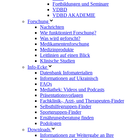
Fortbildungen und Seminare
VDBD
VDBD AKADEMIE
Forschung
Nachrichten
Wie funktioniert Forschung?
Was wird geforscht?
Medikamentenforschung
Medizinprodukte
Leitlinien auf einen Blick
Klinische Studien
Info-Ecke
Datenbank Infomaterialien
Informationen auf Ukrainisch
FAQs
Mediathek: Videos und Podcasts
Präsentationsvorlagen
Fachklinik-, Arzt- und Therapeuten-Finder
Selbsthilfegruppen-Finder
Sportgruppen-Finder
Ernährungsberatung finden
Podologen
Downloads
Informationen zur Weitergabe an Ihre