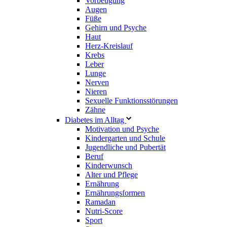
Vorbeugung
Augen
Füße
Gehirn und Psyche
Haut
Herz-Kreislauf
Krebs
Leber
Lunge
Nerven
Nieren
Sexuelle Funktionsstörungen
Zähne
Diabetes im Alltag
Motivation und Psyche
Kindergarten und Schule
Jugendliche und Pubertät
Beruf
Kinderwunsch
Alter und Pflege
Ernährung
Ernährungsformen
Ramadan
Nutri-Score
Sport