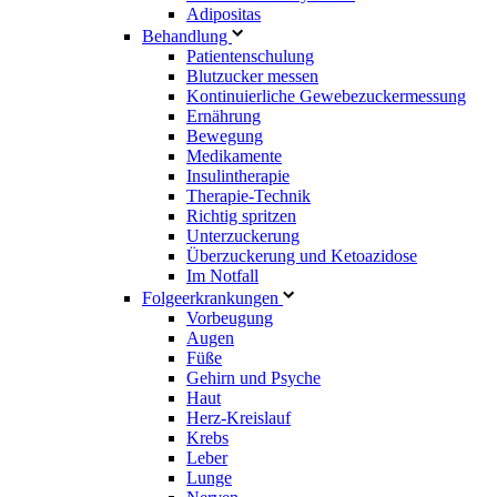
Adipositas
Behandlung
Patientenschulung
Blutzucker messen
Kontinuierliche Gewebezuckermessung
Ernährung
Bewegung
Medikamente
Insulintherapie
Therapie-Technik
Richtig spritzen
Unterzuckerung
Überzuckerung und Ketoazidose
Im Notfall
Folgeerkrankungen
Vorbeugung
Augen
Füße
Gehirn und Psyche
Haut
Herz-Kreislauf
Krebs
Leber
Lunge