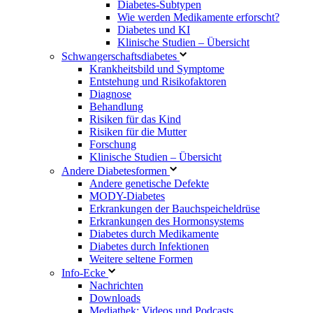
Diabetes-Subtypen
Wie werden Medikamente erforscht?
Diabetes und KI
Klinische Studien – Übersicht
Schwangerschaftsdiabetes
Krankheitsbild und Symptome
Entstehung und Risikofaktoren
Diagnose
Behandlung
Risiken für das Kind
Risiken für die Mutter
Forschung
Klinische Studien – Übersicht
Andere Diabetesformen
Andere genetische Defekte
MODY-Diabetes
Erkrankungen der Bauchspeicheldrüse
Erkrankungen des Hormonsystems
Diabetes durch Medikamente
Diabetes durch Infektionen
Weitere seltene Formen
Info-Ecke
Nachrichten
Downloads
Mediathek: Videos und Podcasts