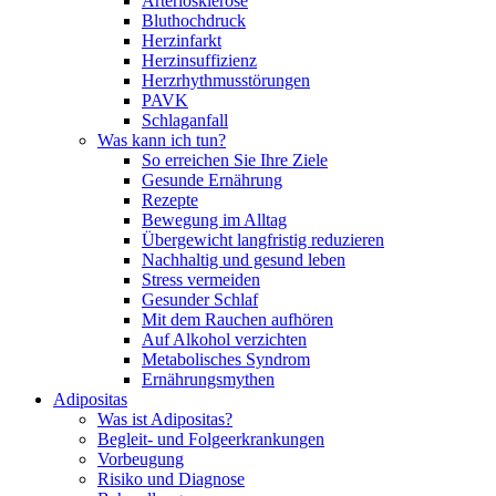
Arteriosklerose
Bluthochdruck
Herzinfarkt
Herzinsuffizienz
Herzrhythmusstörungen
PAVK
Schlaganfall
Was kann ich tun?
So erreichen Sie Ihre Ziele
Gesunde Ernährung
Rezepte
Bewegung im Alltag
Übergewicht langfristig reduzieren
Nachhaltig und gesund leben
Stress vermeiden
Gesunder Schlaf
Mit dem Rauchen aufhören
Auf Alkohol verzichten
Metabolisches Syndrom
Ernährungsmythen
Adipositas
Was ist Adipositas?
Begleit- und Folgeerkrankungen
Vorbeugung
Risiko und Diagnose