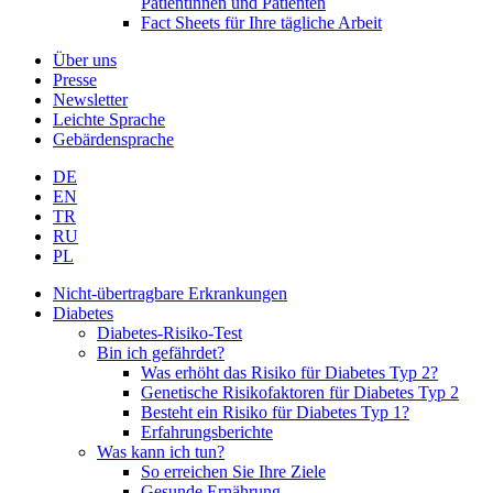
Patientinnen und Patienten
Fact Sheets für Ihre tägliche Arbeit
Über uns
Presse
Newsletter
Leichte Sprache
Gebärdensprache
DE
EN
TR
RU
PL
Nicht-übertragbare Erkrankungen
Diabetes
Diabetes-Risiko-Test
Bin ich gefährdet?
Was erhöht das Risiko für Diabetes Typ 2?
Genetische Risikofaktoren für Diabetes Typ 2
Besteht ein Risiko für Diabetes Typ 1?
Erfahrungsberichte
Was kann ich tun?
So erreichen Sie Ihre Ziele
Gesunde Ernährung