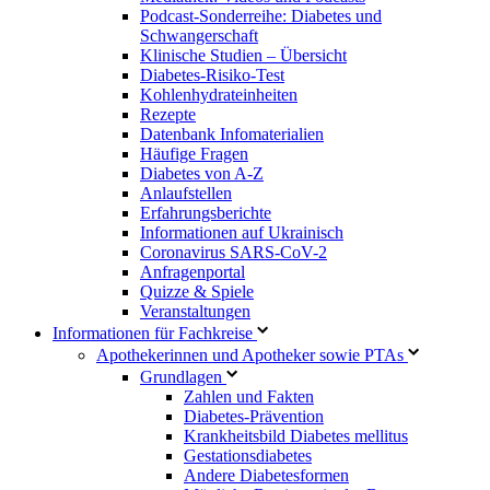
Podcast-Sonderreihe: Diabetes und
Schwangerschaft
Klinische Studien – Übersicht
Diabetes-Risiko-Test
Kohlenhydrateinheiten
Rezepte
Datenbank Infomaterialien
Häufige Fragen
Diabetes von A-Z
Anlaufstellen
Erfahrungsberichte
Informationen auf Ukrainisch
Coronavirus SARS-CoV-2
Anfragenportal
Quizze & Spiele
Veranstaltungen
Informationen für Fachkreise
Apothekerinnen und Apotheker sowie PTAs
Grundlagen
Zahlen und Fakten
Diabetes-Prävention
Krankheitsbild Diabetes mellitus
Gestationsdiabetes
Andere Diabetesformen