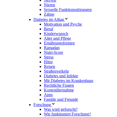
Nerven
Nieren
Sexuelle Funktionsstörungen
Zähne
Diabetes im Alltag
Motivation und Psyche
Beruf
Kinderwunsch
Alter und Pflege
Ernährungsformen
Ramadan
Nutri-Score
Stress
Hitze
Reisen
Straßenverkehr
Diabetes und Infekte
Mit Diabetes im Krankenhaus
Rechtliche Fragen
Kostenübernahme
Apps
Familie und Freunde
Forschung
Was wird geforscht?
Wie funktioniert Forschung?