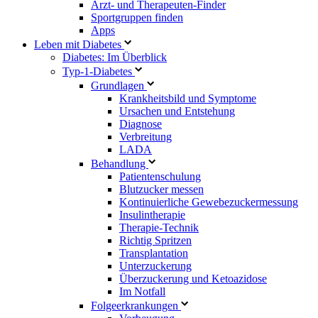
Arzt- und Therapeuten-Finder
Sportgruppen finden
Apps
Leben mit Diabetes
Diabetes: Im Überblick
Typ-1-Diabetes
Grundlagen
Krankheitsbild und Symptome
Ursachen und Entstehung
Diagnose
Verbreitung
LADA
Behandlung
Patientenschulung
Blutzucker messen
Kontinuierliche Gewebezuckermessung
Insulintherapie
Therapie-Technik
Richtig Spritzen
Transplantation
Unterzuckerung
Überzuckerung und Ketoazidose
Im Notfall
Folgeerkrankungen