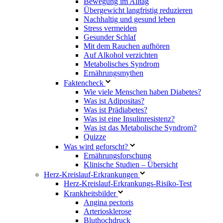
Bewegung im Alltag
Übergewicht langfristig reduzieren
Nachhaltig und gesund leben
Stress vermeiden
Gesunder Schlaf
Mit dem Rauchen aufhören
Auf Alkohol verzichten
Metabolisches Syndrom
Ernährungsmythen
Faktencheck
Wie viele Menschen haben Diabetes?
Was ist Adipositas?
Was ist Prädiabetes?
Was ist eine Insulinresistenz?
Was ist das Metabolische Syndrom?
Quizze
Was wird geforscht?
Ernährungsforschung
Klinische Studien – Übersicht
Herz-Kreislauf-Erkrankungen
Herz-Kreislauf-Erkrankungs-Risiko-Test
Krankheitsbilder
Angina pectoris
Arteriosklerose
Bluthochdruck