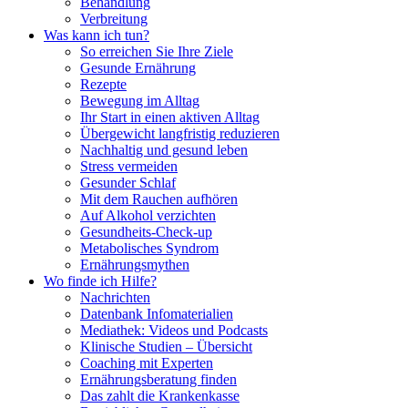
Behandlung
Verbreitung
Was kann ich tun?
So erreichen Sie Ihre Ziele
Gesunde Ernährung
Rezepte
Bewegung im Alltag
Ihr Start in einen aktiven Alltag
Übergewicht langfristig reduzieren
Nachhaltig und gesund leben
Stress vermeiden
Gesunder Schlaf
Mit dem Rauchen aufhören
Auf Alkohol verzichten
Gesundheits-Check-up
Metabolisches Syndrom
Ernährungsmythen
Wo finde ich Hilfe?
Nachrichten
Datenbank Infomaterialien
Mediathek: Videos und Podcasts
Klinische Studien – Übersicht
Coaching mit Experten
Ernährungsberatung finden
Das zahlt die Krankenkasse