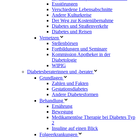
Essstörungen
Verschiedene Lebensabschnitte
Andere Kulturkreise
Der Weg zur Kostenübernahme
Diabetes und Straßenverkehr
Diabetes und Reisen
Vernetzen
Stellenbörsen
Fortbildungen und Seminare
Kommission Apotheker in der
Diabetologie
WIPIG
Diabetesberaterinnen und -berater
Grundlagen
Zahlen und Fakten
Gestationsdiabetes
Andere Diabetesformen
Behandlung
Ernährung
Bewegung
Medikamentöse Therapie bei Diabetes Typ
2
Insuline auf einen Blick
Folgeerkrankungen