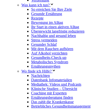
Verbreitung
Was kann ich tun?
So erreichen Sie Ihre Ziele
Gesunde Ernährung
Rezepte
Bewegung im Alltag
Ihr Start in einen aktiven Alltag
Übergewicht langfristig reduzieren
Nachhaltig und gesund leben
Stress vermeiden
Gesunder Schlaf
Mit dem Rauchen aufhören
Auf Alkohol verzichten
Gesundheits-Check-up
Metabolisches Syndrom
Ernährungsmythen
Wo finde ich Hilfe?
Nachrichten
Datenbank Infomaterialien
Mediathek: Videos und Podcasts
Klinische Studien – Übersicht
Coaching mit Experten
Ernährungsberatung finden
Das zahlt die Krankenkasse
Betriebliches Gesundheitsmanagement