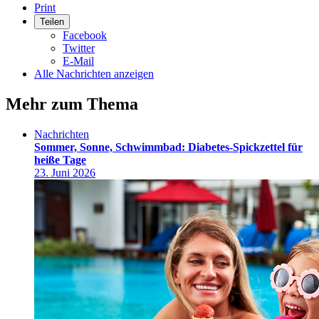
Print
Teilen
Facebook
Twitter
E-Mail
Alle Nachrichten anzeigen
Mehr zum Thema
Nachrichten
Sommer, Sonne, Schwimmbad: Diabetes-Spickzettel für
heiße Tage
23. Juni 2026