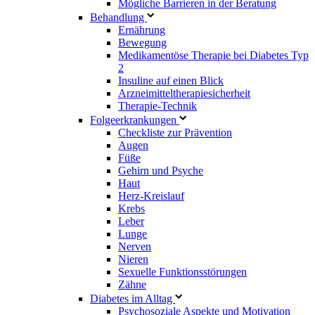
Mögliche Barrieren in der Beratung
Behandlung
Ernährung
Bewegung
Medikamentöse Therapie bei Diabetes Typ
2
Insuline auf einen Blick
Arzneimitteltherapie­sicherheit
Therapie-Technik
Fol­ge­er­kran­kun­gen
Checkliste zur Prävention
Augen
Füße
Gehirn und Psyche
Haut
Herz-Kreislauf
Krebs
Leber
Lunge
Nerven
Nieren
Sexuelle Funktionsstörungen
Zähne
Diabetes im Alltag
Psychosoziale Aspekte und Motivation