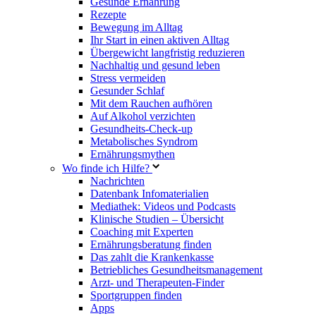
Gesunde Ernährung
Rezepte
Bewegung im Alltag
Ihr Start in einen aktiven Alltag
Übergewicht langfristig reduzieren
Nachhaltig und gesund leben
Stress vermeiden
Gesunder Schlaf
Mit dem Rauchen aufhören
Auf Alkohol verzichten
Gesundheits-Check-up
Metabolisches Syndrom
Ernährungsmythen
Wo finde ich Hilfe?
Nachrichten
Datenbank Infomaterialien
Mediathek: Videos und Podcasts
Klinische Studien – Übersicht
Coaching mit Experten
Ernährungsberatung finden
Das zahlt die Krankenkasse
Betriebliches Gesundheitsmanagement
Arzt- und Therapeuten-Finder
Sportgruppen finden
Apps