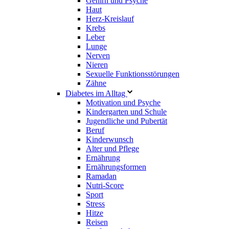
Gehirn und Psyche
Haut
Herz-Kreislauf
Krebs
Leber
Lunge
Nerven
Nieren
Sexuelle Funktionsstörungen
Zähne
Diabetes im Alltag
Motivation und Psyche
Kindergarten und Schule
Jugendliche und Pubertät
Beruf
Kinderwunsch
Alter und Pflege
Ernährung
Ernährungsformen
Ramadan
Nutri-Score
Sport
Stress
Hitze
Reisen