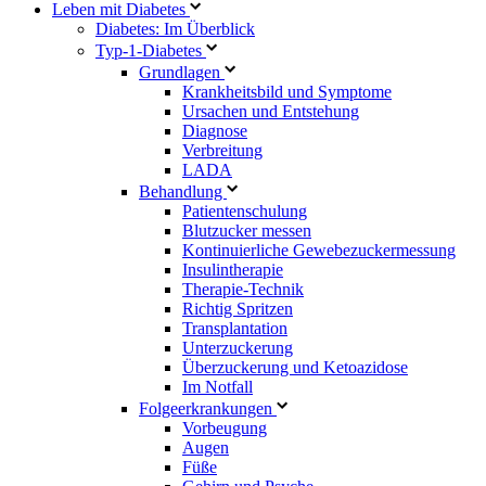
Leben mit Diabetes
Diabetes: Im Überblick
Typ-1-Diabetes
Grundlagen
Krankheitsbild und Symptome
Ursachen und Entstehung
Diagnose
Verbreitung
LADA
Behandlung
Patientenschulung
Blutzucker messen
Kontinuierliche Gewebezuckermessung
Insulintherapie
Therapie-Technik
Richtig Spritzen
Transplantation
Unterzuckerung
Überzuckerung und Ketoazidose
Im Notfall
Folgeerkrankungen
Vorbeugung
Augen
Füße