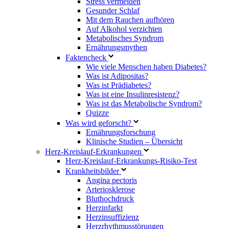
Stress vermeiden
Gesunder Schlaf
Mit dem Rauchen aufhören
Auf Alkohol verzichten
Metabolisches Syndrom
Ernährungsmythen
Faktencheck
Wie viele Menschen haben Diabetes?
Was ist Adipositas?
Was ist Prädiabetes?
Was ist eine Insulinresistenz?
Was ist das Metabolische Syndrom?
Quizze
Was wird geforscht?
Ernährungsforschung
Klinische Studien – Übersicht
Herz-Kreislauf-Erkrankungen
Herz-Kreislauf-Erkrankungs-Risiko-Test
Krankheitsbilder
Angina pectoris
Arteriosklerose
Bluthochdruck
Herzinfarkt
Herzinsuffizienz
Herzrhythmusstörungen