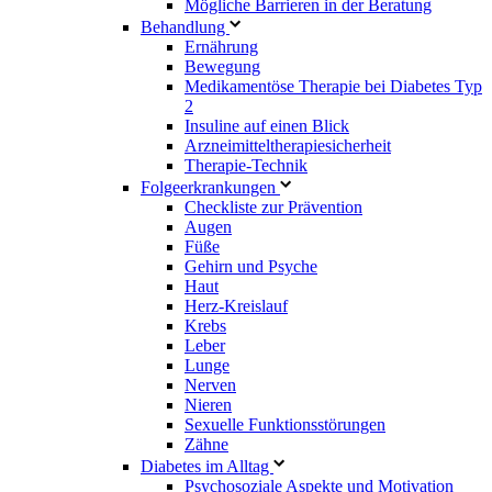
Mögliche Barrieren in der Beratung
Behandlung
Ernährung
Bewegung
Medikamentöse Therapie bei Diabetes Typ
2
Insuline auf einen Blick
Arzneimitteltherapie­sicherheit
Therapie-Technik
Fol­ge­er­kran­kun­gen
Checkliste zur Prävention
Augen
Füße
Gehirn und Psyche
Haut
Herz-Kreislauf
Krebs
Leber
Lunge
Nerven
Nieren
Sexuelle Funktionsstörungen
Zähne
Diabetes im Alltag
Psychosoziale Aspekte und Motivation