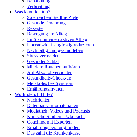
Behandlung
Verbreitung
Was kann ich tun?
So erreichen Sie Ihre Ziele
Gesunde Ernährung
Rezepte
Bewegung im Alltag
Ihr Start in einen aktiven Alltag
Übergewicht langfristig reduzieren
Nachhaltig und gesund leben
Stress vermeiden
Gesunder Schlaf
Mit dem Rauchen aufhören
Auf Alkohol verzichten
Gesundheits-Check-up
Metabolisches Syndrom
Ernährungsmythen
Wo finde ich Hilfe?
Nachrichten
Datenbank Infomaterialien
Mediathek: Videos und Podcasts
Klinische Studien – Übersicht
Coaching mit Experten
Ernährungsberatung finden
Das zahlt die Krankenkasse