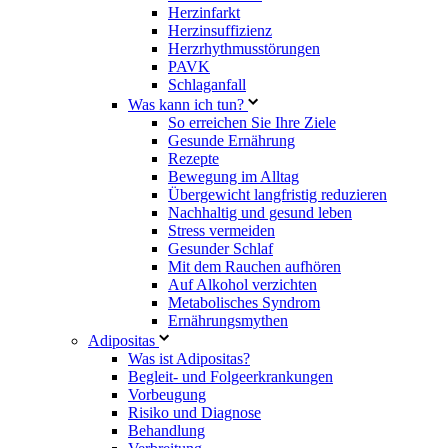
Herzinfarkt
Herzinsuffizienz
Herzrhythmusstörungen
PAVK
Schlaganfall
Was kann ich tun?
So erreichen Sie Ihre Ziele
Gesunde Ernährung
Rezepte
Bewegung im Alltag
Übergewicht langfristig reduzieren
Nachhaltig und gesund leben
Stress vermeiden
Gesunder Schlaf
Mit dem Rauchen aufhören
Auf Alkohol verzichten
Metabolisches Syndrom
Ernährungsmythen
Adipositas
Was ist Adipositas?
Begleit- und Folgeerkrankungen
Vorbeugung
Risiko und Diagnose
Behandlung