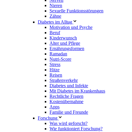
Nerven
Nieren
Sexuelle Funktionsstörungen
Zähne
Diabetes im Alltag
Motivation und Psyche
Beruf
Kinderwunsch
Alter und Pflege
Ernährungsformen
Ramadan
Nutri-Score
Stress
Hitze
Reisen
Straßenverkehr
Diabetes und Infekte
Mit Diabetes im Krankenhaus
Rechtliche Fragen
Kostenübernahme
Apps
Familie und Freunde
Forschung
Was wird geforscht?
Wie funktioniert Forschung?