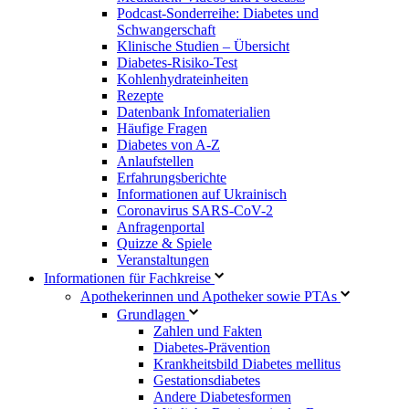
Podcast-Sonderreihe: Diabetes und
Schwangerschaft
Klinische Studien – Übersicht
Diabetes-Risiko-Test
Kohlenhydrateinheiten
Rezepte
Datenbank Infomaterialien
Häufige Fragen
Diabetes von A-Z
Anlaufstellen
Erfahrungsberichte
Informationen auf Ukrainisch
Coronavirus SARS-CoV-2
Anfragenportal
Quizze & Spiele
Veranstaltungen
Informationen für Fachkreise
Apothekerinnen und Apotheker sowie PTAs
Grundlagen
Zahlen und Fakten
Diabetes-Prävention
Krankheitsbild Diabetes mellitus
Gestationsdiabetes
Andere Diabetesformen