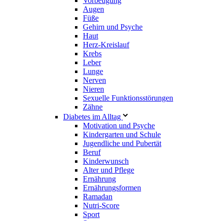
Vorbeugung
Augen
Füße
Gehirn und Psyche
Haut
Herz-Kreislauf
Krebs
Leber
Lunge
Nerven
Nieren
Sexuelle Funktionsstörungen
Zähne
Diabetes im Alltag
Motivation und Psyche
Kindergarten und Schule
Jugendliche und Pubertät
Beruf
Kinderwunsch
Alter und Pflege
Ernährung
Ernährungsformen
Ramadan
Nutri-Score
Sport