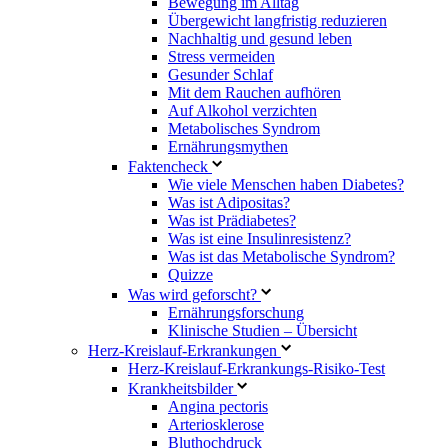
Bewegung im Alltag
Übergewicht langfristig reduzieren
Nachhaltig und gesund leben
Stress vermeiden
Gesunder Schlaf
Mit dem Rauchen aufhören
Auf Alkohol verzichten
Metabolisches Syndrom
Ernährungsmythen
Faktencheck
Wie viele Menschen haben Diabetes?
Was ist Adipositas?
Was ist Prädiabetes?
Was ist eine Insulinresistenz?
Was ist das Metabolische Syndrom?
Quizze
Was wird geforscht?
Ernährungsforschung
Klinische Studien – Übersicht
Herz-Kreislauf-Erkrankungen
Herz-Kreislauf-Erkrankungs-Risiko-Test
Krankheitsbilder
Angina pectoris
Arteriosklerose
Bluthochdruck