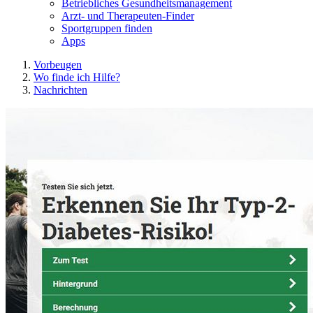
Betriebliches Gesundheitsmanagement
Arzt- und Therapeuten-Finder
Sportgruppen finden
Apps
Vorbeugen
Wo finde ich Hilfe?
Nachrichten