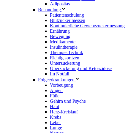
Adipositas
Behandlung
Patientenschulung
Blutzucker messen
Kontinuierliche Gewebezuckermessung
Ernährung
Bewegung
Medikamente
Insulintherapie
Therapie-Technik
Richtig spritzen
Unterzuckerung
Überzuckerung und Ketoazidose
Im Notfall
Folgeerkrankungen
Vorbeugung
Augen
Füße
Gehirn und Psyche
Haut
Herz-Kreislauf
Krebs
Leber
Lunge