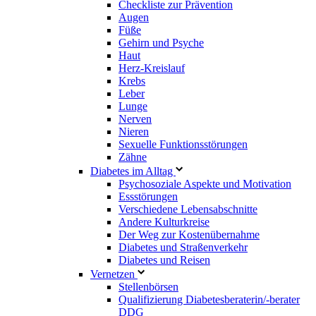
Checkliste zur Prävention
Augen
Füße
Gehirn und Psyche
Haut
Herz-Kreislauf
Krebs
Leber
Lunge
Nerven
Nieren
Sexuelle Funktionsstörungen
Zähne
Diabetes im Alltag
Psychosoziale Aspekte und Motivation
Essstörungen
Verschiedene Lebensabschnitte
Andere Kulturkreise
Der Weg zur Kostenübernahme
Diabetes und Straßenverkehr
Diabetes und Reisen
Vernetzen
Stellenbörsen
Qualifizierung Diabetesberaterin/­-berater
DDG