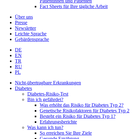
Patientinnen und Patienten
Fact Sheets für Ihre tägliche Arbeit
Über uns
Presse
Newsletter
Leichte Sprache
Gebärdensprache
DE
EN
TR
RU
PL
Nicht-übertragbare Erkrankungen
Diabetes
Diabetes-Risiko-Test
Bin ich gefährdet?
Was erhöht das Risiko für Diabetes Typ 2?
Genetische Risikofaktoren für Diabetes Typ 2
Besteht ein Risiko für Diabetes Typ 1?
Erfahrungsberichte
Was kann ich tun?
So erreichen Sie Ihre Ziele
Gesunde Ernährung