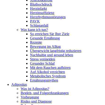
Arteriosklerose
Bluthochdruck
Herzinfarkt
Herzinsuffizienz
Herzrhythmusstörungen
PAVK
Schlaganfall
Was kann ich tun?
So erreichen Sie Ihre Ziele
Gesunde Ernährung
Rezepte
Bewegung im Alltag
Übergewicht langfristig reduzieren
Nachhaltig und gesund leben
Stress vermeiden
Gesunder Schlaf
Mit dem Rauchen aufhören
Auf Alkohol verzichten
Metabolisches Syndrom
Ernährungsmythen
Adipositas
Was ist Adipositas?
Begleit- und Folgeerkrankungen
Vorbeugung
Risiko und Diagnose