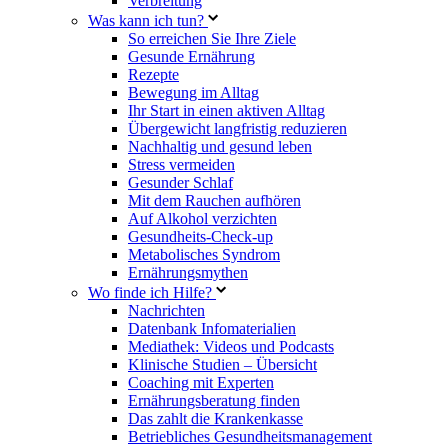
Verbreitung
Was kann ich tun?
So erreichen Sie Ihre Ziele
Gesunde Ernährung
Rezepte
Bewegung im Alltag
Ihr Start in einen aktiven Alltag
Übergewicht langfristig reduzieren
Nachhaltig und gesund leben
Stress vermeiden
Gesunder Schlaf
Mit dem Rauchen aufhören
Auf Alkohol verzichten
Gesundheits-Check-up
Metabolisches Syndrom
Ernährungsmythen
Wo finde ich Hilfe?
Nachrichten
Datenbank Infomaterialien
Mediathek: Videos und Podcasts
Klinische Studien – Übersicht
Coaching mit Experten
Ernährungsberatung finden
Das zahlt die Krankenkasse
Betriebliches Gesundheitsmanagement