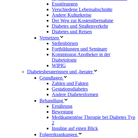
Essstörungen
Verschiedene Lebensabschnitte
Andere Kulturkreise
Der Weg zur Kostenübernahme
Diabetes und Straßenverkehr
Diabetes und Reisen
Vernetzen
Stellenbörsen
Fortbildungen und Seminare
Kommission Apotheker in der
Diabetologie
WIPIG
Diabetesberaterinnen und -berater
Grundlagen
Zahlen und Fakten
Gestationsdiabetes
Andere Diabetesformen
Behandlung
Ernährung
Bewegung
Medikamentöse Therapie bei Diabetes Typ
2
Insuline auf einen Blick
Folgeerkrankungen