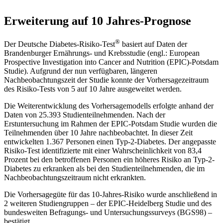
Erweiterung auf 10 Jahres-Prognose
®
Der Deutsche Diabetes-Risiko-Test
basiert auf Daten der
Brandenburger Ernährungs- und Krebsstudie (engl.: European
Prospective Investigation into Cancer and Nutrition (EPIC)-Potsdam
Studie). Aufgrund der nun verfügbaren, längeren
Nachbeobachtungszeit der Studie konnte der Vorhersagezeitraum
des Risiko-Tests von 5 auf 10 Jahre ausgeweitet werden.
Die Weiterentwicklung des Vorhersagemodells erfolgte anhand der
Daten von 25.393 Studienteilnehmenden. Nach der
Erstuntersuchung im Rahmen der EPIC-Potsdam Studie wurden die
Teilnehmenden über 10 Jahre nachbeobachtet. In dieser Zeit
entwickelten 1.367 Personen einen Typ-2-Diabetes. Der angepasste
Risiko-Test identifizierte mit einer Wahrscheinlichkeit von 83,4
Prozent bei den betroffenen Personen ein höheres Risiko an Typ-2-
Diabetes zu erkranken als bei den Studienteilnehmenden, die im
Nachbeobachtungszeitraum nicht erkrankten.
Die Vorhersagegüte für das 10-Jahres-Risiko wurde anschließend in
2 weiteren Studiengruppen – der EPIC-Heidelberg Studie und des
bundesweiten Befragungs- und Untersuchungssurveys (BGS98) –
bestätigt.