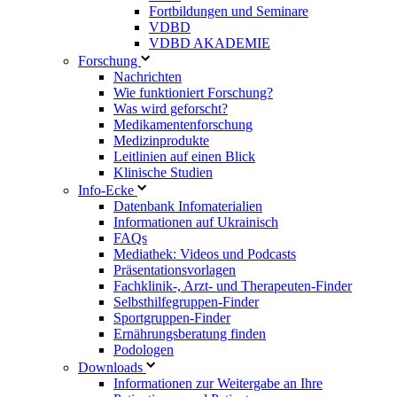
Fortbildungen und Seminare
VDBD
VDBD AKADEMIE
Forschung
Nachrichten
Wie funktioniert Forschung?
Was wird geforscht?
Medikamentenforschung
Medizinprodukte
Leitlinien auf einen Blick
Klinische Studien
Info-Ecke
Datenbank Infomaterialien
Informationen auf Ukrainisch
FAQs
Mediathek: Videos und Podcasts
Präsentationsvorlagen
Fachklinik-, Arzt- und Therapeuten-Finder
Selbsthilfegruppen-Finder
Sportgruppen-Finder
Ernährungsberatung finden
Podologen
Downloads
Informationen zur Weitergabe an Ihre