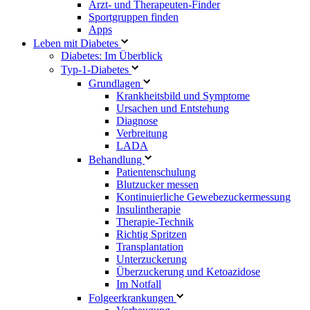
Arzt- und Therapeuten-Finder
Sportgruppen finden
Apps
Leben mit Diabetes
Diabetes: Im Überblick
Typ-1-Diabetes
Grundlagen
Krankheitsbild und Symptome
Ursachen und Entstehung
Diagnose
Verbreitung
LADA
Behandlung
Patientenschulung
Blutzucker messen
Kontinuierliche Gewebezuckermessung
Insulintherapie
Therapie-Technik
Richtig Spritzen
Transplantation
Unterzuckerung
Überzuckerung und Ketoazidose
Im Notfall
Folgeerkrankungen