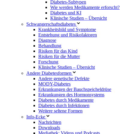
Diabetes-Subtypen
Wie werden Medikamente erforscht?
Diabetes und KI
Klinische Studien – Übersicht
Schwangerschaftsdiabetes
Krankheitsbild und Symptome
Entstehung und Risikofaktoren
Diagnose
Behandlung
Risiken für das Kind
Risiken für die Mutter
Forschung
Klinische Studien – Übersicht
Andere Diabetesformen
Andere genetische Defekte
MODY-Diabetes
Erkrankungen der Bauchspeicheldrüse
Erkrankungen des Hormonsystems
Diabetes durch Medikamente
Diabetes durch Infektionen
Weitere seltene Formen
Info-Ecke
Nachrichten
Downloads
Mediathek: Videos und Podcasts