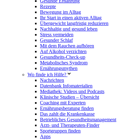
Gesunde Ernährung
Rezepte
Bewegung im Alltag
Ihr Start in einen aktiven Alltag
Übergewicht langfristig reduzieren
Nachhaltig und gesund leben
Stress vermeiden
Gesunder Schlaf
Mit dem Rauchen aufhören
Auf Alkohol verzichten
Gesundheits-Check-up
Metabolisches Syndrom
Ernährungsmythen
Wo finde ich Hilfe?
Nachrichten
Datenbank Infomaterialien
Mediathek: Videos und Podcasts
Klinische Studien – Übersicht
Coaching mit Experten
Ernährungsberatung finden
Das zahlt die Krankenkasse
Betriebliches Gesundheitsmanagement
Arzt- und Therapeuten-Finder
Sportgruppen finden
Apps