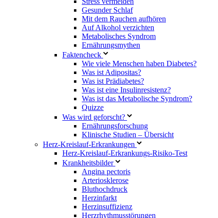
Stress vermeiden
Gesunder Schlaf
Mit dem Rauchen aufhören
Auf Alkohol verzichten
Metabolisches Syndrom
Ernährungsmythen
Faktencheck
Wie viele Menschen haben Diabetes?
Was ist Adipositas?
Was ist Prädiabetes?
Was ist eine Insulinresistenz?
Was ist das Metabolische Syndrom?
Quizze
Was wird geforscht?
Ernährungsforschung
Klinische Studien – Übersicht
Herz-Kreislauf-Erkrankungen
Herz-Kreislauf-Erkrankungs-Risiko-Test
Krankheitsbilder
Angina pectoris
Arteriosklerose
Bluthochdruck
Herzinfarkt
Herzinsuffizienz
Herzrhythmusstörungen