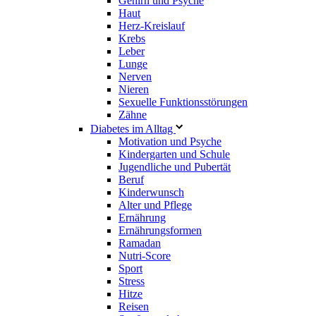
Gehirn und Psyche
Haut
Herz-Kreislauf
Krebs
Leber
Lunge
Nerven
Nieren
Sexuelle Funktionsstörungen
Zähne
Diabetes im Alltag
Motivation und Psyche
Kindergarten und Schule
Jugendliche und Pubertät
Beruf
Kinderwunsch
Alter und Pflege
Ernährung
Ernährungsformen
Ramadan
Nutri-Score
Sport
Stress
Hitze
Reisen