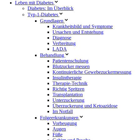
Leben mit Diabetes
Diabetes: Im Überblick
Typ-1-Diabetes
Grundlagen
Krankheitsbild und Symptome
Ursachen und Entstehung
Diagnose
Verbreitung
LADA
Behandlung
Patientenschulung
Blutzucker messen
Kontinuierliche Gewebezuckermessung
Insulintherapie
Therapie-Technik
Richtig Spritzen
Transplantation
Unterzuckerung
Überzuckerung und Ketoazidose
Im Notfall
Folgeerkrankungen
Vorbeugung
Augen
Füße