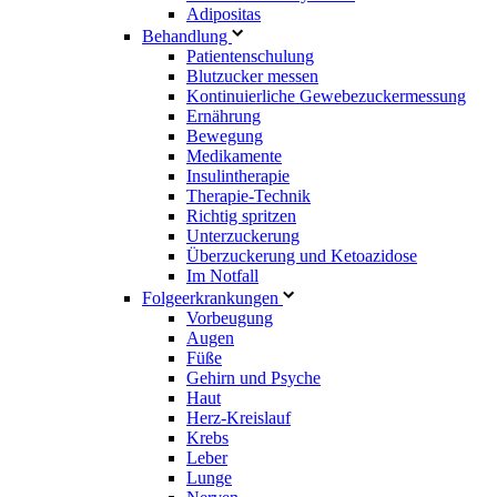
Adipositas
Behandlung
Patientenschulung
Blutzucker messen
Kontinuierliche Gewebezuckermessung
Ernährung
Bewegung
Medikamente
Insulintherapie
Therapie-Technik
Richtig spritzen
Unterzuckerung
Überzuckerung und Ketoazidose
Im Notfall
Folgeerkrankungen
Vorbeugung
Augen
Füße
Gehirn und Psyche
Haut
Herz-Kreislauf
Krebs
Leber
Lunge