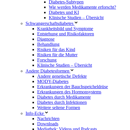
Diabetes-Subtypen
Wie werden Medikamente erforscht?
Diabetes und KI
Klinische Studien – Übersicht
Schwangerschaftsdiabetes
Krankheitsbild und Symptome
Entstehung und Risikofaktoren
Diagnose
Behandlung
Risiken für das Kind
Risiken für die Mutter
Forschung
Klinische Studien – Übersicht
Andere Diabetesformen
Andere genetische Defekte
MODY-Diabetes
Erkrankungen der Bauchspeicheldrüse
Erkrankungen des Hormonsystems
Diabetes durch Medikamente
Diabetes durch Infektionen
Weitere seltene Formen
Info-Ecke
Nachrichten
Downloads
Mediathek: Videos und Podcasts