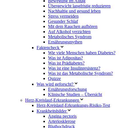
Bewegung im Alltag
Übergewicht langfristig reduzieren
Nachhaltig und gesund leben
Stress vermeiden
Gesunder Schlaf
Mit dem Rauchen aufhören
Auf Alkohol verzichten
Metabolisches Syndrom
Ernährungsmythen
Faktencheck
Wie viele Menschen haben Diabetes?
Was ist Adipositas?
Was ist Prädiabetes?
Was ist eine Insulinresistenz?
Was ist das Metabolische Syndrom?
Quizze
Was wird geforscht?
Ernährungsforschung
Klinische Studien – Übersicht
Herz-Kreislauf-Erkrankungen
Herz-Kreislauf-Erkrankungs-Risiko-Test
Krankheitsbilder
Angina pectoris
Arteriosklerose
Bluthochdruck