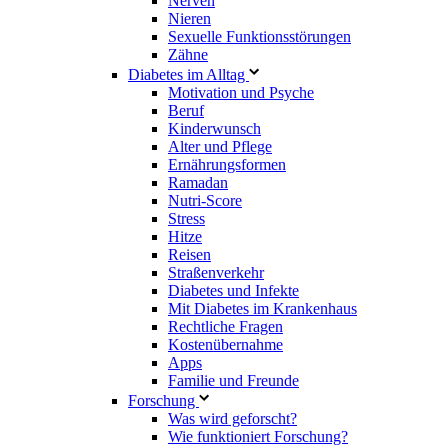
Nerven
Nieren
Sexuelle Funktionsstörungen
Zähne
Diabetes im Alltag
Motivation und Psyche
Beruf
Kinderwunsch
Alter und Pflege
Ernährungsformen
Ramadan
Nutri-Score
Stress
Hitze
Reisen
Straßenverkehr
Diabetes und Infekte
Mit Diabetes im Krankenhaus
Rechtliche Fragen
Kostenübernahme
Apps
Familie und Freunde
Forschung
Was wird geforscht?
Wie funktioniert Forschung?