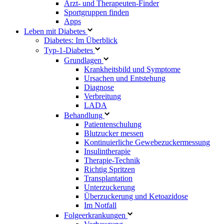
Arzt- und Therapeuten-Finder
Sportgruppen finden
Apps
Leben mit Diabetes
Diabetes: Im Überblick
Typ-1-Diabetes
Grundlagen
Krankheitsbild und Symptome
Ursachen und Entstehung
Diagnose
Verbreitung
LADA
Behandlung
Patientenschulung
Blutzucker messen
Kontinuierliche Gewebezuckermessung
Insulintherapie
Therapie-Technik
Richtig Spritzen
Transplantation
Unterzuckerung
Überzuckerung und Ketoazidose
Im Notfall
Folgeerkrankungen