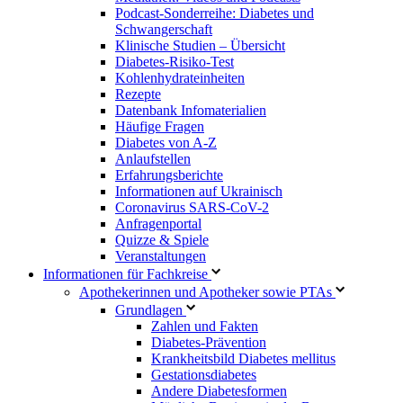
Podcast-Sonderreihe: Diabetes und
Schwangerschaft
Klinische Studien – Übersicht
Diabetes-Risiko-Test
Kohlenhydrateinheiten
Rezepte
Datenbank Infomaterialien
Häufige Fragen
Diabetes von A-Z
Anlaufstellen
Erfahrungsberichte
Informationen auf Ukrainisch
Coronavirus SARS-CoV-2
Anfragenportal
Quizze & Spiele
Veranstaltungen
Informationen für Fachkreise
Apothekerinnen und Apotheker sowie PTAs
Grundlagen
Zahlen und Fakten
Diabetes-Prävention
Krankheitsbild Diabetes mellitus
Gestationsdiabetes
Andere Diabetesformen