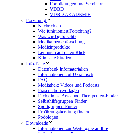
Fortbildungen und Seminare
VDBD
VDBD AKADEMIE
Forschung
Nachrichten
Wie funktioniert Forschung?
Was wird geforscht?
Medikamentenforschung
Medizinprodukte
Leitlinien auf einen Blick
Klinische Studien
Info-Ecke
Datenbank Infomaterialien
Informationen auf Ukrainisch
FAQs
Mediathek: Videos und Podcasts
Präsentationsvorlagen
Fachklinik-, Arzt- und Therapeuten-Finder
Selbsthilfegruppen-Finder
Sportgruppen-Finder
Ernährungsberatung finden
Podologen
Downloads
Informationen zur Weitergabe an Ihre