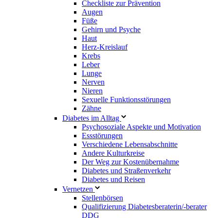
Checkliste zur Prävention
Augen
Füße
Gehirn und Psyche
Haut
Herz-Kreislauf
Krebs
Leber
Lunge
Nerven
Nieren
Sexuelle Funktionsstörungen
Zähne
Diabetes im Alltag
Psychosoziale Aspekte und Motivation
Essstörungen
Verschiedene Lebensabschnitte
Andere Kulturkreise
Der Weg zur Kostenübernahme
Diabetes und Straßenverkehr
Diabetes und Reisen
Vernetzen
Stellenbörsen
Qualifizierung Diabetesberaterin/­-berater
DDG