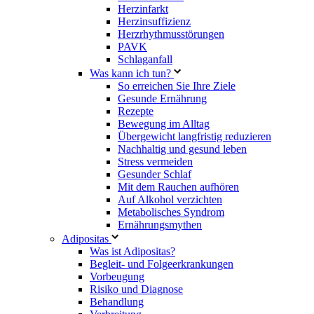
Herzinfarkt
Herzinsuffizienz
Herzrhythmusstörungen
PAVK
Schlaganfall
Was kann ich tun?
So erreichen Sie Ihre Ziele
Gesunde Ernährung
Rezepte
Bewegung im Alltag
Übergewicht langfristig reduzieren
Nachhaltig und gesund leben
Stress vermeiden
Gesunder Schlaf
Mit dem Rauchen aufhören
Auf Alkohol verzichten
Metabolisches Syndrom
Ernährungsmythen
Adipositas
Was ist Adipositas?
Begleit- und Folgeerkrankungen
Vorbeugung
Risiko und Diagnose
Behandlung