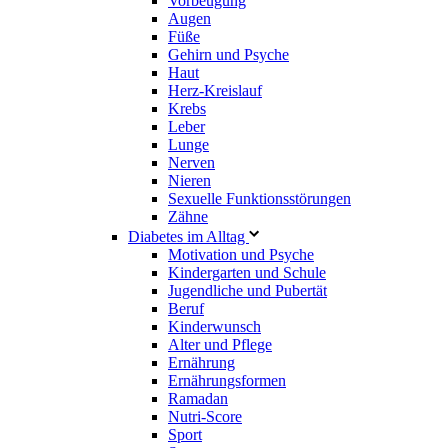
Vorbeugung
Augen
Füße
Gehirn und Psyche
Haut
Herz-Kreislauf
Krebs
Leber
Lunge
Nerven
Nieren
Sexuelle Funktionsstörungen
Zähne
Diabetes im Alltag
Motivation und Psyche
Kindergarten und Schule
Jugendliche und Pubertät
Beruf
Kinderwunsch
Alter und Pflege
Ernährung
Ernährungsformen
Ramadan
Nutri-Score
Sport