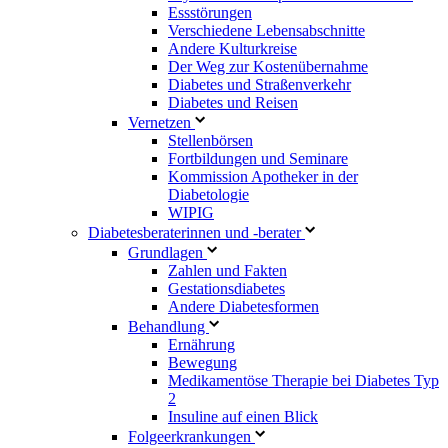
Essstörungen
Verschiedene Lebensabschnitte
Andere Kulturkreise
Der Weg zur Kostenübernahme
Diabetes und Straßenverkehr
Diabetes und Reisen
Vernetzen
Stellenbörsen
Fortbildungen und Seminare
Kommission Apotheker in der
Diabetologie
WIPIG
Diabetesberaterinnen und -berater
Grundlagen
Zahlen und Fakten
Gestationsdiabetes
Andere Diabetesformen
Behandlung
Ernährung
Bewegung
Medikamentöse Therapie bei Diabetes Typ
2
Insuline auf einen Blick
Folgeerkrankungen