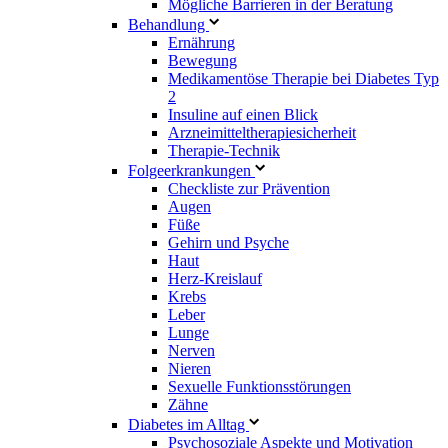
Mögliche Barrieren in der Beratung
Behandlung
Ernährung
Bewegung
Medikamentöse Therapie bei Diabetes Typ
2
Insuline auf einen Blick
Arzneimitteltherapie­sicherheit
Therapie-Technik
Fol­ge­er­kran­kun­gen
Checkliste zur Prävention
Augen
Füße
Gehirn und Psyche
Haut
Herz-Kreislauf
Krebs
Leber
Lunge
Nerven
Nieren
Sexuelle Funktionsstörungen
Zähne
Diabetes im Alltag
Psychosoziale Aspekte und Motivation