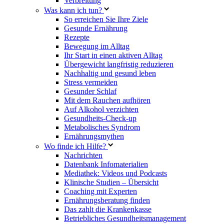
Verbreitung
Was kann ich tun?
So erreichen Sie Ihre Ziele
Gesunde Ernährung
Rezepte
Bewegung im Alltag
Ihr Start in einen aktiven Alltag
Übergewicht langfristig reduzieren
Nachhaltig und gesund leben
Stress vermeiden
Gesunder Schlaf
Mit dem Rauchen aufhören
Auf Alkohol verzichten
Gesundheits-Check-up
Metabolisches Syndrom
Ernährungsmythen
Wo finde ich Hilfe?
Nachrichten
Datenbank Infomaterialien
Mediathek: Videos und Podcasts
Klinische Studien – Übersicht
Coaching mit Experten
Ernährungsberatung finden
Das zahlt die Krankenkasse
Betriebliches Gesundheitsmanagement