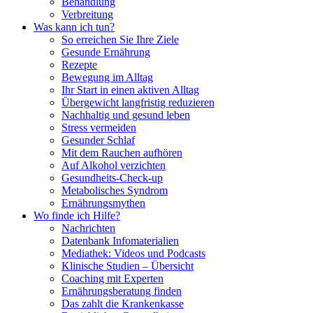
Behandlung
Verbreitung
Was kann ich tun?
So erreichen Sie Ihre Ziele
Gesunde Ernährung
Rezepte
Bewegung im Alltag
Ihr Start in einen aktiven Alltag
Übergewicht langfristig reduzieren
Nachhaltig und gesund leben
Stress vermeiden
Gesunder Schlaf
Mit dem Rauchen aufhören
Auf Alkohol verzichten
Gesundheits-Check-up
Metabolisches Syndrom
Ernährungsmythen
Wo finde ich Hilfe?
Nachrichten
Datenbank Infomaterialien
Mediathek: Videos und Podcasts
Klinische Studien – Übersicht
Coaching mit Experten
Ernährungsberatung finden
Das zahlt die Krankenkasse