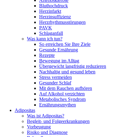
Arteriosklerose
Bluthochdruck
Herzinfarkt
Herzinsuffizienz
Herzrhythmusstörungen
PAVK
Schlaganfall
Was kann ich tun?
So erreichen Sie Ihre Ziele
Gesunde Ernährung
Rezepte
Bewegung im Alltag
Übergewicht langfristig reduzieren
Nachhaltig und gesund leben
Stress vermeiden
Gesunder Schlaf
Mit dem Rauchen aufhören
Auf Alkohol verzichten
Metabolisches Syndrom
Ernährungsmythen
Adipositas
Was ist Adipositas?
Begleit- und Folgeerkrankungen
Vorbeugung
Risiko und Diagnose