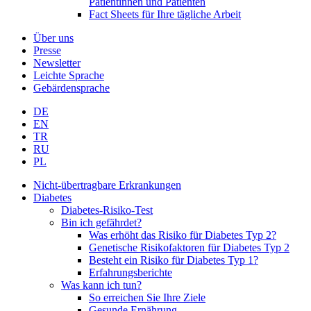
Patientinnen und Patienten
Fact Sheets für Ihre tägliche Arbeit
Über uns
Presse
Newsletter
Leichte Sprache
Gebärdensprache
DE
EN
TR
RU
PL
Nicht-übertragbare Erkrankungen
Diabetes
Diabetes-Risiko-Test
Bin ich gefährdet?
Was erhöht das Risiko für Diabetes Typ 2?
Genetische Risikofaktoren für Diabetes Typ 2
Besteht ein Risiko für Diabetes Typ 1?
Erfahrungsberichte
Was kann ich tun?
So erreichen Sie Ihre Ziele
Gesunde Ernährung