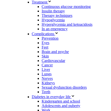
Treatment
Continuous glucose monitoring
Insulin therapy
Therapy techniques
Hypoglycemia
Hyperglycemia and ketoacidosis
In an emergency
Complications
Prevention
Eyes
Feet
Brain and psyche
Skin
Cardiovascular
Cancer
Liver
Lungs
Nerves
Kidneys
Sexual dysfunction disorders
Teeth
Diabetes in everyday life
Kindergarten and school
Adolescents and puberty
Work