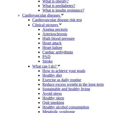
What is obesity?
What is prediabetes?
What is insulin resistance?
Cardiovascular diseases
Cardiovascular disease risk test
Clinical pictures
Angina pectoris
Arteriosclerosis
High blood pressure
Heart attack
Heart failure
Cardiac arrhythmia
PAD
Stroke
What can I do?
How to achieve your goals
Healthy diet
Exercise as daily routine
Reduce excess weight in the long term
Sustainable and healthy living
Avoid stress
Healthy sleep
Quit smoking
Healthy alcohol consumption
Metabolic syndrome