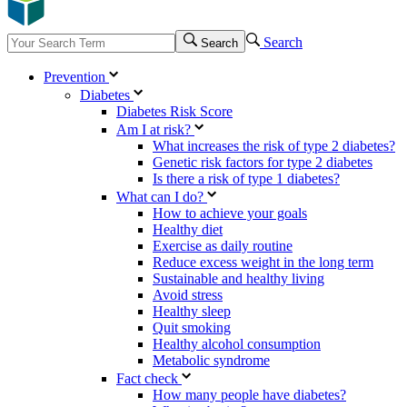
Search
Search
Prevention
Diabetes
Diabetes Risk Score
Am I at risk?
What increases the risk of type 2 diabetes?
Genetic risk factors for type 2 diabetes
Is there a risk of type 1 diabetes?
What can I do?
How to achieve your goals
Healthy diet
Exercise as daily routine
Reduce excess weight in the long term
Sustainable and healthy living
Avoid stress
Healthy sleep
Quit smoking
Healthy alcohol consumption
Metabolic syndrome
Fact check
How many people have diabetes?