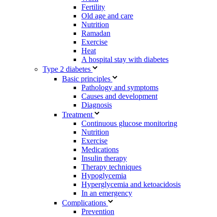
Fertility
Old age and care
Nutrition
Ramadan
Exercise
Heat
A hospital stay with diabetes
Type 2 diabetes
Basic principles
Pathology and symptoms
Causes and development
Diagnosis
Treatment
Continuous glucose monitoring
Nutrition
Exercise
Medications
Insulin therapy
Therapy techniques
Hypoglycemia
Hyperglycemia and ketoacidosis
In an emergency
Complications
Prevention