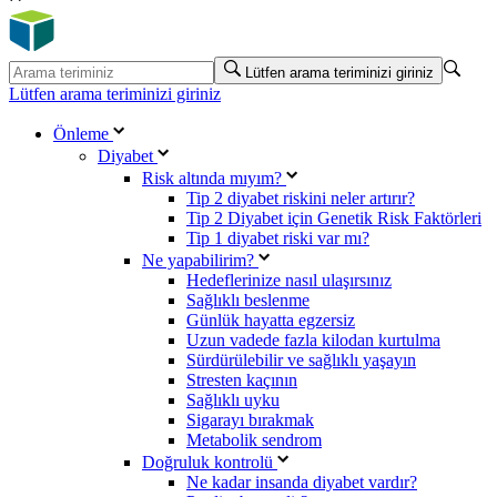
Lütfen arama teriminizi giriniz
Lütfen arama teriminizi giriniz
Önleme
Diyabet
Risk altında mıyım?
Tip 2 diyabet riskini neler artırır?
Tip 2 Diyabet için Genetik Risk Faktörleri
Tip 1 diyabet riski var mı?
Ne yapabilirim?
Hedeflerinize nasıl ulaşırsınız
Sağlıklı beslenme
Günlük hayatta egzersiz
Uzun vadede fazla kilodan kurtulma
Sürdürülebilir ve sağlıklı yaşayın
Stresten kaçının
Sağlıklı uyku
Sigarayı bırakmak
Metabolik sendrom
Doğruluk kontrolü
Ne kadar insanda diyabet vardır?