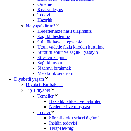
Önleme
Risk ve teşhis
Tedavi
Hazırlık
Ne yapabilirim?
Hedeflerinize nasıl ulaşırsınız
Sağlıklı beslenme
Günlük hayatta egzersiz
Uzun vadede fazla kilodan kurtulma
Sürdürülebilir ve sağlıklı yaşayın
Stresten kaçının
Sağlıklı uyku
Sigarayı bırakmak
Metabolik sendrom
Diyabetli yaşam
Diyabet: Bir bakışta
Tip 1 diyabet
Temeller
Hastalık tablosu ve belirtiler
Nedenleri ve oluşması
Tedavi
Sürekli doku şekeri ölçümü
İnsülin tedavisi
Terapi tekniği