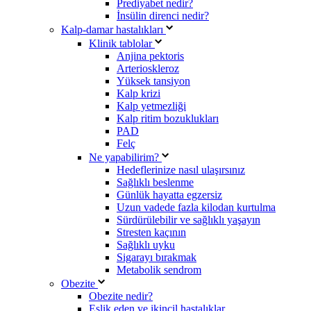
Prediyabet nedir?
İnsülin direnci nedir?
Kalp-damar hastalıkları
Klinik tablolar
Anjina pektoris
Arterioskleroz
Yüksek tansiyon
Kalp krizi
Kalp yetmezliği
Kalp ritim bozuklukları
PAD
Felç
Ne yapabilirim?
Hedeflerinize nasıl ulaşırsınız
Sağlıklı beslenme
Günlük hayatta egzersiz
Uzun vadede fazla kilodan kurtulma
Sürdürülebilir ve sağlıklı yaşayın
Stresten kaçının
Sağlıklı uyku
Sigarayı bırakmak
Metabolik sendrom
Obezite
Obezite nedir?
Eşlik eden ve ikincil hastalıklar