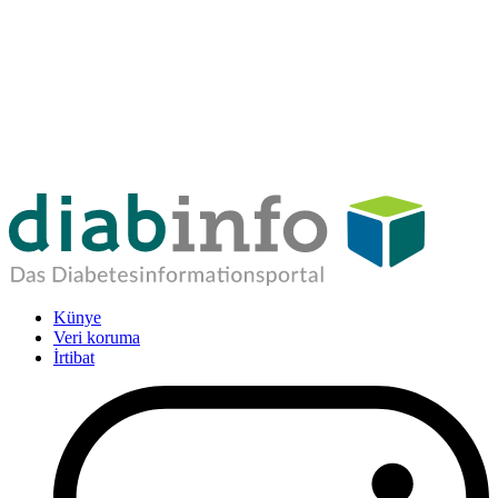
Künye
Veri koruma
İrtibat