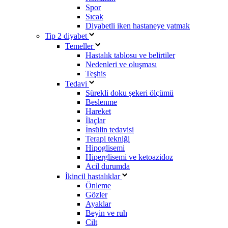
Spor
Sıcak
Diyabetli iken hastaneye yatmak
Tip 2 diyabet
Temeller
Hastalık tablosu ve belirtiler
Nedenleri ve oluşması
Teşhis
Tedavi
Sürekli doku şekeri ölçümü
Beslenme
Hareket
İlaçlar
İnsülin tedavisi
Terapi tekniği
Hipoglisemi
Hiperglisemi ve ketoazidoz
Acil durumda
İkincil hastalıklar
Önleme
Gözler
Ayaklar
Beyin ve ruh
Cilt