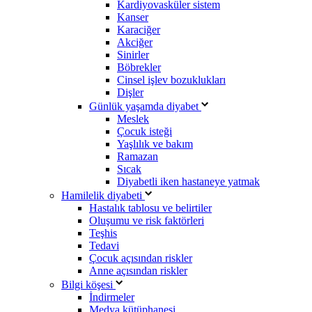
Kardiyovasküler sistem
Kanser
Karaciğer
Akciğer
Sinirler
Böbrekler
Cinsel işlev bozuklukları
Dişler
Günlük yaşamda diyabet
Meslek
Çocuk isteği
Yaşlılık ve bakım
Ramazan
Sıcak
Diyabetli iken hastaneye yatmak
Hamilelik diyabeti
Hastalık tablosu ve belirtiler
Oluşumu ve risk faktörleri
Teşhis
Tedavi
Çocuk açısından riskler
Anne açısından riskler
Bilgi köşesi
İndirmeler
Medya kütüphanesi