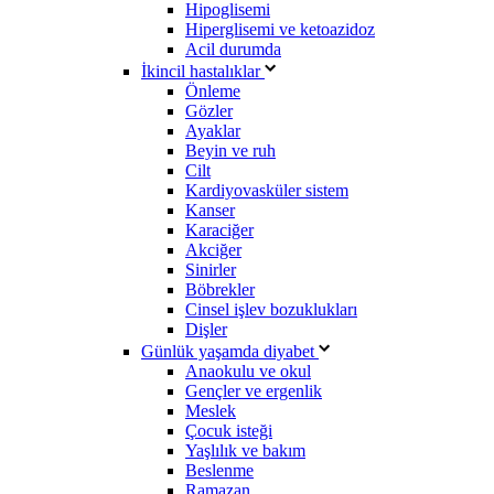
Hipoglisemi
Hiperglisemi ve ketoazidoz
Acil durumda
İkincil hastalıklar
Önleme
Gözler
Ayaklar
Beyin ve ruh
Cilt
Kardiyovasküler sistem
Kanser
Karaciğer
Akciğer
Sinirler
Böbrekler
Cinsel işlev bozuklukları
Dişler
Günlük yaşamda diyabet
Anaokulu ve okul
Gençler ve ergenlik
Meslek
Çocuk isteği
Yaşlılık ve bakım
Beslenme
Ramazan