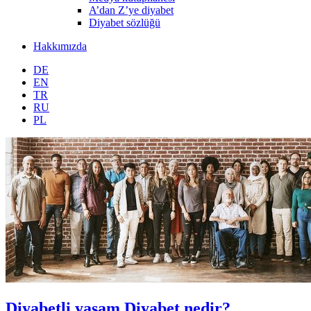
A’dan Z’ye diyabet
Diyabet sözlüğü
Hakkımızda
DE
EN
TR
RU
PL
Diyabetli yaşam
Diyabet nedir?