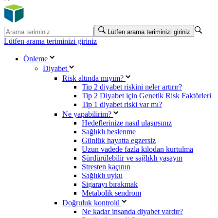
Lütfen arama teriminizi giriniz
Lütfen arama teriminizi giriniz
Önleme
Diyabet
Risk altında mıyım?
Tip 2 diyabet riskini neler artırır?
Tip 2 Diyabet için Genetik Risk Faktörleri
Tip 1 diyabet riski var mı?
Ne yapabilirim?
Hedeflerinize nasıl ulaşırsınız
Sağlıklı beslenme
Günlük hayatta egzersiz
Uzun vadede fazla kilodan kurtulma
Sürdürülebilir ve sağlıklı yaşayın
Stresten kaçının
Sağlıklı uyku
Sigarayı bırakmak
Metabolik sendrom
Doğruluk kontrolü
Ne kadar insanda diyabet vardır?