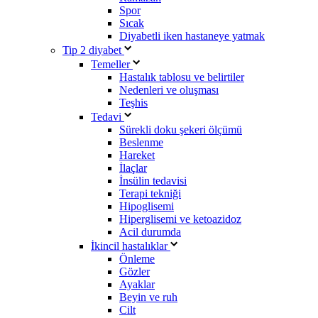
Spor
Sıcak
Diyabetli iken hastaneye yatmak
Tip 2 diyabet
Temeller
Hastalık tablosu ve belirtiler
Nedenleri ve oluşması
Teşhis
Tedavi
Sürekli doku şekeri ölçümü
Beslenme
Hareket
İlaçlar
İnsülin tedavisi
Terapi tekniği
Hipoglisemi
Hiperglisemi ve ketoazidoz
Acil durumda
İkincil hastalıklar
Önleme
Gözler
Ayaklar
Beyin ve ruh
Cilt