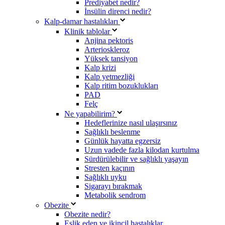
Prediyabet nedir?
İnsülin direnci nedir?
Kalp-damar hastalıkları
Klinik tablolar
Anjina pektoris
Arterioskleroz
Yüksek tansiyon
Kalp krizi
Kalp yetmezliği
Kalp ritim bozuklukları
PAD
Felç
Ne yapabilirim?
Hedeflerinize nasıl ulaşırsınız
Sağlıklı beslenme
Günlük hayatta egzersiz
Uzun vadede fazla kilodan kurtulma
Sürdürülebilir ve sağlıklı yaşayın
Stresten kaçının
Sağlıklı uyku
Sigarayı bırakmak
Metabolik sendrom
Obezite
Obezite nedir?
Eşlik eden ve ikincil hastalıklar