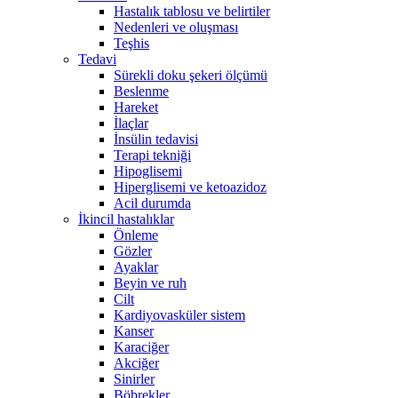
Hastalık tablosu ve belirtiler
Nedenleri ve oluşması
Teşhis
Tedavi
Sürekli doku şekeri ölçümü
Beslenme
Hareket
İlaçlar
İnsülin tedavisi
Terapi tekniği
Hipoglisemi
Hiperglisemi ve ketoazidoz
Acil durumda
İkincil hastalıklar
Önleme
Gözler
Ayaklar
Beyin ve ruh
Cilt
Kardiyovasküler sistem
Kanser
Karaciğer
Akciğer
Sinirler
Böbrekler