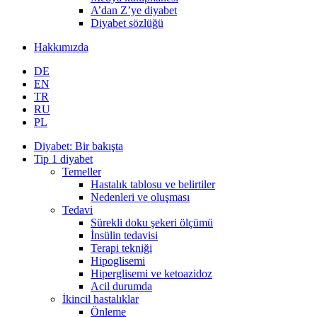
A’dan Z’ye diyabet
Diyabet sözlüğü
Hakkımızda
DE
EN
TR
RU
PL
Diyabet: Bir bakışta
Tip 1 diyabet
Temeller
Hastalık tablosu ve belirtiler
Nedenleri ve oluşması
Tedavi
Sürekli doku şekeri ölçümü
İnsülin tedavisi
Terapi tekniği
Hipoglisemi
Hiperglisemi ve ketoazidoz
Acil durumda
İkincil hastalıklar
Önleme