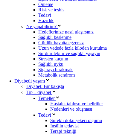
Önleme
Risk ve teşhis
Tedavi
Hazırlık
Ne yapabilirim?
Hedeflerinize nasıl ulaşırsınız
Sağlıklı beslenme
Günlük hayatta egzersiz
Uzun vadede fazla kilodan kurtulma
Sürdürülebilir ve sağlıklı yaşayın
Stresten kaçının
Sağlıklı uyku
Sigarayı bırakmak
Metabolik sendrom
Diyabetli yaşam
Diyabet: Bir bakışta
Tip 1 diyabet
Temeller
Hastalık tablosu ve belirtiler
Nedenleri ve oluşması
Tedavi
Sürekli doku şekeri ölçümü
İnsülin tedavisi
Terapi tekniği