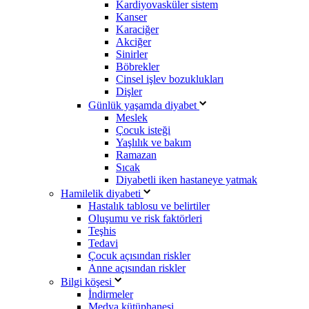
Kardiyovasküler sistem
Kanser
Karaciğer
Akciğer
Sinirler
Böbrekler
Cinsel işlev bozuklukları
Dişler
Günlük yaşamda diyabet
Meslek
Çocuk isteği
Yaşlılık ve bakım
Ramazan
Sıcak
Diyabetli iken hastaneye yatmak
Hamilelik diyabeti
Hastalık tablosu ve belirtiler
Oluşumu ve risk faktörleri
Teşhis
Tedavi
Çocuk açısından riskler
Anne açısından riskler
Bilgi köşesi
İndirmeler
Medya kütüphanesi