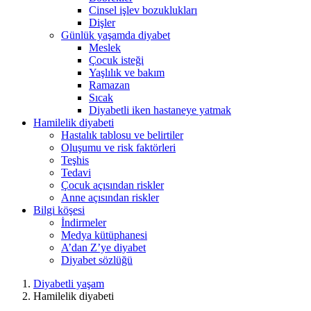
Cinsel işlev bozuklukları
Dişler
Günlük yaşamda diyabet
Meslek
Çocuk isteği
Yaşlılık ve bakım
Ramazan
Sıcak
Diyabetli iken hastaneye yatmak
Hamilelik diyabeti
Hastalık tablosu ve belirtiler
Oluşumu ve risk faktörleri
Teşhis
Tedavi
Çocuk açısından riskler
Anne açısından riskler
Bilgi köşesi
İndirmeler
Medya kütüphanesi
A’dan Z’ye diyabet
Diyabet sözlüğü
Diyabetli yaşam
Hamilelik diyabeti