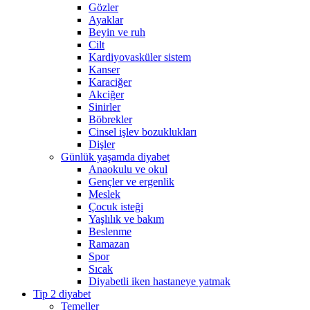
Gözler
Ayaklar
Beyin ve ruh
Cilt
Kardiyovasküler sistem
Kanser
Karaciğer
Akciğer
Sinirler
Böbrekler
Cinsel işlev bozuklukları
Dişler
Günlük yaşamda diyabet
Anaokulu ve okul
Gençler ve ergenlik
Meslek
Çocuk isteği
Yaşlılık ve bakım
Beslenme
Ramazan
Spor
Sıcak
Diyabetli iken hastaneye yatmak
Tip 2 diyabet
Temeller