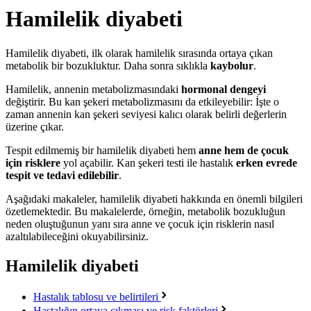
Hamilelik diyabeti
Hamilelik diyabeti, ilk olarak hamilelik sırasında ortaya çıkan
metabolik bir bozukluktur. Daha sonra sıklıkla
kaybolur
.
Hamilelik, annenin metabolizmasındaki
hormonal dengeyi
değiştirir. Bu kan şekeri metabolizmasını da etkileyebilir: İşte o
zaman annenin kan şekeri seviyesi kalıcı olarak belirli değerlerin
üzerine çıkar.
Tespit edilmemiş bir hamilelik diyabeti hem
anne hem de çocuk
için risklere
yol açabilir. Kan şekeri testi ile hastalık
erken evrede
tespit ve tedavi edilebilir
.
Aşağıdaki makaleler, hamilelik diyabeti hakkında en önemli bilgileri
özetlemektedir. Bu makalelerde, örneğin, metabolik bozukluğun
neden oluştuğunun yanı sıra anne ve çocuk için risklerin nasıl
azaltılabileceğini okuyabilirsiniz.
Hamilelik diyabeti
Hastalık tablosu ve belirtileri
Hastalığın ortaya çıkması ve risk faktörleri