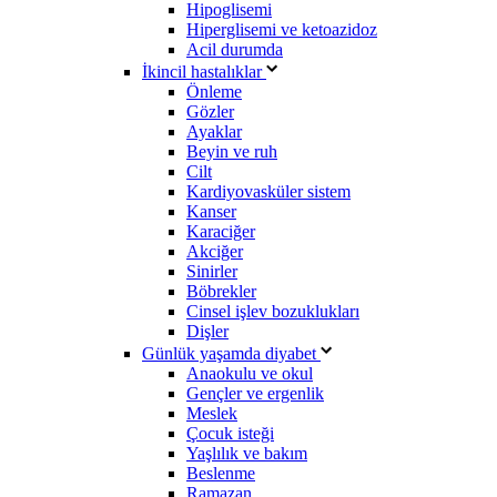
Hipoglisemi
Hiperglisemi ve ketoazidoz
Acil durumda
İkincil hastalıklar
Önleme
Gözler
Ayaklar
Beyin ve ruh
Cilt
Kardiyovasküler sistem
Kanser
Karaciğer
Akciğer
Sinirler
Böbrekler
Cinsel işlev bozuklukları
Dişler
Günlük yaşamda diyabet
Anaokulu ve okul
Gençler ve ergenlik
Meslek
Çocuk isteği
Yaşlılık ve bakım
Beslenme
Ramazan