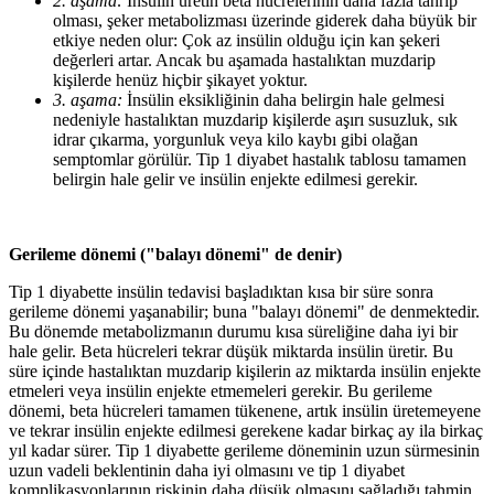
2. aşama:
İnsülin üretin beta hücrelerinin daha fazla tahrip
olması, şeker metabolizması üzerinde giderek daha büyük bir
etkiye neden olur: Çok az insülin olduğu için kan şekeri
değerleri artar. Ancak bu aşamada hastalıktan muzdarip
kişilerde henüz hiçbir şikayet yoktur.
3. aşama:
İnsülin eksikliğinin daha belirgin hale gelmesi
nedeniyle hastalıktan muzdarip kişilerde aşırı susuzluk, sık
idrar çıkarma, yorgunluk veya kilo kaybı gibi olağan
semptomlar görülür. Tip 1 diyabet hastalık tablosu tamamen
belirgin hale gelir ve insülin enjekte edilmesi gerekir.
Gerileme dönemi ("balayı dönemi" de denir)
Tip 1 diyabette insülin tedavisi başladıktan kısa bir süre sonra
gerileme dönemi yaşanabilir; buna "balayı dönemi" de denmektedir.
Bu dönemde metabolizmanın durumu kısa süreliğine daha iyi bir
hale gelir. Beta hücreleri tekrar düşük miktarda insülin üretir. Bu
süre içinde hastalıktan muzdarip kişilerin az miktarda insülin enjekte
etmeleri veya insülin enjekte etmemeleri gerekir. Bu gerileme
dönemi, beta hücreleri tamamen tükenene, artık insülin üretemeyene
ve tekrar insülin enjekte edilmesi gerekene kadar birkaç ay ila birkaç
yıl kadar sürer. Tip 1 diyabette gerileme döneminin uzun sürmesinin
uzun vadeli beklentinin daha iyi olmasını ve tip 1 diyabet
komplikasyonlarının riskinin daha düşük olmasını sağladığı tahmin