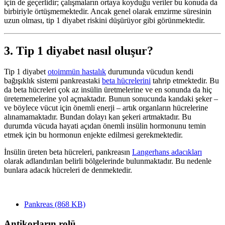
için de geçerlidir; çalışmaların ortaya koyduğu veriler bu konuda da
birbiriyle örtüşmemektedir. Ancak genel olarak emzirme süresinin
uzun olması, tip 1 diyabet riskini düşürüyor gibi görünmektedir.
3. Tip 1 diyabet nasıl oluşur?
Tip 1 diyabet
otoimmün hastalık
durumunda vücudun kendi
bağışıklık sistemi pankreastaki
beta hücrelerini
tahrip etmektedir. Bu
da beta hücreleri çok az insülin üretmelerine ve en sonunda da hiç
üretememelerine yol açmaktadır. Bunun sonucunda kandaki şeker –
ve böylece vücut için önemli enerji – artık organların hücrelerine
alınamamaktadır. Bundan dolayı kan şekeri artmaktadır. Bu
durumda vücuda hayati açıdan önemli insülin hormonunu temin
etmek için bu hormonun enjekte edilmesi gerekmektedir.
İnsülin üreten beta hücreleri, pankreasın
Langerhans adacıkları
olarak adlandırılan belirli bölgelerinde bulunmaktadır. Bu nedenle
bunlara adacık hücreleri de denmektedir.
Pankreas
(868 KB)
Antikorların rolü