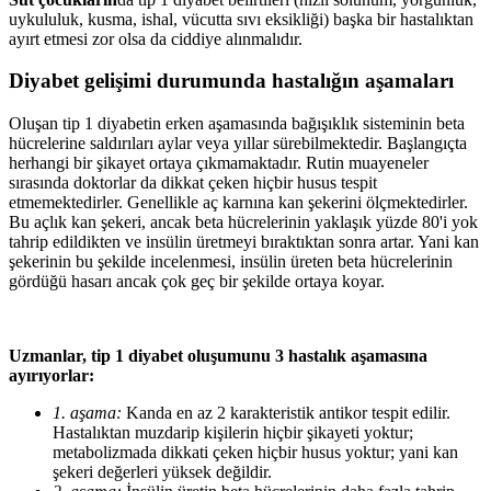
uykululuk, kusma, ishal, vücutta sıvı eksikliği) başka bir hastalıktan
ayırt etmesi zor olsa da ciddiye alınmalıdır.
Diyabet gelişimi durumunda hastalığın aşamaları
Oluşan tip 1 diyabetin erken aşamasında bağışıklık sisteminin beta
hücrelerine saldırıları aylar veya yıllar sürebilmektedir. Başlangıçta
herhangi bir şikayet ortaya çıkmamaktadır. Rutin muayeneler
sırasında doktorlar da dikkat çeken hiçbir husus tespit
etmemektedirler. Genellikle aç karnına kan şekerini ölçmektedirler.
Bu açlık kan şekeri, ancak beta hücrelerinin yaklaşık yüzde 80'i yok
tahrip edildikten ve insülin üretmeyi bıraktıktan sonra artar. Yani kan
şekerinin bu şekilde incelenmesi, insülin üreten beta hücrelerinin
gördüğü hasarı ancak çok geç bir şekilde ortaya koyar.
Uzmanlar, tip 1 diyabet oluşumunu 3 hastalık aşamasına
ayırıyorlar:
1. aşama:
Kanda en az 2 karakteristik antikor tespit edilir.
Hastalıktan muzdarip kişilerin hiçbir şikayeti yoktur;
metabolizmada dikkati çeken hiçbir husus yoktur; yani kan
şekeri değerleri yüksek değildir.