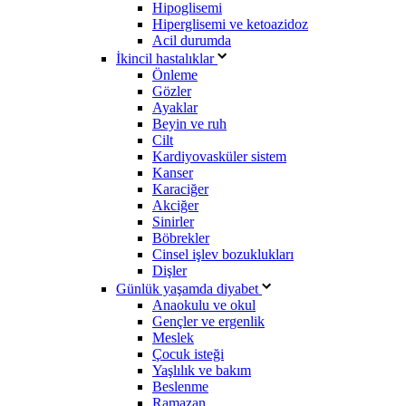
Hipoglisemi
Hiperglisemi ve ketoazidoz
Acil durumda
İkincil hastalıklar
Önleme
Gözler
Ayaklar
Beyin ve ruh
Cilt
Kardiyovasküler sistem
Kanser
Karaciğer
Akciğer
Sinirler
Böbrekler
Cinsel işlev bozuklukları
Dişler
Günlük yaşamda diyabet
Anaokulu ve okul
Gençler ve ergenlik
Meslek
Çocuk isteği
Yaşlılık ve bakım
Beslenme
Ramazan