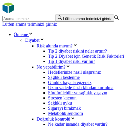
Lütfen arama teriminizi giriniz
Lütfen arama teriminizi giriniz
Önleme
Diyabet
Risk altında mıyım?
Tip 2 diyabet riskini neler artırır?
Tip 2 Diyabet için Genetik Risk Faktörleri
Tip 1 diyabet riski var mı?
Ne yapabilirim?
Hedeflerinize nasıl ulaşırsınız
Sağlıklı beslenme
Günlük hayatta egzersiz
Uzun vadede fazla kilodan kurtulma
Sürdürülebilir ve sağlıklı yaşayın
Stresten kaçının
Sağlıklı uyku
Sigarayı bırakmak
Metabolik sendrom
Doğruluk kontrolü
Ne kadar insanda diyabet vardır?