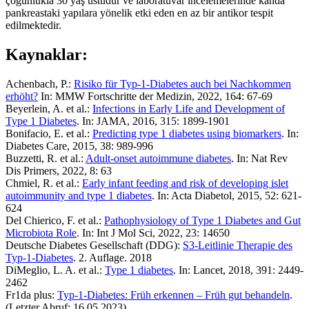
çoğunlukla 30 yaş üstüdür ve laboratuvar incelemelerinde kanda
pankreastaki yapılara yönelik etki eden en az bir antikor tespit
edilmektedir.
Kaynaklar:
Achenbach, P.:
Risiko für Typ-1-Diabetes auch bei Nachkommen
erhöht?
In: MMW Fortschritte der Medizin, 2022, 164: 67-69
Beyerlein, A. et al.:
Infections in Early Life and Development of
Type 1 Diabetes
. In: JAMA, 2016, 315: 1899-1901
Bonifacio, E. et al.:
Predicting type 1 diabetes using biomarkers
. In:
Diabetes Care, 2015, 38: 989-996
Buzzetti, R. et al.:
Adult-onset autoimmune diabetes
. In: Nat Rev
Dis Primers, 2022, 8: 63
Chmiel, R. et al.:
Early infant feeding and risk of developing islet
autoimmunity and type 1 diabetes
. In: Acta Diabetol, 2015, 52: 621-
624
Del Chierico, F. et al.:
Pathophysiology of Type 1 Diabetes and Gut
Microbiota Role
. In: Int J Mol Sci, 2022, 23: 14650
Deutsche Diabetes Gesellschaft (DDG):
S3-Leitlinie Therapie des
Typ-1-Diabetes
. 2. Auflage. 2018
DiMeglio, L. A. et al.:
Type 1 diabetes
. In: Lancet, 2018, 391: 2449-
2462
Fr1da plus:
Typ-1-Diabetes: Früh erkennen – Früh gut behandeln
.
(Letzter Abruf: 16.05.2023)