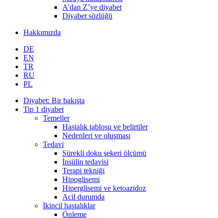
A’dan Z’ye diyabet
Diyabet sözlüğü
Hakkımızda
DE
EN
TR
RU
PL
Diyabet: Bir bakışta
Tip 1 diyabet
Temeller
Hastalık tablosu ve belirtiler
Nedenleri ve oluşması
Tedavi
Sürekli doku şekeri ölçümü
İnsülin tedavisi
Terapi tekniği
Hipoglisemi
Hiperglisemi ve ketoazidoz
Acil durumda
İkincil hastalıklar
Önleme