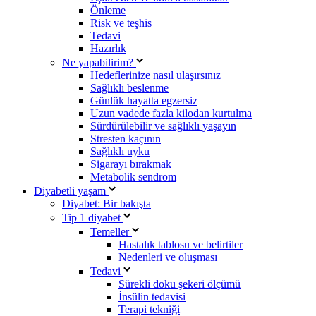
Önleme
Risk ve teşhis
Tedavi
Hazırlık
Ne yapabilirim?
Hedeflerinize nasıl ulaşırsınız
Sağlıklı beslenme
Günlük hayatta egzersiz
Uzun vadede fazla kilodan kurtulma
Sürdürülebilir ve sağlıklı yaşayın
Stresten kaçının
Sağlıklı uyku
Sigarayı bırakmak
Metabolik sendrom
Diyabetli yaşam
Diyabet: Bir bakışta
Tip 1 diyabet
Temeller
Hastalık tablosu ve belirtiler
Nedenleri ve oluşması
Tedavi
Sürekli doku şekeri ölçümü
İnsülin tedavisi
Terapi tekniği