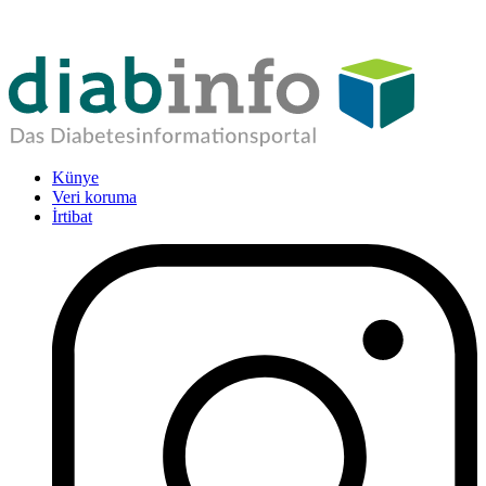
Künye
Veri koruma
İrtibat