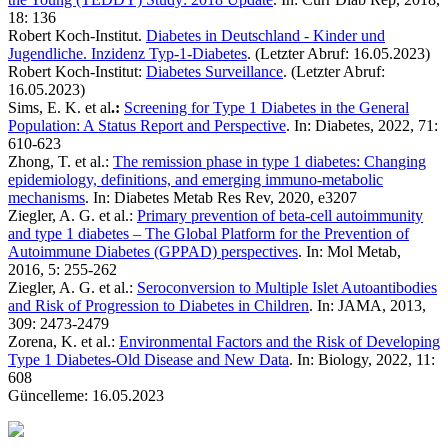
18: 136
Robert Koch-Institut.
Diabetes in Deutschland - Kinder und
Jugendliche. Inzidenz Typ-1-Diabetes
. (Letzter Abruf: 16.05.2023)
Robert Koch-Institut:
Diabetes Surveillance
. (Letzter Abruf:
16.05.2023)
Sims, E. K. et al
.:
Screening for Type 1 Diabetes in the General
Population: A Status Report and Perspective
. In: Diabetes, 2022, 71:
610-623
Zhong, T. et al.:
The remission phase in type 1 diabetes: Changing
epidemiology, definitions, and emerging immuno-metabolic
mechanisms
. In: Diabetes Metab Res Rev, 2020, e3207
Ziegler, A. G. et al.:
Primary prevention of beta-cell autoimmunity
and type 1 diabetes – The Global Platform for the Prevention of
Autoimmune Diabetes (GPPAD) perspectives
. In: Mol Metab,
2016, 5: 255-262
Ziegler, A. G. et al.:
Seroconversion to Multiple Islet Autoantibodies
and Risk of Progression to Diabetes in Children
. In: JAMA, 2013,
309: 2473-2479
Zorena, K. et al.:
Environmental Factors and the Risk of Developing
Type 1 Diabetes-Old Disease and New Data
. In: Biology, 2022, 11:
608
Güncelleme: 16.05.2023