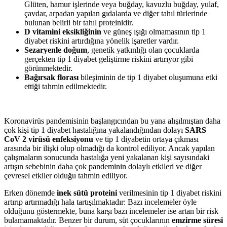
Glüten, hamur işlerinde veya buğday, kavuzlu buğday, yulaf,
çavdar, arpadan yapılan gıdalarda ve diğer tahıl türlerinde
bulunan belirli bir tahıl proteinidir.
D vitamini eksikliğinin
ve güneş ışığı olmamasının tip 1
diyabet riskini artırdığına yönelik işaretler vardır.
Sezaryenle doğum
, genetik yatkınlığı olan çocuklarda
gerçekten tip 1 diyabet geliştirme riskini artırıyor gibi
görünmektedir.
Bağırsak florası
bileşiminin de tip 1 diyabet oluşumuna etki
ettiği tahmin edilmektedir.
Koronavirüs pandemisinin başlangıcından bu yana alışılmıştan daha
çok kişi tip 1 diyabet hastalığına yakalandığından dolayı
SARS
CoV 2 virüsü enfeksiyonu
ve tip 1 diyabetin ortaya çıkması
arasında bir ilişki olup olmadığı da kontrol ediliyor. Ancak yapılan
çalışmaların sonucunda hastalığa yeni yakalanan kişi sayısındaki
artışın sebebinin daha çok pandeminin dolaylı etkileri ve diğer
çevresel etkiler olduğu tahmin ediliyor.
Erken dönemde
inek sütü proteini
verilmesinin tip 1 diyabet riskini
artırıp artırmadığı hala tartışılmaktadır: Bazı incelemeler öyle
olduğunu göstermekte, buna karşı bazı incelemeler ise artan bir risk
bulamamaktadır. Benzer bir durum, süt çocuklarının
emzirme süresi