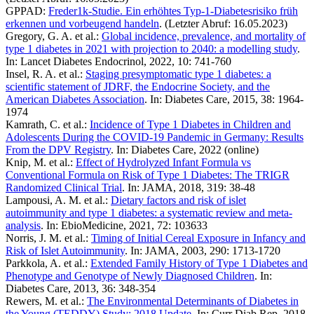
GPPAD:
Freder1k-Studie. Ein erhöhtes Typ-1-Diabetesrisiko früh
erkennen und vorbeugend handeln
. (Letzter Abruf: 16.05.2023)
Gregory, G. A. et al.:
Global incidence, prevalence, and mortality of
type 1 diabetes in 2021 with projection to 2040: a modelling study
.
In: Lancet Diabetes Endocrinol, 2022, 10: 741-760
Insel, R. A. et al.:
Staging presymptomatic type 1 diabetes: a
scientific statement of JDRF, the Endocrine Society, and the
American Diabetes Association
. In: Diabetes Care, 2015, 38: 1964-
1974
Kamrath, C. et al.:
Incidence of Type 1 Diabetes in Children and
Adolescents During the COVID-19 Pandemic in Germany: Results
From the DPV Registry
. In: Diabetes Care, 2022 (online)
Knip, M. et al.:
Effect of Hydrolyzed Infant Formula vs
Conventional Formula on Risk of Type 1 Diabetes: The TRIGR
Randomized Clinical Trial
. In: JAMA, 2018, 319: 38-48
Lampousi, A. M. et al.:
Dietary factors and risk of islet
autoimmunity and type 1 diabetes: a systematic review and meta-
analysis
. In: EbioMedicine, 2021, 72: 103633
Norris, J. M. et al.:
Timing of Initial Cereal Exposure in Infancy and
Risk of Islet Autoimmunity
. In: JAMA, 2003, 290: 1713-1720
Parkkola, A. et al.:
Extended Family History of Type 1 Diabetes and
Phenotype and Genotype of Newly Diagnosed Children
. In:
Diabetes Care, 2013, 36: 348-354
Rewers, M. et al.:
The Environmental Determinants of Diabetes in
the Young (TEDDY) Study: 2018 Update
. In: Curr Diab Rep, 2018,