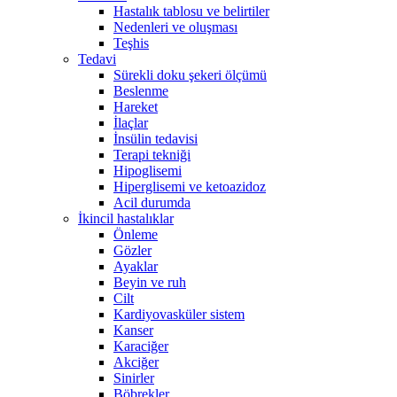
Hastalık tablosu ve belirtiler
Nedenleri ve oluşması
Teşhis
Tedavi
Sürekli doku şekeri ölçümü
Beslenme
Hareket
İlaçlar
İnsülin tedavisi
Terapi tekniği
Hipoglisemi
Hiperglisemi ve ketoazidoz
Acil durumda
İkincil hastalıklar
Önleme
Gözler
Ayaklar
Beyin ve ruh
Cilt
Kardiyovasküler sistem
Kanser
Karaciğer
Akciğer
Sinirler
Böbrekler