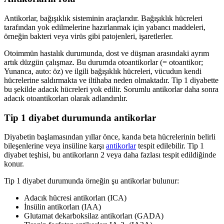
Antikorlar, bağışıklık sisteminin araçlarıdır. Bağışıklık hücreleri
tarafından yok edilmelerine hazırlanmak için yabancı maddeleri,
örneğin bakteri veya virüs gibi patojenleri, işaretlerler.
Otoimmün hastalık durumunda, dost ve düşman arasındaki ayrım
artık düzgün çalışmaz. Bu durumda otoantikorlar (= otoantikor;
Yunanca, auto: öz) ve ilgili bağışıklık hücreleri, vücudun kendi
hücrelerine saldırmakta ve iltihaba neden olmaktadır. Tip 1 diyabette
bu şekilde adacık hücreleri yok edilir. Sorumlu antikorlar daha sonra
adacık otoantikorları olarak adlandırılır.
Tip 1 diyabet durumunda antikorlar
Diyabetin başlamasından yıllar önce, kanda beta hücrelerinin belirli
bileşenlerine veya insüline karşı
antikorlar
tespit edilebilir. Tip 1
diyabet teşhisi, bu antikorların 2 veya daha fazlası tespit edildiğinde
konur.
Tip 1 diyabet durumunda örneğin şu antikorlar bulunur:
Adacık hücresi antikorları (ICA)
İnsülin antikorları (IAA)
Glutamat dekarboksilaz antikorları (GADA)