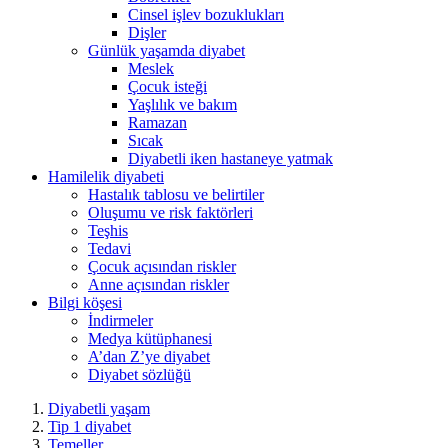
Cinsel işlev bozuklukları
Dişler
Günlük yaşamda diyabet
Meslek
Çocuk isteği
Yaşlılık ve bakım
Ramazan
Sıcak
Diyabetli iken hastaneye yatmak
Hamilelik diyabeti
Hastalık tablosu ve belirtiler
Oluşumu ve risk faktörleri
Teşhis
Tedavi
Çocuk açısından riskler
Anne açısından riskler
Bilgi köşesi
İndirmeler
Medya kütüphanesi
A’dan Z’ye diyabet
Diyabet sözlüğü
Diyabetli yaşam
Tip 1 diyabet
Temeller