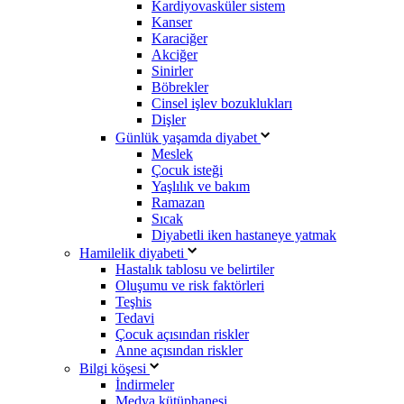
Kardiyovasküler sistem
Kanser
Karaciğer
Akciğer
Sinirler
Böbrekler
Cinsel işlev bozuklukları
Dişler
Günlük yaşamda diyabet
Meslek
Çocuk isteği
Yaşlılık ve bakım
Ramazan
Sıcak
Diyabetli iken hastaneye yatmak
Hamilelik diyabeti
Hastalık tablosu ve belirtiler
Oluşumu ve risk faktörleri
Teşhis
Tedavi
Çocuk açısından riskler
Anne açısından riskler
Bilgi köşesi
İndirmeler
Medya kütüphanesi