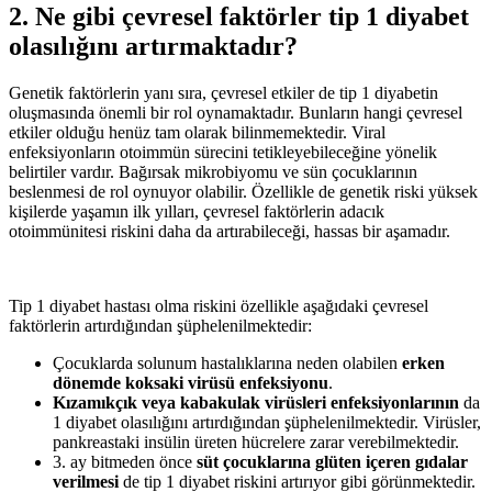
2. Ne gibi çevresel faktörler tip 1 diyabet
olasılığını artırmaktadır?
Genetik faktörlerin yanı sıra, çevresel etkiler de tip 1 diyabetin
oluşmasında önemli bir rol oynamaktadır. Bunların hangi çevresel
etkiler olduğu henüz tam olarak bilinmemektedir. Viral
enfeksiyonların otoimmün sürecini tetikleyebileceğine yönelik
belirtiler vardır. Bağırsak mikrobiyomu ve sün çocuklarının
beslenmesi de rol oynuyor olabilir. Özellikle de genetik riski yüksek
kişilerde yaşamın ilk yılları, çevresel faktörlerin adacık
otoimmünitesi riskini daha da artırabileceği, hassas bir aşamadır.
Tip 1 diyabet hastası olma riskini özellikle aşağıdaki çevresel
faktörlerin artırdığından şüphelenilmektedir:
Çocuklarda solunum hastalıklarına neden olabilen
erken
dönemde koksaki virüsü enfeksiyonu
.
Kızamıkçık veya kabakulak virüsleri enfeksiyonlarının
da
1 diyabet olasılığını artırdığından şüphelenilmektedir. Virüsler,
pankreastaki insülin üreten hücrelere zarar verebilmektedir.
3. ay bitmeden önce
süt çocuklarına glüten içeren gıdalar
verilmesi
de tip 1 diyabet riskini artırıyor gibi görünmektedir.