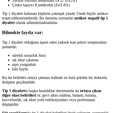
Tirozin fosfotaz antikorları IA-2- (IA2A)
Çinko taşıyıcı 8 antikorlar (ZnT-8A)
Tip 1 diyabet bulunan kişilerin yaklaşık yüzde 5'inde hiçbir antikor
tespit edilememektedir. Bu durumu uzmanlar
antikor negatif tip 1
diyabet
olarak adlandırmaktadırlar.
Bilmekte fayda var:
Tip 1 diyabet olduğuna işaret eden yüksek kan şekeri semptomları
şunlardır:
sürekli susuzluk hissi
sık idrar çıkarma
aşırı yorgunluk
kilo kaybı
Bu tür belirtiler ortaya çıkması halinde en hızlı şekilde bir doktorla
iletişime geçilmelidir.
Tip 1 diyabet
in başka hastalıklar durumunda da
ortaya çıkan
diğer olası belirtileri
ör. gece altını ıslatma, bulantı, kusma,
kuvvetsizlik, sık idrar yolu enfeksiyonları veya performans
düşüşüdür.
Süt çocukların
da tip 1 diyabet belirtileri (hızlı solunum, yorgunluk,