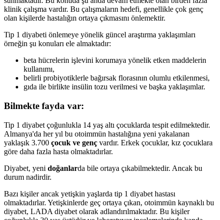
sunmaktadır. Bu konuda şu anda devam etmekte olan birden fazla
klinik çalışma vardır. Bu çalışmaların hedefi, genellikle çok genç
olan kişilerde hastalığın ortaya çıkmasını önlemektir.
Tip 1 diyabeti önlemeye yönelik güncel araştırma yaklaşımları
örneğin şu konuları ele almaktadır:
beta hücrelerin işlevini korumaya yönelik etken maddelerin
kullanımı,
belirli probiyotiklerle bağırsak florasının olumlu etkilenmesi,
gıda ile birlikte insülin tozu verilmesi ve başka yaklaşımlar.
Bilmekte fayda var:
Tip 1 diyabet çoğunlukla 14 yaş altı çocuklarda tespit edilmektedir.
Almanya'da her yıl bu otoimmün hastalığına yeni yakalanan
yaklaşık 3.700
çocuk ve genç
vardır. Erkek çocuklar, kız çocuklara
göre daha fazla hasta olmaktadırlar.
Diyabet, yeni
doğanlar
da bile ortaya çıkabilmektedir. Ancak bu
durum nadirdir.
Bazı kişiler ancak yetişkin yaşlarda tip 1 diyabet hastası
olmaktadırlar. Yetişkinlerde geç ortaya çıkan, otoimmün kaynaklı bu
diyabet, LADA diyabet olarak adlandırılmaktadır. Bu kişiler