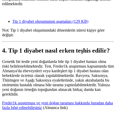
edilmektedir.
Tip 1 diyabet oluşumunun aşamaları
(129 KB)
Not: Tip 1 diyabet oluşumundaki dönemlerin süresi kişiye göre
değişir.
4. Tip 1 diyabet nasıl erken teşhis edilir?
Genetik bir testle yeni doğanlarda bile tip 1 diyabet hastası olma
riski belirlenebilmektedir. Test, Freder1k araştırması kapsamında tüm
Almanya'da ebeveynleri veya kardeşleri tip 1 diyabet hastası olan
bebeklerde ücretsiz olarak yapılabilmektedir. Bavyera, Saksonya,
Thüringen ve Aşağı Saksonya eyaletlerinde, yakın akrabalarda bu
otoimmün hastalık olmasa bile tarama yaptırılabilmektedir. Yalnıza
yeni doğanın örneğin topuğundan alınacak birkaç damla kan
gereklidir.
Freder1k araştırması ve yeni doğan taraması hakkında buradan daha
fazla bilgi edinebilirsiniz
(Almanca link)