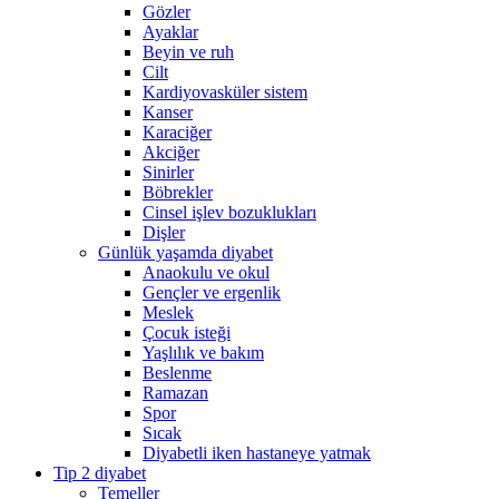
Gözler
Ayaklar
Beyin ve ruh
Cilt
Kardiyovasküler sistem
Kanser
Karaciğer
Akciğer
Sinirler
Böbrekler
Cinsel işlev bozuklukları
Dişler
Günlük yaşamda diyabet
Anaokulu ve okul
Gençler ve ergenlik
Meslek
Çocuk isteği
Yaşlılık ve bakım
Beslenme
Ramazan
Spor
Sıcak
Diyabetli iken hastaneye yatmak
Tip 2 diyabet
Temeller