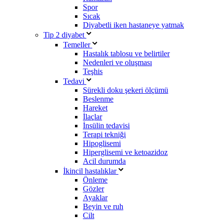
Spor
Sıcak
Diyabetli iken hastaneye yatmak
Tip 2 diyabet
Temeller
Hastalık tablosu ve belirtiler
Nedenleri ve oluşması
Teşhis
Tedavi
Sürekli doku şekeri ölçümü
Beslenme
Hareket
İlaçlar
İnsülin tedavisi
Terapi tekniği
Hipoglisemi
Hiperglisemi ve ketoazidoz
Acil durumda
İkincil hastalıklar
Önleme
Gözler
Ayaklar
Beyin ve ruh
Cilt