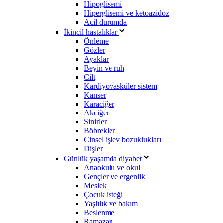
Hipoglisemi
Hiperglisemi ve ketoazidoz
Acil durumda
İkincil hastalıklar
Önleme
Gözler
Ayaklar
Beyin ve ruh
Cilt
Kardiyovasküler sistem
Kanser
Karaciğer
Akciğer
Sinirler
Böbrekler
Cinsel işlev bozuklukları
Dişler
Günlük yaşamda diyabet
Anaokulu ve okul
Gençler ve ergenlik
Meslek
Çocuk isteği
Yaşlılık ve bakım
Beslenme
Ramazan