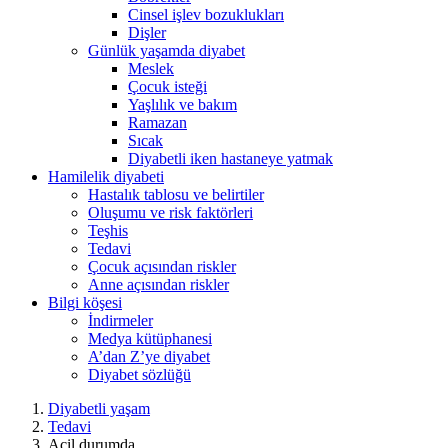
Cinsel işlev bozuklukları
Dişler
Günlük yaşamda diyabet
Meslek
Çocuk isteği
Yaşlılık ve bakım
Ramazan
Sıcak
Diyabetli iken hastaneye yatmak
Hamilelik diyabeti
Hastalık tablosu ve belirtiler
Oluşumu ve risk faktörleri
Teşhis
Tedavi
Çocuk açısından riskler
Anne açısından riskler
Bilgi köşesi
İndirmeler
Medya kütüphanesi
A’dan Z’ye diyabet
Diyabet sözlüğü
Diyabetli yaşam
Tedavi
Acil durumda