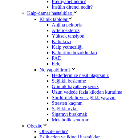
Prediyabet nedir?
İnsülin direnci nedir?
Kalp-damar hastalıkları
Klinik tablolar
Anjina pektoris
Arterioskleroz
Yüksek tansiyon
Kalp krizi
Kalp yetmezliği
Kalp ritim bozuklukları
PAD
Felç
Ne yapabilirim?
Hedeflerinize nasıl ulaşırsınız
Sağlıklı beslenme
Günlük hayatta egzersiz
Uzun vadede fazla kilodan kurtulma
Sürdürülebilir ve sağlıklı yaşayın
Stresten kaçının
Sağlıklı uyku
Sigarayı bırakmak
Metabolik sendrom
Obezite
Obezite nedir?
Eşlik eden ve ikincil hastalıklar