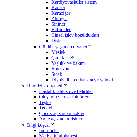
Kardiyovasküler sistem
Kanser
Karaciğer
Akciğer
Sinirler
Böbrekler
Cinsel işlev bozuklukları
Dişler
Günlük yaşamda diyabet
Meslek
Çocuk isteği
Yaşlılık ve bakım
Ramazan
Sıcak
Diyabetli iken hastaneye yatmak
Hamilelik diyabeti
Hastalık tablosu ve belirtiler
Oluşumu ve risk faktörleri
Teşhis
Tedavi
Çocuk açısından riskler
Anne açısından riskler
Bilgi köşesi
İndirmeler
Medya kütüphanesi