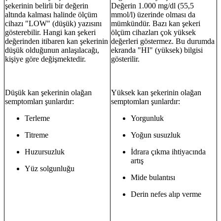
şekerinin belirli bir değerin
Değerin 1.000 mg/dl (55,5
altında kalması halinde ölçüm
mmol/l) üzerinde olması da
cihazı "LOW" (düşük) yazısını
mümkündür. Bazı kan şekeri
gösterebilir. Hangi kan şekeri
ölçüm cihazları çok yüksek
değerinden itibaren kan şekerinin
değerleri göstermez. Bu durumda
düşük olduğunun anlaşılacağı,
ekranda "HI" (yüksek) bilgisi
kişiye göre değişmektedir.
gösterilir.
Düşük kan şekerinin olağan
Yüksek kan şekerinin olağan
semptomları şunlardır:
semptomları şunlardır:
Terleme
Yorgunluk
Titreme
Yoğun susuzluk
Huzursuzluk
İdrara çıkma ihtiyacında
artış
Yüz solgunluğu
Mide bulantısı
Derin nefes alıp verme