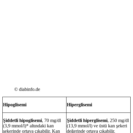
© diabinfo.de
Hipoglisemi
Hiperglisemi
Şiddetli hipoglisemi
, 70 mg/dl
Şiddetli hiperglisemi
, 250 mg/dl
(3,9 mmol/l)* altındaki kan
(13,9 mmol/l) ve üstü kan şekeri
şekerinde ortaya çıkabilir. Kan
değerinde ortaya çıkabilir.