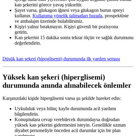
kan şekerini görece yavaş yükseltir.
Şayet varsa, glukagon iğnesi veya glukagon burun spreyi
kullanın.
Kullanıma yönelik talimatları burada
, prospektüste
ve ambalajın üzerinde bulabilirsiniz.
Kişiyi yalnız bırakmayın. Kişiyi güvenli bir pozisyona
getirin.
Kan şekerini 15 dakika sonra tekrar ölçün ve sağlık durumunu
değerlendirin.
Düşük kan şekeri (hipoglisemi) durumunda ilk yardım şeması
Yüksek kan şekeri (hiperglisemi)
durumunda anında alınabilecek önlemler
Karşınızdaki kişide hiperglisemi varsa şu şekilde hareket edin:
Uykululuk veya bilinç kaybı durumunda acil yardımı
bilgilendirin.
Konuşmalara cevap verebilecek durumdaysa doğrudan
yüksek kan şekerini gidermesini isteyin. Genellikle uzman
diyabet personeliyle önceden acil durumlar için bir plan
yapılmıştır.