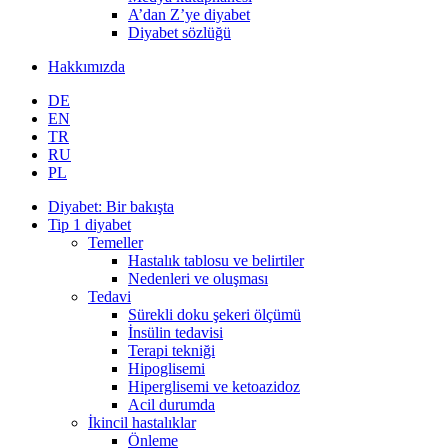
A’dan Z’ye diyabet
Diyabet sözlüğü
Hakkımızda
DE
EN
TR
RU
PL
Diyabet: Bir bakışta
Tip 1 diyabet
Temeller
Hastalık tablosu ve belirtiler
Nedenleri ve oluşması
Tedavi
Sürekli doku şekeri ölçümü
İnsülin tedavisi
Terapi tekniği
Hipoglisemi
Hiperglisemi ve ketoazidoz
Acil durumda
İkincil hastalıklar
Önleme