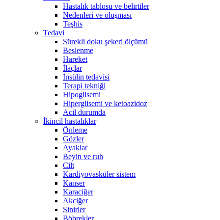
Hastalık tablosu ve belirtiler
Nedenleri ve oluşması
Teşhis
Tedavi
Sürekli doku şekeri ölçümü
Beslenme
Hareket
İlaçlar
İnsülin tedavisi
Terapi tekniği
Hipoglisemi
Hiperglisemi ve ketoazidoz
Acil durumda
İkincil hastalıklar
Önleme
Gözler
Ayaklar
Beyin ve ruh
Cilt
Kardiyovasküler sistem
Kanser
Karaciğer
Akciğer
Sinirler
Böbrekler