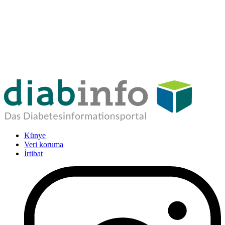
Künye
Veri koruma
İrtibat