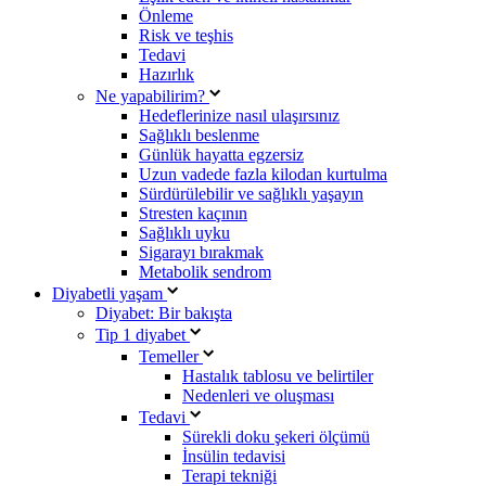
Önleme
Risk ve teşhis
Tedavi
Hazırlık
Ne yapabilirim?
Hedeflerinize nasıl ulaşırsınız
Sağlıklı beslenme
Günlük hayatta egzersiz
Uzun vadede fazla kilodan kurtulma
Sürdürülebilir ve sağlıklı yaşayın
Stresten kaçının
Sağlıklı uyku
Sigarayı bırakmak
Metabolik sendrom
Diyabetli yaşam
Diyabet: Bir bakışta
Tip 1 diyabet
Temeller
Hastalık tablosu ve belirtiler
Nedenleri ve oluşması
Tedavi
Sürekli doku şekeri ölçümü
İnsülin tedavisi
Terapi tekniği