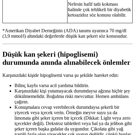
Nefesin hafif tatlı kokması
halinde çok tehlikeli bir diyabetik
ketoazidoz söz konusu olabilir.
*Amerikan Diyabet Derneğinin (ADA) tanımı uyarınca 70 mg/dl
(3,9 mmol/l) altındaki değerlerde düşük kan şekeri söz konusudur.
Düşük kan şekeri (hipoglisemi)
durumunda anında alınabilecek önlemler
Karşınızdaki kişide hipoglisemi varsa şu şekilde hareket edin:
Bilinç kaybı varsa acil yardıma bildirin.
Karşınızdaki kişi yutamayacak durumdaysa ağzına hiçbir şey
dökülmemelidir. Boğulma riski mevcuttur. Hemen ambülans
çağırın.
Konuşmalara cevap verebilecek durumdaysa şekerli bir
yiyecek veya içecek verin. Örneğin meyve suyu ya da
limonata gibi şeker içeren bir içecek (Dikkat: Light veya zero
içecekler değil). Dekstroz tabletleri veya bal ya da jelibon gibi
şeker içeren başka gıdalar da uygundur. Çikolata gibi yağ
içeriği fazla olan yiyecekler çok uygun değildir, çünkü bunlar