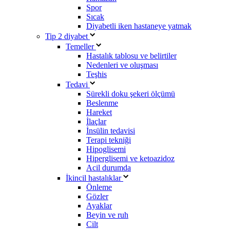
Spor
Sıcak
Diyabetli iken hastaneye yatmak
Tip 2 diyabet
Temeller
Hastalık tablosu ve belirtiler
Nedenleri ve oluşması
Teşhis
Tedavi
Sürekli doku şekeri ölçümü
Beslenme
Hareket
İlaçlar
İnsülin tedavisi
Terapi tekniği
Hipoglisemi
Hiperglisemi ve ketoazidoz
Acil durumda
İkincil hastalıklar
Önleme
Gözler
Ayaklar
Beyin ve ruh
Cilt