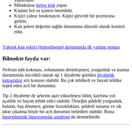
Mümkünse
keton testi
yapın.
Kişinin bol su içmesi önemlidir.
Kişiyi yalnız bırakmayın. Kişiyi güvenli bir pozisyona
getirin.
Kan şekeri değerini sağlık durumunu düzenli olarak kontrol
edin.
Yüksek kan şekeri (hiperglisemi) durumunda ilk yardım şeması
Bilmekte fayda var:
Nefesin tatlı kokması, solunumun derinleşmesi, yorgunluk ve kusma
durumunda öncelikli olarak tip 1 diyabette görülen
diyabetik
ketoazidoz
söz konusu olabilir. Bu çok tehlikeli ve hayati tehlike
teşkil eden acil bir durumdur.
Tip 2 diyabette de şekerin aşırı yükselmesi bilinç kaybına yol
açabilir ve hayatı tehdit edici olabilir. Örneğin şiddetli yorgunluk,
bulantı, baş dönmesi, görme bozuklukları, şiddetli susama ve sık
idrar çıkarma böyle bir acil durumun belirtileri olabilir. Buna
hiperglisemik hiperosmolar sendrom
da denmektedir.