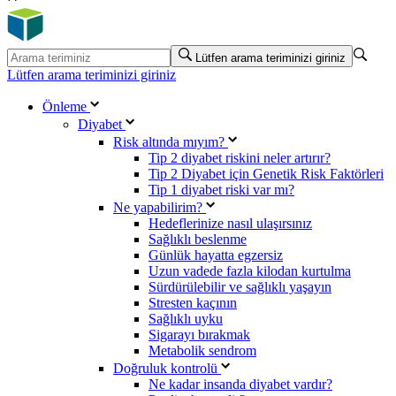
Lütfen arama teriminizi giriniz
Lütfen arama teriminizi giriniz
Önleme
Diyabet
Risk altında mıyım?
Tip 2 diyabet riskini neler artırır?
Tip 2 Diyabet için Genetik Risk Faktörleri
Tip 1 diyabet riski var mı?
Ne yapabilirim?
Hedeflerinize nasıl ulaşırsınız
Sağlıklı beslenme
Günlük hayatta egzersiz
Uzun vadede fazla kilodan kurtulma
Sürdürülebilir ve sağlıklı yaşayın
Stresten kaçının
Sağlıklı uyku
Sigarayı bırakmak
Metabolik sendrom
Doğruluk kontrolü
Ne kadar insanda diyabet vardır?