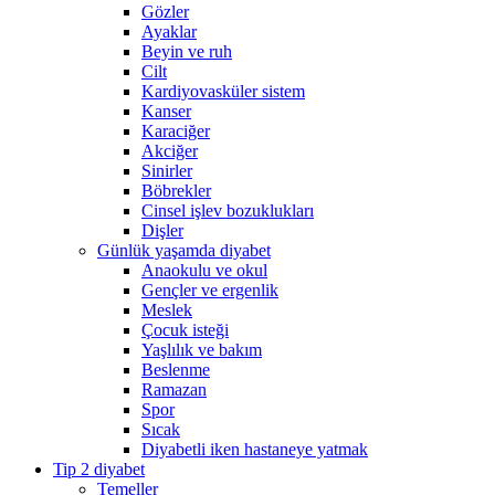
Gözler
Ayaklar
Beyin ve ruh
Cilt
Kardiyovasküler sistem
Kanser
Karaciğer
Akciğer
Sinirler
Böbrekler
Cinsel işlev bozuklukları
Dişler
Günlük yaşamda diyabet
Anaokulu ve okul
Gençler ve ergenlik
Meslek
Çocuk isteği
Yaşlılık ve bakım
Beslenme
Ramazan
Spor
Sıcak
Diyabetli iken hastaneye yatmak
Tip 2 diyabet
Temeller