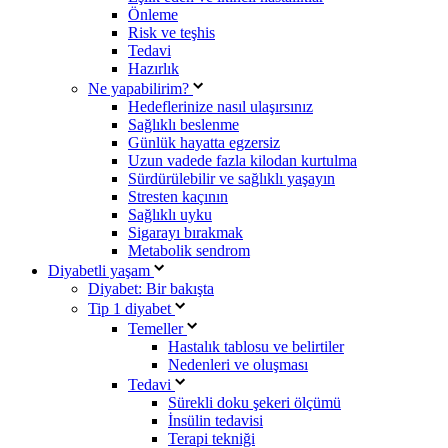
Önleme
Risk ve teşhis
Tedavi
Hazırlık
Ne yapabilirim?
Hedeflerinize nasıl ulaşırsınız
Sağlıklı beslenme
Günlük hayatta egzersiz
Uzun vadede fazla kilodan kurtulma
Sürdürülebilir ve sağlıklı yaşayın
Stresten kaçının
Sağlıklı uyku
Sigarayı bırakmak
Metabolik sendrom
Diyabetli yaşam
Diyabet: Bir bakışta
Tip 1 diyabet
Temeller
Hastalık tablosu ve belirtiler
Nedenleri ve oluşması
Tedavi
Sürekli doku şekeri ölçümü
İnsülin tedavisi
Terapi tekniği