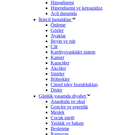
Hipoglisemi
Hiperglisemi ve ketoazidoz
Acil durumda
İkincil hastalıklar
Önleme
Gözler
Ayaklar
Beyin ve ruh
Cilt
Kardiyovasküler sistem
Kanser
Karaciğer
Akciğer
Sinirler
Böbrekler
Cinsel işlev bozuklukları
Dişler
Günlük yaşamda diyabet
Anaokulu ve okul
Gençler ve ergenlik
Meslek
Çocuk isteği
Yaşlılık ve bakım
Beslenme
Ramazan