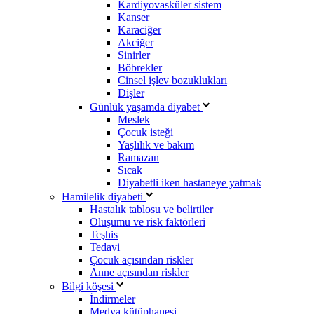
Kardiyovasküler sistem
Kanser
Karaciğer
Akciğer
Sinirler
Böbrekler
Cinsel işlev bozuklukları
Dişler
Günlük yaşamda diyabet
Meslek
Çocuk isteği
Yaşlılık ve bakım
Ramazan
Sıcak
Diyabetli iken hastaneye yatmak
Hamilelik diyabeti
Hastalık tablosu ve belirtiler
Oluşumu ve risk faktörleri
Teşhis
Tedavi
Çocuk açısından riskler
Anne açısından riskler
Bilgi köşesi
İndirmeler
Medya kütüphanesi