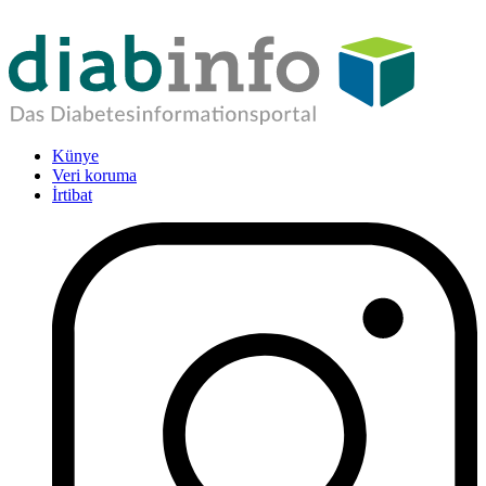
Künye
Veri koruma
İrtibat