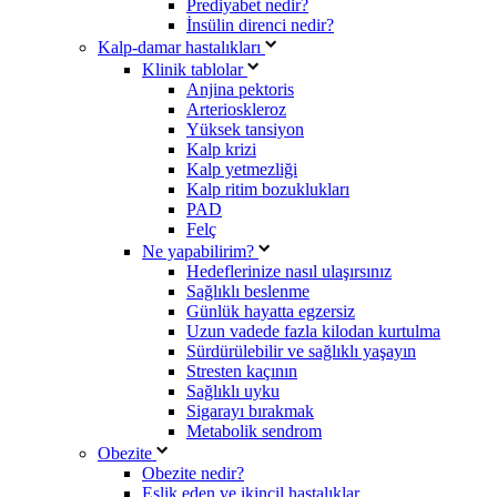
Prediyabet nedir?
İnsülin direnci nedir?
Kalp-damar hastalıkları
Klinik tablolar
Anjina pektoris
Arterioskleroz
Yüksek tansiyon
Kalp krizi
Kalp yetmezliği
Kalp ritim bozuklukları
PAD
Felç
Ne yapabilirim?
Hedeflerinize nasıl ulaşırsınız
Sağlıklı beslenme
Günlük hayatta egzersiz
Uzun vadede fazla kilodan kurtulma
Sürdürülebilir ve sağlıklı yaşayın
Stresten kaçının
Sağlıklı uyku
Sigarayı bırakmak
Metabolik sendrom
Obezite
Obezite nedir?
Eşlik eden ve ikincil hastalıklar