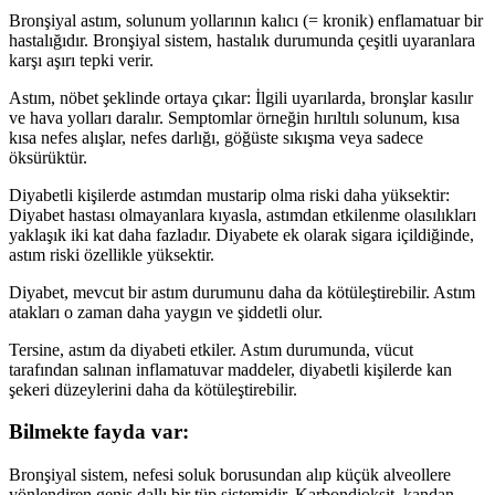
Bronşiyal astım, solunum yollarının kalıcı (= kronik) enflamatuar bir
hastalığıdır. Bronşiyal sistem, hastalık durumunda çeşitli uyaranlara
karşı aşırı tepki verir.
Astım, nöbet şeklinde ortaya çıkar: İlgili uyarılarda, bronşlar kasılır
ve hava yolları daralır. Semptomlar örneğin hırıltılı solunum, kısa
kısa nefes alışlar, nefes darlığı, göğüste sıkışma veya sadece
öksürüktür.
Diyabetli kişilerde astımdan mustarip olma riski daha yüksektir:
Diyabet hastası olmayanlara kıyasla, astımdan etkilenme olasılıkları
yaklaşık iki kat daha fazladır. Diyabete ek olarak sigara içildiğinde,
astım riski özellikle yüksektir.
Diyabet, mevcut bir astım durumunu daha da kötüleştirebilir. Astım
atakları o zaman daha yaygın ve şiddetli olur.
Tersine, astım da diyabeti etkiler. Astım durumunda, vücut
tarafından salınan inflamatuvar maddeler, diyabetli kişilerde kan
şekeri düzeylerini daha da kötüleştirebilir.
Bilmekte fayda var:
Bronşiyal sistem, nefesi soluk borusundan alıp küçük alveollere
yönlendiren geniş dallı bir tüp sistemidir. Karbondioksit, kandan