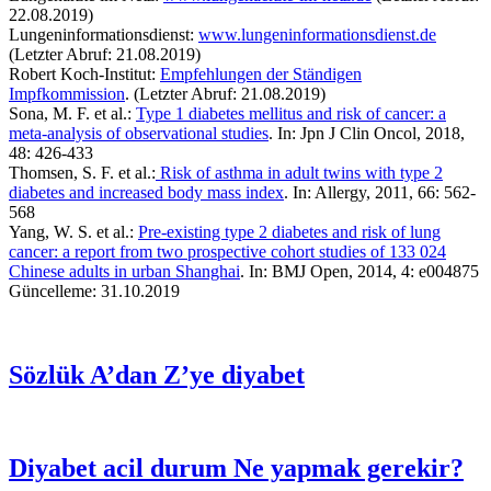
22.08.2019)
Lungeninformationsdienst:
www.lungeninformationsdienst.de
(Letzter Abruf: 21.08.2019)
Robert Koch-Institut:
Empfehlungen der Ständigen
Impfkommission
. (Letzter Abruf: 21.08.2019)
Sona, M. F. et al.:
Type 1 diabetes mellitus and risk of cancer: a
meta-analysis of observational studies
. In: Jpn J Clin Oncol, 2018,
48: 426-433
Thomsen, S. F. et al.:
Risk of asthma in adult twins with type 2
diabetes and increased body mass index
. In: Allergy, 2011, 66: 562-
568
Yang, W. S. et al.:
Pre-existing type 2 diabetes and risk of lung
cancer: a report from two prospective cohort studies of 133 024
Chinese adults in urban Shanghai
. In: BMJ Open, 2014, 4: e004875
Güncelleme: 31.10.2019
Sözlük
A’dan Z’ye diyabet
Diyabet acil durum
Ne yapmak gerekir?