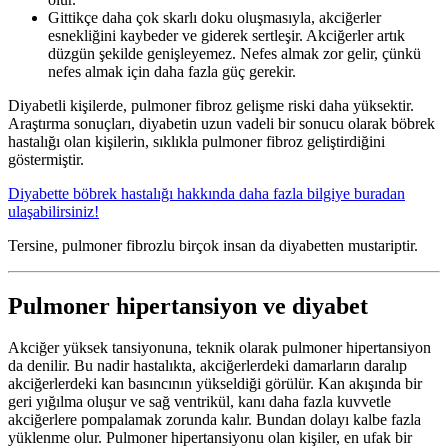
Gittikçe daha çok skarlı doku oluşmasıyla, akciğerler
esnekliğini kaybeder ve giderek sertleşir. Akciğerler artık
düzgün şekilde genişleyemez. Nefes almak zor gelir, çünkü
nefes almak için daha fazla güç gerekir.
Diyabetli kişilerde, pulmoner fibroz gelişme riski daha yüksektir.
Araştırma sonuçları, diyabetin uzun vadeli bir sonucu olarak böbrek
hastalığı olan kişilerin, sıklıkla pulmoner fibroz geliştirdiğini
göstermiştir.
Diyabette böbrek hastalığı hakkında daha fazla bilgiye buradan
ulaşabilirsiniz!
Tersine, pulmoner fibrozlu birçok insan da diyabetten mustariptir.
Pulmoner hipertansiyon ve diyabet
Akciğer yüksek tansiyonuna, teknik olarak pulmoner hipertansiyon
da denilir. Bu nadir hastalıkta, akciğerlerdeki damarların daralıp
akciğerlerdeki kan basıncının yükseldiği görülür. Kan akışında bir
geri yığılma oluşur ve sağ ventrikül, kanı daha fazla kuvvetle
akciğerlere pompalamak zorunda kalır. Bundan dolayı kalbe fazla
yüklenme olur. Pulmoner hipertansiyonu olan kişiler, en ufak bir