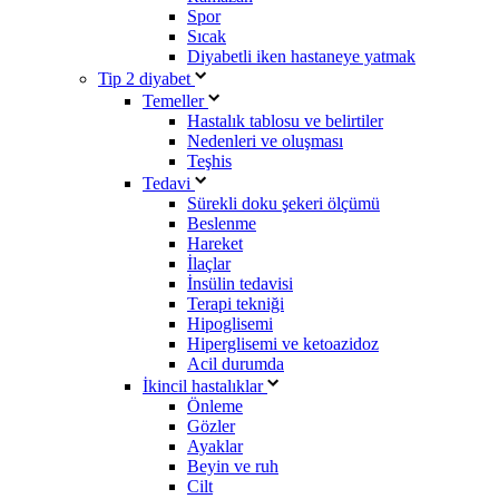
Spor
Sıcak
Diyabetli iken hastaneye yatmak
Tip 2 diyabet
Temeller
Hastalık tablosu ve belirtiler
Nedenleri ve oluşması
Teşhis
Tedavi
Sürekli doku şekeri ölçümü
Beslenme
Hareket
İlaçlar
İnsülin tedavisi
Terapi tekniği
Hipoglisemi
Hiperglisemi ve ketoazidoz
Acil durumda
İkincil hastalıklar
Önleme
Gözler
Ayaklar
Beyin ve ruh
Cilt