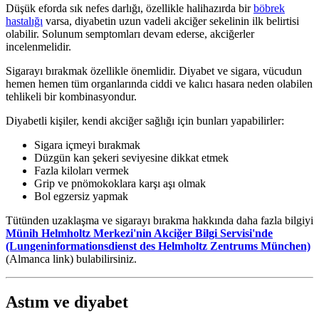
Düşük eforda sık nefes darlığı, özellikle halihazırda bir
böbrek
hastalığı
varsa, diyabetin uzun vadeli akciğer sekelinin ilk belirtisi
olabilir. Solunum semptomları devam ederse, akciğerler
incelenmelidir.
Sigarayı bırakmak özellikle önemlidir. Diyabet ve sigara, vücudun
hemen hemen tüm organlarında ciddi ve kalıcı hasara neden olabilen
tehlikeli bir kombinasyondur.
Diyabetli kişiler, kendi akciğer sağlığı için bunları yapabilirler:
Sigara içmeyi bırakmak
Düzgün kan şekeri seviyesine dikkat etmek
Fazla kiloları vermek
Grip ve pnömokoklara karşı aşı olmak
Bol egzersiz yapmak
Tütünden uzaklaşma ve sigarayı bırakma hakkında daha fazla bilgiyi
Münih Helmholtz Merkezi'nin Akciğer Bilgi Servisi'nde
(Lungeninformationsdienst des Helmholtz Zentrums München)
(Almanca link) bulabilirsiniz.
Astım ve diyabet