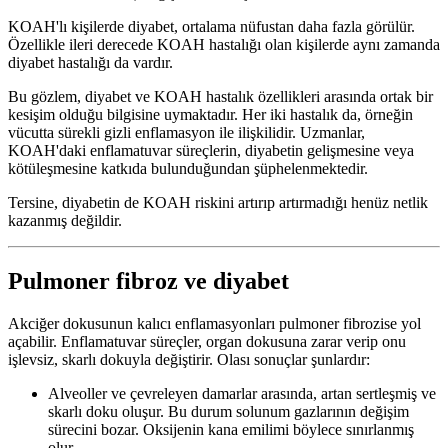
KOAH'lı kişilerde diyabet, ortalama nüfustan daha fazla görülür.
Özellikle ileri derecede KOAH hastalığı olan kişilerde aynı zamanda
diyabet hastalığı da vardır.
Bu gözlem, diyabet ve KOAH hastalık özellikleri arasında ortak bir
kesişim olduğu bilgisine uymaktadır. Her iki hastalık da, örneğin
vücutta sürekli gizli enflamasyon ile ilişkilidir. Uzmanlar,
KOAH'daki enflamatuvar süreçlerin, diyabetin gelişmesine veya
kötüleşmesine katkıda bulunduğundan şüphelenmektedir.
Tersine, diyabetin de KOAH riskini artırıp artırmadığı henüz netlik
kazanmış değildir.
Pulmoner fibroz ve diyabet
Akciğer dokusunun kalıcı enflamasyonları pulmoner fibrozise yol
açabilir. Enflamatuvar süreçler, organ dokusuna zarar verip onu
işlevsiz, skarlı dokuyla değiştirir. Olası sonuçlar şunlardır:
Alveoller ve çevreleyen damarlar arasında, artan sertleşmiş ve
skarlı doku oluşur. Bu durum solunum gazlarının değişim
sürecini bozar. Oksijenin kana emilimi böylece sınırlanmış
olur.