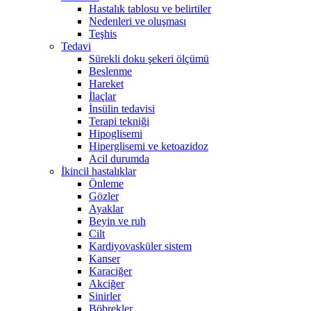
Hastalık tablosu ve belirtiler
Nedenleri ve oluşması
Teşhis
Tedavi
Sürekli doku şekeri ölçümü
Beslenme
Hareket
İlaçlar
İnsülin tedavisi
Terapi tekniği
Hipoglisemi
Hiperglisemi ve ketoazidoz
Acil durumda
İkincil hastalıklar
Önleme
Gözler
Ayaklar
Beyin ve ruh
Cilt
Kardiyovasküler sistem
Kanser
Karaciğer
Akciğer
Sinirler
Böbrekler