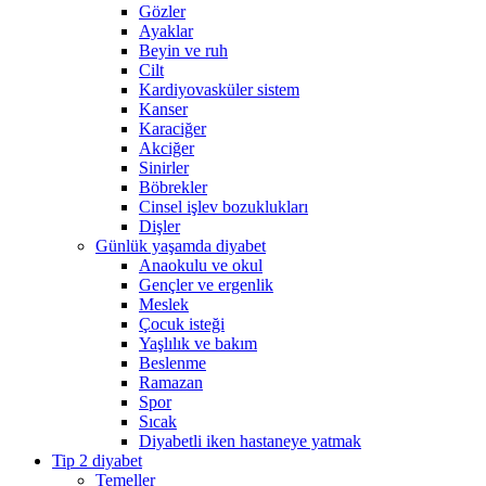
Gözler
Ayaklar
Beyin ve ruh
Cilt
Kardiyovasküler sistem
Kanser
Karaciğer
Akciğer
Sinirler
Böbrekler
Cinsel işlev bozuklukları
Dişler
Günlük yaşamda diyabet
Anaokulu ve okul
Gençler ve ergenlik
Meslek
Çocuk isteği
Yaşlılık ve bakım
Beslenme
Ramazan
Spor
Sıcak
Diyabetli iken hastaneye yatmak
Tip 2 diyabet
Temeller