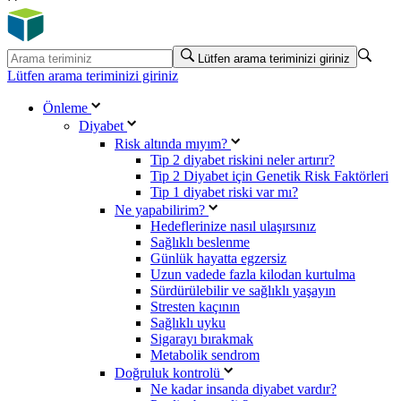
Lütfen arama teriminizi giriniz
Lütfen arama teriminizi giriniz
Önleme
Diyabet
Risk altında mıyım?
Tip 2 diyabet riskini neler artırır?
Tip 2 Diyabet için Genetik Risk Faktörleri
Tip 1 diyabet riski var mı?
Ne yapabilirim?
Hedeflerinize nasıl ulaşırsınız
Sağlıklı beslenme
Günlük hayatta egzersiz
Uzun vadede fazla kilodan kurtulma
Sürdürülebilir ve sağlıklı yaşayın
Stresten kaçının
Sağlıklı uyku
Sigarayı bırakmak
Metabolik sendrom
Doğruluk kontrolü
Ne kadar insanda diyabet vardır?