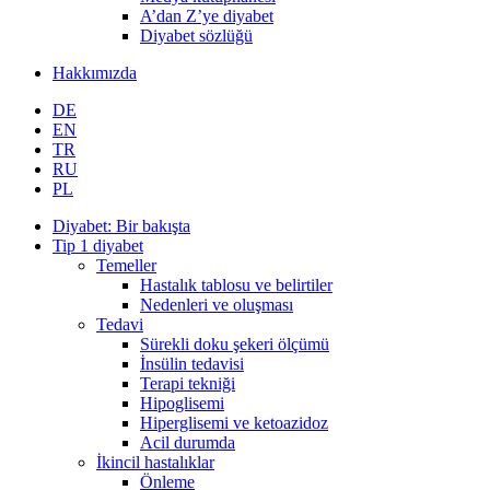
A’dan Z’ye diyabet
Diyabet sözlüğü
Hakkımızda
DE
EN
TR
RU
PL
Diyabet: Bir bakışta
Tip 1 diyabet
Temeller
Hastalık tablosu ve belirtiler
Nedenleri ve oluşması
Tedavi
Sürekli doku şekeri ölçümü
İnsülin tedavisi
Terapi tekniği
Hipoglisemi
Hiperglisemi ve ketoazidoz
Acil durumda
İkincil hastalıklar
Önleme