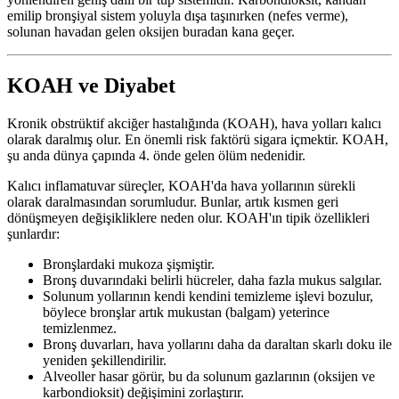
emilip bronşiyal sistem yoluyla dışa taşınırken (nefes verme),
solunan havadan gelen oksijen buradan kana geçer.
KOAH ve Diyabet
Kronik obstrüktif akciğer hastalığında (KOAH), hava yolları kalıcı
olarak daralmış olur. En önemli risk faktörü sigara içmektir. KOAH,
şu anda dünya çapında 4. önde gelen ölüm nedenidir.
Kalıcı inflamatuvar süreçler, KOAH'da hava yollarının sürekli
olarak daralmasından sorumludur. Bunlar, artık kısmen geri
dönüşmeyen değişikliklere neden olur. KOAH'ın tipik özellikleri
şunlardır:
Bronşlardaki mukoza şişmiştir.
Bronş duvarındaki belirli hücreler, daha fazla mukus salgılar.
Solunum yollarının kendi kendini temizleme işlevi bozulur,
böylece bronşlar artık mukustan (balgam) yeterince
temizlenmez.
Bronş duvarları, hava yollarını daha da daraltan skarlı doku ile
yeniden şekillendirilir.
Alveoller hasar görür, bu da solunum gazlarının (oksijen ve
karbondioksit) değişimini zorlaştırır.