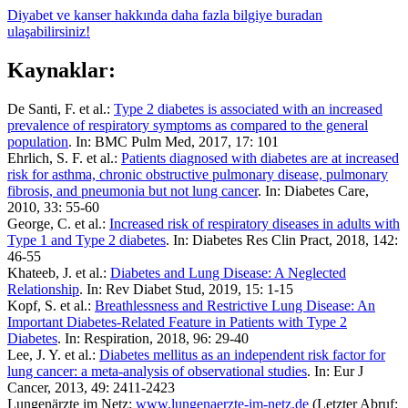
Diyabet ve kanser hakkında daha fazla bilgiye buradan
ulaşabilirsiniz!
Kaynaklar:
De Santi, F. et al.:
Type 2 diabetes is associated with an increased
prevalence of respiratory symptoms as compared to the general
population
. In: BMC Pulm Med, 2017, 17: 101
Ehrlich, S. F. et al.:
Patients diagnosed with diabetes are at increased
risk for asthma, chronic obstructive pulmonary disease, pulmonary
fibrosis, and pneumonia but not lung cancer
. In: Diabetes Care,
2010, 33: 55-60
George, C. et al.:
Increased risk of respiratory diseases in adults with
Type 1 and Type 2 diabetes
. In: Diabetes Res Clin Pract, 2018, 142:
46-55
Khateeb, J. et al.:
Diabetes and Lung Disease: A Neglected
Relationship
. In: Rev Diabet Stud, 2019, 15: 1-15
Kopf, S. et al.:
Breathlessness and Restrictive Lung Disease: An
Important Diabetes-Related Feature in Patients with Type 2
Diabetes
. In: Respiration, 2018, 96: 29-40
Lee, J. Y. et al.:
Diabetes mellitus as an independent risk factor for
lung cancer: a meta-analysis of observational studies
. In: Eur J
Cancer, 2013, 49: 2411-2423
Lungenärzte im Netz:
www.lungenaerzte-im-netz.de
(Letzter Abruf: