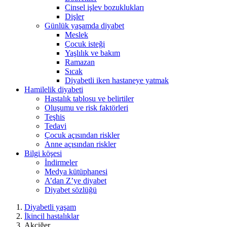
Cinsel işlev bozuklukları
Dişler
Günlük yaşamda diyabet
Meslek
Çocuk isteği
Yaşlılık ve bakım
Ramazan
Sıcak
Diyabetli iken hastaneye yatmak
Hamilelik diyabeti
Hastalık tablosu ve belirtiler
Oluşumu ve risk faktörleri
Teşhis
Tedavi
Çocuk açısından riskler
Anne açısından riskler
Bilgi köşesi
İndirmeler
Medya kütüphanesi
A’dan Z’ye diyabet
Diyabet sözlüğü
Diyabetli yaşam
İkincil hastalıklar
Akciğer