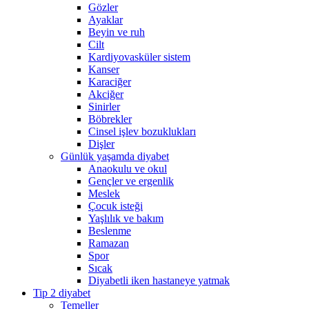
Gözler
Ayaklar
Beyin ve ruh
Cilt
Kardiyovasküler sistem
Kanser
Karaciğer
Akciğer
Sinirler
Böbrekler
Cinsel işlev bozuklukları
Dişler
Günlük yaşamda diyabet
Anaokulu ve okul
Gençler ve ergenlik
Meslek
Çocuk isteği
Yaşlılık ve bakım
Beslenme
Ramazan
Spor
Sıcak
Diyabetli iken hastaneye yatmak
Tip 2 diyabet
Temeller