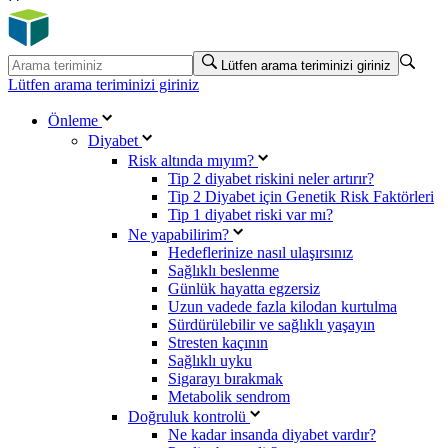
Lütfen arama teriminizi giriniz
Lütfen arama teriminizi giriniz
Önleme
Diyabet
Risk altında mıyım?
Tip 2 diyabet riskini neler artırır?
Tip 2 Diyabet için Genetik Risk Faktörleri
Tip 1 diyabet riski var mı?
Ne yapabilirim?
Hedeflerinize nasıl ulaşırsınız
Sağlıklı beslenme
Günlük hayatta egzersiz
Uzun vadede fazla kilodan kurtulma
Sürdürülebilir ve sağlıklı yaşayın
Stresten kaçının
Sağlıklı uyku
Sigarayı bırakmak
Metabolik sendrom
Doğruluk kontrolü
Ne kadar insanda diyabet vardır?