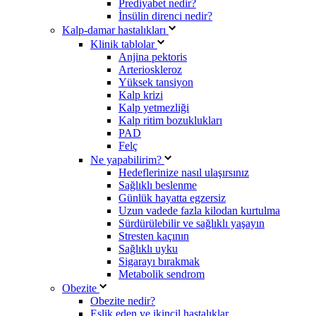
Prediyabet nedir?
İnsülin direnci nedir?
Kalp-damar hastalıkları
Klinik tablolar
Anjina pektoris
Arterioskleroz
Yüksek tansiyon
Kalp krizi
Kalp yetmezliği
Kalp ritim bozuklukları
PAD
Felç
Ne yapabilirim?
Hedeflerinize nasıl ulaşırsınız
Sağlıklı beslenme
Günlük hayatta egzersiz
Uzun vadede fazla kilodan kurtulma
Sürdürülebilir ve sağlıklı yaşayın
Stresten kaçının
Sağlıklı uyku
Sigarayı bırakmak
Metabolik sendrom
Obezite
Obezite nedir?
Eşlik eden ve ikincil hastalıklar