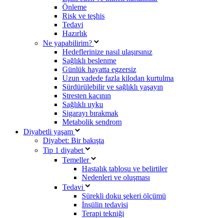
Önleme
Risk ve teşhis
Tedavi
Hazırlık
Ne yapabilirim?
Hedeflerinize nasıl ulaşırsınız
Sağlıklı beslenme
Günlük hayatta egzersiz
Uzun vadede fazla kilodan kurtulma
Sürdürülebilir ve sağlıklı yaşayın
Stresten kaçının
Sağlıklı uyku
Sigarayı bırakmak
Metabolik sendrom
Diyabetli yaşam
Diyabet: Bir bakışta
Tip 1 diyabet
Temeller
Hastalık tablosu ve belirtiler
Nedenleri ve oluşması
Tedavi
Sürekli doku şekeri ölçümü
İnsülin tedavisi
Terapi tekniği