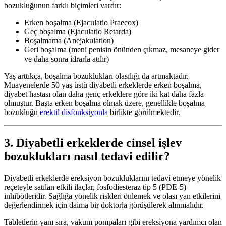
bozukluğunun farklı biçimleri vardır:
Erken boşalma (Ejaculatio Praecox)
Geç boşalma (Ejaculatio Retarda)
Boşalmama (Anejakulation)
Geri boşalma (meni penisin önünden çıkmaz, mesaneye gider
ve daha sonra idrarla atılır)
Yaş arttıkça, boşalma bozuklukları olasılığı da artmaktadır.
Muayenelerde 50 yaş üstü diyabetli erkeklerde erken boşalma,
diyabet hastası olan daha genç erkeklere göre iki kat daha fazla
olmuştur. Başta erken boşalma olmak üzere, genellikle boşalma
bozukluğu
erektil disfonksiyonla
birlikte görülmektedir.
3. Diyabetli erkeklerde cinsel işlev
bozuklukları nasıl tedavi edilir?
Diyabetli erkeklerde ereksiyon bozukluklarını tedavi etmeye yönelik
reçeteyle satılan etkili ilaçlar, fosfodiesteraz tip 5 (PDE-5)
inhibötleridir. Sağlığa yönelik riskleri önlemek ve olası yan etkilerini
değerlendirmek için daima bir doktorla görüşülerek alınmalıdır.
Tabletlerin yanı sıra, vakum pompaları gibi ereksiyona yardımcı olan