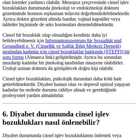
olan kremler yardımcı olabilir. Menopoz çerçevesinde cinsel işlev
bozuklukları durumunda jinekoloji ve endokrinoloji doktoru
gözetiminde hormon replasman tedavisi değerlendirilebilmektedir.
Ayrıca doktor gözetimi altında bantlar, vajinal kapsüller veya
tabletler biçiminde de seks hormonları denenebilmektedir.
Cinsel bir bozukluk olup olmadığını kendiniz daha iyi
belirleyebilmeniz için
Informationszentrum für Sexualität und
Gesundheit e. V. (Cinsellik ve Sağlık Bilgi Merkezi Derneği)
tarafından kadınlar için cinsel bozukluklar hakkında (STEFFI) bir
soru formu
(Almanca link) geliştirilmiştir. Ayrıca bu sorundan
muzdarip kadınlar bir jinekolog tarafından muayene olabilirler.
Üroloji uzman doktoru da görüşülecek doğru kişi olabilir.
Cinsel işlev bozuklukları, psikolojik durumları daha kötü hale
getirebilmektedir. Diyabet hastası olan ve depresif epizod yaşayan
kadınlar bu nedenle durumu ciddiye almalı ve gerektiğinde
profesyonel yardım almalıdırlar.
6. Diyabet durumunda cinsel işlev
bozuklukları nasıl önlenebilir?
Diyabet durumunda cinsel işlev bozukluklarını önlemek veya