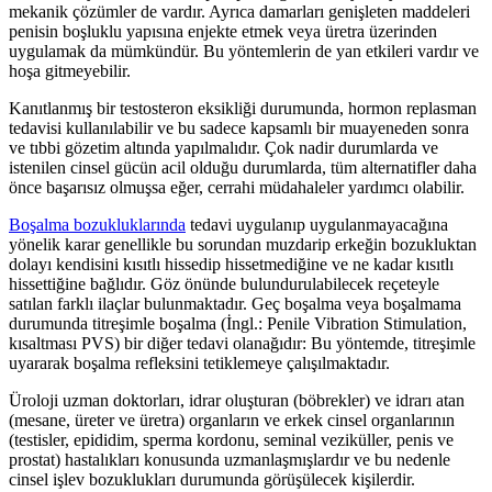
mekanik çözümler de vardır. Ayrıca damarları genişleten maddeleri
penisin boşluklu yapısına enjekte etmek veya üretra üzerinden
uygulamak da mümkündür. Bu yöntemlerin de yan etkileri vardır ve
hoşa gitmeyebilir.
Kanıtlanmış bir testosteron eksikliği durumunda, hormon replasman
tedavisi kullanılabilir ve bu sadece kapsamlı bir muayeneden sonra
ve tıbbi gözetim altında yapılmalıdır. Çok nadir durumlarda ve
istenilen cinsel gücün acil olduğu durumlarda, tüm alternatifler daha
önce başarısız olmuşsa eğer, cerrahi müdahaleler yardımcı olabilir.
Boşalma bozukluklarında
tedavi uygulanıp uygulanmayacağına
yönelik karar genellikle bu sorundan muzdarip erkeğin bozukluktan
dolayı kendisini kısıtlı hissedip hissetmediğine ve ne kadar kısıtlı
hissettiğine bağlıdır. Göz önünde bulundurulabilecek reçeteyle
satılan farklı ilaçlar bulunmaktadır. Geç boşalma veya boşalmama
durumunda titreşimle boşalma (İngl.: Penile Vibration Stimulation,
kısaltması PVS) bir diğer tedavi olanağıdır: Bu yöntemde, titreşimle
uyararak boşalma refleksini tetiklemeye çalışılmaktadır.
Üroloji uzman doktorları, idrar oluşturan (böbrekler) ve idrarı atan
(mesane, üreter ve üretra) organların ve erkek cinsel organlarının
(testisler, epididim, sperma kordonu, seminal veziküller, penis ve
prostat) hastalıkları konusunda uzmanlaşmışlardır ve bu nedenle
cinsel işlev bozuklukları durumunda görüşülecek kişilerdir.