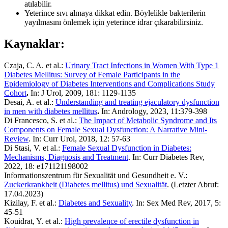
atılabilir.
Yeterince sıvı almaya dikkat edin. Böylelikle bakterilerin
yayılmasını önlemek için yeterince idrar çıkarabilirsiniz.
Kaynaklar:
Czaja, C. A. et al.:
Urinary Tract Infections in Women With Type 1
Diabetes Mellitus: Survey of Female Participants in the
Epidemiology of Diabetes Interventions and Complications Study
Cohort
.
In: J Urol, 2009, 181: 1129-1135
Desai, A. et al.:
Understanding and treating ejaculatory dysfunction
in men with diabetes mellitus
.
In: Andrology, 2023, 11:379-398
Di Francesco, S. et al.:
The Impact of Metabolic Syndrome and Its
Components on Female Sexual Dysfunction: A Narrative Mini-
Review
. In: Curr Urol, 2018, 12: 57-63
Di Stasi, V. et al.:
Female Sexual Dysfunction in Diabetes:
Mechanisms, Diagnosis and Treatment
. In: Curr Diabetes Rev,
2022, 18: e171121198002
Informationszentrum für Sexualität und Gesundheit e. V.:
Zuckerkrankheit (Diabetes mellitus) und Sexualität
. (Letzter Abruf:
17.04.2023)
Kizilay, F. et al.:
Diabetes and Sexuality
. In: Sex Med Rev, 2017, 5:
45-51
Kouidrat, Y. et al.:
High prevalence of erectile dysfunction in