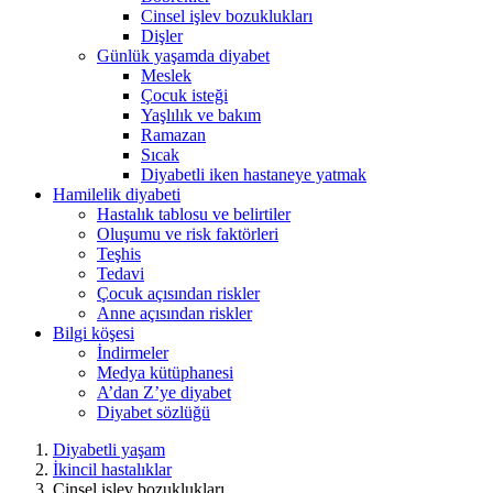
Cinsel işlev bozuklukları
Dişler
Günlük yaşamda diyabet
Meslek
Çocuk isteği
Yaşlılık ve bakım
Ramazan
Sıcak
Diyabetli iken hastaneye yatmak
Hamilelik diyabeti
Hastalık tablosu ve belirtiler
Oluşumu ve risk faktörleri
Teşhis
Tedavi
Çocuk açısından riskler
Anne açısından riskler
Bilgi köşesi
İndirmeler
Medya kütüphanesi
A’dan Z’ye diyabet
Diyabet sözlüğü
Diyabetli yaşam
İkincil hastalıklar
Cinsel işlev bozuklukları