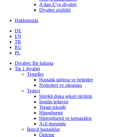
A’dan Z’ye diyabet
Diyabet sözlüğü
Hakkımızda
DE
EN
TR
RU
PL
Diyabet: Bir bakışta
Tip 1 diyabet
Temeller
Hastalık tablosu ve belirtiler
Nedenleri ve oluşması
Tedavi
Sürekli doku şekeri ölçümü
İnsülin tedavisi
Terapi tekniği
Hipoglisemi
Hiperglisemi ve ketoazidoz
Acil durumda
İkincil hastalıklar
Önleme