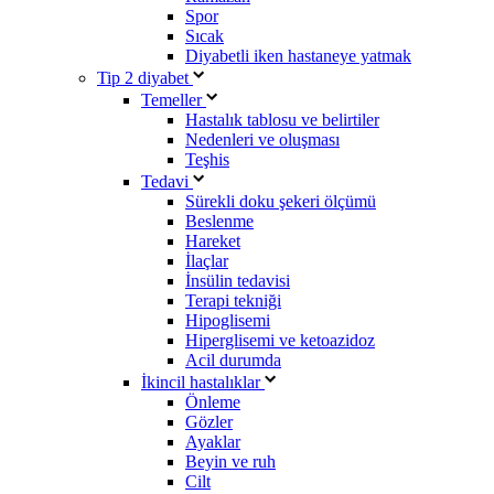
Spor
Sıcak
Diyabetli iken hastaneye yatmak
Tip 2 diyabet
Temeller
Hastalık tablosu ve belirtiler
Nedenleri ve oluşması
Teşhis
Tedavi
Sürekli doku şekeri ölçümü
Beslenme
Hareket
İlaçlar
İnsülin tedavisi
Terapi tekniği
Hipoglisemi
Hiperglisemi ve ketoazidoz
Acil durumda
İkincil hastalıklar
Önleme
Gözler
Ayaklar
Beyin ve ruh
Cilt