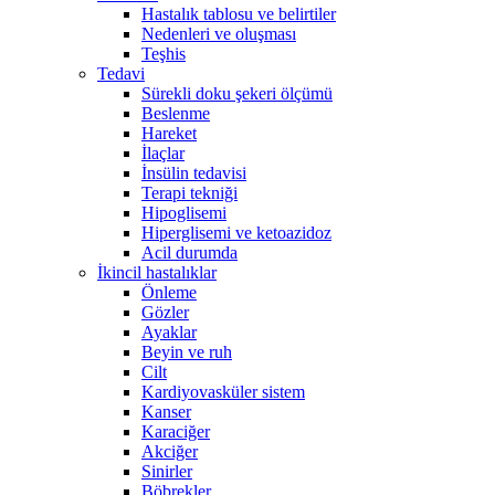
Hastalık tablosu ve belirtiler
Nedenleri ve oluşması
Teşhis
Tedavi
Sürekli doku şekeri ölçümü
Beslenme
Hareket
İlaçlar
İnsülin tedavisi
Terapi tekniği
Hipoglisemi
Hiperglisemi ve ketoazidoz
Acil durumda
İkincil hastalıklar
Önleme
Gözler
Ayaklar
Beyin ve ruh
Cilt
Kardiyovasküler sistem
Kanser
Karaciğer
Akciğer
Sinirler
Böbrekler