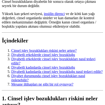
Cinsel bozuklukların diyabetin bir sonucu olarak ortaya çıkması
seyrek bir durum değildir.
Yüksek kan şekeri seviyesi,
insülin direnci
ve de kötü kan yağı
değerleri, cinsel organlarda sinirler ve kan damarları ile kontrol
edilen mekanizmaları değiştirir. Örneğin kanın cinsel organlara /
boşluklu yapılara akması olumsuz etkileniyor olabilir.
İçindekiler
Cinsel işlev bozuklukları riskini neler artırır?
Diyabetli erkeklerde cinsel işlev bozukluğu
Diyabetli erkeklerde cinsel işlev bozuklukları nasıl tedavi
edilir?
Diyabetli kadınlarda cinsel işlev bozukluğu
Diyabetli kadınlarda cinsel işlev bozukluğu nasıl tedavi edilir?
Diyabet durumunda cinsel işlev bozuklukları nasıl
önlenebilir?
Mesane iltihapları ne gibi bir rol oynuyor?
1. Cinsel işlev bozuklukları riskini neler
artırır?