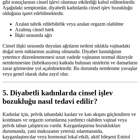
gibi sonuçlarının cinsel işlevi olumsuz etkilediği kabul edilmektedir.
Aşağıdaki semptomlar, diyabetli kadınlarda cinsel işlev bozukluğu
olduğuna işaret edebilmektedir.
Azalan tahrik edilebilirlik veya azalan orgazm olabilme
Azalmış cinsel istek
İlişki sırasında ağrı
Cinsel ilişki sırasında duyulan ağrıların nedeni sıklıkla vajinadaki
doğal nem miktarının azalmış olmasıdır. Diyabet hastalığının
yeterince düzenlenmemesi uzun vadede vajinanın normal düzeyde
nemlenmesine (lubrikasyon) katkıda bulunan sinirlerin ve damarların
zarar görmesine yol açabilmektedir. Bu durumda nemlenme yavaşlar
veya genel olarak daha zayıf olur.
5. Diyabetli kadınlarda cinsel işlev
bozukluğu nasıl tedavi edilir?
Kadınlar için, pelvik tabandaki kasları ve kan akışını güçlendiren ve
kontinans ve orgazm sorunlarına yardımcı olabilen vajinal veya
pelvik taban çalıştırıcısı vardır. Kayganlaştırma bozuklukları
durumunda, yani mukozanın yetersiz ıslanmasında,
kayganlaştırıcılar veya hormonal lokal etkili, aktif bileşeni Estriol