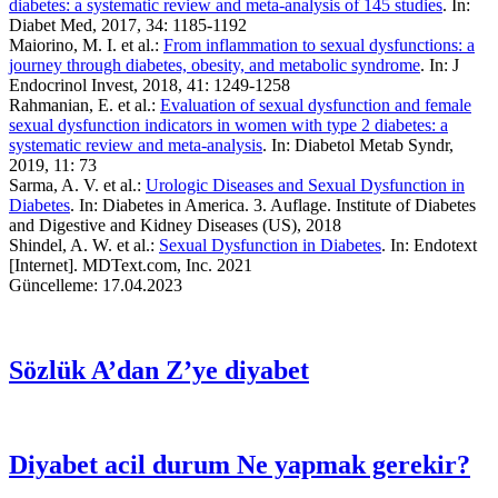
diabetes: a systematic review and meta-analysis of 145 studies
. In:
Diabet Med, 2017, 34: 1185-1192
Maiorino, M. I. et al.:
From inflammation to sexual dysfunctions: a
journey through diabetes, obesity, and metabolic syndrome
. In: J
Endocrinol Invest, 2018, 41: 1249-1258
Rahmanian, E. et al.:
Evaluation of sexual dysfunction and female
sexual dysfunction indicators in women with type 2 diabetes: a
systematic review and meta-analysis
. In: Diabetol Metab Syndr,
2019, 11: 73
Sarma, A. V. et al.:
Urologic Diseases and Sexual Dysfunction in
Diabetes
. In: Diabetes in America. 3. Auflage. Institute of Diabetes
and Digestive and Kidney Diseases (US), 2018
Shindel, A. W. et al.:
Sexual Dysfunction in Diabetes
. In: Endotext
[Internet]. MDText.com, Inc. 2021
Güncelleme: 17.04.2023
Sözlük
A’dan Z’ye diyabet
Diyabet acil durum
Ne yapmak gerekir?