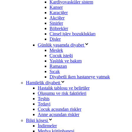
Kardiyovasküler sistem
Kanser
Karaciğer
Akciğer
Sinirler
Böbrekler
Cinsel işlev bozuklukları
Dişler
Günlük yaşamda diyabet
Meslek
Çocuk isteği
Yaşlılık ve bakım
Ramazan
Sıcak
Diyabetli iken hastaneye yatmak
Hamilelik diyabeti
Hastalık tablosu ve belirtiler
Oluşumu ve risk faktörleri
Teşhis
Tedavi
Çocuk açısından riskler
Anne açısından riskler
Bilgi köşesi
İndirmeler
Medya kütüphanesi