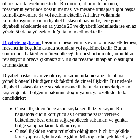
olumsuz etkileyebilmektedir. Bu durum, idrarını tutamama,
mesanenin yeterince boşaltılmaması ve mesane iltihapları gibi başka
komplikasyonlara da yol açabilmektedir. Alt idrar yollarında
komplikasyon riskinin diyabet hastası olmayan kişilere göre
diyabetli erkeklerde en az yüzde 25 ve diyabetli kadınlarda ise en az
yüzde 50 daha yüksek olduğu tahmin edilmektedir.
Diyabete bağlı sinir
hasarının mesanenin işlevini olumsuz etkilemesi,
mesanenin boşaltılmasında sorunlara yol açabilmektedir. Bunun
sonucunda bakterilerin üreyebileceği bir besi ortamı oluşturan idrar
retansiyonu ortaya çıkmaktadır. Bu da mesane iltihapları olasılığını
artırmaktadır.
Diyabet hastası olan ve olmayan kadınlarda mesane iltihabına
yönelik önemli bir diğer risk faktörü de cinsel ilişkidir. Bu nedenle
diyabet hastası olan ve sık sık mesane iltihabından muzdarip olan
kişiler genital bölgenin bakımını doğru yapmaya özellikle dikkat
etmelidirler:
Cinsel ilişkiden önce akan suyla kendinizi yıkayın. Bu
bağlamda cildin koruyucu asit örtüsüne zarar vererek
bakterilere besi ortamı sağlayabilecek sabunları ve genital
bölge şampuanlarını kullanmayın.
Cinsel ilişkiden sonra mümkün olduğunca hızlı bir şekilde
idrar yapmak için tuvalete gidin. Mikroplar bu şekilde dışarı