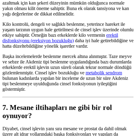
azaltmak için kan şekeri düzeyinin mümkün olduğunca normale
yakın olması kilit öneme sahiptir. Buna ek olarak tansiyona ve kan
yağı değerlerine de dikkat edilmelidir.
Kilo kontrolü, dengeli ve sağlıklı beslenme, yeterince hareket ile
yaşam tarzının uygun hale getirilmesi de cinsel işlev üzerinde olumlu
etkiye sahiptir. Örneğin bazı erkeklerde kilo vermenin
erektil
disfonksiyonu (ereksiyon bozukluğu)
daha iyi hale getirebildiğine ve
hatta düzeltebildiğine yönelik işaretler vardır.
Başka incelemelerde beslenme mercek altına alınmıştır. Taze meyve
ve sebze ile Akdeniz tipi beslenme uygulandığında bazı durumlarda
erkeklerde erektil işlevin uzun süreli olarak tekrar normale döndüğü
gözlemlenmiştir. Cinsel işlev bozukluğu ve
metabolik sendrom
bulunan kadınlarda yapılan bir inceleme de uzun bir süre Akdeniz
tipi beslenmeye uyulduğunda cinsel fonksiyonun iyileştiğini
göstermiştir.
7. Mesane iltihapları ne gibi bir rol
oynuyor?
Diyabet, cinsel işlevin yanı sıra mesane ve prostat da dahil olmak
üzere alt idrar yollarındaki başka fonksiyonları ve yapıları da