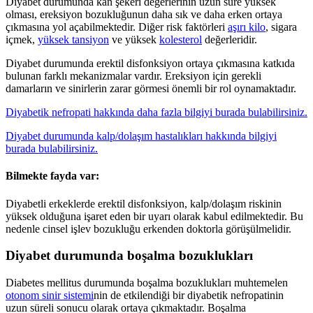
Diyabet durumunda kan şekeri değerlerinin uzun süre yüksek
olması, ereksiyon bozukluğunun daha sık ve daha erken ortaya
çıkmasına yol açabilmektedir. Diğer risk faktörleri
aşırı kilo
, sigara
içmek,
yüksek tansiyon
ve yüksek
kolesterol
değerleridir.
Diyabet durumunda erektil disfonksiyon ortaya çıkmasına katkıda
bulunan farklı mekanizmalar vardır. Ereksiyon için gerekli
damarların ve sinirlerin zarar görmesi önemli bir rol oynamaktadır.
Diyabetik nefropati hakkında daha fazla bilgiyi burada bulabilirsiniz.
Diyabet durumunda kalp/dolaşım hastalıkları hakkında bilgiyi
burada bulabilirsiniz.
Bilmekte fayda var:
Diyabetli erkeklerde erektil disfonksiyon, kalp/dolaşım riskinin
yüksek olduğuna işaret eden bir uyarı olarak kabul edilmektedir. Bu
nedenle cinsel işlev bozukluğu erkenden doktorla görüşülmelidir.
Diyabet durumunda boşalma bozuklukları
Diabetes mellitus durumunda boşalma bozuklukları muhtemelen
otonom sinir sistemi
nin de etkilendiği bir diyabetik nefropatinin
uzun süreli sonucu olarak ortaya çıkmaktadır. Boşalma