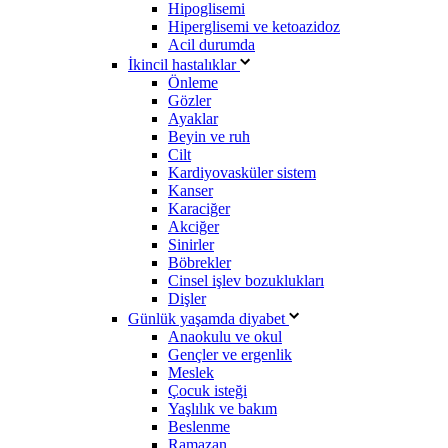
Hipoglisemi
Hiperglisemi ve ketoazidoz
Acil durumda
İkincil hastalıklar
Önleme
Gözler
Ayaklar
Beyin ve ruh
Cilt
Kardiyovasküler sistem
Kanser
Karaciğer
Akciğer
Sinirler
Böbrekler
Cinsel işlev bozuklukları
Dişler
Günlük yaşamda diyabet
Anaokulu ve okul
Gençler ve ergenlik
Meslek
Çocuk isteği
Yaşlılık ve bakım
Beslenme
Ramazan